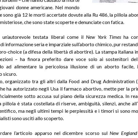
 giovani donne americane. Nel mondo
e sono già 12 le morti accertate dovute alla Ru 486, la pillola abor
 misteriose, che sono state scoperte e denunciate con fatica.
 un’autorevole testata liberal come il
New York Times
ha con
i informazione seria e imparziale sull’aborto chimico, pur restand
pro-choice (a difesa della libertà di abortire). La stampa italiana 
zioni – ha finora preferito dare voce solo ai sostenitori de
o ad alimentare la pericolosa illusione di un aborto facile, 
o sicuro.
o, organizzato tra gli altri dalla Food and Drug Administration (F
he ha autorizzato negli Usa il farmaco abortivo, mette per la pri
icialmente sotto accusa sul piano della sicurezza medica. In real
a pillola è stata costellata di riserve, ambiguità, silenzi, anche all
tifico, ma negli ultimi tempi le perplessità e i timori si sono mol
alisti sono usciti allo scoperto.
ordare l’articolo apparso nel dicembre scorso sul
New England 