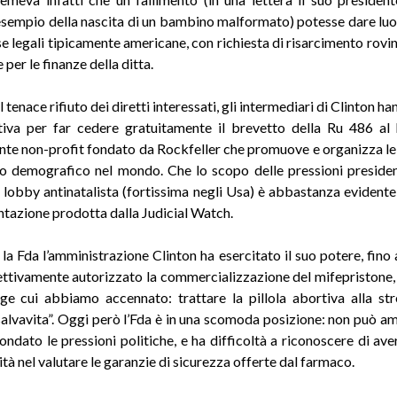
l’esempio della nascita di un bambino malformato) potesse dare luo
se legali tipicamente americane, con richiesta di risarcimento rovin
 per le finanze della ditta.
l tenace rifiuto dei diretti interessati, gli intermediari di Clinton ha
tiva per far cedere gratuitamente il brevetto della Ru 486 al
’ente non-profit fondato da Rockfeller che promuove e organizza 
lo demografico nel mondo. Che lo scopo delle pressioni presiden
a lobby antinatalista (fortissima negli Usa) è abbastanza evident
tazione prodotta dalla Judicial Watch.
la Fda l’amministrazione Clinton ha esercitato il suo potere, fino a
ettivamente autorizzato la commercializzazione del mifepristone,
ge cui abbiamo accennato: trattare la pillola abortiva alla st
alvavita”. Oggi però l’Fda è in una scomoda posizione: non può a
ondato le pressioni politiche, e ha difficoltà a riconoscere di ave
ità nel valutare le garanzie di sicurezza offerte dal farmaco.