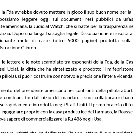
la Fda avrebbe dovuto mettere in gioco il suo buon nome per la
 possiamo leggere oggi sui documenti resi pubblici da un’as
te americana, la Judicial Watch, che si batte per la trasparenza nel
stizia. Dopo una lunga battaglia legale, l’associazione è riuscita 
sionante mole di carte (oltre 9000 pagine) prodotta sulla
istrazione Clinton.
 le lettere e le note scambiate tra esponenti della Fda, della Ca
sel Uclaf, la ditta che ha sintetizzato e prodotto il mifepristone
a pillola), si può ricostruire con notevole precisione l’intera vicenda
amento del presidente americano nei confronti della pillola abort
 e continuo: fin dall’inizio del mandato i suoi collaboratori han
se rapidamente introdotta negli Stati Uniti. Il primo braccio di fe
o ingaggiare proprio con la casa produttrice del farmaco, la Roussel
eva sapere di commercializzare la Ru 486 negli Usa.
temeva infatti che un fallimento (in una lettera il suo presiden