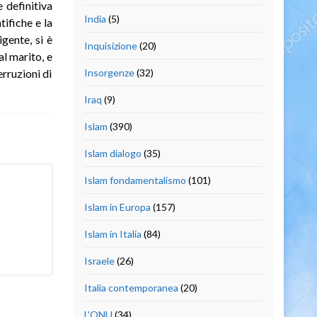
 definitiva
India
(5)
ifiche e la
igente, si è
Inquisizione
(20)
l marito, e
erruzioni di
Insorgenze
(32)
Iraq
(9)
Islam
(390)
Islam dialogo
(35)
Islam fondamentalismo
(101)
Islam in Europa
(157)
Islam in Italia
(84)
Israele
(26)
Italia contemporanea
(20)
L'ONU
(34)