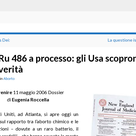
s Dei:
La questione i
Ru 486 a processo: gli Usa scopro
verità
in
Aborto
enire
11 maggio 2006 Dossier
di
Eugenia Roccella
i Uniti, ad Atlanta, si apre oggi un
ul rapporto tra l’aborto chimico e le
zioni – dovute a un raro batterio, il
 sordellii
– che hanno causato la morte