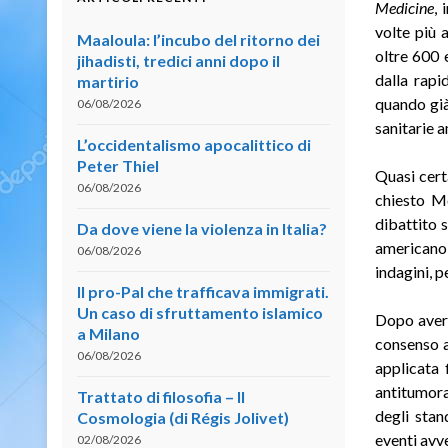
Medicine
, 
volte più 
Maaloula: l’incubo del ritorno dei
oltre 600 
jihadisti, tredici anni dopo il
dalla rapi
martirio
quando già
06/08/2026
sanitarie 
L’occidentalismo apocalittico di
Peter Thiel
Quasi cert
06/08/2026
chiesto Mo
dibattito 
Da dove viene la violenza in Italia?
americano,
06/08/2026
indagini, 
Il pro-Pal che trafficava immigrati.
Un caso di sfruttamento islamico
Dopo averc
a Milano
consenso a
06/08/2026
applicata 
antitumora
Trattato di filosofia – II
degli stan
Cosmologia (di Régis Jolivet)
eventi avve
02/08/2026