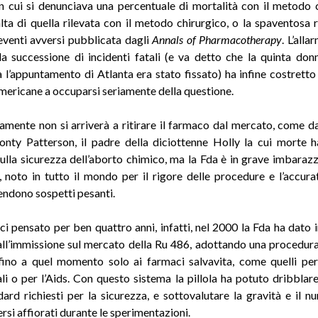
in cui si denunciava una percentuale di mortalità con il metodo
alta di quella rilevata con il metodo chirurgico, o la spaventosa 
eventi avversi pubblicata dagli
Annals of Pharmacotherapy
. L’all
da successione di incidenti fatali (e va detto che la quinta do
 l’appuntamento di Atlanta era stato fissato) ha infine costretto 
americane a occuparsi seriamente della questione.
amente non si arriverà a ritirare il farmaco dal mercato, come 
nty Patterson, il padre della diciottenne Holly la cui morte h
sulla sicurezza dell’aborto chimico, ma la Fda è in grave imbarazzo
 noto in tutto il mondo per il rigore delle procedure e l’accura
pendono sospetti pesanti.
i pensato per ben quattro anni, infatti, nel 2000 la Fda ha dato in
ll’immissione sul mercato della Ru 486, adottando una procedur
fino a quel momento solo ai farmaci salvavita, come quelli per
li o per l’Aids. Con questo sistema la pillola ha potuto dribblare 
dard richiesti per la sicurezza, e sottovalutare la gravità e il n
rsi affiorati durante le sperimentazioni.