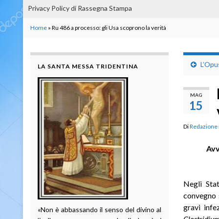
Privacy Policy di Rassegna Stampa
Home
»
Ru 486 a processo: gli Usa scoprono la verità
L’Opu
LA SANTA MESSA TRIDENTINA
MAG
15
Di
Redazione
Avv
Negli Stat
convegno s
gravi infe
«Non è abbassando il senso del divino al
Clostridium