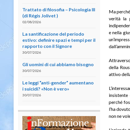
Trattato di filosofia – Psicologia III
Ma perché 
(di Régis Jolivet )
verità la
02/08/2026
indipenden
e nella giu
La santificazione del periodo
un’impres
estivo: definire spazi e tempi per il
rapporto con il Signore
dall’ammin
30/07/2026
Attraverso
Gli uomini di cui abbiamo bisogno
della Rous
30/07/2026
attivo dell
Le leggi “anti-gender” aumentano
L’interess
i suicidi? «Non è vero»
insistente
30/07/2026
perché fos
l’ha dovut
non ne vol
L’azienda 