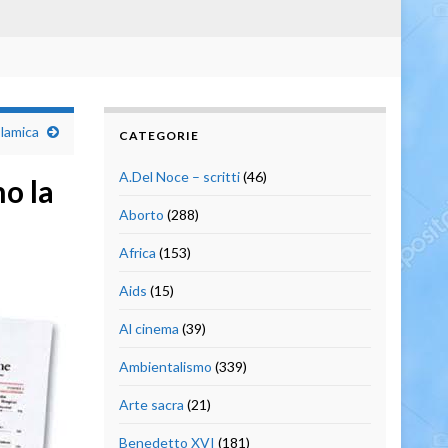
slamica
CATEGORIE
A.Del Noce – scritti
(46)
no la
Aborto
(288)
Africa
(153)
Aids
(15)
Al cinema
(39)
Ambientalismo
(339)
Arte sacra
(21)
Benedetto XVI
(181)