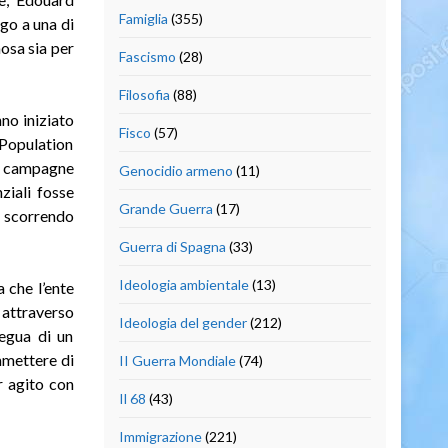
Famiglia
(355)
go a una di
osa sia per
Fascismo
(28)
Filosofia
(88)
nno iniziato
Fisco
(57)
 Population
le campagne
Genocidio armeno
(11)
ziali fosse
Grande Guerra
(17)
e scorrendo
Guerra di Spagna
(33)
Ideologia ambientale
(13)
 che l’ente
 attraverso
Ideologia del gender
(212)
regua di un
mmettere di
II Guerra Mondiale
(74)
r agito con
Il 68
(43)
Immigrazione
(221)