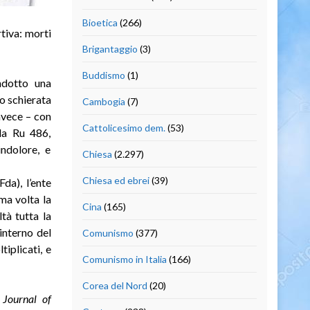
Bioetica
(266)
tiva: morti
Brigantaggio
(3)
Buddismo
(1)
dotto una
o schierata
Cambogia
(7)
invece – con
Cattolicesimo dem.
(53)
lla Ru 486,
indolore, e
Chiesa
(2.297)
Chiesa ed ebrei
(39)
da), l’ente
ma volta la
Cina
(165)
tà tutta la
’interno del
Comunismo
(377)
tiplicati, e
Comunismo in Italia
(166)
Corea del Nord
(20)
Journal of