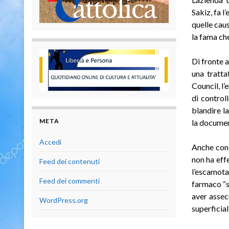
Sakiz, fa 
quelle cau
la fama che
Di fronte a
una tratta
Council, l
di control
blandire l
META
la documen
Accedi
Anche con 
non ha eff
Feed dei contenuti
l’escamota
Feed dei commenti
farmaco “s
aver assec
WordPress.org
superficial