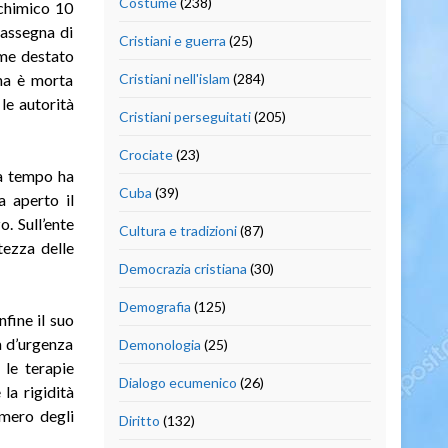
Costume
(238)
 chimico 10
rassegna di
Cristiani e guerra
(25)
arme destato
nna è morta
Cristiani nell'islam
(284)
le autorità
Cristiani perseguitati
(205)
Crociate
(23)
da tempo ha
Cuba
(39)
a aperto il
. Sull’ente
Cultura e tradizioni
(87)
tezza delle
Democrazia cristiana
(30)
Demografia
(125)
fine il suo
a d’urgenza
Demonologia
(25)
 le terapie
Dialogo ecumenico
(26)
la rigidità
umero degli
Diritto
(132)