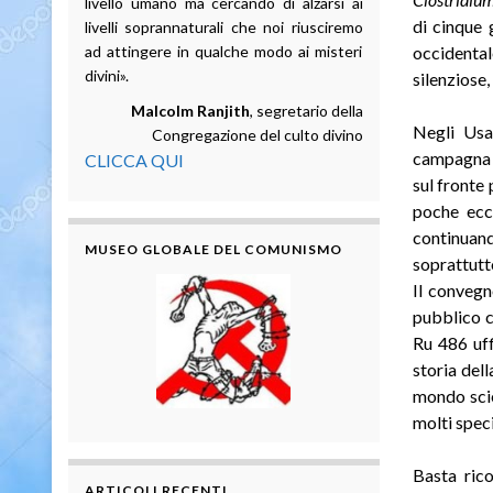
livello umano ma cercando di alzarsi ai
di cinque
livelli soprannaturali che noi riusciremo
ad attingere in qualche modo ai misteri
occidental
divini».
silenziose,
Malcolm Ranjith
, segretario della
Negli Usa
Congregazione del culto divino
campagna d
CLICCA QUI
sul fronte 
poche ecce
continuand
MUSEO GLOBALE DEL COMUNISMO
soprattutt
Il convegn
pubblico c
Ru 486 uff
storia dell
mondo scien
molti speci
Basta ric
ARTICOLI RECENTI