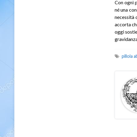
Con ogni p
né una con
necessità d
accorta ch
oggi sostie
gravidanza
pillola 