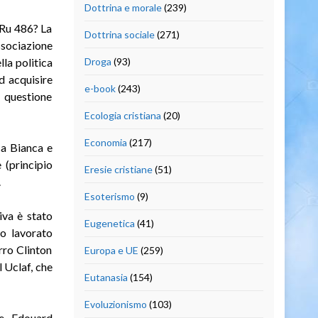
Dottrina e morale
(239)
 Ru 486? La
Dottrina sociale
(271)
sociazione
la politica
Droga
(93)
ad acquisire
e-book
(243)
 questione
Ecologia cristiana
(20)
Economia
(217)
sa Bianca e
 (principio
Eresie cristiane
(51)
.
Esoterismo
(9)
iva è stato
Eugenetica
(41)
no lavorato
rro Clinton
Europa e UE
(259)
 Uclaf, che
Eutanasia
(154)
Evoluzionismo
(103)
te, Edouard