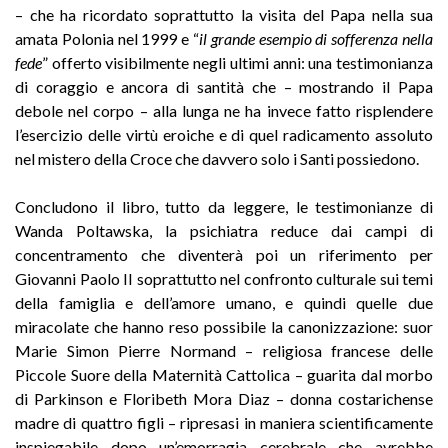
– che ha ricordato soprattutto la visita del Papa nella sua
amata Polonia nel 1999 e “
il grande esempio di sofferenza nella
fede
” offerto visibilmente negli ultimi anni: una testimonianza
di coraggio e ancora di santità che – mostrando il Papa
debole nel corpo – alla lunga ne ha invece fatto risplendere
l’esercizio delle virtù eroiche e di quel radicamento assoluto
nel mistero della Croce che davvero solo i Santi possiedono.
Concludono il libro, tutto da leggere, le testimonianze di
Wanda Poltawska, la psichiatra reduce dai campi di
concentramento che diventerà poi un riferimento per
Giovanni Paolo II soprattutto nel confronto culturale sui temi
della famiglia e dell’amore umano, e quindi quelle due
miracolate che hanno reso possibile la canonizzazione: suor
Marie Simon Pierre Normand – religiosa francese delle
Piccole Suore della Maternità Cattolica – guarita dal morbo
di Parkinson e Floribeth Mora Diaz – donna costarichense
madre di quattro figli – ripresasi in maniera scientificamente
inspiegabile dopo un’emorragia cerebrale che avrebbe