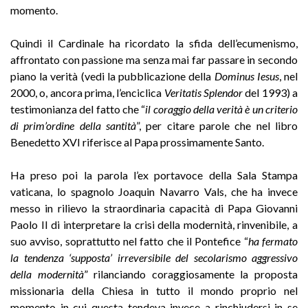
momento.
Quindi il Cardinale ha ricordato la sfida dell’ecumenismo,
affrontato con passione ma senza mai far passare in secondo
piano la verità (vedi la pubblicazione della
Dominus Iesus
, nel
2000, o, ancora prima, l’enciclica
Veritatis Splendor
del 1993) a
testimonianza del fatto che “
il coraggio della verità è un criterio
di prim’ordine della santità
”, per citare parole che nel libro
Benedetto XVI riferisce al Papa prossimamente Santo.
Ha preso poi la parola l’ex portavoce della Sala Stampa
vaticana, lo spagnolo Joaquin Navarro Vals, che ha invece
messo in rilievo la straordinaria capacità di Papa Giovanni
Paolo II di interpretare la crisi della modernità, rinvenibile, a
suo avviso, soprattutto nel fatto che il Pontefice “
ha fermato
la tendenza ‘supposta’ irreversibile del secolarismo aggressivo
della modernità
” rilanciando coraggiosamente la proposta
missionaria della Chiesa in tutto il mondo proprio nel
momento in cui questa tendeva invece a rinchiudersi in se