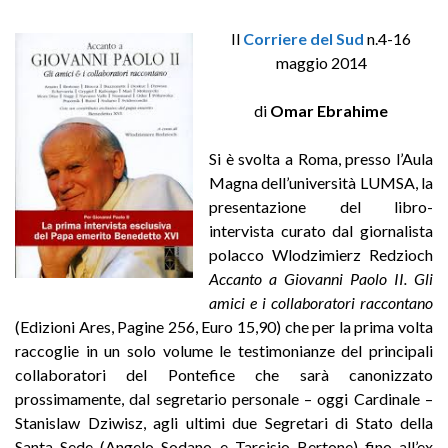
Il
Corriere del Sud
n.4-16
maggio 2014
di
Omar Ebrahime
Si è svolta a Roma, presso l’Aula
Magna dell’università LUMSA, la
presentazione del libro-
intervista curato dal giornalista
polacco Wlodzimierz Redzioch
Accanto a Giovanni Paolo II. Gli
amici e i collaboratori raccontano
(Edizioni Ares, Pagine 256, Euro 15,90) che per la prima volta
raccoglie in un solo volume le testimonianze del principali
collaboratori del Pontefice che sarà canonizzato
prossimamente, dal segretario personale – oggi Cardinale –
Stanislaw Dziwisz, agli ultimi due Segretari di Stato della
Santa Sede (Angelo Sodano e Tarcisio Bertone) fino all’ex