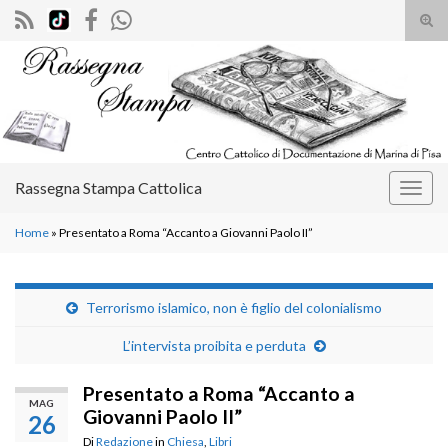
Atti
il
Search for:
mod
di
rice
Rassegna Stampa Cattolica
Attiv
la
Home
»
Presentato a Roma “Accanto a Giovanni Paolo II”
navig
Terrorismo islamico, non è figlio del colonialismo
L’intervista proibita e perduta
Presentato a Roma “Accanto a
MAG
Giovanni Paolo II”
26
Di
Redazione
in
Chiesa
,
Libri