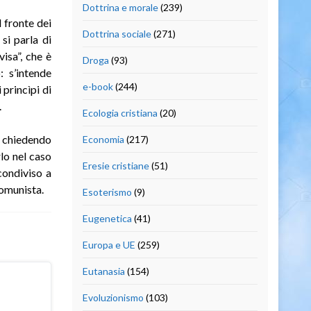
Dottrina e morale
(239)
l fronte dei
Dottrina sociale
(271)
 si parla di
isa”, che è
Droga
(93)
: s’intende
e-book
(244)
 princìpi di
.
Ecologia cristiana
(20)
, chiedendo
Economia
(217)
rlo nel caso
Eresie cristiane
(51)
condiviso a
comunista.
Esoterismo
(9)
Eugenetica
(41)
Europa e UE
(259)
Eutanasia
(154)
Evoluzionismo
(103)