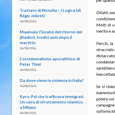
per quanto
Trattato di filosofia – I Logica (di
Difatti, no
Régis Jolivet)
condizione 
06/08/2026
Molti di c
merito e a
Maaloula: l’incubo del ritorno dei
jihadisti, tredici anni dopo il
martirio
Perciò, la
06/08/2026
stracciato
distaccato
L’occidentalismo apocalittico di
condannare
Peter Thiel
sarebbero 
06/08/2026
inaccettabi
Da dove viene la violenza in Italia?
06/08/2026
Se si chie
inammissib
Il pro-Pal che trafficava immigrati.
potere sul 
Un caso di sfruttamento islamico
campagne 
a Milano
sull’omicid
06/08/2026