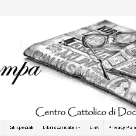
Gli speciali
Libri scaricabili
Link
Privacy Pol