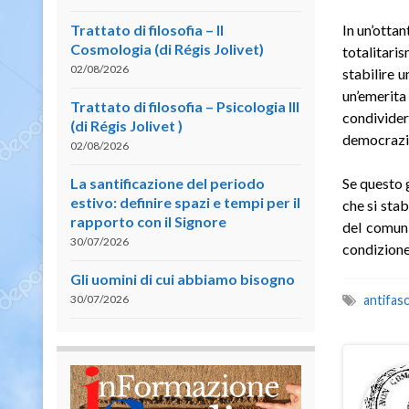
Trattato di filosofia – II
In un’ottan
Cosmologia (di Régis Jolivet)
totalitaris
02/08/2026
stabilire 
un’emerita
Trattato di filosofia – Psicologia III
condividere
(di Régis Jolivet )
democrazia 
02/08/2026
La santificazione del periodo
Se questo 
estivo: definire spazi e tempi per il
che si stab
rapporto con il Signore
del comuni
30/07/2026
condizione 
Gli uomini di cui abbiamo bisogno
30/07/2026
antifas