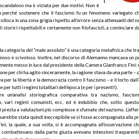
i scandaloso ma è viziata per due motivi. Non è
 perché sostenere che il fascismo fu un fenomeno variegato ch
 colloca in una zona grigia rispetto all’orrore senza attenuanti del n
ti storici rispettabili e certamente non filofascisti, a cominciare
 la categoria del “male assoluto” è una categoria metafisica che tra
moso e scivoloso. Inoltre, nel discorso di Alemanno mancava un 
ente messo in luce dal presidente della Camera Gianfranco Fini: c
ne per chi ha agito sinceramente, la ragione stava da una parte – qu
per la libertà e la democrazia contro il fascismo – e il torto dall’
 per tutti i regimi totalitari dell’epoca (e per i presenti!).
re un’analisi storiografica comparativa tra nazismo, fascismo
, vari regimi comunisti, ecc. ed è indubbio che, sotto questo 
i presta a valutazioni più complesse e sfumate del nazismo. L’affe
arebbe stata quindi ineccepibile se si fosse accompagnata alla pr
ini, la quale, a sua volta, si è accompagnata all’osservazione ch
 combattevano dalla parte giusta avevano intenzioni trasparenti