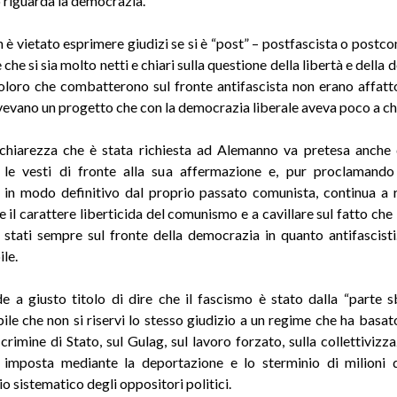
 riguarda la democrazia.
n è vietato esprimere giudizi se si è “post” – postfascista o postc
che si sia molto netti e chiari sulla questione della libertà e della
oloro che combatterono sul fronte antifascista non erano affatto
vevano un progetto che con la democrazia liberale aveva poco a ch
 chiarezza che è stata richiesta ad Alemanno va pretesa anche 
 le vesti di fronte alla sua affermazione e, pur proclamando
 in modo definitivo dal proprio passato comunista, continua a ri
 il carattere liberticida del comunismo e a cavillare sul fatto che 
stati sempre sul fronte della democrazia in quanto antifascist
le.
de a giusto titolo di dire che il fascismo è stato dalla “parte sb
ile che non si riservi lo stesso giudizio a un regime che ha basato
crimine di Stato, sul Gulag, sul lavoro forzato, sulla collettivizz
imposta mediante la deportazione e lo sterminio di milioni d
io sistematico degli oppositori politici.