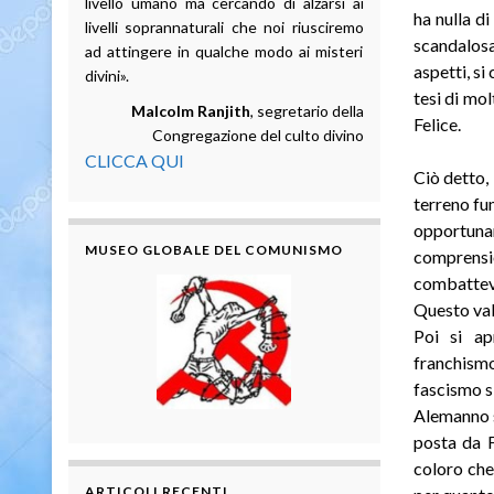
livello umano ma cercando di alzarsi ai
ha nulla d
livelli soprannaturali che noi riusciremo
scandalosa
ad attingere in qualche modo ai misteri
aspetti, si
divini».
tesi di mol
Malcolm Ranjith
, segretario della
Felice.
Congregazione del culto divino
CLICCA QUI
Ciò detto,
terreno fu
opportunam
MUSEO GLOBALE DEL COMUNISMO
comprensio
combatteva 
Questo vale
Poi si ap
franchismo
fascismo s
Alemanno s
posta da F
coloro che
ARTICOLI RECENTI