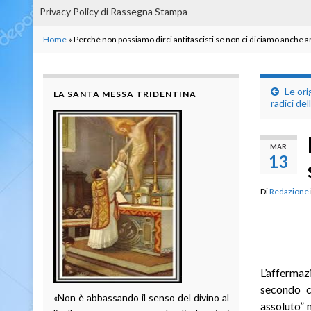
Privacy Policy di Rassegna Stampa
Home
»
Perché non possiamo dirci antifascisti se non ci diciamo anche 
Le ori
LA SANTA MESSA TRIDENTINA
radici de
MAR
13
Di
Redazione
L’afferma
secondo cu
«Non è abbassando il senso del divino al
assoluto” 