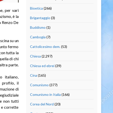
Bioetica
(266)
e, per vari
azismo, è la
Brigantaggio
(3)
 da Renzo De
Buddismo
(1)
Cambogia
(7)
scina su un
punto fermo
Cattolicesimo dem.
(53)
on tutta la
Chiesa
(2.297)
ella di chi
altra parte.
Chiesa ed ebrei
(39)
Cina
(165)
 italiano,
profilo, il
Comunismo
(377)
rmazione di
Comunismo in Italia
(166)
egiudiziale
e non tutti
Corea del Nord
(20)
 e corrette