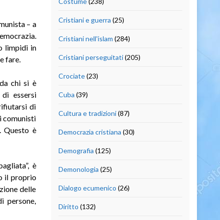
Costume
(238)
Cristiani e guerra
(25)
omunista – a
 democrazia.
Cristiani nell'islam
(284)
 limpidi in
Cristiani perseguitati
(205)
e fare.
Crociate
(23)
da chi si è
 di essersi
Cuba
(39)
fiutarsi di
Cultura e tradizioni
(87)
i comunisti
i. Questo è
Democrazia cristiana
(30)
Demografia
(125)
agliata”, è
Demonologia
(25)
 il proprio
Dialogo ecumenico
(26)
azione delle
i persone,
Diritto
(132)