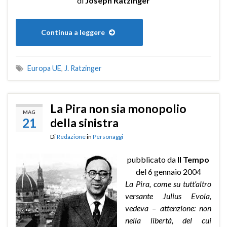
di
Joseph Ratzinger
Continua a leggere
Europa UE
,
J. Ratzinger
La Pira non sia monopolio
MAG
21
della sinistra
Di
Redazione
in
Personaggi
pubblicato da
Il Tempo
del 6 gennaio 2004
La Pira, come su tutt’altro
versante Julius Evola,
vedeva – attenzione: non
nella libertà, del cui