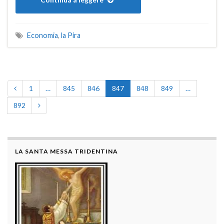
Economia
,
la Pira
1
…
845
846
847
848
849
…
892
LA SANTA MESSA TRIDENTINA