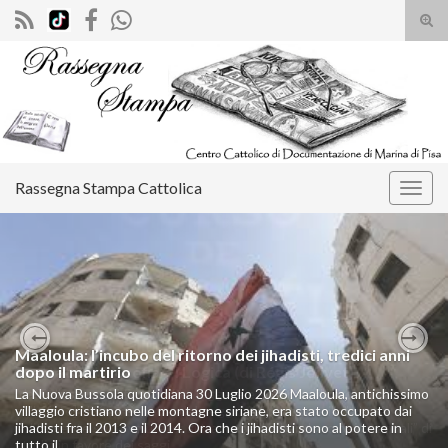
Atti
il
Search for:
mod
di
rice
Rassegna Stampa Cattolica
Attiv
la
navig
Maaloula: l’incubo del ritorno dei jihadisti, tredici anni
Previous
Nex
dopo il martirio
La Nuova Bussola quotidiana 30 Luglio 2026 Maaloula, antichissimo
villaggio cristiano nelle montagne siriane, era stato occupato dai
jihadisti fra il 2013 e il 2014. Ora che i jihadisti sono al potere in
tutto il …