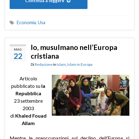
Continua a leggere
Economia
,
Usa
Io, musulmano nell’Europa
MAG
22
cristiana
Di
Redazione
in
Islam
,
Islam in Europa
Articolo
pubblicato su
la
Repubblica
23 settembre
2003
di
Khaled Fouad
Allam
Mentre le preoccupazioni sul declino dell’Europa si