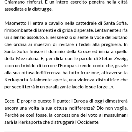
Chiamano rinforzi. E un intero esercito penetra nella città
assediata e la distrugge.
Maometto II entra a cavallo nella cattedrale di Santa Sofia,
rimbombante di lamenti e di grida disperate. Lentamente si fa
un silenzio assoluto. E nel silenzio si sente la voce del Sultano
che ordina ai muezzin di invitare i fedeli alla preghiera. In
Santa Sofia finisce il dominio della Croce ed inizia a quello
della Mezzaluna. E, per dirla con le parole di Stefan Zweig,
«con un brivido di terrore l’Europa si rende conto che, grazie
alla sua ottusa indifferenza, ha fatto irruzione, attraverso la
Kerkaporta fatalmente aperta, una violenza distruttrice che
per secoli terrà in un paralizzante laccio le sue forze…».
Ecco. È proprio questo il punto: l’Europa di oggi dimostrerà
ancora una volta la sua ottusa indifferenza? Dio non voglia.
Perché se così fosse, la concessione del voto ai mussulmani
sarà la Kerkaporta che distruggerà l’Occidente.