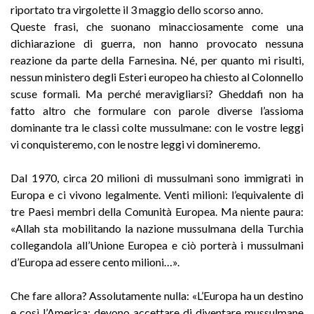
riportato tra virgolette il 3 maggio dello scorso anno.
Queste frasi, che suonano minacciosamente come una
dichiarazione di guerra, non hanno provocato nessuna
reazione da parte della Farnesina. Né, per quanto mi risulti,
nessun ministero degli Esteri europeo ha chiesto al Colonnello
scuse formali. Ma perché meravigliarsi? Gheddafi non ha
fatto altro che formulare con parole diverse l’assioma
dominante tra le classi colte mussulmane: con le vostre leggi
vi conquisteremo, con le nostre leggi vi domineremo.
Dal 1970, circa 20 milioni di mussulmani sono immigrati in
Europa e ci vivono legalmente. Venti milioni: l’equivalente di
tre Paesi membri della Comunità Europea. Ma niente paura:
«Allah sta mobilitando la nazione mussulmana della Turchia
collegandola all’Unione Europea e ciò porterà i mussulmani
d’Europa ad essere cento milioni…».
Che fare allora? Assolutamente nulla: «L’Europa ha un destino
e così l’America: devono accettare di diventare mussulmane