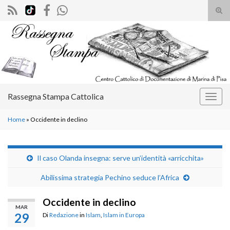
Atti
il
Search for:
mod
di
rice
Rassegna Stampa Cattolica
Attiv
la
Home
»
Occidente in declino
navig
Il caso Olanda insegna: serve un’identità «arricchita»
Abilissima strategia Pechino seduce l’Africa
Occidente in declino
MAR
29
Di
Redazione
in
Islam
,
Islam in Europa