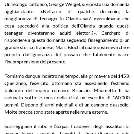
Un teologo cattolico, George Weigel, si è posto una domanda
agghiacciante: «Nell’arco di qualche decennio, la
maggioranza di teenager in Olanda sarà mussulmana; che
cosa succederà alla politica dell’Olanda quando questi
teenager diventeranno adulti elettori?». Cercherò di
rispondere a questa domanda seguendo l’insegnamento di un
grande storico francese, Marc Bloch, il quale sosteneva che è
proprio dall’ignoranza del passato che fatalmente nasce
l’incomprensione del presente.
Torniamo dunque indietro nel tempo, alla primavera del 1453.
Quell’anno, l’esercito ottomano sta assediando l’estremo
baluardo dell’Impero romano: Bisanzio. Maometto II ha
radunato sotto le mura della città un esercito di 160.000
uomini. Dispone di armi micidiali e di un cannone d’assedio.
Molte brecce sono state aperte nelle mura esterne.
Scarseggiano il cibo e l’acqua. I cadaveri degli assalitori si
ammucchiano a migliaia, travolti da fiumi di pece e olio