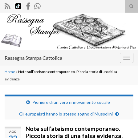
Atti
il
Search for:
mod
di
rice
Rassegna Stampa Cattolica
Attiv
la
Home
»
Note sull’ateismo contemporaneo. Piccola storia di una falsa
navig
evidenza.
Pioniere di un vero rinnovamento sociale
Gli europeisti hanno lo stesso sogno di Mussolini
Note sull’ateismo contemporaneo.
AGO
Piccola storia di una falsa evidenza.