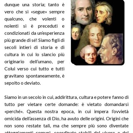
dunque una storia; tanto è
vero che si «segue» sempre
qualcuno, che volenti o
nolenti si è preceduti e
condizionati da un’esperienza
più grande di sé! Siamo figli di
secoli intieri di storia e di
cultura in cui lo slancio più
originario dell’umano, per
Colui verso cui tutto e tutti
gravitano spontaneamente, è
sepolto o deviato.
Siamo in un secolo in cui, addirittura, cultura e potere fanno di
tutto per vietare certe domande: è vietato domandarsi
«perché». Questa nostra epoca, in cui impera l’ovvietà
omicida dell’assenza di Dio, ha avuto delle origini. Origini che
non sono restate tali, ma che sempre più sono diventate
atteggiamenti comuni, coordinate stabili del vivere e del