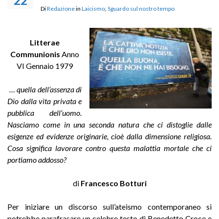
22
Di
Redazione
in
Laicismo
,
Sguardo sul nostro tempo
Litterae
Communionis
Anno
VI Gennaio 1979
… quella dell’assenza di
Dio dalla vita privata e
pubblica dell’uomo.
Nasciamo come in una seconda natura che ci distoglie dalle
esigenze ed evidenze
originarie, cioè dalla dimensione religiosa.
Cosa significa lavorare contro questa malattia mortale che ci
portiamo addosso?
di
Francesco Botturi
Per iniziare un discorso sull’ateismo contemporaneo si
potrebbe parafrasare un celebre testo di Benedetto Croce e