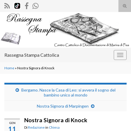
Atti
il
Search for:
mod
di
rice
Rassegna Stampa Cattolica
Attiv
la
Home
»
Nostra Signora di Knock
navig
Bergamo. Nasce la Casa di Leo: si avvera il sogno del
bambino unico al mondo
Nostra Signora di Marpingen
Nostra Signora di Knock
GEN
11
Di
Redazione
in
Chiesa