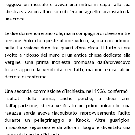
reggeva un messale e aveva una mitria in capo; alla sua
sinistra stava un altare su cui c’era un agnello sovrastato da
una croce.
Le due donne non erano sole, ma in compagnia di diverse altre
persone. Solo che queste ultime videro, sì, ma non udirono
nulla. La visione durò tre quarti d’ora circa. Il tutto si era
svolto a ridosso del muro di un antica chiesa dedicata alla
Vergine. Una prima inchiesta promossa dall’arcivescovo
locale appurò la veridicità dei fatti, ma non emise alcun
decreto di conferma.
Una seconda commissione d’inchiesta, nel 1936, confermò i
risultati della prima, anche perché, a dieci anni
dall’apparizione, si era verificato un primo miracolo: una
ragazza sorda aveva riacquistato improvvisamente l’udito
durante un pellegrinaggio a Knock. Altre guarigioni
miracolose seguirono e da allora il luogo è diventato una
specie di Lourdes d’Irlanda.