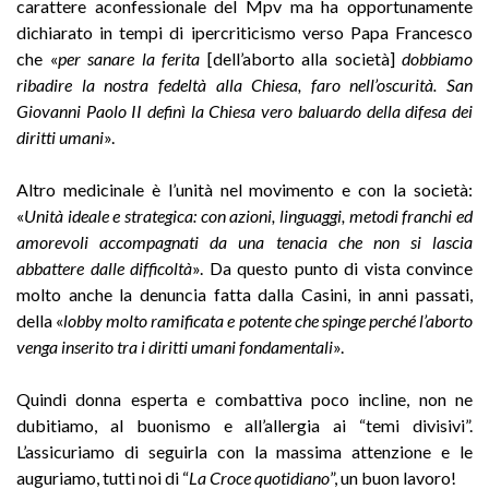
carattere aconfessionale del Mpv ma ha opportunamente
dichiarato in tempi di ipercriticismo verso Papa Francesco
che «
per sanare la ferita
[dell’aborto alla società]
dobbiamo
ribadire la nostra fedeltà alla Chiesa, faro nell’oscurità. San
Giovanni Paolo II definì la Chiesa vero baluardo della difesa dei
diritti umani
».
Altro medicinale è l’unità nel movimento e con la società:
«
Unità ideale e strategica: con azioni, linguaggi, metodi franchi ed
amorevoli accompagnati da una tenacia che non si lascia
abbattere dalle difficoltà
». Da questo punto di vista convince
molto anche la denuncia fatta dalla Casini, in anni passati,
della «
lobby molto ramificata e potente che spinge perché l’aborto
venga inserito tra i diritti umani fondamentali
».
Quindi donna esperta e combattiva poco incline, non ne
dubitiamo, al buonismo e all’allergia ai “temi divisivi”.
L’assicuriamo di seguirla con la massima attenzione e le
auguriamo, tutti noi di “
La Croce quotidiano
”, un buon lavoro!