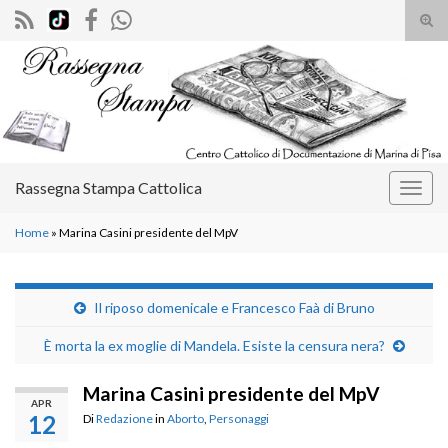
Atti
il
Search for:
mod
di
rice
Rassegna Stampa Cattolica
Attiv
la
Home
»
Marina Casini presidente del MpV
navig
Il riposo domenicale e Francesco Faà di Bruno
È morta la ex moglie di Mandela. Esiste la censura nera?
Marina Casini presidente del MpV
APR
12
Di
Redazione
in
Aborto
,
Personaggi