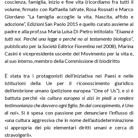
coscienza, famiglia, inizio e fine vita (ricordiamo fra tutti il
volume, firmato con Raffaella Iafrate, Rosa Rosnati e Marco
Giordano “La famiglia accoglie la vita. Nascita, affido e
adozione”, Edizioni San Paolo 2015 e quello curato assieme al
padre e alla prof.ssa Maria Luisa Di Pietro intitolato “
Eluana è
tutti noi. Perché una legge e perché no al testamento biologico
”,
pubblicato per la
Società Editrice Fiorentina
nel 2008), Marina
Casini è vicepresidente uscente del Movimento per la vita e,
al suo interno, membro della Commissione di biodiritto
È stata tra i protagonisti dell’iniziativa nei Paesi e nelle
istituzioni della Ue per il riconoscimento giuridico
dell’embrione umano (petizione europea “One of Us”), e si è
battuta perché «
la cultura europea si alzi in piedi a rendere
testimonianza che davvero ogni figlio, fin dal concepimento, è Uno
di noi
». Si è spesa con passione per denunciare l’influsso di
«una cultura aggressiva che in nome dell’autodeterminazione
si appropria dei più elementari diritti umani e cerca di
stravolgerli».