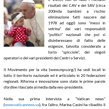
risultati dei CAV e dei SAV (circa
200mila bambini a rischio
eliminazione fatti nascere dal
1978 ad oggi) sono “messi in
vetrina” dai vari responsabili
“politici” nazionali che poi si
disinteressano di fatto delle
esigenze, talvolta considerate a
torto “spicciole”, dei singoli
operatori o dei vari presidenti dei Centri o Servizi.
Il Movimento per la vita (www.mpv.org/) ha sedi locali in
tutto il territorio nazionale ed è articolato in 20 federazioni
regionali. Riforma e innovazione sono state le prime parole
d’ordine rilasciate ai media dalla neo-presidente.
Nella sua prima intervista a “Vatican news”
(
www.vaticannews.va
), fra l’altro, Marina Casini ha ribadito il