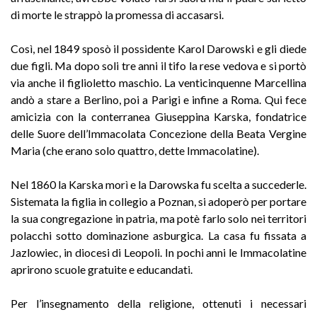
di morte le strappò la promessa di accasarsi.
Così, nel 1849 sposò il possidente Karol Darowski e gli diede
due figli. Ma dopo soli tre anni il tifo la rese vedova e si portò
via anche il figlioletto maschio. La venticinquenne Marcellina
andò a stare a Berlino, poi a Parigi e infine a Roma. Qui fece
amicizia con la conterranea Giuseppina Karska, fondatrice
delle Suore dell’Immacolata Concezione della Beata Vergine
Maria (che erano solo quattro, dette Immacolatine).
Nel 1860 la Karska morì e la Darowska fu scelta a succederle.
Sistemata la figlia in collegio a Poznan, si adoperò per portare
la sua congregazione in patria, ma potè farlo solo nei territori
polacchi sotto dominazione asburgica. La casa fu fissata a
Jazlowiec, in diocesi di Leopoli. In pochi anni le Immacolatine
aprirono scuole gratuite e educandati.
Per l’insegnamento della religione, ottenuti i necessari