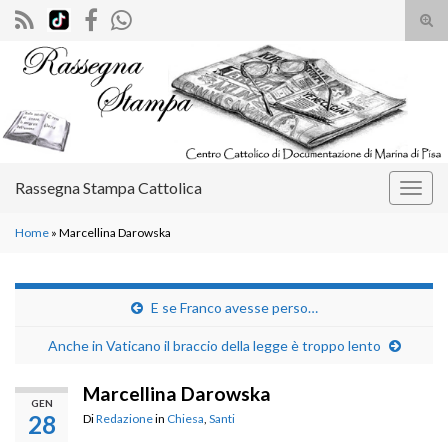
Atti
il
Search for:
mod
di
rice
Rassegna Stampa Cattolica
Attiv
la
Home
»
Marcellina Darowska
navig
E se Franco avesse perso…
Anche in Vaticano il braccio della legge è troppo lento
Marcellina Darowska
GEN
28
Di
Redazione
in
Chiesa
,
Santi