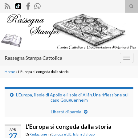
Atti
il
Search for:
mod
di
rice
Rassegna Stampa Cattolica
Attiv
la
Home
»
L’Europa si congeda dalla storia
navig
L’Europa, il sole di Apollo e il sole di Allâh.Una riflessione sul
caso Gouguenheim
Libertà di parola
L’Europa si congeda dalla storia
APR
27
Di
Redazione
in
Europa e UE
,
Islam dialogo