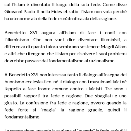
cui l’Islam è diventato il luogo della sola fede. Come disse
Giovanni Paolo II nella Fides et ratio, l’Islam non vola perché
ha un’enorme ala della fede e un’atrofica ala della ragione.
Benedetto XVI augura all’Islam di fare i conti con
l’illuminismo. Che non vuol dire diventare illuministi, a
differenza di quanto talora sembrano sostenere Magdi Allam
e altri che ritengono che l’Islam per risolvere i suoi problemi
dovrebbe passare dal fondamentalismo al razionalismo.
A Benedetto XVI non interessa tanto il dialogo all’insegna del
buonismo ecclesiastico, né il dialogo con i musulmani laici né
l’appello a fare fronte comune contro i laicisti. Tre sono i
possibili rapporti tra fede e ragione. Due sbagliati e uno
giusto. La confusione fra fede e ragione, ovvero quando la
fede forte si “magia” la ragione gracile, quindi il
fondamentalismo.
La separazione, quando la ragione si “mangia” la fede, quindi il