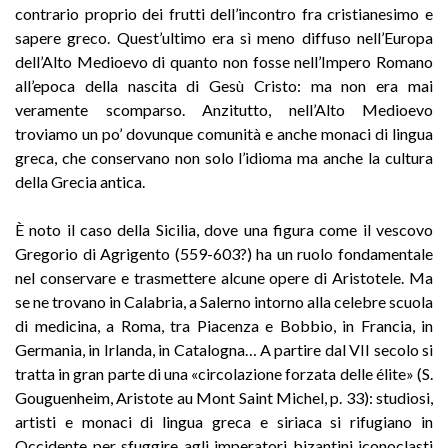
contrario proprio dei frutti dell’incontro fra cristianesimo e
sapere greco. Quest’ultimo era sì meno diffuso nell’Europa
dell’Alto Medioevo di quanto non fosse nell’Impero Romano
all’epoca della nascita di Gesù Cristo: ma non era mai
veramente scomparso. Anzitutto, nell’Alto Medioevo
troviamo un po’ dovunque comunità e anche monaci di lingua
greca, che conservano non solo l’idioma ma anche la cultura
della Grecia antica.
È noto il caso della Sicilia, dove una figura come il vescovo
Gregorio di Agrigento (559-603?) ha un ruolo fondamentale
nel conservare e trasmettere alcune opere di Aristotele. Ma
se ne trovano in Calabria, a Salerno intorno alla celebre scuola
di medicina, a Roma, tra Piacenza e Bobbio, in Francia, in
Germania, in Irlanda, in Catalogna… A partire dal VII secolo si
tratta in gran parte di una «circolazione forzata delle élite» (S.
Gouguenheim, Aristote au Mont Saint Michel, p. 33): studiosi,
artisti e monaci di lingua greca e siriaca si rifugiano in
Occidente per sfuggire agli imperatori bizantini iconoclasti