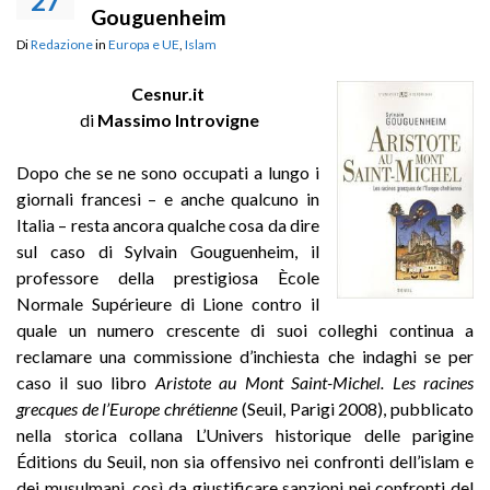
27
Gouguenheim
Di
Redazione
in
Europa e UE
,
Islam
Cesnur.it
di
Massimo Introvigne
Dopo che se ne sono occupati a lungo i
giornali francesi – e anche qualcuno in
Italia – resta ancora qualche cosa da dire
sul caso di Sylvain Gouguenheim, il
professore della prestigiosa Ècole
Normale Supérieure di Lione contro il
quale un numero crescente di suoi colleghi continua a
reclamare una commissione d’inchiesta che indaghi se per
caso il suo libro
Aristote au Mont Saint-Michel. Les racines
grecques de l’Europe chrétienne
(Seuil, Parigi 2008), pubblicato
nella storica collana L’Univers historique delle parigine
Éditions du Seuil, non sia offensivo nei confronti dell’islam e
dei musulmani, così da giustificare sanzioni nei confronti del