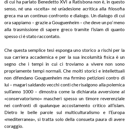
di cui ha parlato Benedetto XVI a Ratisbona non è, in questo
senso, né una «scelta» né un’adesione acritica alla filosofia
greca ma un continuo confronto e dialogo. Un dialogo di cui
ora sappiamo – grazie a Gouguenheim – che deve un po’ meno
alla trasmissione di sapere greco tramite l’islam di quanto
spesso ci è stato raccontato.
Che questa semplice tesi esponga uno storico a rischi per la
sua carriera accademica e per la sua incolumità fisica è un
segno che i tempi in cui ci troviamo a vivere non sono
propriamente tempi normali. Che molti storici e intellettuali
non difendano Gouguenheim ma firmino petizioni contro di
lui – magari saldando vecchi conti che risalgono alla polemica
sull’anno 1000 – dimostra come la dichiarata avversione al
«conservatorismo» mascheri spesso un timore reverenziale
nei confronti di qualunque accostamento critico all’islam.
Dietro le belle parole sul multiculturalismo e l’Europa
«mediterranea», si tratta solo della consueta paura di avere
coraggio.