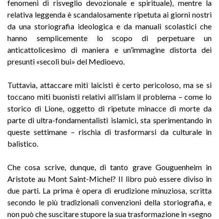
fenomeni di risveglio devozionale e spirituale), mentre la
relativa leggenda è scandalosamente ripetuta ai giorni nostri
da una storiografia ideologica e da manuali scolastici che
hanno semplicemente lo scopo di perpetuare un
anticattolicesimo di maniera e un’immagine distorta dei
presunti «secoli bui» del Medioevo.
Tuttavia, attaccare miti laicisti è certo pericoloso, ma se si
toccano miti buonisti relativi all’islam il problema – come lo
storico di Lione, oggetto di ripetute minacce di morte da
parte di ultra-fondamentalisti islamici, sta sperimentando in
queste settimane – rischia di trasformarsi da culturale in
balistico.
Che cosa scrive, dunque, di tanto grave Gouguenheim in
Aristote au Mont Saint-Michel? Il libro può essere diviso in
due parti. La prima è opera di erudizione minuziosa, scritta
secondo le più tradizionali convenzioni della storiografia, e
non può che suscitare stupore la sua trasformazione in «segno