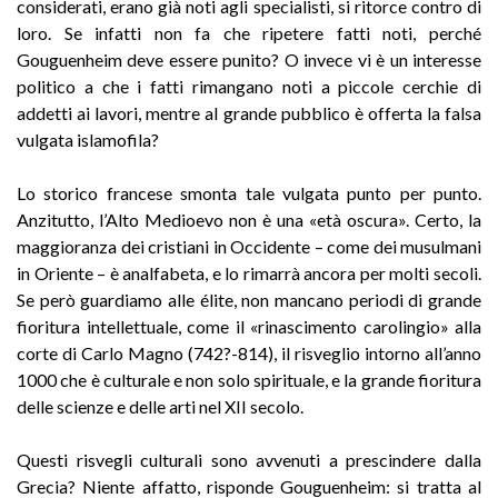
considerati, erano già noti agli specialisti, si ritorce contro di
loro. Se infatti non fa che ripetere fatti noti, perché
Gouguenheim deve essere punito? O invece vi è un interesse
politico a che i fatti rimangano noti a piccole cerchie di
addetti ai lavori, mentre al grande pubblico è offerta la falsa
vulgata islamofila?
Lo storico francese smonta tale vulgata punto per punto.
Anzitutto, l’Alto Medioevo non è una «età oscura». Certo, la
maggioranza dei cristiani in Occidente – come dei musulmani
in Oriente – è analfabeta, e lo rimarrà ancora per molti secoli.
Se però guardiamo alle élite, non mancano periodi di grande
fioritura intellettuale, come il «rinascimento carolingio» alla
corte di Carlo Magno (742?-814), il risveglio intorno all’anno
1000 che è culturale e non solo spirituale, e la grande fioritura
delle scienze e delle arti nel XII secolo.
Questi risvegli culturali sono avvenuti a prescindere dalla
Grecia? Niente affatto, risponde Gouguenheim: si tratta al