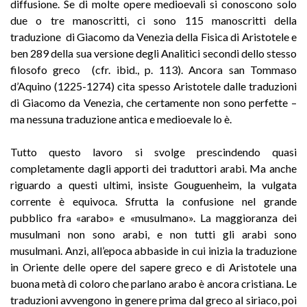
diffusione. Se di molte opere medioevali si conoscono solo
due o tre manoscritti, ci sono 115 manoscritti della
traduzione di Giacomo da Venezia della Fisica di Aristotele e
ben 289 della sua versione degli Analitici secondi dello stesso
filosofo greco (cfr. ibid., p. 113). Ancora san Tommaso
d’Aquino (1225-1274) cita spesso Aristotele dalle traduzioni
di Giacomo da Venezia, che certamente non sono perfette –
ma nessuna traduzione antica e medioevale lo è.
Tutto questo lavoro si svolge prescindendo quasi
completamente dagli apporti dei traduttori arabi. Ma anche
riguardo a questi ultimi, insiste Gouguenheim, la vulgata
corrente è equivoca. Sfrutta la confusione nel grande
pubblico fra «arabo» e «musulmano». La maggioranza dei
musulmani non sono arabi, e non tutti gli arabi sono
musulmani. Anzi, all’epoca abbaside in cui inizia la traduzione
in Oriente delle opere del sapere greco e di Aristotele una
buona metà di coloro che parlano arabo è ancora cristiana. Le
traduzioni avvengono in genere prima dal greco al siriaco, poi