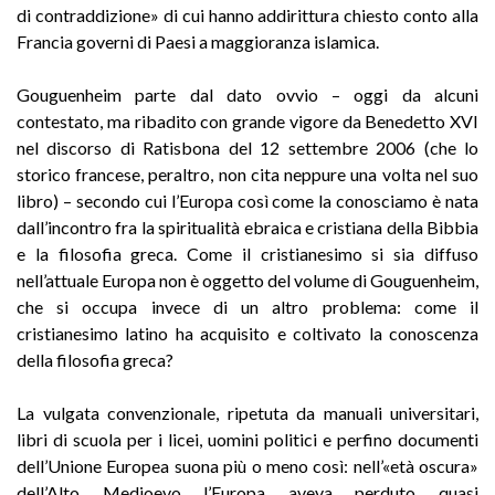
di contraddizione» di cui hanno addirittura chiesto conto alla
Francia governi di Paesi a maggioranza islamica.
Gouguenheim parte dal dato ovvio – oggi da alcuni
contestato, ma ribadito con grande vigore da Benedetto XVI
nel discorso di Ratisbona del 12 settembre 2006 (che lo
storico francese, peraltro, non cita neppure una volta nel suo
libro) – secondo cui l’Europa così come la conosciamo è nata
dall’incontro fra la spiritualità ebraica e cristiana della Bibbia
e la filosofia greca. Come il cristianesimo si sia diffuso
nell’attuale Europa non è oggetto del volume di Gouguenheim,
che si occupa invece di un altro problema: come il
cristianesimo latino ha acquisito e coltivato la conoscenza
della filosofia greca?
La vulgata convenzionale, ripetuta da manuali universitari,
libri di scuola per i licei, uomini politici e perfino documenti
dell’Unione Europea suona più o meno così: nell’«età oscura»
dell’Alto Medioevo l’Europa aveva perduto quasi