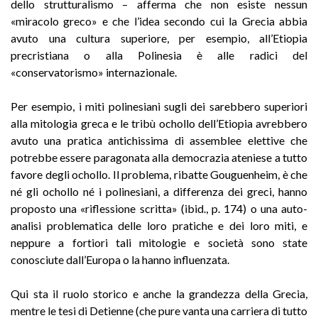
dello strutturalismo – afferma che non esiste nessun
«miracolo greco» e che l’idea secondo cui la Grecia abbia
avuto una cultura superiore, per esempio, all’Etiopia
precristiana o alla Polinesia è alle radici del
«conservatorismo» internazionale.
Per esempio, i miti polinesiani sugli dei sarebbero superiori
alla mitologia greca e le tribù ochollo dell’Etiopia avrebbero
avuto una pratica antichissima di assemblee elettive che
potrebbe essere paragonata alla democrazia ateniese a tutto
favore degli ochollo. Il problema, ribatte Gouguenheim, è che
né gli ochollo né i polinesiani, a differenza dei greci, hanno
proposto una «riflessione scritta» (ibid., p. 174) o una auto-
analisi problematica delle loro pratiche e dei loro miti, e
neppure a fortiori tali mitologie e società sono state
conosciute dall’Europa o la hanno influenzata.
Qui sta il ruolo storico e anche la grandezza della Grecia,
mentre le tesi di Detienne (che pure vanta una carriera di tutto