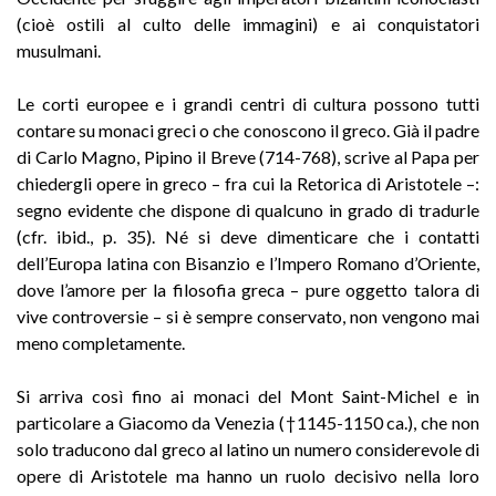
(cioè ostili al culto delle immagini) e ai conquistatori
musulmani.
Le corti europee e i grandi centri di cultura possono tutti
contare su monaci greci o che conoscono il greco. Già il padre
di Carlo Magno, Pipino il Breve (714-768), scrive al Papa per
chiedergli opere in greco – fra cui la Retorica di Aristotele –:
segno evidente che dispone di qualcuno in grado di tradurle
(cfr. ibid., p. 35). Né si deve dimenticare che i contatti
dell’Europa latina con Bisanzio e l’Impero Romano d’Oriente,
dove l’amore per la filosofia greca – pure oggetto talora di
vive controversie – si è sempre conservato, non vengono mai
meno completamente.
Si arriva così fino ai monaci del Mont Saint-Michel e in
particolare a Giacomo da Venezia (†1145-1150 ca.), che non
solo traducono dal greco al latino un numero considerevole di
opere di Aristotele ma hanno un ruolo decisivo nella loro