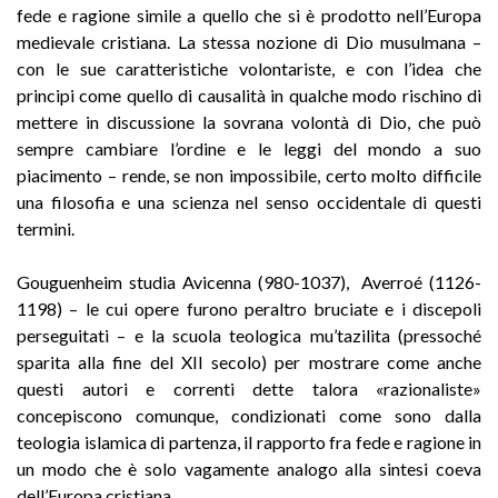
fede e ragione simile a quello che si è prodotto nell’Europa
medievale cristiana. La stessa nozione di Dio musulmana –
con le sue caratteristiche volontariste, e con l’idea che
principi come quello di causalità in qualche modo rischino di
mettere in discussione la sovrana volontà di Dio, che può
sempre cambiare l’ordine e le leggi del mondo a suo
piacimento – rende, se non impossibile, certo molto difficile
una filosofia e una scienza nel senso occidentale di questi
termini.
Gouguenheim studia Avicenna (980-1037), Averroé (1126-
1198) – le cui opere furono peraltro bruciate e i discepoli
perseguitati – e la scuola teologica mu’tazilita (pressoché
sparita alla fine del XII secolo) per mostrare come anche
questi autori e correnti dette talora «razionaliste»
concepiscono comunque, condizionati come sono dalla
teologia islamica di partenza, il rapporto fra fede e ragione in
un modo che è solo vagamente analogo alla sintesi coeva
dell’Europa cristiana.