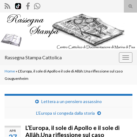
Atti
il
Search for:
mod
di
rice
Rassegna Stampa Cattolica
Attiv
la
Home
»
L’Europa, il sole di Apollo e il sole di Allâh.Una riflessione sul caso
navig
Gouguenheim
Lettera a un pensiero assassino
L’Europa si congeda dalla storia
L’Europa, il sole di Apollo e il sole di
APR
Allâh.Una riflessione sul caso