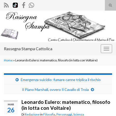
Atti
il
Search for:
mod
di
rice
Rassegna Stampa Cattolica
Attiv
la
Home
»
Leonardo Eulero: matematico, filosofo (in lotta con Voltaire)
navig
Emergenza suicidio: fumare canne triplica il rischio
Il Piano Marshall, ovvero Il Cavallo di Troia
Leonardo Eulero: matematico, filosofo
MAR
(in lotta con Voltaire)
26
Di
Redazione
in
Filosofia
,
Personaggi
,
Scienza