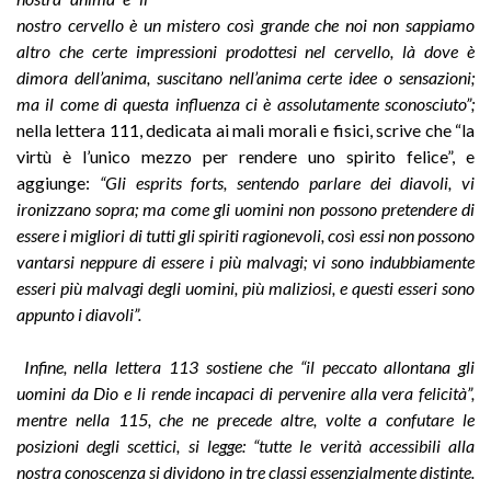
nostro cervello è un mistero così grande che noi non sappiamo
altro che certe impressioni prodottesi nel cervello, là dove è
dimora dell’anima, suscitano nell’anima certe idee o sensazioni;
ma il come di questa influenza ci è assolutamente sconosciuto”;
nella lettera 111, dedicata ai mali morali e fisici, scrive che “la
virtù è l’unico mezzo per rendere uno spirito felice”, e
aggiunge:
“Gli esprits forts, sentendo parlare dei diavoli, vi
ironizzano sopra; ma come gli uomini non possono pretendere di
essere i migliori di tutti gli spiriti ragionevoli, così essi non possono
vantarsi neppure di essere i più malvagi; vi sono indubbiamente
esseri più malvagi degli uomini, più maliziosi, e questi esseri sono
appunto i diavoli”.
Infine, nella lettera 113 sostiene che “il peccato allontana gli
uomini da Dio e li rende incapaci di pervenire alla vera felicità”,
mentre nella 115, che ne precede altre, volte a confutare le
posizioni degli scettici, si legge: “tutte le verità accessibili alla
nostra conoscenza si dividono in tre classi essenzialmente distinte.