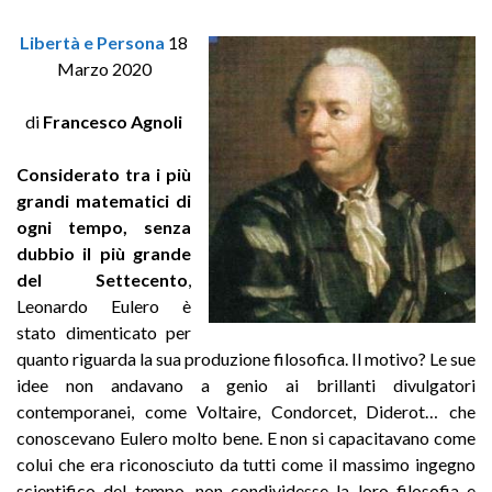
Libertà e Persona
18
Marzo 2020
di
Francesco Agnoli
Considerato tra i più
grandi matematici di
ogni tempo, senza
dubbio il più grande
del Settecento
,
Leonardo Eulero è
stato dimenticato per
quanto riguarda la sua produzione filosofica. Il motivo? Le sue
idee non andavano a genio ai brillanti divulgatori
contemporanei, come Voltaire, Condorcet, Diderot… che
conoscevano Eulero molto bene. E non si capacitavano come
colui che era riconosciuto da tutti come il massimo ingegno
scientifico del tempo, non condividesse la loro filosofia e