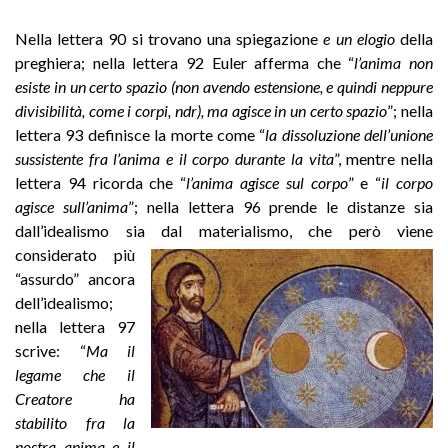
Nella lettera 90 si trovano una spiegazione
e un elogio
della
preghiera; nella lettera 92 Euler afferma che “
l’anima non
esiste in un certo spazio (non avendo estensione, e quindi neppure
divisibilità, come i corpi, ndr), ma agisce in un certo spazio
”; nella
lettera 93 definisce la morte come “
la dissoluzione dell’unione
sussistente fra l’anima e il corpo durante la vita
”, mentre nella
lettera 94 ricorda che “
l’anima agisce sul corpo
” e “
il corpo
agisce sull’anima
”; nella lettera 96 prende le distanze sia
dall’idealismo sia dal materialismo, che però viene
considerato più
“assurdo” ancora
dell’idealismo;
nella lettera 97
scrive: “
Ma il
legame che il
Creatore ha
stabilito fra la
nostra anima e il