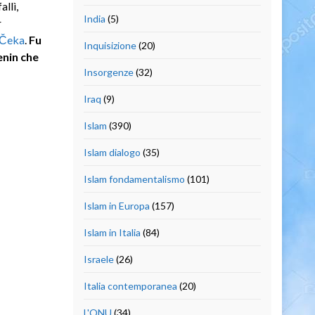
llì,
India
(5)
r
Čeka
.
Fu
Inquisizione
(20)
enin che
Insorgenze
(32)
Iraq
(9)
Islam
(390)
Islam dialogo
(35)
Islam fondamentalismo
(101)
Islam in Europa
(157)
Islam in Italia
(84)
Israele
(26)
Italia contemporanea
(20)
L'ONU
(34)