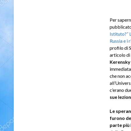
Per saperne
pubblicato 
Istituto?” 
Russia e i 
profilo di 
articolo di
Kerensky 
immediatam
che non ac
all’Univers
c’erano du
sue lezion
Le speran
furono del
parte più 