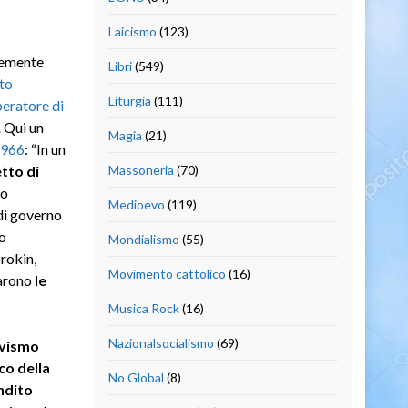
Laicismo
(123)
ntemente
Libri
(549)
to
Liturgia
(111)
peratore di
.
Qui un
Magia
(21)
1966
: “In un
etto di
Massoneria
(70)
to
Medioevo
(119)
di governo
o
Mondialismo
(55)
orokin,
Movimento cattolico
(16)
larono
le
Musica Rock
(16)
Nazionalsocialismo
(69)
evismo
co della
No Global
(8)
andito