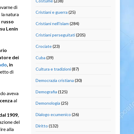
Costume
(238)
ovarne di
Cristiani e guerra
(25)
la natura
o russo
Cristiani nell'islam
(284)
 su Lenin
Cristiani perseguitati
(205)
Crociate
(23)
ario
tore dei
Cuba
(39)
ado
, in
Cultura e tradizioni
(87)
retto di
Democrazia cristiana
(30)
Demografia
(125)
ando aveva
scenza
al
Demonologia
(25)
dal 1909,
Dialogo ecumenico
(26)
azione del
Diritto
(132)
re alla