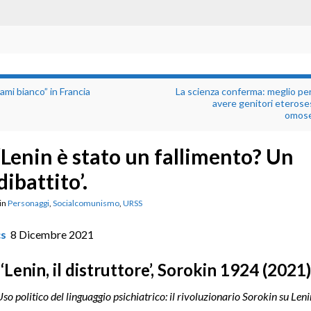
mi bianco” in Francia
La scienza conferma: meglio per
avere genitori eterose
omose
‘Lenin è stato un fallimento? Un
dibattito’.
in
Personaggi
,
Socialcomunismo
,
URSS
cs
8 Dicembre 2021
‘Lenin, il distruttore’, Sorokin 1924 (2021)
Uso politico del linguaggio psichiatrico: il rivoluzionario Sorokin su Leni