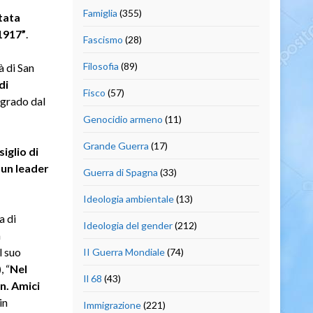
Famiglia
(355)
stata
 1917”
.
Fascismo
(28)
Filosofia
(89)
à di San
di
Fisco
(57)
ogrado dal
Genocidio armeno
(11)
Grande Guerra
(17)
iglio di
 un leader
Guerra di Spagna
(33)
Ideologia ambientale
(13)
a di
Ideologia del gender
(212)
a
l suo
II Guerra Mondiale
(74)
)
, “
Nel
Il 68
(43)
n. Amici
in
Immigrazione
(221)