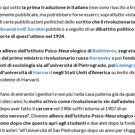
o qui sotto
la
prima traduzione in Italiano
(non sono riuscito a tr
mente pubblicate, ma potrebbero forse esserci, soprattutto vista 
di certe pubblicazioni politiche) dello
scritto
che il rivoluzionari
leksandrovič
Sorokin
pubblicò a seguito di un
dibattito politico
orte di quest’ultimo nel 1924
.
 allievo dell’Istituto Psico-Neurologico di
Bekhterev
, segret
 del primo ministro rivoluzionario russo
Kerensky
e poi
fonda
ti di sociologia sia all’università di Pietrogrado, poi
Leningr
ll’università di
Harvard
negli Stati Uniti d’America
su invito di
esidente di Harvard.
fano di entrambi i genitori e non piu’ nella casa paterna già da qu
i dieci anni, fu
molto attivo come rivoluzionario sin dall’adole
dopo aver fatto il
carcere
nel 1906 soffrì intorno al 1907 di un
nto nervoso”
. Divenne
allievo dell’Istituto Psico-Neurologico 
anno dopo che questo aprì agli studenti
e due anni dopo la fond
 trasferì “all’Università di San Pietroburgo dopo un anno per sfuggi