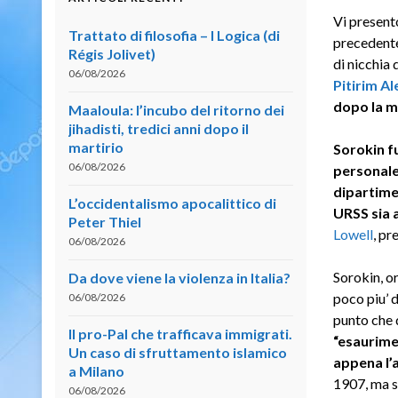
Vi present
Trattato di filosofia – I Logica (di
precedente
Régis Jolivet)
di nicchia 
06/08/2026
Pitirim A
dopo la m
Maaloula: l’incubo del ritorno dei
jihadisti, tredici anni dopo il
martirio
Sorokin fu
06/08/2026
personale
dipartimen
L’occidentalismo apocalittico di
URSS sia a
Peter Thiel
Lowell
, pr
06/08/2026
Sorokin, or
Da dove viene la violenza in Italia?
poco piu’ d
06/08/2026
punto che 
Il pro-Pal che trafficava immigrati.
“esaurime
Un caso di sfruttamento islamico
appena l’
a Milano
1907, ma si
06/08/2026