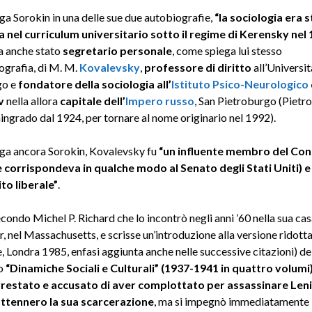
a Sorokin in una delle sue due autobiografie,
“la sociologia era 
 nel curriculum universitario sotto il regime di Kerensky nel
a anche stato
segretario personale
, come spiega lui stesso
ografia, di M. M.
Kovalevsky
,
professore di diritto
all’Universit
go e
fondatore della sociologia all’
Istituto Psico-Neurologico
v
nella allora
capitale dell’
Impero russo
, San Pietroburgo (Pietr
ingrado dal 1924, per tornare al nome originario nel 1992).
a ancora Sorokin, Kovalevsky fu
“un influente membro del Cons
 corrispondeva in qualche modo al Senato degli Stati Uniti) e
ito liberale”
.
condo Michel P. Richard che lo incontrò negli anni ’60 nella sua cas
, nel Massachusetts, e scrisse un’introduzione alla versione ridott
, Londra 1985, enfasi aggiunta anche nelle successive citazioni) de
o
“Dinamiche Sociali e Culturali” (1937-1941 in quattro volumi
rrestato e accusato di aver complottato per assassinare Leni
ottennero la sua scarcerazione
, ma si impegnò immediatamente 