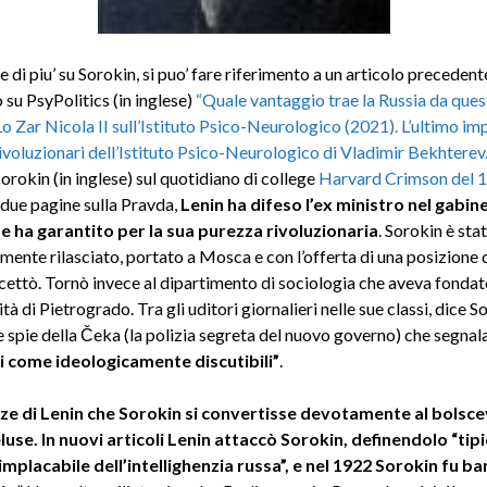
 di piu’ su Sorokin, si puo’ fare riferimento a un articolo precede
su PsyPolitics (in inglese)
“Quale vantaggio trae la Russia da ques
Lo Zar Nicola II sull’Istituto Psico-Neurologico (2021). L’ultimo im
rivoluzionari dell’Istituto Psico-Neurologico di Vladimir Bekhterev
Sorokin (in inglese) sul quotidiano di college
Harvard Crimson del 
 due pagine sulla Pravda,
Lenin ha difeso l’ex ministro nel gabin
e ha garantito per la sua purezza rivoluzionaria
. Sorokin è sta
ente rilasciato, portato a Mosca e con l’offerta di una posizione 
cettò. Tornò invece al dipartimento di sociologia che aveva fondat
ità di Pietrogrado. Tra gli uditori giornalieri nelle sue classi, dice S
e spie della Čeka (la polizia segreta del nuovo governo) che segna
i come ideologicamente discutibili”
.
ze di Lenin che Sorokin si convertisse devotamente al bolsc
use. In nuovi articoli Lenin attaccò Sorokin, definendolo “tipi
implacabile dell’intellighenzia russa”, e nel 1922 Sorokin fu b