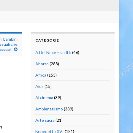
 i bambini
CATEGORIE
ssuali che
ssuali
A.Del Noce – scritti
(46)
Aborto
(288)
Africa
(153)
Aids
(15)
Al cinema
(39)
Ambientalismo
(339)
Arte sacra
(21)
n
Benedetto XVI
(181)