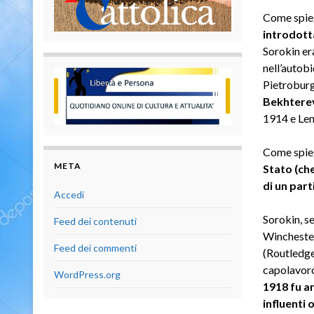
Come spieg
introdotta
Sorokin er
nell’autobi
Pietrobur
Bekhtere
1914 e Len
Come spieg
META
Stato (che
di un part
Accedi
Sorokin, se
Feed dei contenuti
Winchester
Feed dei commenti
(Routledge
capolavor
WordPress.org
1918 fu a
influenti 