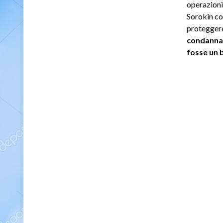
operazioni 
Sorokin co
proteggere 
condannat
fosse un b