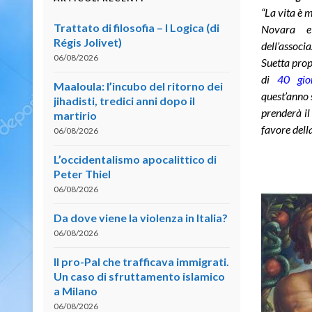
“La vita è 
Trattato di filosofia – I Logica (di
Novara e
Régis Jolivet)
dell’assoc
06/08/2026
Suetta prop
di
40 gio
Maaloula: l’incubo del ritorno dei
quest’anno 
jihadisti, tredici anni dopo il
prenderà il
martirio
favore dell
06/08/2026
L’occidentalismo apocalittico di
Peter Thiel
06/08/2026
Da dove viene la violenza in Italia?
06/08/2026
Il pro-Pal che trafficava immigrati.
Un caso di sfruttamento islamico
a Milano
06/08/2026