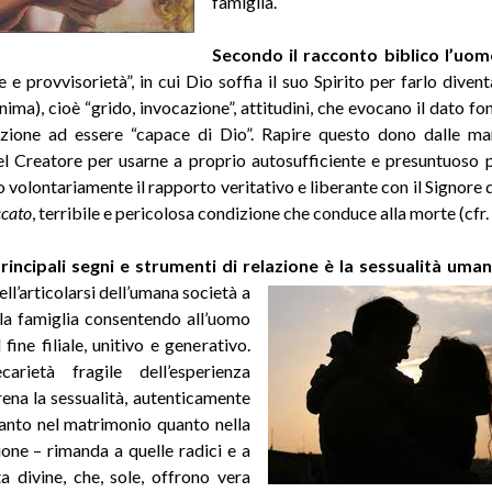
famiglia.
Secondo il racconto biblico l’uom
e e provvisorietà”, in cui Dio soffia il suo Spirito per farlo diven
anima), cioè “grido, invocazione”, attitudini, che evocano il dato f
zione ad essere “capace di Dio”. Rapire questo dono dalle ma
el Creatore per usarne a proprio autosufficiente e presuntuoso 
volontariamente il rapporto veritativo e liberante con il Signore de
cato
, terribile e pericolosa condizione che conduce alla morte (cfr.
rincipali segni e strumenti di relazione è la sessualità uma
ell’articolarsi dell’umana società a
lla famiglia consentendo all’uomo
l fine filiale, unitivo e generativo.
carietà fragile dell’esperienza
ena la sessualità, autenticamente
tanto nel matrimonio quanto nella
one – rimanda a quelle radici e a
a divine, che, sole, offrono vera