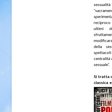
sessuali
“sacramen
sperimen
reciproco
ultimi d
sfruttamen
modificars
della ses
spettacoli
centralità
sessuale”.
Si tratta
classica 