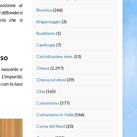
osizione al
Bioetica
(266)
l diffondersi
tria che si
Brigantaggio
(3)
Buddismo
(1)
Cambogia
(7)
oso
Cattolicesimo dem.
(53)
Chiesa
(2.297)
a nascente e
 L’impurità,
Chiesa ed ebrei
(39)
o con la luce
Cina
(165)
Comunismo
(377)
Comunismo in Italia
(166)
Corea del Nord
(20)