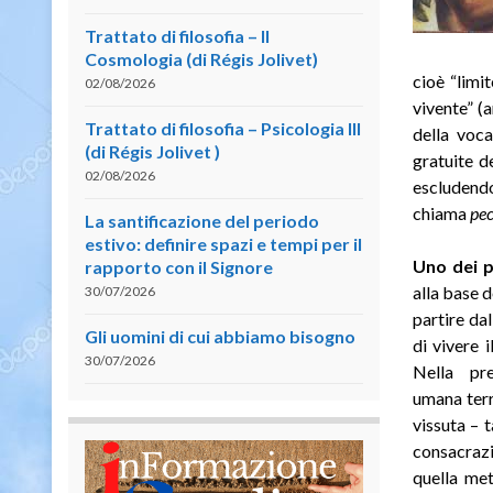
Trattato di filosofia – II
Cosmologia (di Régis Jolivet)
cioè “limit
02/08/2026
vivente” (
Trattato di filosofia – Psicologia III
della voca
(di Régis Jolivet )
gratuite d
02/08/2026
escludendo 
chiama
pec
La santificazione del periodo
estivo: definire spazi e tempi per il
Uno dei p
rapporto con il Signore
alla base d
30/07/2026
partire da
Gli uomini di cui abbiamo bisogno
di vivere i
30/07/2026
Nella pre
umana terr
vissuta – 
consacrazi
quella met