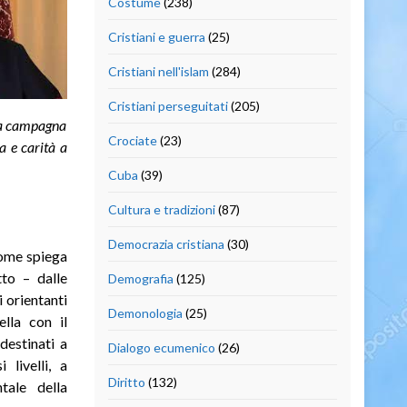
Costume
(238)
Cristiani e guerra
(25)
Cristiani nell'islam
(284)
Cristiani perseguitati
(205)
 La campagna
Crociate
(23)
a e carità a
Cuba
(39)
Cultura e tradizioni
(87)
Democrazia cristiana
(30)
come spiega
tto – dalle
Demografia
(125)
 orientanti
Demonologia
(25)
lla con il
destinati a
Dialogo ecumenico
(26)
 livelli, a
Diritto
(132)
tale della