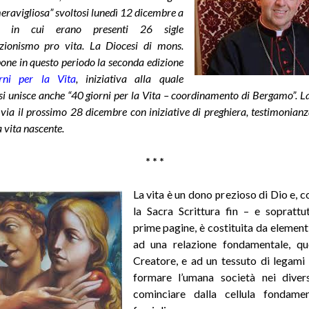
meravigliosa” svoltosi lunedì 12 dicembre a
 in cui erano presenti 26 sigle
iazionismo pro vita. La Diocesi di mons.
one in questo periodo la seconda edizione
rni per la Vita
,
iniziativa alla quale
si unisce anche “40 giorni per la Vita – coordinamento di Bergamo”.
 via il prossimo 28 dicembre con iniziative di preghiera, testimonianz
a vita nascente.
* * *
La vita è un dono prezioso di Dio e, 
la Sacra Scrittura fin – e soprattu
prime pagine, è costituita da elementi
ad una relazione fondamentale, que
Creatore, e ad un tessuto di legami 
formare l’umana società nei diversi
cominciare dalla cellula fondamen