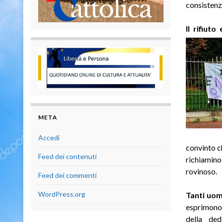
consistenz
Il rifiuto
META
Accedi
convinto ch
Feed dei contenuti
richiamin
rovinoso.
Feed dei commenti
WordPress.org
Tanti uom
esprimono g
della ded