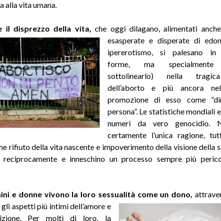
a alla vita umana.
 e il disprezzo della vita,
che oggi dilagano, alimentati anch
esasperate e disperate di edo
ipererotismo, si palesano in 
forme, ma specialmente 
sottolinearlo) nella tragic
dell’aborto e più ancora nell
promozione di esso come “dir
persona”. Le statistiche mondiali 
numeri da vero genocidio.
certamente l’unica ragione, tut
e rifiuto della vita nascente e impoverimento della visione della s
o reciprocamente e inneschino un processo sempre più peric
ini e donne vivono la loro sessualità come un dono,
attrave
li aspetti più intimi dell’amore e
izione. Per molti di loro, la