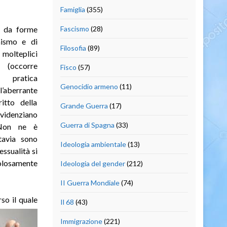
Famiglia
(355)
e da forme
Fascismo
(28)
nismo e di
Filosofia
(89)
molteplici
(occorre
Fisco
(57)
a pratica
Genocidio armeno
(11)
’aberrante
itto della
Grande Guerra
(17)
evidenziano
Guerra di Spagna
(33)
 Non ne è
tavia sono
Ideologia ambientale
(13)
essualità si
olosamente
Ideologia del gender
(212)
II Guerra Mondiale
(74)
rso il
quale
Il 68
(43)
Immigrazione
(221)