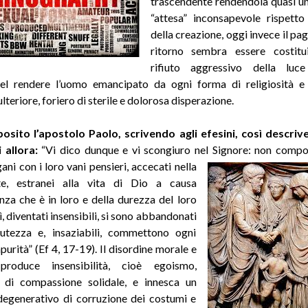
trascendente rendendola quasi u
“attesa” inconsapevole rispetto
della creazione, oggi invece il pa
ritorno sembra essere costit
rifiuto aggressivo della luce 
nel rendere l’uomo emancipato da ogni forma di religiosità e
lteriore, foriero di sterile e dolorosa disperazione.
posito l’apostolo Paolo, scrivendo agli efesini, così descriv
 allora:
“Vi dico dunque e vi scongiuro nel Signore: non
compor
ni con i loro vani pensieri, accecati nella
e, estranei alla vita di Dio a causa
anza che è in loro e della durezza del loro
, diventati insensibili, si sono abbandonati
lutezza e, insaziabili, commettono ogni
purità” (Ef 4, 17-19). Il disordine morale e
produce insensibilità, cioè egoismo,
à di compassione solidale, e innesca un
egenerativo di corruzione dei costumi e