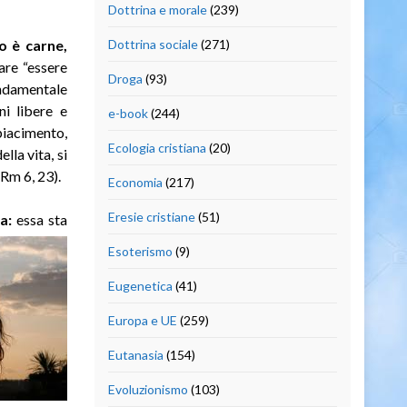
Dottrina e morale
(239)
o è carne,
Dottrina sociale
(271)
tare “essere
Droga
(93)
ondamentale
ni libere e
e-book
(244)
piacimento,
Ecologia cristiana
(20)
lla vita, si
 Rm 6, 23).
Economia
(217)
Eresie cristiane
(51)
na:
essa
sta
Esoterismo
(9)
Eugenetica
(41)
Europa e UE
(259)
Eutanasia
(154)
Evoluzionismo
(103)