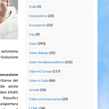
India
(5)
Inquisizione
(20)
Insorgenze
(32)
Iraq
(9)
Islam
(390)
 e autonoma
Islam dialogo
(35)
rivoluzione
Islam fondamentalismo
(101)
Islam in Europa
(157)
concezione
ritorno del
Islam in Italia
(84)
die anche
Israele
(26)
ano infatti
ilosofici
Italia contemporanea
(20)
’apertura
L'ONU
(34)