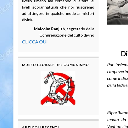
livello umano ma cercando di alzarsi ai
livelli soprannaturali che noi riusciremo
ad attingere in qualche modo ai misteri
divini».
Malcolm Ranjith
, segretario della
Congregazione del culto divino
CLICCA QUI
Di
Pur insieme
MUSEO GLOBALE DEL COMUNISMO
l’impoverim
come indica 
della fede e
Riportiamo 
tenuta da
Ventimigli
ARTICOLI RECENTI