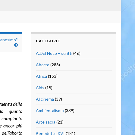
tianesimo?
CATEGORIE
A.Del Noce – scritti
(46)
Aborto
(288)
Africa
(153)
Aids
(15)
Al cinema
(39)
guenza della
Ambientalismo
(339)
do quanto
 compianto
Arte sacra
(21)
e ancor più
dell’aborto
Benedetto XVI
(181)