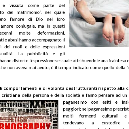
tà è vissuta come parte del
to del matrimonio”, nel quale
tano l’amore di Dio nel loro
 amore coniugale, ma in questi
ecenni molte deformazioni,
ti e abusi hanno accompagnato il
i dei ruoli e delle espressioni
sualità. La pubblicità e gli
 hanno distorto l’espressione sessuale attribuendole una fraintesa
 che non aveva mai avuto; è il tempo indicato come quello della “
 di comportamenti e di volontà destrutturanti rispetto alla 
e cristiana
della persona e della società e fanno pensare
ad un 
paganesimo con esiti e insi
peggiori; nel paganesimo precristi
molti fermenti culturali e f
tendevano a custodire un