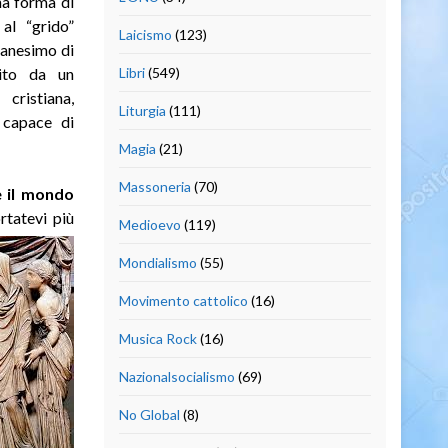
na forma di
 al “grido”
Laicismo
(123)
ganesimo di
uito da un
Libri
(549)
cristiana,
Liturgia
(111)
 capace di
Magia
(21)
Massoneria
(70)
e il mondo
tatevi più
Medioevo
(119)
Mondialismo
(55)
Movimento cattolico
(16)
Musica Rock
(16)
Nazionalsocialismo
(69)
No Global
(8)