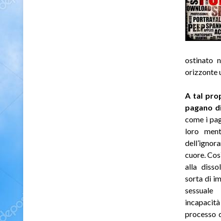
ostinato 
orizzonte u
A tal pro
pagano di
come i paga
loro ment
dell’ignor
cuore. Così
alla disso
sorta di im
sessuale 
incapacit
processo d