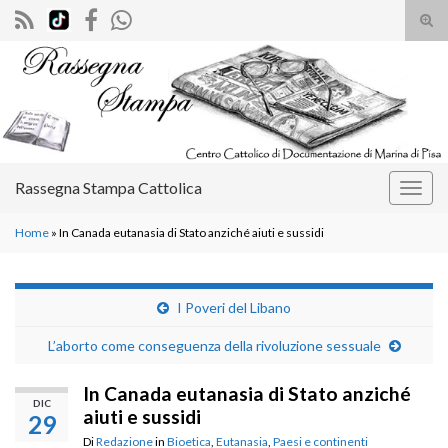
Atti
il
Search for:
mod
di
rice
Rassegna Stampa Cattolica
Attiv
la
Home
»
In Canada eutanasia di Stato anziché aiuti e sussidi
navig
I Poveri del Libano
L’aborto come conseguenza della rivoluzione sessuale
In Canada eutanasia di Stato anziché
DIC
aiuti e sussidi
29
Di
Redazione
in
Bioetica
,
Eutanasia
,
Paesi e continenti