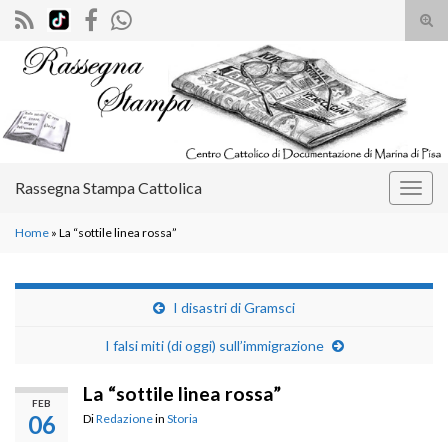
Atti
il
Search for:
mod
di
rice
Rassegna Stampa Cattolica
Attiv
la
Home
»
La “sottile linea rossa”
navig
I disastri di Gramsci
I falsi miti (di oggi) sull’immigrazione
La “sottile linea rossa”
FEB
06
Di
Redazione
in
Storia