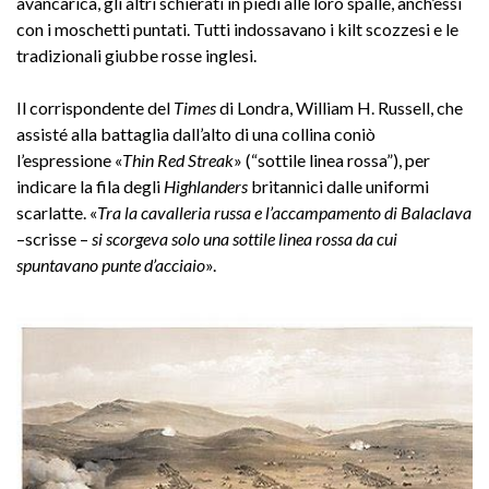
avancarica, gli altri schierati in piedi alle loro spalle, anch’essi
con i moschetti puntati. Tutti indossavano i kilt scozzesi e le
tradizionali giubbe rosse inglesi.
Il corrispondente del
Times
di Londra, William H. Russell, che
assisté alla battaglia dall’alto di una collina coniò
l’espressione «
Thin Red Streak
» (“sottile linea rossa”), per
indicare la fila degli
Highlanders
britannici dalle uniformi
scarlatte. «
Tra la cavalleria russa e l’accampamento di Balaclava
–scrisse –
si scorgeva solo una sottile linea rossa da cui
spuntavano punte d’acciaio
».