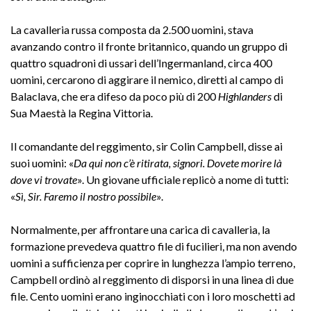
La cavalleria russa composta da 2.500 uomini, stava
avanzando contro il fronte britannico, quando un gruppo di
quattro squadroni di ussari dell’Ingermanland, circa 400
uomini, cercarono di aggirare il nemico, diretti al campo di
Balaclava, che era difeso da poco più di 200
Highlanders
di
Sua Maestà la Regina Vittoria.
Il comandante del reggimento, sir Colin Campbell, disse ai
suoi uomini: «
Da qui non c’è ritirata, signori. Dovete morire là
dove vi trovate
». Un giovane ufficiale replicò a nome di tutti:
«
Sì, Sir. Faremo il nostro possibile
».
Normalmente, per affrontare una carica di cavalleria, la
formazione prevedeva quattro file di fucilieri, ma non avendo
uomini a sufficienza per coprire in lunghezza l’ampio terreno,
Campbell ordinò al reggimento di disporsi in una linea di due
file. Cento uomini erano inginocchiati con i loro moschetti ad