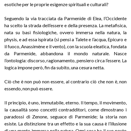
esotiche per le proprie esigenze spirituali e culturali?
Seguendo la via tracciata da Parmenide di Elea, l’Occidente
ha scelto la strada dell’essere e della presenza. La metafisica,
nata su basi fisiologiche, ovvero immersa nella natura, la
physis, e ad essa ispirata (si pensi a Talete e l’acqua, Epicuro e
il fuoco, Anassimène e il vento), con la scuola eleatica, fondata
da Parmenide, abbandona il mondo naturale. Nasce
l’ontologia: discorso, ragionamento, pensiero circa l’essere. La
logica impone però, fin da subito, una cesura netta.
Ciò che è non può non essere, al contrario ciò che non è, non
essendo, non può essere.
Il principio, è uno, immutabile, eterno. Il tempo, il movimento,
la causalità sono concetti contrad
ditori,
come dimostrano i
paradossi di Zenone, seguace di Parmenide; la storia non
esiste. La distinzione tra un effetto e la sua causa è l’illusione
di una mente immersa nella natura. Ogni cosa ha il suo posto