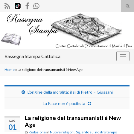
Atti
il
Search for:
mod
di
rice
Rassegna Stampa Cattolica
Attiv
la
Home
»
La religione dei transumanisti è New Age
navig
L’origine della moralità: il sì di Pietro – Giussani
La Pace non è pacifista
La religione dei transumanisti è New
LUG
Age
01
Di
Redazione
in
Nuove religioni
,
Sguardo sul nostro tempo