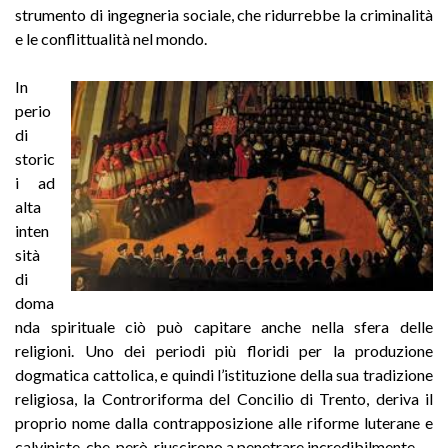
strumento di ingegneria sociale, che ridurrebbe la criminalità
e le conflittualità nel mondo.
In
perio
di
storic
i ad
alta
inten
sità
di
doma
nda spirituale ciò può capitare anche nella sfera delle
religioni. Uno dei periodi più floridi per la produzione
dogmatica cattolica, e quindi l’istituzione della sua tradizione
religiosa, la Controriforma del Concilio di Trento, deriva il
proprio nome dalla contrapposizione alle riforme luterane e
calviniste, che, però, riuscirono a penetrare incredibilmente.