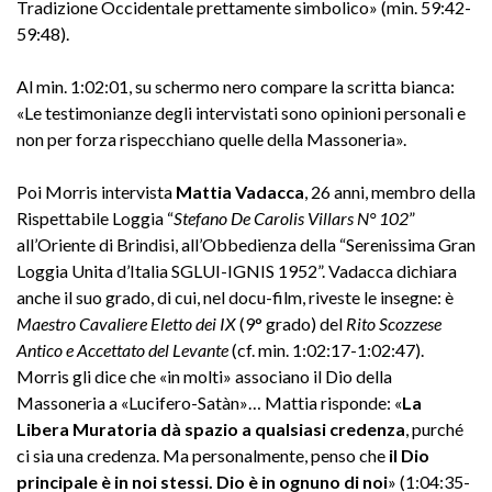
Tradizione Occidentale prettamente simbolico» (min. 59:42-
59:48).
Al min. 1:02:01, su schermo nero compare la scritta bianca:
«Le testimonianze degli intervistati sono opinioni personali e
non per forza rispecchiano quelle della Massoneria».
Poi Morris intervista
Mattia Vadacca
, 26 anni, membro della
Rispettabile Loggia “
Stefano De Carolis Villars N° 102
”
all’Oriente di Brindisi, all’Obbedienza della “Serenissima Gran
Loggia Unita d’Italia SGLUI-IGNIS 1952”. Vadacca dichiara
anche il suo grado, di cui, nel docu-film, riveste le insegne: è
Maestro
Cavaliere Eletto dei IX
(9° grado) del
Rito Scozzese
Antico e Accettato del Levante
(cf. min. 1:02:17-1:02:47).
Morris gli dice che «in molti» associano il Dio della
Massoneria a «Lucifero-Satàn»… Mattia risponde: «
La
Libera Muratoria dà spazio a qualsiasi credenza
, purché
ci sia una credenza. Ma personalmente, penso che
il Dio
principale è in noi stessi. Dio è in ognuno di noi
» (1:04:35-