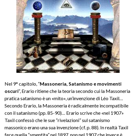
Nel 9° capitolo, “
Massoneria, Satanismo e movimenti
oscuri
“, Erario ritiene che la teoria secondo cui la Massoneria
pratica satanismo è un «mito», un’invenzione di Léo Taxil…
Secondo Erario, la Massoneria è radicalmente incompatibile
con il satanismo (pp. 85-90)… Erario scrive che «nel 1907»
Taxil confessò che le sue “rivelazioni” sul satanismo
massonico erano una sua invenzione (cf. p. 88). In realtà Taxil
fece quella “smentita” nel 1897, non nel 1907 che invece è