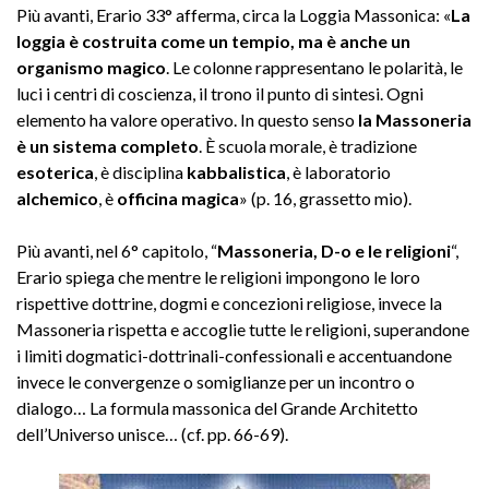
Più avanti, Erario 33° afferma, circa la Loggia Massonica: «
La
loggia
è costruita come un tempio, ma è anche
un
organismo magico
. Le colonne rappresentano le polarità, le
luci i centri di coscienza, il trono il punto di sintesi. Ogni
elemento ha valore operativo. In questo senso
la Massoneria
è un sistema completo
. È scuola morale, è tradizione
esoterica
, è disciplina
kabbalistica
, è laboratorio
alchemico
, è
officina magica
» (p. 16, grassetto mio).
Più avanti, nel 6° capitolo, “
Massoneria, D-o e le religioni
“,
Erario spiega che mentre le religioni impongono le loro
rispettive dottrine, dogmi e concezioni religiose, invece la
Massoneria rispetta e accoglie tutte le religioni, superandone
i limiti dogmatici-dottrinali-confessionali e accentuandone
invece le convergenze o somiglianze per un incontro o
dialogo… La formula massonica del Grande Architetto
dell’Universo unisce… (cf. pp. 66-69).