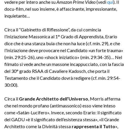
vedere per intero anche su
Amazon
Prime Video
(vedi
qui
). Il
docu-film, nel suo insieme, è affascinante, impressionante,
inquietante…
Circa il “Gabinetto di Riflessione”, da cui comincia
l’Iniziazione Massonica al 1° Grado di Apprendista, Erario
dice che è una stanza buia che non ha luce (cf. min. 29), e che
l’Iniziazione deve provocare nel Candidato «un forte trauma»
(min. 29:25-26), uno «shock iniziatico» (min. 29:34-35)… Nel
filmato si vede anche un massone incappucciato, con la fascia
del 30° grado RSAA di Cavaliere Kadosch, che porta il
Testamento che il Candidato dovrà redigere (cf. min. 29:54-
30:00).
Circa il
Grande Architetto dell’Universo
, Morris afferma
che nel mondo profano (antimassonico) esso viene inteso
come «Satàn-Lucifero». Invece, secondo Erario: il significato
del GADU «è il significato dell’esistenza stessa», «il Grande
Architetto come la Divinità stessa
rappresenta il Tutto
»,