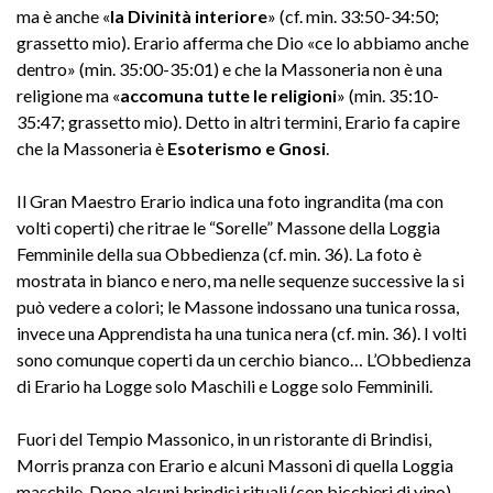
ma è anche «
la Divinità interiore
» (cf. min. 33:50-34:50;
grassetto mio). Erario afferma che Dio «ce lo abbiamo anche
dentro» (min. 35:00-35:01) e che la Massoneria non è una
religione ma «
accomuna tutte le religioni
» (min. 35:10-
35:47; grassetto mio). Detto in altri termini, Erario fa capire
che la Massoneria è
Esoterismo e Gnosi
.
Il Gran Maestro Erario indica una foto ingrandita (ma con
volti coperti) che ritrae le “Sorelle” Massone della Loggia
Femminile della sua Obbedienza (cf. min. 36). La foto è
mostrata in bianco e nero, ma nelle sequenze successive la si
può vedere a colori; le Massone indossano una tunica rossa,
invece una Apprendista ha una tunica nera (cf. min. 36). I volti
sono comunque coperti da un cerchio bianco… L’Obbedienza
di Erario ha Logge solo Maschili e Logge solo Femminili.
Fuori del Tempio Massonico, in un ristorante di Brindisi,
Morris pranza con Erario e alcuni Massoni di quella Loggia
maschile. Dopo alcuni brindisi rituali (con bicchieri di vino)