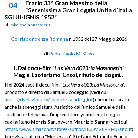
Erario 33°, Gran Maestro della
04
“Serenissima Gran Loggia Unita d’Italia
SGLUI-IGNIS 1952”
Di
Redazione
in
Massoneria
Corrispondenza Romana
n.1952 del 27 Maggio 2026
di
Padre Paolo M. Siano
1. Dal docu-film “
Lux Vera 6023: la Massoneria
“:
Magia, Esoterismo-Gnosi, rifiuto dei dogmi…
Nel
2024
esce il docu-film “
Lux Vera 6023: La Massoneria
“,
prodotto e diretto da Samuel Scodeggio (vedi qui:
https://rivelazione.tv/samuele-scodeggio/
) che ne ha curato
anche la sceneggiatura. Assistito dall’amico Samuel e dalla
sua troupe televisiva, l’imprenditore youtuber e blogger
cagliaritano
Morris San
, ovvero
Maurizio Sanna
(vedi qui:
https://www.amazon.it/stores/author/B0DVVFPRMJ/about
)
intervista, sul tema “
Massoneria
“,
Stefano Edoardo Erario
,