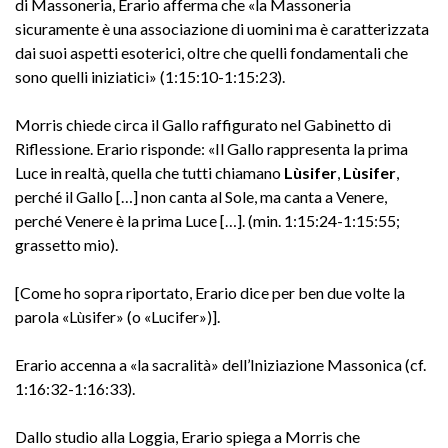
di Massoneria, Erario afferma che «la Massoneria
sicuramente è una associazione di uomini ma è caratterizzata
dai suoi aspetti esoterici, oltre che quelli fondamentali che
sono quelli iniziatici» (1:15:10-1:15:23).
Morris chiede circa il Gallo raffigurato nel Gabinetto di
Riflessione. Erario risponde: «Il Gallo rappresenta la prima
Luce in realtà, quella che tutti chiamano
Lùsifer
,
Lùsifer
,
perché il Gallo […] non canta al Sole, ma canta a Venere,
perché Venere è la prima Luce […]. (min. 1:15:24-1:15:55;
grassetto mio).
[Come ho sopra riportato, Erario dice per ben due volte la
parola «Lùsifer» (o «Lucifer»)].
Erario accenna a «la sacralità» dell’Iniziazione Massonica (cf.
1:16:32-1:16:33).
Dallo studio alla Loggia, Erario spiega a Morris che