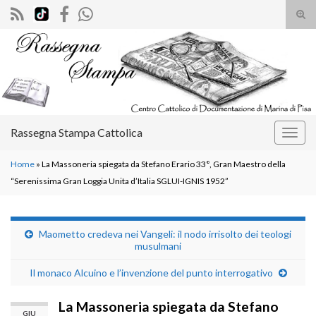
Atti
il
Search for:
mod
di
rice
Rassegna Stampa Cattolica
Attiv
la
Home
»
La Massoneria spiegata da Stefano Erario 33°, Gran Maestro della
navig
“Serenissima Gran Loggia Unita d’Italia SGLUI-IGNIS 1952”
Maometto credeva nei Vangeli: il nodo irrisolto dei teologi
musulmani
Il monaco Alcuino e l’invenzione del punto interrogativo
La Massoneria spiegata da Stefano
GIU