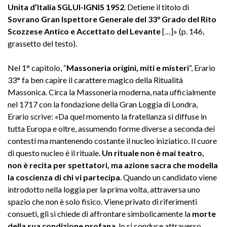
Unita d’Italia SGLUI-IGNIS 1952
. Detiene il titolo di
Sovrano Gran Ispettore Generale del 33° Grado del Rito
Scozzese Antico e Accettato del Levante
[…]» (p. 146,
grassetto del testo).
Nel 1° capitolo, “
Massoneria origini, miti e misteri
“, Erario
33° fa ben capire il carattere magico della Ritualità
Massonica. Circa la Massoneria moderna, nata ufficialmente
nel 1717 con la fondazione della Gran Loggia di Londra,
Erario scrive: «Da quel momento la fratellanza si diffuse in
tutta Europa e oltre, assumendo forme diverse a seconda dei
contesti ma mantenendo costante il nucleo iniziatico. Il cuore
di questo nucleo è il rituale.
Un rituale non è mai teatro,
non è recita per spettatori, ma azione sacra che modella
la coscienza di chi vi partecipa
. Quando un candidato viene
introdotto nella loggia per la prima volta, attraversa uno
spazio che non è solo fisico. Viene privato di riferimenti
consueti, gli si chiede di affrontare simbolicamente la
morte
della sua condizione profana
, lo si conduce attraverso