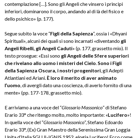
contemplazione […]. Sono gli Angeli che vinsero i principi
inferiori, dominarono il corpo, andando al di là del fisico e
dello psichico» (p. 177).
Segue subito la voce “
Figli della Sapienza
“, ossia i «Dhyani
Spirituali», alcuni dei quali si sono incarnati «diventando
gli
Angeli Ribelli, gli Angeli Caduti
» (p. 177, grassetto mio). Il
testo prosegue: «Essi sono
gli Angeli delle Sfere superiori
che rivelano allo uomo i misteri del Cielo
.
Sono i Figli
della Sapienza Oscura, i nostri progenitori
, gli Adepti
Atlantiani ed Ariani.
È loro il merito di aver animato
l’uomo
, di avergli dato una coscienza, di averlo fornito di una
mente» (pp. 177-178, grassetto mio).
E arriviamo a una voce del “
Glossario Massonico
” di Stefano
Erario 33° che ritengo molto, molto importante: «
Lucifero
»!
In quella voce del “
Glossario Massonico
“, Stefano Edoardo
Erario 33°, (Ex) Gran Maestro della Serenissima Gran Loggia
Unita d’Italia SGLUI-IGNIS 1952, elogia Lucifero! Ecco come