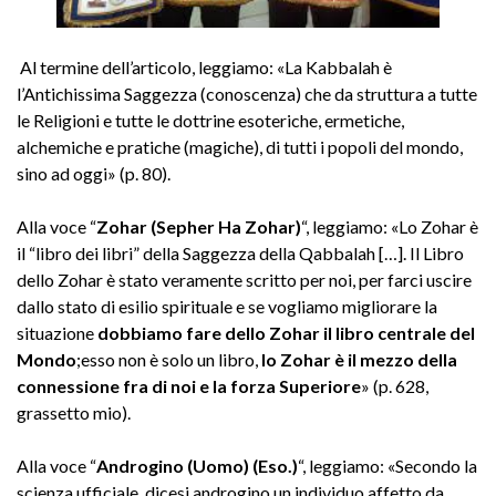
Al termine dell’articolo, leggiamo: «La Kabbalah è
l’Antichissima Saggezza (conoscenza) che da struttura a tutte
le Religioni e tutte le dottrine esoteriche, ermetiche,
alchemiche e pratiche (magiche), di tutti i popoli del mondo,
sino ad oggi» (p. 80).
Alla voce “
Zohar (Sepher Ha Zohar)
“, leggiamo: «Lo Zohar è
il “libro dei libri” della Saggezza della Qabbalah […]. Il Libro
dello Zohar è stato veramente scritto per noi, per farci uscire
dallo stato di esilio spirituale e se vogliamo migliorare la
situazione
dobbiamo fare dello Zohar il libro centrale del
Mondo
;esso non è solo un libro,
lo Zohar è il mezzo della
connessione fra di noi e la forza Superiore
» (p. 628,
grassetto mio).
Alla voce “
Androgino (Uomo) (Eso.)
“, leggiamo: «Secondo la
scienza ufficiale, dicesi androgino un individuo affetto da