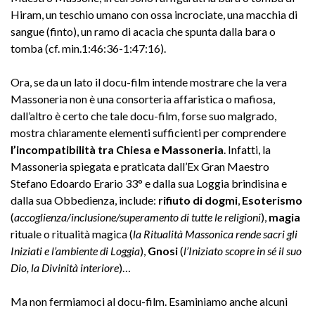
Hiram, un teschio umano con ossa incrociate, una macchia di
sangue (finto), un ramo di acacia che spunta dalla bara o
tomba (cf. min.1:46:36-1:47:16).
Ora, se da un lato il docu-film intende mostrare che la vera
Massoneria non è una consorteria affaristica o mafiosa,
dall’altro è certo che tale docu-film, forse suo malgrado,
mostra chiaramente elementi sufficienti per comprendere
l’incompatibilità tra Chiesa e Massoneria
. Infatti, la
Massoneria spiegata e praticata dall’Ex Gran Maestro
Stefano Edoardo Erario 33° e dalla sua Loggia brindisina e
dalla sua Obbedienza, include:
rifiuto di dogmi
,
Esoterismo
(
accoglienza/inclusione/superamento di tutte le religioni
),
magia
rituale o ritualità magica (
la Ritualità Massonica rende sacri gli
Iniziati e l’ambiente di Loggia
),
Gnosi
(
l’Iniziato scopre in sé il suo
Dio, la Divinità interiore
)…
Ma non fermiamoci al docu-film. Esaminiamo anche alcuni