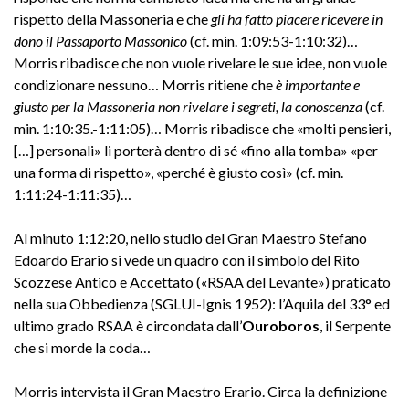
rispetto della Massoneria e che
gli ha fatto piacere ricevere in
dono il Passaporto Massonico
(cf. min. 1:09:53-1:10:32)…
Morris ribadisce che non vuole rivelare le sue idee, non vuole
condizionare nessuno… Morris ritiene che
è importante e
giusto per la Massoneria non rivelare i segreti, la conoscenza
(cf.
min. 1:10:35.-1:11:05)… Morris ribadisce che «molti pensieri,
[…] personali» li porterà dentro di sé «fino alla tomba» «per
una forma di rispetto», «perché è giusto così» (cf. min.
1:11:24-1:11:35)…
Al minuto 1:12:20, nello studio del Gran Maestro Stefano
Edoardo Erario si vede un quadro con il simbolo del Rito
Scozzese Antico e Accettato («RSAA del Levante») praticato
nella sua Obbedienza (SGLUI-Ignis 1952): l’Aquila del 33° ed
ultimo grado RSAA è circondata dall’
Ouroboros
, il Serpente
che si morde la coda…
Morris intervista il Gran Maestro Erario. Circa la definizione