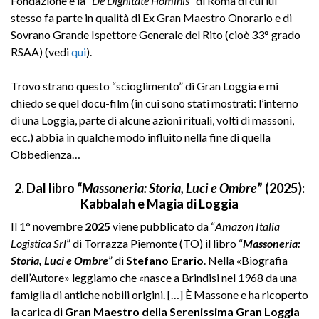
Fondazione è la “
De Dignitate Hominis
” di Roma di cui lui
stesso fa parte in qualità di Ex Gran Maestro Onorario e di
Sovrano Grande Ispettore Generale del Rito (cioè 33° grado
RSAA) (vedi
qui
).
Trovo strano questo “scioglimento” di Gran Loggia e mi
chiedo se quel docu-film (in cui sono stati mostrati: l’interno
di una Loggia, parte di alcune azioni rituali, volti di massoni,
ecc.) abbia in qualche modo influito nella fine di quella
Obbedienza…
2. Dal libro “
Massoneria: Storia, Luci e Ombre
” (2025):
Kabbalah e Magia di Loggia
Il 1° novembre
2025
viene pubblicato da “
Amazon Italia
Logistica Srl
” di Torrazza Piemonte (TO) il libro “
Massoneria:
Storia, Luci e Ombre
” di
Stefano Erario
. Nella «Biografia
dell’Autore» leggiamo che «nasce a Brindisi nel 1968 da una
famiglia di antiche nobili origini. […] È Massone e ha ricoperto
la carica di
Gran Maestro della Serenissima Gran Loggia