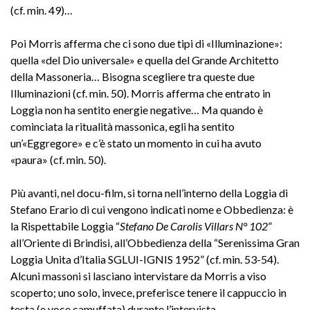
(cf. min. 49)…
Poi Morris afferma che ci sono due tipi di «Illuminazione»:
quella «del Dio universale» e quella del Grande Architetto
della Massoneria… Bisogna scegliere tra queste due
Illuminazioni (cf. min. 50). Morris afferma che entrato in
Loggia non ha sentito energie negative… Ma quando è
cominciata la ritualità massonica, egli ha sentito
un’«Eggregore» e c’è stato un momento in cui ha avuto
«paura» (cf. min. 50).
Più avanti, nel docu-film, si torna nell’interno della Loggia di
Stefano Erario di cui vengono indicati nome e Obbedienza: è
la Rispettabile Loggia “
Stefano De Carolis Villars N° 102
”
all’Oriente di Brindisi, all’Obbedienza della “Serenissima Gran
Loggia Unita d’Italia SGLUI-IGNIS 1952” (cf. min. 53-54).
Alcuni massoni si lasciano intervistare da Morris a viso
scoperto; uno solo, invece, preferisce tenere il cappuccio in
testa (e voce camuffata) durante l’intervista.