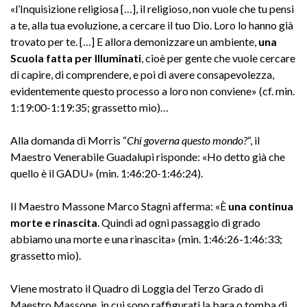
«l’Inquisizione religiosa […], il religioso, non vuole che tu pensi
a te, alla tua evoluzione, a cercare il tuo Dio. Loro lo hanno già
trovato per te. […] E allora demonizzare un ambiente,
una
Scuola fatta per Illuminati
, cioè per gente che vuole cercare
di capire, di comprendere, e poi di avere consapevolezza,
evidentemente questo processo a loro non conviene» (cf. min.
1:19:00-1:19:35; grassetto mio)…
Alla domanda di Morris “
Chi governa questo mondo?
“, il
Maestro Venerabile Guadalupi risponde: «Ho detto già che
quello è il GADU» (min. 1:46:20-1:46:24).
Il Maestro Massone Marco Stagni afferma: «È
una continua
morte e rinascita
. Quindi ad ogni passaggio di grado
abbiamo una morte e una rinascita» (min. 1:46:26-1:46:33;
grassetto mio).
Viene mostrato il Quadro di Loggia del Terzo Grado di
Maestro Massone, in cui sono raffigurati la bara o tomba di