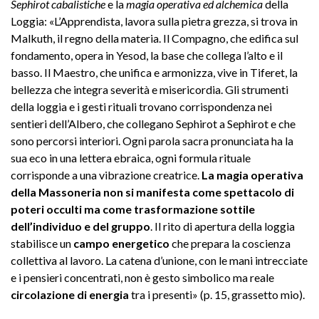
Sephirot cabalistiche
e la
magia operativa ed alchemica
della
Loggia: «L’Apprendista, lavora sulla pietra grezza, si trova in
Malkuth, il regno della materia. Il Compagno, che edifica sul
fondamento, opera in Yesod, la base che collega l’alto e il
basso. Il Maestro, che unifica e armonizza, vive in Tiferet, la
bellezza che integra severità e misericordia. Gli strumenti
della loggia e i gesti rituali trovano corrispondenza nei
sentieri dell’Albero, che collegano Sephirot a Sephirot e che
sono percorsi interiori. Ogni parola sacra pronunciata ha la
sua eco in una lettera ebraica, ogni formula rituale
corrisponde a una vibrazione creatrice.
La magia operativa
della Massoneria non si manifesta come spettacolo di
poteri occulti ma come trasformazione sottile
dell’individuo e del gruppo
. Il rito di apertura della loggia
stabilisce un
campo energetico
che prepara la coscienza
collettiva al lavoro. La catena d’unione, con le mani intrecciate
e i pensieri concentrati, non è gesto simbolico ma reale
circolazione di energia
tra i presenti» (p. 15, grassetto mio).