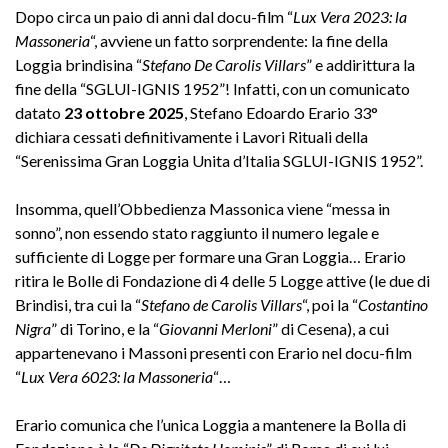
Dopo circa un paio di anni dal docu-film “
Lux Vera 2023: la
Massoneria
“, avviene un fatto sorprendente: la fine della
Loggia brindisina “
Stefano De Carolis Villars
” e addirittura la
fine della “SGLUI-IGNIS 1952”! Infatti, con un comunicato
datato
23 ottobre 2025
, Stefano Edoardo Erario 33°
dichiara cessati definitivamente i Lavori Rituali della
“Serenissima Gran Loggia Unita d’Italia SGLUI-IGNIS 1952”.
Insomma, quell’Obbedienza Massonica viene “messa in
sonno”, non essendo stato raggiunto il numero legale e
sufficiente di Logge per formare una Gran Loggia… Erario
ritira le Bolle di Fondazione di 4 delle 5 Logge attive (le due di
Brindisi, tra cui la “
Stefano de Carolis Villars
“, poi la “
Costantino
Nigra
” di Torino, e la “
Giovanni Merloni
” di Cesena), a cui
appartenevano i Massoni presenti con Erario nel docu-film
“
Lux Vera 6023: la Massoneria
“…
Erario comunica che l’unica Loggia a mantenere la Bolla di