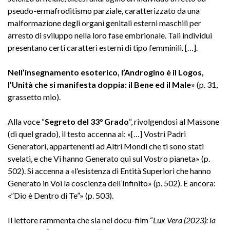
pseudo-ermafroditismo parziale, caratterizzato da una
malformazione degli organi genitali esterni maschili per
arresto di sviluppo nella loro fase embrionale. Tali individui
presentano certi caratteri esterni di tipo femminili. […].
Nell’insegnamento esoterico, l’Androgino è il Logos,
l’Unità che si manifesta doppia: il Bene ed il Male
» (p. 31,
grassetto mio).
Alla voce “
Segreto del 33° Grado
“, rivolgendosi al Massone
(di quel grado), il testo accenna ai: «[…] Vostri Padri
Generatori, appartenenti ad Altri Mondi che ti sono stati
svelati, e che Vi hanno Generato qui sul Vostro pianeta» (p.
502). Si accenna a «l’esistenza di Entità Superiori che hanno
Generato in Voi la coscienza dell’Infinito» (p. 502). E ancora:
«”Dio è Dentro di Te”» (p. 503).
Il lettore rammenta che sia nel docu-film “
Lux Vera (2023): la