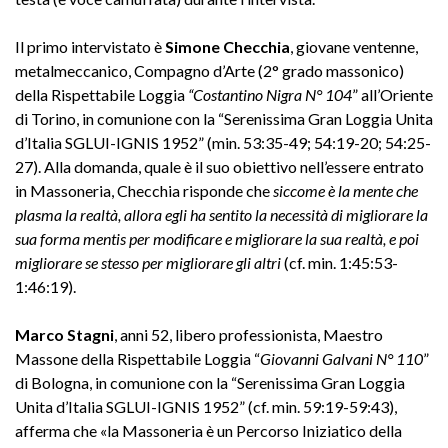
Il primo intervistato è
Simone Checchia
, giovane ventenne,
metalmeccanico, Compagno d’Arte (2° grado massonico)
della Rispettabile Loggia
“Costantino Nigra N° 104
” all’Oriente
di Torino, in comunione con la “Serenissima Gran Loggia Unita
d’Italia SGLUI-IGNIS 1952” (min. 53:35-49; 54:19-20; 54:25-
27). Alla domanda, quale è il suo obiettivo nell’essere entrato
in Massoneria, Checchia risponde che
siccome è la mente che
plasma la realtà, allora egli ha sentito la necessità di migliorare la
sua forma mentis per modificare e migliorare la sua realtà, e poi
migliorare se stesso per migliorare gli altri
(cf. min. 1:45:53-
1:46:19).
Marco Stagni
, anni 52, libero professionista, Maestro
Massone della Rispettabile Loggia “
Giovanni Galvani
N° 110
”
di Bologna, in comunione con la “Serenissima Gran Loggia
Unita d’Italia SGLUI-IGNIS 1952” (cf. min. 59:19-59:43),
afferma che «la Massoneria è un Percorso Iniziatico della