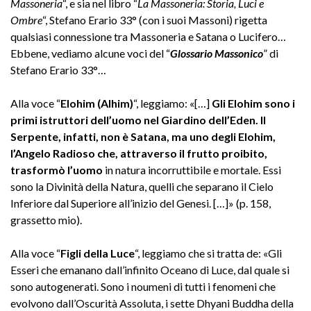
Massoneria
“, e sia nel libro “
La Massoneria: Storia, Luci e
Ombre
“, Stefano Erario 33° (con i suoi Massoni) rigetta
qualsiasi connessione tra Massoneria e Satana o Lucifero…
Ebbene, vediamo alcune voci del “
Glossario Massonico
” di
Stefano Erario 33°…
Alla voce “
Elohim (Alhim)
“, leggiamo: «[…]
Gli Elohim sono i
primi istruttori dell’uomo nel Giardino dell’Eden. Il
Serpente, infatti, non è Satana, ma uno degli Elohim,
l’Angelo Radioso che, attraverso il frutto proibito,
trasformò l’uomo
in natura incorruttibile e mortale. Essi
sono la Divinità della Natura, quelli che separano il Cielo
Inferiore dal Superiore all’inizio del Genesi. […]» (p. 158,
grassetto mio).
Alla voce “
Figli della Luce
“, leggiamo che si tratta de: «Gli
Esseri che emanano dall’infinito Oceano di Luce, dal quale si
sono autogenerati. Sono i noumeni di tutti i fenomeni che
evolvono dall’Oscurità Assoluta, i sette Dhyani Buddha della