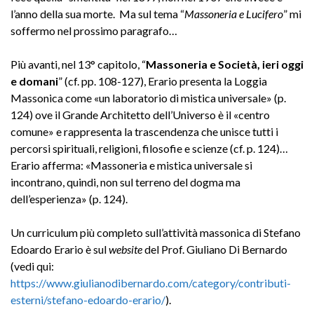
l’anno della sua morte. Ma sul tema “
Massoneria e Lucifero
” mi
soffermo nel prossimo paragrafo…
Più avanti, nel 13° capitolo, “
Massoneria e Società, ieri oggi
e domani
” (cf. pp. 108-127), Erario presenta la Loggia
Massonica come «un laboratorio di mistica universale» (p.
124) ove il Grande Architetto dell’Universo è il «centro
comune» e rappresenta la trascendenza che unisce tutti i
percorsi spirituali, religioni, filosofie e scienze (cf. p. 124)…
Erario afferma: «Massoneria e mistica universale si
incontrano, quindi, non sul terreno del dogma ma
dell’esperienza» (p. 124).
Un curriculum più completo sull’attività massonica di Stefano
Edoardo Erario è sul
website
del Prof. Giuliano Di Bernardo
(vedi qui:
https://www.giulianodibernardo.com/category/contributi-
esterni/stefano-edoardo-erario/
).