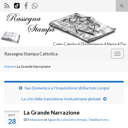
Atti
il
Search for:
mod
di
rice
Rassegna Stampa Cattolica
Attiv
la
Home
»
La Grande Narrazione
navig
San Domenico e l’Inquisizione (di Bartolo Longo)
La crisi della transizione rivoluzionaria globale
La Grande Narrazione
OTT
28
Di
Redazione
in
Sguardo sul nostro tempo
,
Totalitarismo