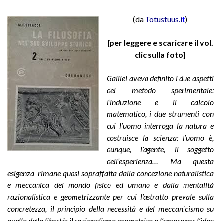
(da
Totustuus.i
t
)
[per leggere e scaricare il vol.
clic sulla foto]
Galilei aveva definito i due aspetti
del metodo sperimentale:
l’induzione e il calcolo
matematico, i due strumenti con
cui l’uomo interroga la natura e
costruisce la scienza: l’uomo è,
dunque, l’agente, il soggetto
dell’esperienza… Ma questa
esigenza rimane quasi sopraffatta dalla concezione naturalistica
e meccanica del mondo fisico ed umano e dalla mentalità
razionalistica e geometrizzante per cui l’astratto prevale sulla
concretezza, il principio della necessità e del meccanicismo su
quello della libertà; il razionalismo geometrico e l’amore per l’idea