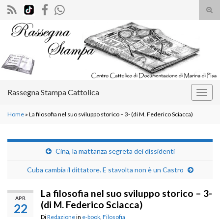
Atti
il
Search for:
mod
di
rice
Rassegna Stampa Cattolica
Attiv
la
Home
»
La filosofia nel suo sviluppo storico – 3- (di M. Federico Sciacca)
navig
Cina, la mattanza segreta dei dissidenti
Cuba cambia il dittatore. E stavolta non è un Castro
La filosofia nel suo sviluppo storico – 3-
APR
(di M. Federico Sciacca)
22
Di
Redazione
in
e-book
,
Filosofia