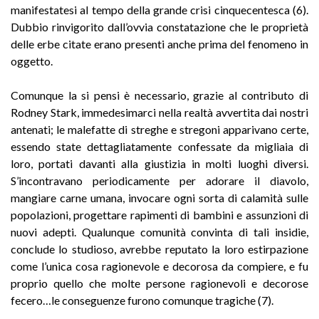
manifestatesi al tempo della grande crisi cinquecentesca (6).
Dubbio rinvigorito dall’ovvia constatazione che le proprietà
delle erbe citate erano presenti anche prima del fenomeno in
oggetto.
Comunque la si pensi è necessario, grazie al contributo di
Rodney Stark, immedesimarci nella realtà avvertita dai nostri
antenati; le malefatte di streghe e stregoni apparivano certe,
essendo state dettagliatamente confessate da migliaia di
loro, portati davanti alla giustizia in molti luoghi diversi.
S’incontravano periodicamente per adorare il diavolo,
mangiare carne umana, invocare ogni sorta di calamità sulle
popolazioni, progettare rapimenti di bambini e assunzioni di
nuovi adepti. Qualunque comunità convinta di tali insidie,
conclude lo studioso, avrebbe reputato la loro estirpazione
come l’unica cosa ragionevole e decorosa da compiere, e fu
proprio quello che molte persone ragionevoli e decorose
fecero…le conseguenze furono comunque tragiche (7).