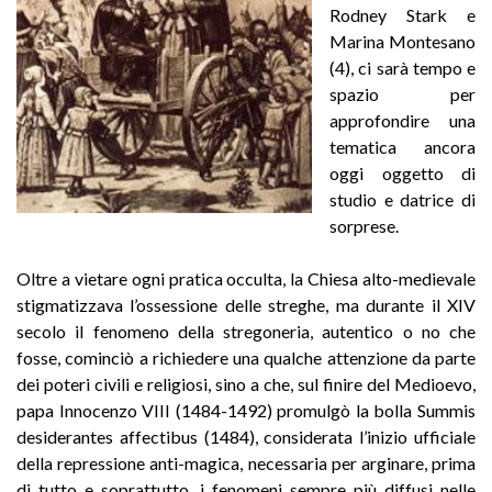
Rodney Stark e
Marina Montesano
(4), ci sarà tempo e
spazio per
approfondire una
tematica ancora
oggi oggetto di
studio e datrice di
sorprese.
Oltre a vietare ogni pratica occulta, la Chiesa alto-medievale
stigmatizzava l’ossessione delle streghe, ma durante il XIV
secolo il fenomeno della stregoneria, autentico o no che
fosse, cominciò a richiedere una qualche attenzione da parte
dei poteri civili e religiosi, sino a che, sul finire del Medioevo,
papa Innocenzo VIII (1484-1492) promulgò la bolla Summis
desiderantes affectibus (1484), considerata l’inizio ufficiale
della repressione anti-magica, necessaria per arginare, prima
di tutto e soprattutto, i fenomeni sempre più diffusi nelle