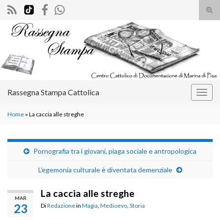
Atti
il
Search for:
mod
di
rice
Rassegna Stampa Cattolica
Attiv
la
Home
»
La caccia alle streghe
navig
Pornografia tra i giovani, piaga sociale e antropologica
L’egemonia culturale è diventata demenziale
La caccia alle streghe
MAR
23
Di
Redazione
in
Magia
,
Medioevo
,
Storia