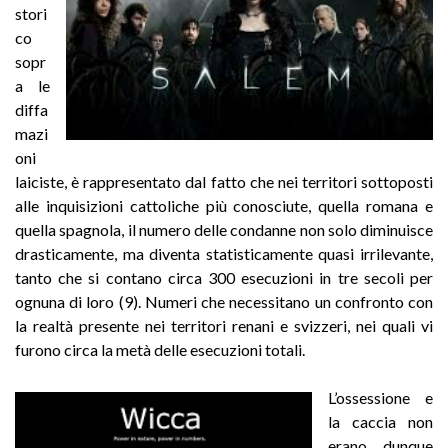
stori
co
sopr
a le
diffa
mazi
oni
laiciste, è rappresentato dal fatto che nei territori sottoposti
alle inquisizioni cattoliche più conosciute, quella romana e
quella spagnola, il numero delle condanne non solo diminuisce
drasticamente, ma diventa statisticamente quasi irrilevante,
tanto che si contano circa 300 esecuzioni in tre secoli per
ognuna di loro (9). Numeri che necessitano un confronto con
la realtà presente nei territori renani e svizzeri, nei quali vi
furono circa la metà delle esecuzioni totali.
L’ossessione e
la caccia non
erano dunque