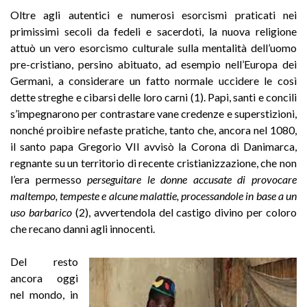
Oltre agli autentici e numerosi esorcismi praticati nei
primissimi secoli da fedeli e sacerdoti, la nuova religione
attuò un vero esorcismo culturale sulla mentalità dell’uomo
pre-cristiano, persino abituato, ad esempio nell’Europa dei
Germani, a considerare un fatto normale uccidere le così
dette streghe e cibarsi delle loro carni (1). Papi, santi e concili
s’impegnarono per contrastare vane credenze e superstizioni,
nonché proibire nefaste pratiche, tanto che, ancora nel 1080,
il santo papa Gregorio VII avvisò la Corona di Danimarca,
regnante su un territorio di recente cristianizzazione, che non
l’era permesso
perseguitare le donne accusate di provocare
maltempo, tempeste e alcune malattie, processandole in base a un
uso barbarico
(2), avvertendola del castigo divino per coloro
che recano danni agli innocenti.
Del resto
ancora oggi
nel mondo, in