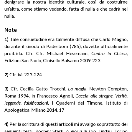
denigrare la nostra identità culturale, così da costruirne
un’altra, come stiamo vedendo, fatta di nulla e che cadrà nel
nulla.
Note
1)
Tale consuetudine era talmente diffusa che Carlo Magno,
durante il sinodo di Paderborn (785), dovette ufficialmente
proibirla. Cfr. Cfr. Michael Hesemann,
Contro la Chiesa
,
Edizioni San Paolo, Cinisello Balsamo 2009, 223
2)
Cfr. ivi, 223-224
3)
Cfr. Cecilia Gatto Trocchi,
La magia
, Newton Compton,
Roma 1994, in Francesco Agnoli,
Caccia alle streghe. Verità,
leggende, falsificazioni,
I Quaderni del Timone, Istituto di
Apologetica, Milano 2014, 17
4)
Per la scrittura di questi articoli mi avvalgo soprattutto dei
seguenti testi: Rodney Stark,
A gloria di Dio,
Lindau, Torino