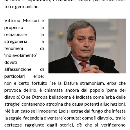
terre germaniche.
Vittorio Messori è
propenso a
relazionare la
stregoneria a
fenomeni di
‘indiavolamento’
dovuti
all’assunzione di
particolari erbe:
non è certo fortuito “se la Datura stramonium, erba che
provoca delirio, è chiamata ancora dal popolo ‘pane del
diavolo’. O se l’Atropa belladonna è indicata come ‘erba delle
streghe’, contenendo atropina che causa potenti allucinazioni.
Né è un caso se il moderno Lsd si estrae dal fungo che infesta
la segale, facendola diventare ‘cornuta’: come il diavolo…tra le
certezze raggiunte dagli storici, c’è che si verificarono