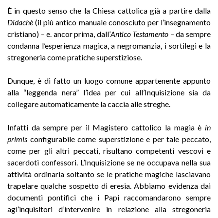
È in questo senso che la Chiesa cattolica già a partire dalla
Didachè
(il più antico manuale conosciuto per l’insegnamento
cristiano) – e. ancor prima, dall’
Antico
Testamento
– da sempre
condanna l’esperienza magica, a negromanzia, i sortilegi e la
stregoneria come pratiche superstiziose.
Dunque, è di fatto un luogo comune appartenente appunto
alla “leggenda nera” l’idea per cui all’Inquisizione sia da
collegare automaticamente la caccia alle streghe.
Infatti da sempre per il Magistero cattolico la magia è
in
primis
configurabile come superstizione e per tale peccato,
come per gli altri peccati, risultano competenti vescovi e
sacerdoti confessori. L’Inquisizione se ne occupava nella sua
attività ordinaria soltanto se le pratiche magiche lasciavano
trapelare qualche sospetto di eresia. Abbiamo evidenza dai
documenti pontifici che i Papi raccomandarono sempre
agl’inquisitori d’intervenire in relazione alla stregoneria