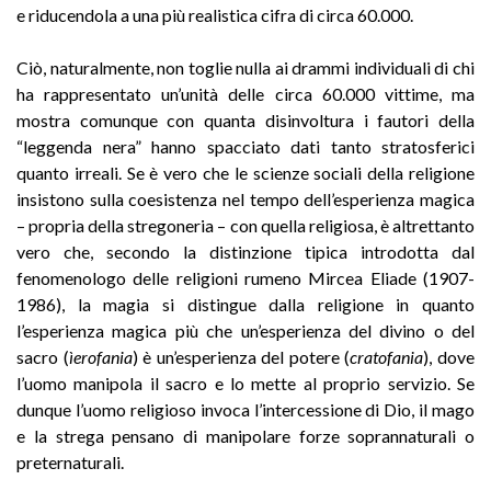
e riducendola a una più realistica cifra di circa 60.000.
Ciò, naturalmente, non toglie nulla ai drammi individuali di chi
ha rappresentato un’unità delle circa 60.000 vittime, ma
mostra comunque con quanta disinvoltura i fautori della
“leggenda nera” hanno spacciato dati tanto stratosferici
quanto irreali. Se è vero che le scienze sociali della religione
insistono sulla coesistenza nel tempo dell’esperienza magica
– propria della stregoneria – con quella religiosa, è altrettanto
vero che, secondo la distinzione tipica introdotta dal
fenomenologo delle religioni rumeno Mircea Eliade (1907-
1986), la magia si distingue dalla religione in quanto
l’esperienza magica più che un’esperienza del divino o del
sacro (
ìerofania
) è un’esperienza del potere (
cratofania
), dove
l’uomo manipola il sacro e lo mette al proprio servizio. Se
dunque l’uomo religioso invoca l’intercessione di Dio, il mago
e la strega pensano di manipolare forze soprannaturali o
preternaturali.