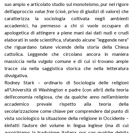
suo ampio e articolato studio sul monoteismo, pur nel rigore
dell’approccio
value free
(cioè, privo di giudizi di valore) che
caratterizza la sociologia coltivata negli ambienti
accademici, ha permesso a chi si vuole occupare di
apologetica di attingere a piene mani dai dati nudi e crudi
elaborati in sede scientifica, sfatando alcune “leggende nere”
che riguardano talune vicende della storia della Chiesa
cattolica. Leggende che circolano ancora in maniera
massiccia nella
vulgata
comune e di cui si trovano ampie
tracce sia nella saggistica storica che nella letteratura
divulgativa.
Rodney Stark – ordinario di Sociologia delle religioni
all’Università di Washington e padre (con altri) della teoria
dell’economia religiosa, che da qualche anno nell’ambiente
accademico prevale rispetto alla teoria della
secolarizzazione come chiave per comprendere dal punto di
vista sociologico la situazione della religione in Occidente –
èinfatti l’autore del volume in lingua inglese (ma di cui
auspichiamo la traduzione italiana, pur con qualche debita