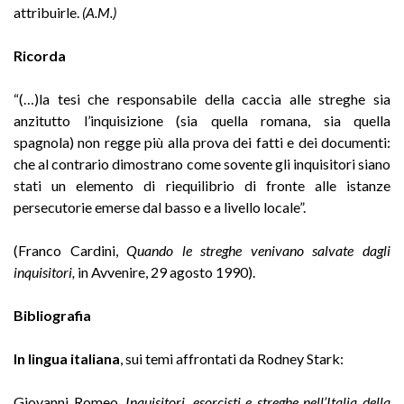
attribuirle.
(A.M.)
Ricorda
“(…)la tesi che responsabile della caccia alle streghe sia
anzitutto l’inquisizione (sia quella romana, sia quella
spagnola) non regge più alla prova dei fatti e dei documenti:
che al contrario dimostrano come sovente gli inquisitori siano
stati un elemento di riequilibrio di fronte alle istanze
persecutorie emerse dal basso e a livello locale”.
(Franco Cardini,
Quando le streghe venivano salvate dagli
inquisitori,
in Avvenire, 29 agosto 1990).
Bibliografia
In lingua italiana
, sui temi affrontati da Rodney Stark:
Giovanni Romeo,
Inquisitori, esorcisti e streghe nell’Italia della