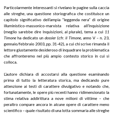
Particolarmente interessanti si rivelano le pagine sulla caccia
alle streghe, una questione storiografica che costituisce un
capitolo significativo dell’ampia “leggenda nera” di origine
illuministico-massonico-marxista relativa all’Inquisizione
(meglio sarebbe dire Inquisizioni, al plurale), tema a cui
11
Timone
ha dedicato un
dossier
(cfr.
il Timone,
anno V – n. 23,
gennaio/febbraio 2003, pp. 31-42), a cui chi scrive rimanda il
lettore giustamente desideroso di inquadrare la problematica
che affronteremo nel più ampio contesto storico in cui si
colloca.
L’autore dichiara di accostarsi alla questione esaminando
prima di tutto la letteratura storica, ma dedicando pure
attenzione ai testi di carattere divulgativo e notando che,
fortunatamente, le opere più recenti hanno ridimensionato la
stima relativa addirittura a nove milioni di vittime – che
peraltro compare ancora in alcune opere di carattere meno
scientifico – quale risultato di una lotta sommaria alle streghe