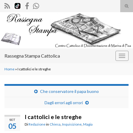
Atti
il
Search for:
mod
di
rice
Rassegna Stampa Cattolica
Attiv
la
Home
»
I cattolici e le streghe
navig
Che conservatore il papa buono
Dagli errori agli orrori
I cattolici e le streghe
SET
05
Di
Redazione
in
Chiesa
,
Inquisizione
,
Magia