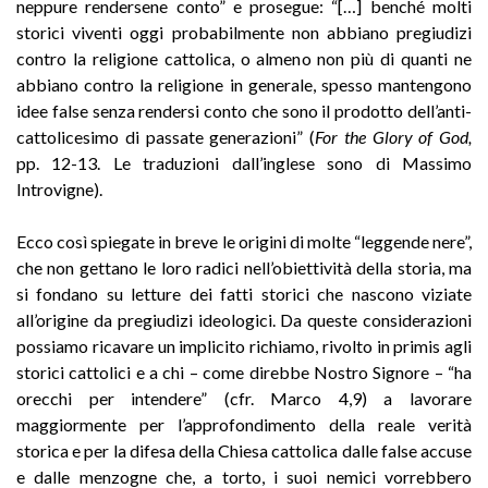
neppure rendersene conto” e prosegue: “[…] benché molti
storici viventi oggi probabilmente non abbiano pregiudizi
contro la religione cattolica, o almeno non più di quanti ne
abbiano contro la religione in generale, spesso mantengono
idee false senza rendersi conto che sono il prodotto dell’anti-
cattolicesimo di passate generazioni” (
For the Glory of God,
pp. 12-13. Le traduzioni dall’inglese sono di Massimo
Introvigne).
Ecco così spiegate in breve le origini di molte “leggende nere”,
che non gettano le loro radici nell’obiettività della storia, ma
si fondano su letture dei fatti storici che nascono viziate
all’origine da pregiudizi ideologici. Da queste considerazioni
possiamo ricavare un implicito richiamo, rivolto in primis agli
storici cattolici e a chi – come direbbe Nostro Signore – “ha
orecchi per intendere” (cfr. Marco 4,9) a lavorare
maggiormente per l’approfondimento della reale verità
storica e per la difesa della Chiesa cattolica dalle false accuse
e dalle menzogne che, a torto, i suoi nemici vorrebbero