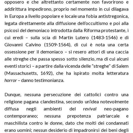
opposero e che altrettanto certamente non favorirono e
addirittura impedirono, proprio nel momento in cui dilagava
in Europa a livello popolare e locale una fobia antistregonica,
legata direttamente alla diffusione dell’occultismo e poi alla
psicosi del demoniaco introdotta dalla Riforma protestante, i
cui eredi – sulla scia di Martin Lutero (1483-1546) e di
Giovanni Calvino (1509-1564), di cui è nota una certa
ossessione per il demoniaco – si resero attori di una caccia
alle streghe che passa spesso sotto silenzio, ma di cui alcuni
eventi storici – a partire dalla vicenda delle “streghe” di Salem
(Massachusetts, 1692), che ha ispirato molta letteratura
horror
– danno testimonianza.
Dunque, nessuna persecuzione dei cattolici contro una
religione pagana clandestina, secondo un’idea notevolmente
diffusa negli ambienti del
revival
neo-pagano
contemporaneo; nessuna prepotenza patriarcale e
maschilista contro le donne, dato che molti dei condannati
erano uomini; nessun desiderio di impadronirsi dei beni degli