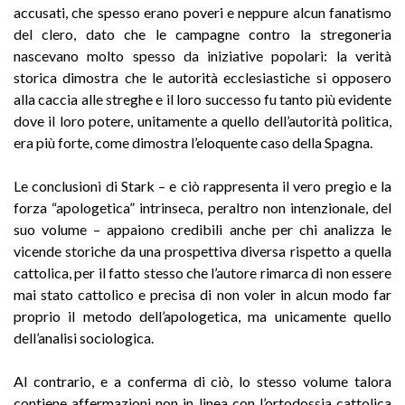
accusati, che spesso erano poveri e neppure alcun fanatismo
del clero, dato che le campagne contro la stregoneria
nascevano molto spesso da iniziative popolari: la verità
storica dimostra che le autorità ecclesiastiche si opposero
alla caccia alle streghe e il loro successo fu tanto più evidente
dove il loro potere, unitamente a quello dell’autorità politica,
era più forte, come dimostra l’eloquente caso della Spagna.
Le conclusioni di Stark – e ciò rappresenta il vero pregio e la
forza “apologetica” intrinseca, peraltro non intenzionale, del
suo volume – appaiono credibili anche per chi analizza le
vicende storiche da una prospettiva diversa rispetto a quella
cattolica, per il fatto stesso che l’autore rimarca di non essere
mai stato cattolico e precisa di non voler in alcun modo far
proprio il metodo dell’apologetica, ma unicamente quello
dell’analisi sociologica.
Al contrario, e a conferma di ciò, lo stesso volume talora
contiene affermazioni non in linea con l’ortodossia cattolica