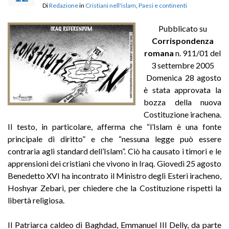
Di
Redazione
in
Cristiani nell'islam
,
Paesi e continenti
Pubblicato su
Corrispondenza
romana
n. 911/01 del
3 settembre 2005
Domenica 28 agosto
è stata approvata la
bozza della nuova
Costituzione irachena.
Il testo, in particolare, afferma che “l’Islam è una fonte
principale di diritto” e che “nessuna legge può essere
contraria agli standard dell’Islam”. Ciò ha causato i timori e le
apprensioni dei cristiani che vivono in Iraq. Giovedì 25 agosto
Benedetto XVI ha incontrato il Ministro degli Esteri iracheno,
Hoshyar Zebari, per chiedere che la Costituzione rispetti la
libertà religiosa.
Il Patriarca caldeo di Baghdad, Emmanuel III Delly, da parte