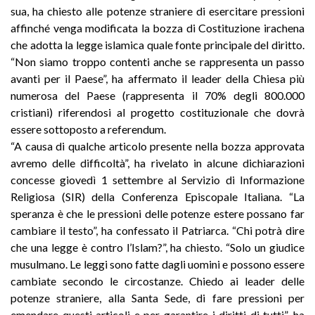
sua, ha chiesto alle potenze straniere di esercitare pressioni
affinché venga modificata la bozza di Costituzione irachena
che adotta la legge islamica quale fonte principale del diritto.
“Non siamo troppo contenti anche se rappresenta un passo
avanti per il Paese”, ha affermato il leader della Chiesa più
numerosa del Paese (rappresenta il 70% degli 800.000
cristiani) riferendosi al progetto costituzionale che dovrà
essere sottoposto a referendum.
“A causa di qualche articolo presente nella bozza approvata
avremo delle difficoltà”, ha rivelato in alcune dichiarazioni
concesse giovedì 1 settembre al Servizio di Informazione
Religiosa (SIR) della Conferenza Episcopale Italiana. “La
speranza è che le pressioni delle potenze estere possano far
cambiare il testo”, ha confessato il Patriarca. “Chi potrà dire
che una legge è contro l’Islam?”, ha chiesto. “Solo un giudice
musulmano. Le leggi sono fatte dagli uomini e possono essere
cambiate secondo le circostanze. Chiedo ai leader delle
potenze straniere, alla Santa Sede, di fare pressioni per
emendare questi articoli e per garantire i diritti di tutti”, ha