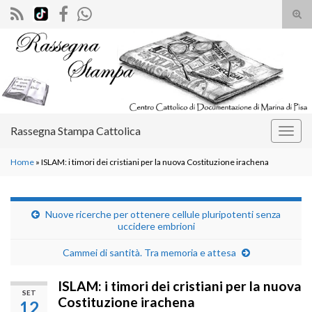
Atti
il
Search for:
mod
di
rice
Rassegna Stampa Cattolica
Attiv
la
Home
»
ISLAM: i timori dei cristiani per la nuova Costituzione irachena
navig
Nuove ricerche per ottenere cellule pluripotenti senza
uccidere embrioni
Cammei di santità. Tra memoria e attesa
ISLAM: i timori dei cristiani per la nuova
SET
Costituzione irachena
12