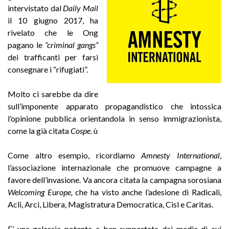
intervistato dal
Daily Mail
il 10 giugno 2017, ha
rivelato che le Ong
pagano le
“criminal gangs”
dei trafficanti per farsi
consegnare i “rifugiati”.
Molto ci sarebbe da dire
sull’imponente apparato propagandistico che intossica
l’opinione pubblica orientandola in senso immigrazionista,
come la già citata
Cospe
. ù
Come altro esempio, ricordiamo
Amnesty International
,
l’associazione internazionale che promuove campagne a
favore dell’invasione. Va ancora citata la campagna sorosiana
Welcoming Europe,
che ha visto anche l’adesione di Radicali,
Acli, Arci, Libera, Magistratura Democratica, Cisl e Caritas.
E’ una galassia potente e ben supportata dai media di cui