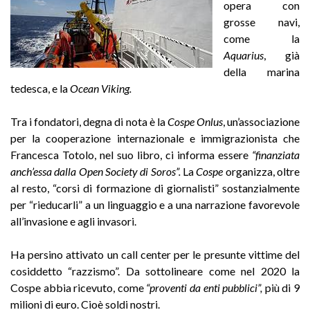
opera con
grosse navi,
come la
Aquarius
, già
della marina
tedesca, e la
Ocean Viking.
Tra i fondatori, degna di nota è la
Cospe Onlus
, un’associazione
per la cooperazione internazionale e immigrazionista che
Francesca Totolo, nel suo libro, ci informa essere
“finanziata
anch’essa dalla Open Society di Soros”.
La
Cospe
organizza, oltre
al resto, “corsi di formazione di giornalisti” sostanzialmente
per “rieducarli” a un linguaggio e a una narrazione favorevole
all’invasione e agli invasori.
Ha persino attivato un call center per le presunte vittime del
cosiddetto “razzismo”. Da sottolineare come nel 2020 la
Cospe abbia ricevuto, come
“proventi da enti pubblici”,
più di 9
milioni di euro.
Cioè soldi nostri.