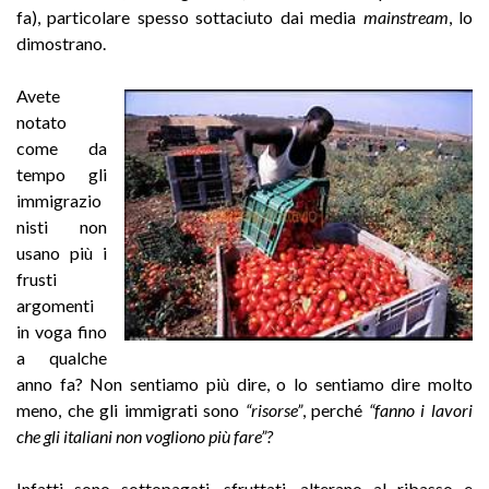
fa), particolare spesso sottaciuto dai media
mainstream
, lo
dimostrano.
Avete
notato
come da
tempo gli
immigrazio
nisti non
usano più i
frusti
argomenti
in voga fino
a qualche
anno fa? Non sentiamo più dire, o lo sentiamo dire molto
meno, che gli immigrati sono
“risorse”
, perché
“fanno i lavori
che gli italiani non vogliono più fare”?
Infatti sono sottopagati, sfruttati, alterano al ribasso e