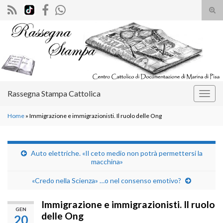
Atti
il
Search for:
mod
di
rice
Rassegna Stampa Cattolica
Attiv
la
Home
»
Immigrazione e immigrazionisti. Il ruolo delle Ong
navig
Auto elettriche. «Il ceto medio non potrà permettersi la
macchina»
«Credo nella Scienza» …o nel consenso emotivo?
Immigrazione e immigrazionisti. Il ruolo
GEN
delle Ong
20