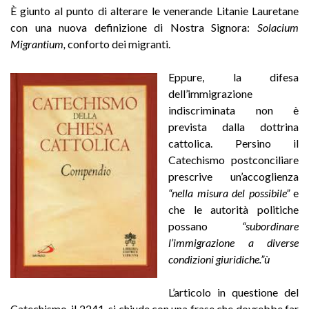
È giunto al punto di alterare le venerande Litanie Lauretane
con una nuova definizione di Nostra Signora:
Solacium
Migrantium,
conforto dei migranti.
Eppure, la difesa
dell’immigrazione
indiscriminata non è
prevista dalla dottrina
cattolica. Persino il
Catechismo postconciliare
prescrive un’accoglienza
“nella misura del possibile”
e
che le autorità politiche
possano
“subordinare
l’immigrazione a diverse
condizioni giuridiche.”ù
L’articolo in questione del
Catechismo, il 2241, si chiude con una frase che dovrebbe far