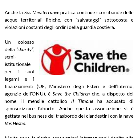
Anche la
Sos Mediterranee
pratica continue scorribande delle
acque territoriali libiche, con “salvataggi” sottocosta e
violazioni costanti degli ordini della guardia costiera.
Un colosso
della
“charity”
,
semi-
istituzionale
per i suoi
legami e i
finanziamenti (UE, Ministero degli Esteri e dell’Interno,
agenzie dell’ONU), è
Save the Children
che, a dispetto del
nome, il mensile cattolico
Il Timone
ha accusato di
sponsorizzare l’aborto. Anche questa associazione si è
gettata nel business del trasbordo dei clandestini con la nave
Vos Hestia
.
Molte sono le ricche associazioni internazionali dedite alla