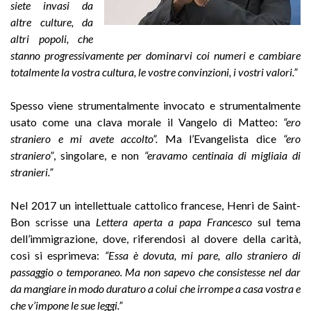
siete invasi da
altre culture, da
altri popoli, che
stanno progressivamente per dominarvi coi numeri e cambiare
totalmente la vostra cultura, le vostre convinzioni, i vostri valori.”
Spesso viene strumentalmente invocato e strumentalmente
usato come una clava morale il Vangelo di Matteo:
“ero
straniero e mi avete accolto”.
Ma l’Evangelista dice
“ero
straniero”
, singolare, e non
“eravamo centinaia di migliaia di
stranieri.”
Nel 2017 un intellettuale cattolico francese, Henri de Saint-
Bon scrisse una
Lettera aperta a papa Francesco
sul tema
dell’immigrazione, dove, riferendosi al dovere della carità,
così si esprimeva:
“Essa è dovuta, mi pare, allo straniero di
passaggio o temporaneo. Ma non sapevo che consistesse nel dar
da mangiare in modo duraturo a colui che irrompe a casa vostra e
che v’impone le sue leggi.”