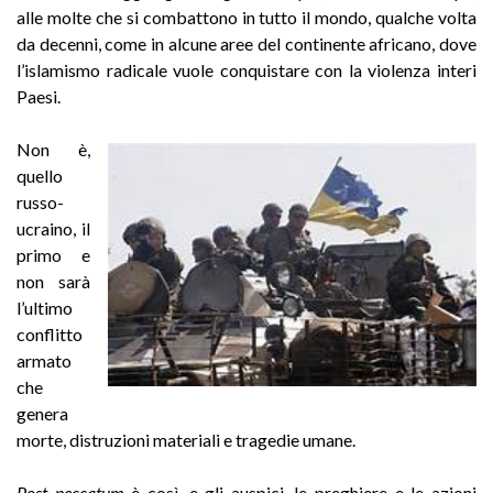
alle molte che si combattono in tutto il mondo, qualche volta
da decenni, come in alcune aree del continente africano, dove
l’islamismo radicale vuole conquistare con la violenza interi
Paesi.
Non è,
quello
russo-
ucraino, il
primo e
non sarà
l’ultimo
conflitto
armato
che
genera
morte, distruzioni materiali e tragedie umane.
Post peccatum
è così, e gli auspici, le preghiere e le azioni