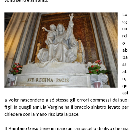
Lo
sg
ua
rd
o
ab
ba
ss
at
o,
qu
asi
a voler nascondere a sé stessa gli orrori commessi dai suoi
figli in quegli anni, la Vergine ha il braccio sinistro levato per
chiedere con la mano risoluta la pace.
Il Bambino Gesù tiene in mano un ramoscello di ulivo che una