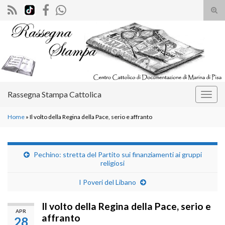
Atti
il
Search for:
mod
di
rice
Rassegna Stampa Cattolica
Attiv
la
Home
»
Il volto della Regina della Pace, serio e affranto
navig
Pechino: stretta del Partito sui finanziamenti ai gruppi
religiosi
I Poveri del Libano
Il volto della Regina della Pace, serio e
APR
affranto
28