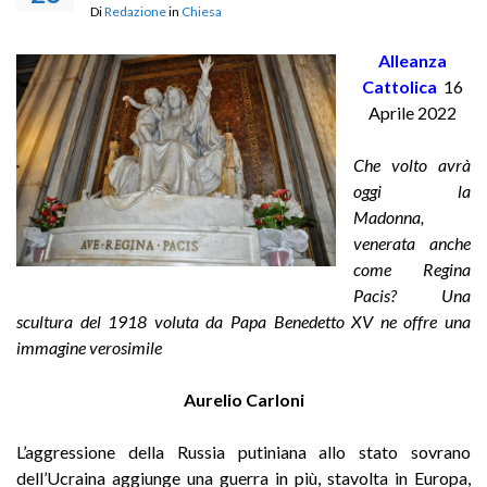
Di
Redazione
in
Chiesa
Alleanza
Cattolica
16
Aprile 2022
C
he volto avrà
oggi la
Madonna,
venerata anche
come Regina
Pacis? Una
scultura del 1918 voluta da Papa Benedetto XV ne offre una
immagine verosimile
Aurelio Carloni
L’aggressione della Russia putiniana allo stato sovrano
dell’Ucraina aggiunge una guerra in più, stavolta in Europa,