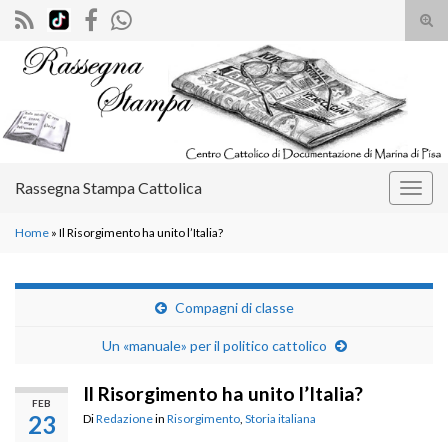
Atti
il
Search for:
mod
di
rice
Rassegna Stampa Cattolica
Attiv
la
Home
»
Il Risorgimento ha unito l’Italia?
navig
Compagni di classe
Un «manuale» per il politico cattolico
Il Risorgimento ha unito l’Italia?
FEB
23
Di
Redazione
in
Risorgimento
,
Storia italiana