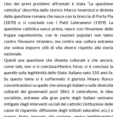
Uno dei primi problemi affrontati è stata “La questione
cattolica” descritta dallo storico Marco Invernizzi e distinta
dalla questione romana che nasce con la breccia di Porta Pia
(1870) e si conclude con i Patti Lateranensi (1929). La
questione cattolica nasce prima, nasce con l’invasione delle
truppe napoleoniche, con le reazioni popolari non tanto
contro l’invasore straniero, ma contro una cultura estranea
che voleva imporre stili di vita diversi rispetto alla storia
nazionale.
Quindi una questione che diventa culturale e che ancora,
come tale, non si è conclusa.Mentre, forse, si è conclusa la
querelle
sulla legittimità dello Stato italiano nato 150 anni fa.
Su questo tema si è soffermato il giurista Mauro Ronco
concentrandosi su quello che univa gli italiani e sulle diversità
culturali dei governanti post 1861. Il centralismo, le idee
socialiste, estranee alla gran parte degli italiani venivano
mitigate dagli interventi sociali dei cattolici (istituzione delle
casse di risparmio, diffusione degli istituiti educativi, ecc.) e
questo Stato, imposto alla nazione, veniva legittimandosi