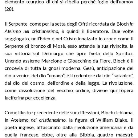
elemento teurgico di chi si ribella perché figlio dell’uomo»
(28).
II Serpente, come per la setta degli Ofiti ricordata da Bloch
in
Ateismo nel cristianesimo, è
quindi il liberatore. Due volte
soggiogato, nell’Eden e nel Cristo innalzato in croce come il
Serpente di bronzo di Mosè, esso attende la sua rivincita, la
sua vittoria sul Demiurgo che apre l’«età dello Spirito».
Unendo assieme Marcione e Gioacchino da Fiore, Bloch è il
crocevia di tutta la gnosi moderna. Gesù, anticipazione del
dio a venire, del dio “umano”, è il redentore dal dio “satanico”,
dal dio del cosmo, dell’ordine
e
della legge. La rivoluzione,
come dissoluzione del vecchio ordine, diviene qui l’opera
luciferina per eccellenza.
Come illustre precedente delle sue riflessioni, Bloch richiama,
in Ateismo
nel cristianesimo,
la figura di William Blake. Il
poeta inglese, affascinato dalla rivoluzione americana e da
quella francese, ebbe, oltre alla Bibbia, quattro maestri: