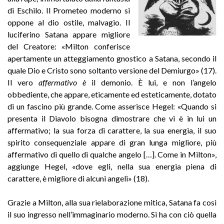
di Eschilo. Il Prometeo moderno si
oppone al dio ostile, malvagio. Il
luciferino Satana appare migliore
del Creatore: «Milton conferisce
apertamente un atteggiamento gnostico a Satana, secondo il
quale Dio e Cristo sono soltanto versione del Demiurgo» (17).
Il vero
affermativo è
il demonio. È lui, e non l’angelo
obbediente, che appare, eticamente ed esteticamente, dotato
di un fascino più grande. Come asserisce Hegel: «Quando si
presenta il Diavolo bisogna dimostrare che vi è in lui un
affermativo; la sua forza di carattere, la sua energia, il suo
spirito consequenziale appare di gran lunga migliore, più
affermativo di quello di qualche angelo […]. Come in Milton»,
aggiunge Hegel, «dove egli, nella sua energia piena di
carattere, è migliore di alcuni angeli» (18).
Grazie a Milton, alla sua rielaborazione mitica, Satana fa così
il suo ingresso nell’immaginario moderno. Si ha con ciò quella