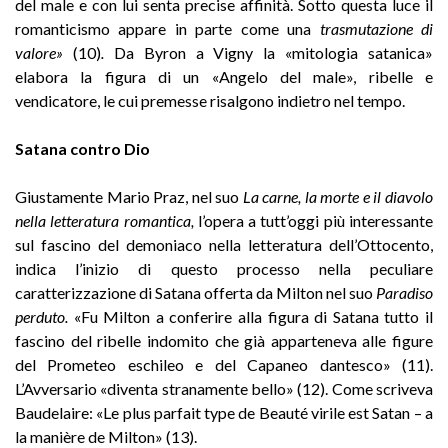
del male e con lui senta precise affinità. Sotto questa luce il
romanticismo appare in parte come una
trasmutazione di
valore»
(10)
.
Da Byron a Vigny la «mitologia satanica»
elabora la figura di un «Angelo del male», ribelle e
vendicatore, le cui premesse risalgono indietro nel tempo.
Satana contro Dio
Giustamente Mario Praz, nel suo
La carne, la morte e
il diavolo
nella letteratura romantica,
l’opera a tutt’oggi più interessante
sul fascino del demoniaco nella letteratura dell’Ottocento,
indica l’inizio di questo processo nella peculiare
caratterizzazione di Satana offerta da Milton nel suo
Paradiso
perduto.
«Fu Milton a conferire alla figura di Satana tutto il
fascino del ribelle indomito che già apparteneva alle figure
del Prometeo eschileo e del Capaneo dantesco» (11).
L’Avversario «diventa stranamente bello» (12). Come scriveva
Baudelaire: «Le plus parfait type de Beauté virile est Satan – a
la manière de Milton» (13).