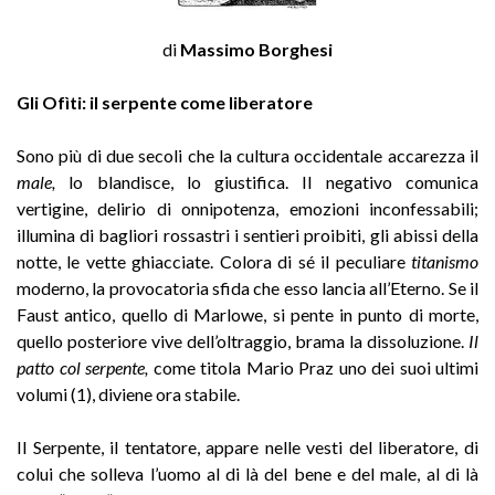
di
Massimo Borghesi
Gli Ofìti: il serpente come liberatore
Sono più di due secoli che la cultura occidentale accarezza il
male,
lo blandisce, lo giustifica. Il negativo comunica
vertigine, delirio di onnipotenza, emozioni inconfessabili;
illumina di bagliori rossastri i sentieri proibiti, gli abissi della
notte, le vette ghiacciate. Colora di sé il peculiare
titanismo
moderno, la provocatoria sfida che esso lancia all’Eterno. Se il
Faust antico, quello di Marlowe, si pente in punto di morte,
quello posteriore vive dell’oltraggio, brama la dissoluzione.
Il
patto
col serpente,
come titola Mario Praz uno dei suoi ultimi
volumi (1), diviene ora stabile.
Il Serpente, il tentatore, appare nelle vesti del liberatore, di
colui che solleva l’uomo al di là del bene e del male, al di là