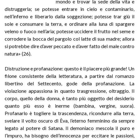
mondo e trovar la sede della vita e
distruggerla; se potesse entrare in cielo e contaminarlo,
nell’inferno e liberarlo dalla soggezione; potesse trar giù il
sole e consumare la terra, e ordinare alla luna di spargere
veleno o fuoco nell’aria; potesse uccidere il frutto nel seme e
corrodere la bocca del pargolo col latte di sua madre; allora
si potrebbe dire d’aver peccato e d’aver fatto del male contro
natura» (26).
Distruzione e profanazione: questo è il piacere più grande! Un
filone consistente della letteratura, a partire dal romanzo
libertino del Settecento, gode della profanazione. La
violazione appassiona in quanto trasgressione, oltraggio. Il
corpo, quello della donna, è tanto più oggetto del desiderio
quanto più esso è inerme (bambina, vergine, suora).
Profanarlo è togliere la trascendenza, ricondurre alla terra,
svelare il volto oscuro di Èva, l’eterno femminino da sempre
legato al potere di Satana. Il demoniaco mescola il puro e
l’impuro, ha bisogno dell’innocenza per eccitare le passioni,