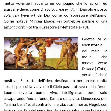
metto volentieri accanto un compagno che lo sproni, ed
agisca, e deve, come Diavolo, creare» (7). Il Diavolo è posto
volentieri
(«gern») da Dio come collaboratore dell’uomo.
Come notava Mircea Eliade, «si potrebbe parlare di una
simpatia organica
tra il Creatore e Mefistofele» (8).
Goethe fa di
Mefistofele,
del male, la
molla che
muove verso
l’azione
(«Tat»),
verso ciò che è
positivo. Si tratta dell’idea, destinata a percorrere molta
strada, per cui la via verso il Cielo passa attraverso l’inferno.
L’uomo diventa uomo, vivo, intelligente, libero, solo
assaporando fino in fondo l’amaro della vita. L’innocenza dell
“‘anima bella” è, al contrario, inerzia, stasi, morte. Hegel, con
la sua dialettica del negativo, darà una sontuosa veste teorica