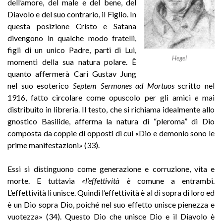
dell’amore, del male e del bene, del
Diavolo e del suo contrario, il Figlio. In
questa posizione Cristo e Satana
divengono in qualche modo fratelli,
figli di un unico Padre, parti di Lui,
Hegel
momenti della sua natura polare. È
quanto affermerà Cari Gustav Jung
nel suo esoterico
Septem Sermones
ad Mortuos
scritto nel
1916, fatto circolare come opuscolo per gli amici
e
mai
distribuito in libreria. Il testo, che si richiama idealmente allo
gnostico Basilide, afferma la natura di “pleroma” di Dio
composta da coppie di opposti di cui «Dio e demonio sono le
prime manifestazioni» (33).
Essi si distinguono come generazione e corruzione, vita e
morte. E tuttavia
«l’effettività è
comune a entrambi.
L’effettività li unisce. Quindi l’effettività è al di sopra di loro ed
è un Dio sopra Dio, poiché nel suo effetto unisce pienezza e
vuotezza» (34). Questo Dio che unisce Dio e il Diavolo è