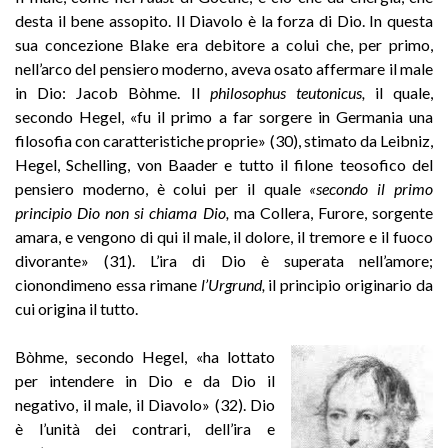
desta il bene assopito. Il Diavolo è la forza di Dio. In questa
sua concezione Blake era debitore a colui che, per primo,
nell’arco del pensiero moderno, aveva osato affermare il male
in Dio: Jacob Bòhme. Il
philo
sophus teutonicus,
il quale,
secondo Hegel, «fu il primo a far sorgere in Germania una
filosofia con caratteristiche proprie» (30), stimato da Leibniz,
Hegel, Schelling, von Baader e tutto il filone teosofico del
pensiero moderno, è colui per il quale
«secondo il primo
principio Dio non
si chiama Dio,
ma Collera, Furore, sorgente
amara, e vengono di qui il male, il dolore, il tremore e il fuoco
divorante» (31). L’ira di Dio è superata nell’amore;
cionondimeno essa rimane
l’Urgrund,
il principio originario da
cui origina il tutto.
Bòhme, secondo Hegel, «ha lottato
per intendere in Dio e da Dio il
negativo, il male, il Diavolo» (32). Dio
è l’unità dei contrari, dell’ira e