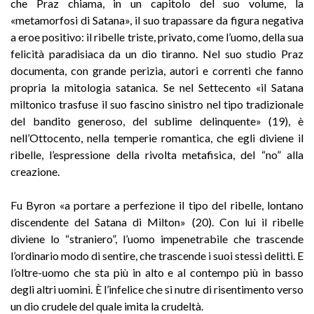
che Praz chiama, in un capitolo del suo volume, la
«metamorfosi di Satana», il suo trapassare da figura negativa
a eroe positivo: il ribelle triste, privato, come l’uomo, della sua
felicità paradisiaca da un dio tiranno. Nel suo studio Praz
documenta, con grande perizia, autori e correnti che fanno
propria la mitologia satanica. Se nel Settecento «il Satana
miltonico trasfuse il suo fascino sinistro nel tipo tradizionale
del bandito generoso, del sublime delinquente» (19), è
nell’Ottocento, nella temperie romantica, che egli diviene il
ribelle, l’espressione della rivolta metafisica, del “no” alla
creazione.
Fu Byron «a portare a perfezione il tipo del ribelle, lontano
discendente del Satana di Milton» (20). Con lui il ribelle
diviene lo “straniero”, l’uomo impenetrabile che trascende
l’ordinario modo di sentire, che trascende i suoi stessi delitti. E
l’oltre-uomo che sta più in alto e al contempo più in basso
degli altri uomini. È l’infelice che si nutre di risentimento verso
un dio crudele del quale imita la crudeltà.