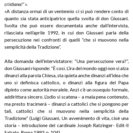
cristiana!” ».
«A distanza ormai di un ventennio ci si può rendere conto di
quanto sia stata anticipatrice quella svolta di don Giussani.
Svolta che può essere documentata anche dall’intervista,
rilasciata nell’aprile 1992, in cui don Giussani parla della
persecuzione nei confronti di quelli “che si muovono nella
semplicità della Tradizione”.
Alla domanda dell’intervistatore: “Una persecuzione vera?”,
don Giussani risponde: “È così. L’ira del mondo oggi non si alza
dinanzi alla parola Chiesa, sta quieta anche dinanzi all’idea che
uno si definisca cattolico, o dinanzi alla figura del Papa
dipinto come autorità moralele. Anzi c’è un ossequio formale,
addirittura sincero. L’odio si scatena – a mala pena contenuto,
ma presto tracimerà – dinanzi a cattolici che si pongono per
tali, cattolici che si muovono nella semplicità della
Tradizione” (Luigi Giussani, Un avvenimento di vita, cioè una
storia – introduzione del cardinale Joseph Ratzinger- Edit-ll
Sabato, Roma 1993, p. 104).