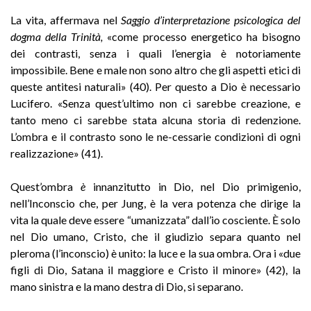
La vita, affermava nel
Saggio d’interpretazione psicologica del
dogma della Trinità,
«come processo energetico ha bisogno
dei contrasti, senza i quali l’energia è notoriamente
impossibile. Bene e male non sono altro che gli aspetti etici di
queste antitesi naturali» (40). Per questo a Dio è necessario
Lucifero. «Senza quest’ultimo non ci sarebbe creazione, e
tanto meno ci sarebbe stata alcuna storia di redenzione.
L’ombra e il contrasto sono le ne-cessarie condizioni di ogni
realizzazione» (41).
Quest’ombra
è
innanzitutto in Dio, nel Dio primigenio,
nell’Inconscio che, per Jung, è la vera potenza che dirige la
vita la quale deve essere “umanizzata” dall’io cosciente. È solo
nel Dio umano, Cristo, che il giudizio separa quanto nel
pleroma (l’inconscio) è unito: la luce e la sua ombra. Ora i «due
figli di Dio, Satana il maggiore e Cristo il minore» (42), la
mano sinistra e la mano destra di Dio, si separano.