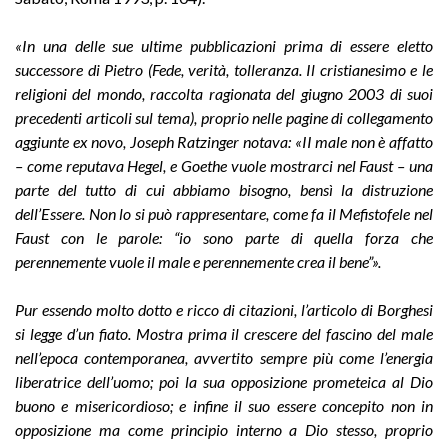
«In una delle sue ultime pubblicazioni prima di essere eletto
successore di Pietro (Fede, verità, tolleranza. Il cristianesimo e le
religioni del mondo, raccolta ragionata del giugno 2003 di suoi
precedenti articoli sul tema), proprio nelle pagine di collegamento
aggiunte ex novo, Joseph Ratzinger notava: «II male non è affatto
– come reputava Hegel, e Goethe vuole mostrarci nel Faust – una
parte del tutto di cui abbiamo bisogno, bensì la distruzione
dell’Essere. Non lo si può rappresentare, come fa il Mefistofele nel
Faust con le parole: “io sono parte di quella forza che
perennemente vuole il male e perennemente crea il bene”».
Pur essendo molto dotto e ricco di citazioni, l’articolo di Borghesi
si legge d’un fiato. Mostra prima il crescere del fascino del male
nell’epoca
contemporanea, avvertito sempre più come l’energia
liberatrice dell’uomo; poi la sua opposizione prometeica al Dio
buono e misericordioso; e infine il suo essere concepito non in
opposizione ma come principio interno a Dio stesso, proprio