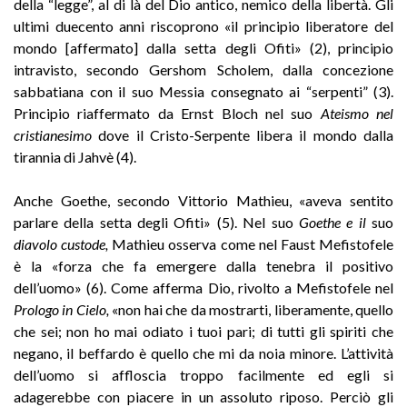
della “legge”, al di là del Dio antico, nemico della libertà. Gli
ultimi duecento anni riscoprono «il principio liberatore del
mondo [affermato] dalla setta degli Ofiti» (2), principio
intravisto, secondo Gershom Scholem, dalla concezione
sabbatiana con il suo Messia consegnato ai “serpenti” (3).
Principio riaffermato da Ernst Bloch nel suo
Ateismo
nel
cristianesimo
dove il Cristo-Serpente libera il mondo dalla
tirannia di Jahvè (4).
Anche Goethe, secondo Vittorio Mathieu, «aveva sentito
parlare della setta degli Ofiti» (5). Nel suo
Goethe e il
suo
diavolo custode,
Mathieu osserva come nel Faust Mefistofele
è la «forza che fa emergere dalla tenebra il positivo
dell’uomo» (6). Come afferma Dio, rivolto a Mefistofele nel
Prologo in
Cielo,
«non hai che da mostrarti, liberamente, quello
che sei; non ho mai odiato i tuoi pari; di tutti gli spiriti che
negano, il beffardo è quello che mi da noia minore. L’attività
dell’uomo si affloscia troppo facilmente ed egli si
adagerebbe con piacere in un assoluto riposo. Perciò gli