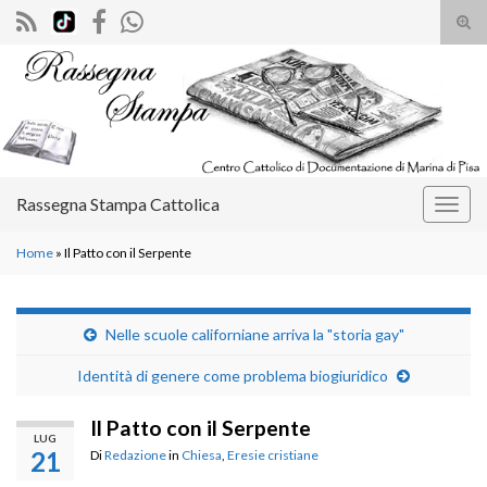
Atti
il
Search for:
mod
di
rice
Rassegna Stampa Cattolica
Attiv
la
Home
»
Il Patto con il Serpente
navig
Nelle scuole californiane arriva la "storia gay"
Identità di genere come problema biogiuridico
Il Patto con il Serpente
LUG
21
Di
Redazione
in
Chiesa
,
Eresie cristiane