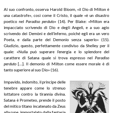
Al suo confronto, osserva Harold Bloom, «il Dio di Milton è
una catastrofe», così come il Cristo, il quale «è un disastro
poetico nel
Paradiso perduto»
(14). Per Blake: «Milton era
impacciato scrivendo di Dio e degli Angeli, e a suo agio
scrivendo dei Demòni e dell’inferno, poiché egli era un vero
Poeta, e dalla parte del Demonio senza saperlo» (15).
Giudizio, questo, perfettamente condiviso da Shelley per il
quale: «Nulla può superare l’energia e lo splendore del
carattere di Satana quale si trova espresso nel
Paradiso
perduto
[…]. Il demonio di Milton come essere morale è di
tanto superiore al suo Dio» (16).
Impavido, indomito, il principe delle
tenebre appare come lo strenuo
lottatore contro la tirannia divina.
Satana è Prometeo, prende il posto
del mitico titano incatenato da Zeus
alla rupe, immortalato dalla fantasia