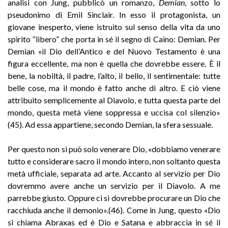
analisi con Jung, pubblicò un romanzo,
Demian
, sotto lo
pseudonimo di Emil Sinclair. In esso il protagonista, un
giovane inesperto, viene istruito sul senso della vita da uno
spirito “libero” che porta in sé il segno di Caino: Demian. Per
Demian «il Dio dell’Antico e del Nuovo Testamento è una
figura eccellente, ma non è quella che dovrebbe essere. È il
bene, la nobiltà, il padre, l’alto, il bello, il sentimentale: tutte
belle cose, ma il mondo è fatto anche di altro. E ciò viene
attribuito semplicemente al Diavolo, e tutta questa parte del
mondo, questa metà viene soppressa e uccisa col silenzio»
(45). Ad essa appartiene, secondo Demian, la sfera sessuale.
Per questo non si può solo venerare Dio, «dobbiamo venerare
tutto e considerare sacro il mondo intero, non soltanto questa
metà ufficiale, separata ad arte. Accanto al servizio per Dio
dovremmo avere anche un servizio per il Diavolo. A me
parrebbe giusto. Oppure ci si dovrebbe procurare un Dio che
racchiuda anche il demonio».(46). Come in Jung, questo «Dio
si chiama Abraxas ed è Dio e Satana e abbraccia in sé il