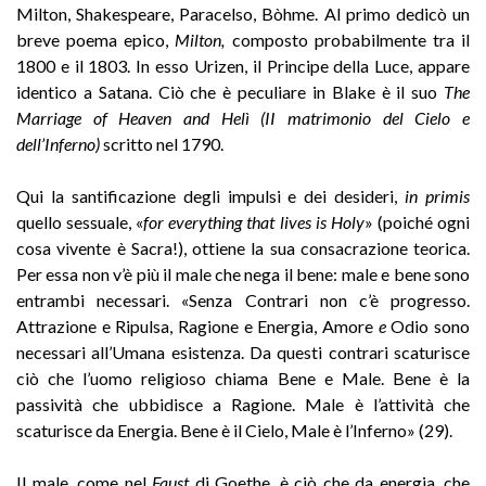
Milton, Shakespeare, Paracelso, Bòhme. Al primo dedicò un
breve poema epico,
Milton,
composto probabilmente tra il
1800 e il 1803. In esso Urizen, il Principe della Luce, appare
identico a Satana. Ciò che è peculiare in Blake è il suo
The
Marriage of Heaven and Helì (II matrimonio del Cielo e
dell’Inferno)
scritto nel 1790.
Qui la santificazione degli impulsi e dei desideri,
in primis
quello sessuale, «
for everything that lives is Holy
» (poiché ogni
cosa vivente è Sacra!), ottiene la sua consacrazione teorica.
Per essa non v’è più il male che nega il bene: male e bene sono
entrambi necessari. «Senza Contrari non c’è progresso.
Attrazione e Ripulsa, Ragione e Energia, Amore
e
Odio sono
necessari all’Umana esistenza. Da questi contrari scaturisce
ciò che l’uomo religioso chiama Bene e Male. Bene è la
passività che ubbidisce a Ragione. Male è l’attività che
scaturisce da Energia. Bene è il Cielo, Male è l’Inferno» (29).
Il male, come nel
Faust
di Goethe, è ciò che da energia, che