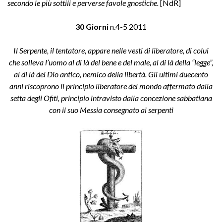
secondo le più sottili e perverse favole gnostiche.
[NdR]
30 Giorni
n.4-5 2011
Il Serpente, il tentatore, appare nelle vesti di liberatore, di colui
che solleva l’uomo al di l
à
del bene e del male, al di l
à
della “legge”,
al di l
à
del Dio antico, nemico della libert
à
.
Gli ultimi duecento
anni riscoprono il principio liberatore
del mondo affermato dalla
setta degli Ofiti, principio intravisto dalla concezione sabbatiana
con il suo Messia consegnato ai serpenti