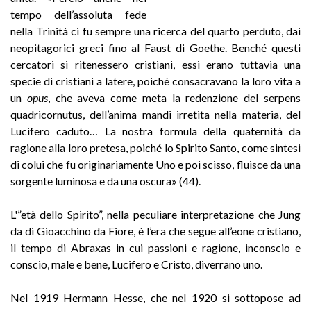
tempo dell’assoluta fede
nella Trinità ci fu sempre una ricerca del quarto perduto, dai
neopitagorici greci fino al Faust di Goethe. Benché questi
cercatori si ritenessero cristiani, essi erano tuttavia una
specie di cristiani a latere, poiché consacravano la loro vita a
un
opus
, che aveva come meta la redenzione del serpens
quadricornutus, dell’anima mandi irretita nella materia, del
Lucifero caduto… La nostra formula della quaternità da
ragione alla loro pretesa, poiché lo Spirito Santo, come sintesi
di colui che fu originariamente Uno e poi scisso, fluisce da una
sorgente luminosa e da una oscura» (44).
L'”età dello Spirito”, nella peculiare interpretazione che Jung
da di Gioacchino da Fiore, è l’era che segue all’eone cristiano,
il tempo di Abraxas in cui passioni e ragione, inconscio e
conscio, male e bene, Lucifero e Cristo, diverrano uno.
Nel 1919 Hermann Hesse, che nel 1920 si sottopose ad