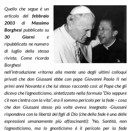
Quello che segue è un
articolo del
febbraio
2003
di
Massimo
Borghesi
pubblicato su
30 Giorni
e
ripubblicato ne numero
di luglio della stessa
rivista. Come ricorda
Borghesi
nell’introduzione «ritorna alla mente uno degli ultimi colloqui
privati che don Giussani ebbe con papa Giovanni Paolo II nei
primi anni Novanta e che lui stesso raccontò così: al Papa che gli
diceva che l’agnosticismo, sintetizzato nella formula “Dio seppure
c’è non c’entra con la vita”, era il sommo pericolo per la fede – cosa
che don Giussani stesso più volte aveva insegnato -Giussani
rispondeva con la libertà dei figli di Dio (che della fede è una delle
espressioni umanamente più affascinanti): “No, Santità, non
l’agnosticismo, ma lo gnosticismo è il pericolo per la fede