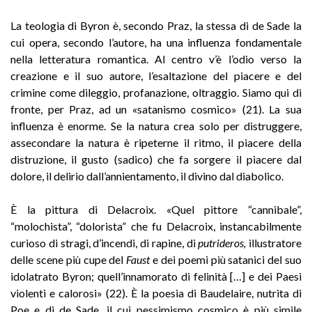
La teologia di Byron è, secondo Praz, la stessa di de Sade la
cui opera, secondo l’autore, ha una influenza fondamentale
nella letteratura romantica. Al centro v’è l’odio verso la
creazione e il suo autore, l’esaltazione del piacere e del
crimine come dileggio, profanazione, oltraggio. Siamo qui di
fronte, per Praz, ad un «satanismo cosmico» (21). La sua
influenza è enorme. Se la natura crea solo per distruggere,
assecondare la natura è ripeterne il ritmo, il piacere della
distruzione, il gusto (sadico) che fa sorgere il piacere dal
dolore, il delirio dall’annientamento, il divino dal diabolico.
È la pittura di Delacroix. «Quel pittore “cannibale”,
“molochista”, “dolorista” che fu Delacroix, instancabilmente
curioso di stragi, d’incendi, di rapine, di
putride
ros,
illustratore
delle scene più cupe del
Faust
e dei poemi più satanici del suo
idolatrato Byron; quell’innamorato di felinità […] e dei Paesi
violenti e calorosi» (22). È la poesia di Baudelaire, nutrita di
Poe e di de Sade, il cui pessimismo cosmico è più simile