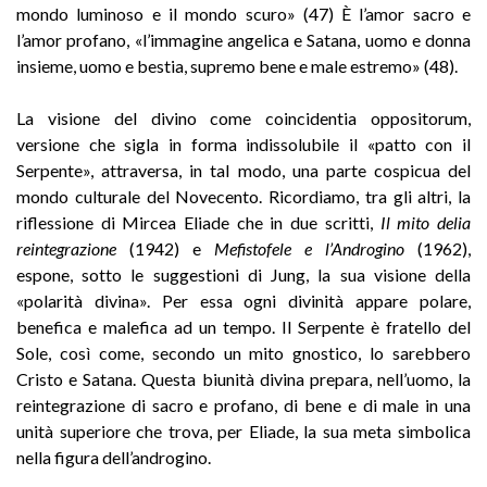
mondo luminoso e il mondo scuro» (47) È l’amor sacro e
l’amor profano, «l’immagine angelica e Satana, uomo e donna
insieme, uomo e bestia, supremo bene e male estremo» (48).
La visione del divino come coincidentia oppositorum,
versione che sigla in forma indissolubile il «patto con il
Serpente», attraversa, in tal modo, una parte cospicua del
mondo culturale del Novecento. Ricordiamo, tra gli altri, la
riflessione di Mircea Eliade che in due scritti,
Il mito delia
reintegrazione
(1942) e
Mefistofele e l’Androgino
(1962),
espone, sotto le suggestioni di Jung, la sua visione della
«polarità divina». Per essa ogni divinità appare polare,
benefica e malefica ad un tempo. Il Serpente è fratello del
Sole, così come, secondo un mito gnostico, lo sarebbero
Cristo e Satana. Questa biunità divina prepara, nell’uomo, la
reintegrazione di sacro e profano, di bene e di male in una
unità superiore che trova, per Eliade, la sua meta simbolica
nella figura dell’androgino.