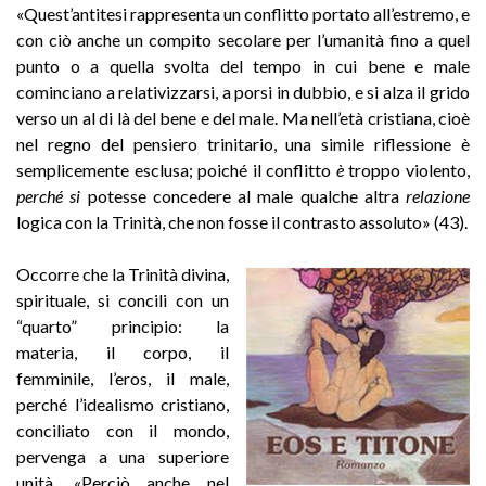
«Quest’antitesi rappresenta un conflitto portato all’estremo, e
con ciò anche un compito secolare per l’umanità fino a quel
punto o a quella svolta del tempo in cui bene e male
cominciano a relativizzarsi, a porsi in dubbio, e si alza il grido
verso un al di là del bene e del male. Ma nell’età cristiana, cioè
nel regno del pensiero trinitario, una simile riflessione è
semplicemente esclusa; poiché il conflitto
è
troppo violento,
perché si
potesse concedere al male qualche altra
relazione
logica con la Trinità, che non fosse il contrasto assoluto» (43).
Occorre che la Trinità divina,
spirituale, si concili con un
“quarto” principio: la
materia, il corpo, il
femminile, l’eros, il male,
perché l’idealismo cristiano,
conciliato con il mondo,
pervenga a una superiore
unità. «Perciò anche nel