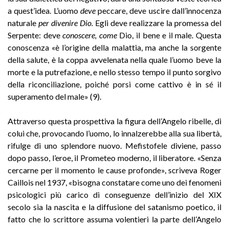
a quest’idea. L’uomo
deve
peccare, deve uscire dall’innocenza
naturale
per divenire Dio.
Egli deve realizzare la promessa del
Serpente: deve
conoscere, come
Dio, il bene e il male. Questa
conoscenza «è l’origine della malattia, ma anche la sorgente
della salute, è la coppa avvelenata nella quale l’uomo beve la
morte e la putrefazione, e nello stesso tempo il punto sorgivo
della riconciliazione, poiché porsi come cattivo è in sé il
superamento del male» (9).
Attraverso questa prospettiva la figura dell’Angelo ribelle, di
colui che, provocando l’uomo, lo innalzerebbe alla sua libertà,
rifulge di uno splendore nuovo. Mefistofele diviene, passo
dopo passo, l’eroe, il Prometeo moderno, il liberatore. «Senza
cercarne per il momento le cause profonde», scriveva Roger
Caillois nel 1937, «bisogna constatare come uno dei fenomeni
psicologici più carico di conseguenze dell’inizio del XIX
secolo sia la nascita e la diffusione del satanismo poetico, il
fatto che lo scrittore assuma volentieri la parte dell’Angelo