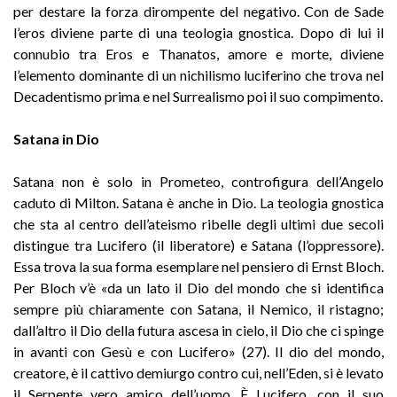
per destare la forza dirompente del negativo. Con de Sade
l’eros diviene parte di una teologia gnostica. Dopo di lui il
connubio tra Eros e Thanatos, amore e morte, diviene
l’elemento dominante di un nichilismo luciferino che trova nel
Decadentismo prima e nel Surrealismo poi il suo compimento.
Satana in Dio
Satana non è solo in Prometeo, controfigura dell’Angelo
caduto di Milton. Satana è anche in Dio. La teologia gnostica
che sta al centro dell’ateismo ribelle degli ultimi due secoli
distingue tra Lucifero (il liberatore) e Satana (l’oppressore).
Essa trova la sua forma esemplare nel pensiero di Ernst Bloch.
Per Bloch v’è «da un lato il Dio del mondo che si identifica
sempre più chiaramente con Satana, il Nemico, il ristagno;
dall’altro il Dio della futura ascesa in cielo, il Dio che ci spinge
in avanti con Gesù e con Lucifero» (27). Il dio del mondo,
creatore, è il cattivo demiurgo contro cui, nell’Eden, si è levato
il Serpente vero amico dell’uomo. È Lucifero, con il suo