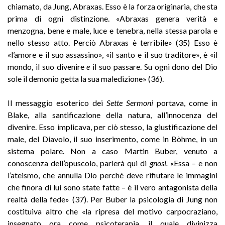
chiamato, da Jung, Abraxas. Esso è la forza originaria, che sta
prima di ogni distinzione. «Abraxas genera verità e
menzogna, bene e male, luce e tenebra, nella stessa parola e
nello stesso atto. Perciò Abraxas è terribile» (35) Esso è
«l’amore e il suo assassino», «il santo e il suo traditore», è «il
mondo, il suo divenire
e
il suo passare. Su ogni dono del Dio
sole il demonio getta la sua maledizione» (36).
Il messaggio esoterico dei
Sette
Sermoni
portava, come in
Blake, alla santificazione della natura, all’innocenza del
divenire. Esso implicava, per ciò stesso, la giustificazione del
male, del Diavolo, il suo inserimento, come in Bòhme, in un
sistema polare. Non a caso Martin Buber, venuto a
conoscenza dell’opuscolo, parlerà qui di
gnosi.
«Essa – e non
l’ateismo, che annulla Dio perché deve rifiutare le immagini
che finora di lui sono state fatte – è il vero antagonista della
realtà della fede» (37). Per Buber la psicologia di Jung non
costituiva altro che «la ripresa del motivo carpocraziano,
insegnato ora come psicoterapia, il quale divinizza