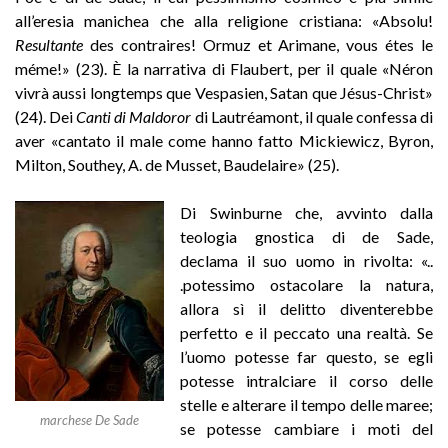
all’eresia manichea che alla religione cristiana: «Absolu!
Resultante
des contraires! Ormuz et Arimane, vous étes le
méme!» (23). È la narrativa di Flaubert, per il quale «Néron
vivrà aussi longtemps que Vespasien, Satan que Jésus-Christ»
(24). Dei
Canti di Maldoror
di Lautréamont, il quale confessa di
aver «cantato il male come hanno fatto Mickiewicz, Byron,
Milton, Southey, A. de Musset, Baudelaire» (25).
Di Swinburne che, avvinto dalla
teologia gnostica di de Sade,
declama il suo uomo in rivolta: «..
.potessimo ostacolare la natura,
allora sì il delitto diventerebbe
perfetto e il peccato una realtà. Se
l’uomo potesse far questo, se egli
potesse intralciare il corso delle
stelle e alterare il tempo delle maree;
marchese De Sade
se potesse cambiare i moti del