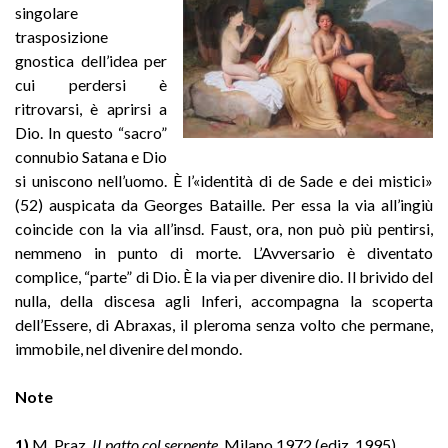
singolare
trasposizione
gnostica dell’idea per
cui perdersi è
ritrovarsi, è aprirsi a
Dio. In questo “sacro”
connubio Satana e Dio
si uniscono nell’uomo. È l’«identità di de Sade e dei mistici»
(52) auspicata da Georges Bataille. Per essa la via all’ingiù
coincide con la via all’insd. Faust, ora, non può più pentirsi,
nemmeno in punto di morte. L’Avversario è diventato
complice, “parte” di Dio. È la via per divenire dio. Il brivido del
nulla, della discesa agli Inferi, accompagna la scoperta
dell’Essere, di Abraxas, il pleroma senza volto che permane,
immobile, nel divenire del mondo.
Note
1)
M. Praz,
II patto col serpente
, Milano 1972 (ediz. 1995).