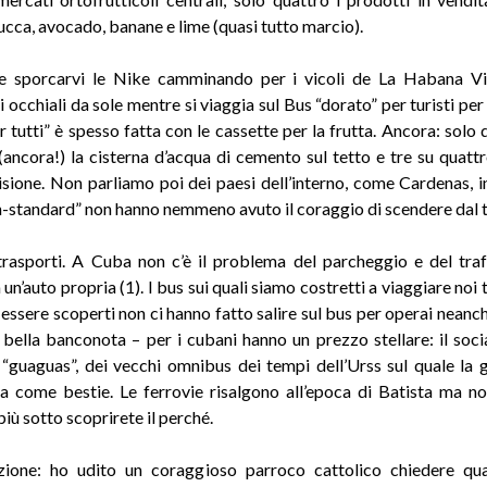
ucca, avocado, banane e lime (quasi tutto marcio).
e sporcarvi le Nike camminando per i vicoli de La Habana Vi
li occhiali da sole mentre si viaggia sul Bus “dorato” per turisti pe
r tutti” è spesso fatta con le cassette per la frutta. Ancora: solo
(ancora!) la cisterna d’acqua di cemento sul tetto e tre su quattr
visione. Non parliamo poi dei paesi dell’interno, come Cardenas, in
on-standard” non hanno nemmeno avuto il coraggio di scendere dal t
 trasporti. A Cuba non c’è il problema del parcheggio e del traf
un’auto propria (1). I bus sui quali siamo costretti a viaggiare noi t
 essere scoperti non ci hanno fatto salire sul bus per operai neanch
 bella banconota – per i cubani hanno un prezzo stellare: il soci
e “guaguas”, dei vecchi omnibus dei tempi dell’Urss sul quale la 
a come bestie. Le ferrovie risalgono all’epoca di Batista ma 
 più sotto scoprirete il perché.
uzione: ho udito un coraggioso parroco cattolico chiedere qu