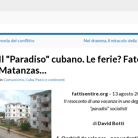
oria del conflitto
Nel dramma, il miracolo dell
Il "Paradiso" cubano. Le ferie? Fat
Matanzas…
in
Comunismo
,
Cuba
,
Paesi e continenti
fattisentire.org
– 13 agosto 
Il resoconto di una vacanza in uno degl
“paradisi” socialisti
di
David Botti
1. Occhiali da sole per… non vedenti