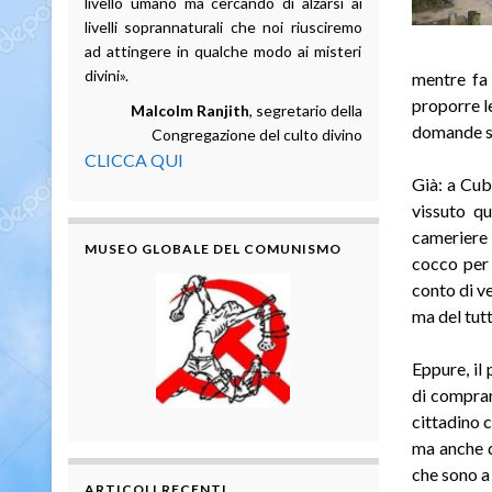
livello umano ma cercando di alzarsi ai
livelli soprannaturali che noi riusciremo
ad attingere in qualche modo ai misteri
divini».
mentre fa 
proporre le
Malcolm Ranjith
, segretario della
domande su
Congregazione del culto divino
CLICCA QUI
Già: a Cub
vissuto qu
cameriere 
MUSEO GLOBALE DEL COMUNISMO
cocco per 
conto di ven
ma del tutt
Eppure, il
di comprar
cittadino c
ma anche d
che sono a 
ARTICOLI RECENTI