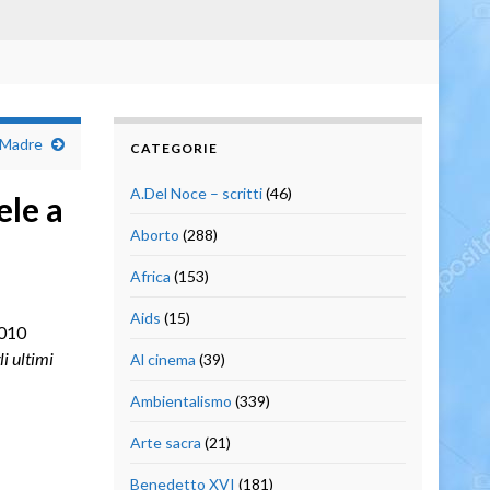
a Madre
CATEGORIE
A.Del Noce – scritti
(46)
ele a
Aborto
(288)
Africa
(153)
Aids
(15)
2010
i ultimi
Al cinema
(39)
Ambientalismo
(339)
Arte sacra
(21)
Benedetto XVI
(181)