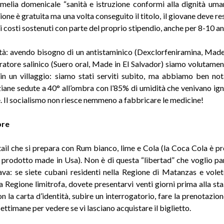
omelia domenicale “sanità e istruzione conformi alla dignità uman
zione è gratuita ma una volta conseguito il titolo, il giovane deve res
 i costi sostenuti con parte del proprio stipendio, anche per 8-10 an
ità: avendo bisogno di un antistaminico (Dexclorfeniramina, Made 
gratore salinico (Suero oral, Made in El Salvador) siamo volutamen
in un villaggio: siamo stati serviti subito, ma abbiamo ben no
iane sedute a 40° all’ombra con l’85% di umidità che venivano ign
. Il socialismo non riesce nemmeno a fabbricare le medicine!
bre
tail che si prepara con Rum bianco, lime e Cola (la Coca Cola è pro
prodotto made in Usa). Non è di questa “libertad” che voglio par
va: se siete cubani residenti nella Regione di Matanzas e vole
na Regione limitrofa, dovete presentarvi venti giorni prima alla sta
n la carta d’identità, subire un interrogatorio, fare la prenotazion
ttimane per vedere se vi lasciano acquistare il biglietto.