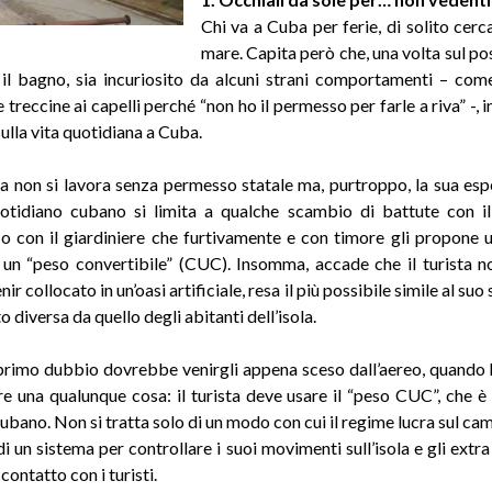
Chi va a Cuba per ferie, di solito cerca 
mare. Capita però che, una volta sul po
il bagno, sia incuriosito da alcuni strani comportamenti – come 
 treccine ai capelli perché “non ho il permesso per farle a riva” -, in
lla vita quotidiana a Cuba.
a non si lavora senza permesso statale ma, purtroppo, la sua esp
otidiano cubano si limita a qualche scambio di battute con il 
o con il giardiniere che furtivamente e con timore gli propone 
un “peso convertibile” (CUC). Insomma, accade che il turista n
ir collocato in un’oasi artificiale, resa il più possibile simile al suo s
o diversa da quello degli abitanti dell’isola.
 primo dubbio dovrebbe venirgli appena sceso dall’aereo, quando
e una qualunque cosa: il turista deve usare il “peso CUC”, che è 
ubano. Non si tratta solo di un modo con cui il regime lucra sul ca
i un sistema per controllare i suoi movimenti sull’isola e gli extra
contatto con i turisti.