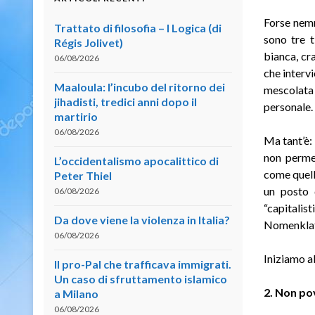
Forse nemm
Trattato di filosofia – I Logica (di
sono tre t
Régis Jolivet)
bianca, cra
06/08/2026
che intervi
Maaloula: l’incubo del ritorno dei
mescolata
jihadisti, tredici anni dopo il
personale.
martirio
06/08/2026
Ma tant’è: 
non permet
L’occidentalismo apocalittico di
come quell
Peter Thiel
un posto d
06/08/2026
“capitali
Da dove viene la violenza in Italia?
Nomenklatu
06/08/2026
Iniziamo a
Il pro-Pal che trafficava immigrati.
Un caso di sfruttamento islamico
2. Non po
a Milano
06/08/2026