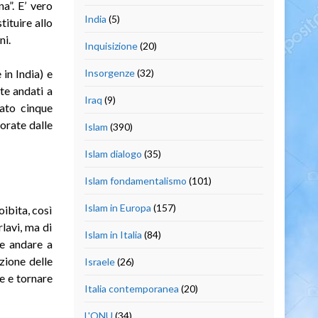
a”. E’ vero
India
(5)
tituire allo
ni.
Inquisizione
(20)
in India) e
Insorgenze
(32)
te andati a
Iraq
(9)
tato cinque
orate dalle
Islam
(390)
Islam dialogo
(35)
Islam fondamentalismo
(101)
Islam in Europa
(157)
ibita, così
lavi, ma di
Islam in Italia
(84)
te andare a
zione delle
Israele
(26)
e e tornare
Italia contemporanea
(20)
L'ONU
(34)