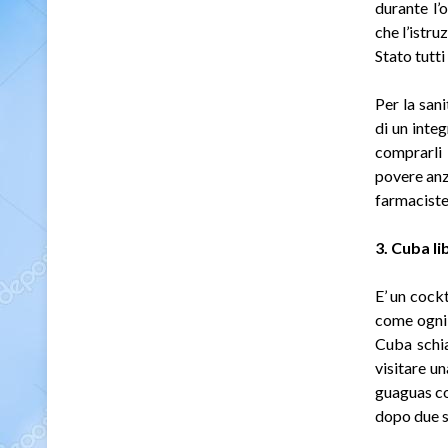
durante l’
che l’istru
Stato tutti
Per la san
di un inte
comprarli 
povere anz
farmaciste
3. Cuba li
E’ un cock
come ogni 
Cuba schia
visitare u
guaguas co
dopo due se