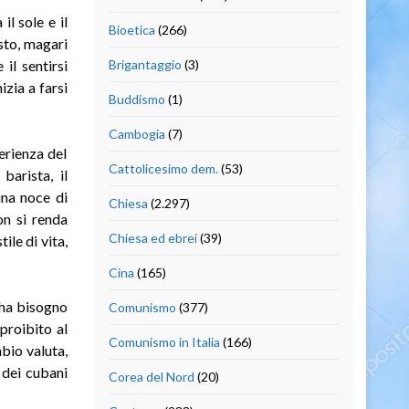
il sole e il
Bioetica
(266)
sto, magari
il sentirsi
Brigantaggio
(3)
izia a farsi
Buddismo
(1)
Cambogia
(7)
erienza del
Cattolicesimo dem.
(53)
barista, il
una noce di
Chiesa
(2.297)
on si renda
Chiesa ed ebrei
(39)
tile di vita,
Cina
(165)
 ha bisogno
Comunismo
(377)
proibito al
Comunismo in Italia
(166)
mbio valuta,
 dei cubani
Corea del Nord
(20)