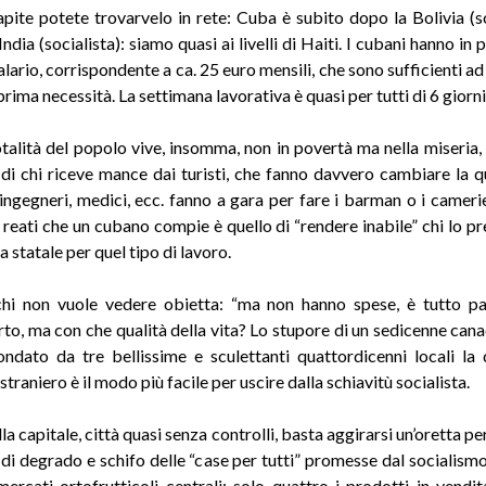
capite potete trovarvelo in rete: Cuba è subito dopo la Bolivia (so
India (socialista): siamo quasi ai livelli di Haiti. I cubani hanno in p
alario, corrispondente a ca. 25 euro mensili, che sono sufficienti a
 prima necessità. La settimana lavorativa è quasi per tutti di 6 giorni
otalità del popolo vive, insomma, non in povertà ma nella miseria, 
di chi riceve mance dai turisti, che fanno davvero cambiare la qu
, ingegneri, medici, ecc. fanno a gara per fare i barman o i camerie
 reati che un cubano compie è quello di “rendere inabile” chi lo pr
 statale per quel tipo di lavoro.
chi non vuole vedere obietta: “ma non hanno spese, è tutto p
erto, ma con che qualità della vita? Lo stupore di un sedicenne cana
ondato da tre bellissime e sculettanti quattordicenni locali la 
straniero è il modo più facile per uscire dalla schiavitù socialista.
la capitale, città quasi senza controlli, basta aggirarsi un’oretta per
 di degrado e schifo delle “case per tutti” promesse dal socialism
 mercati ortofrutticoli centrali; solo quattro i prodotti in vendita