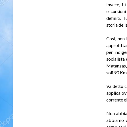
Invece, i t
escursioni
definiti. 
storia dell
Così, non 
approfitta
per indige
socialista
Matanzas, c
soli 90 Km
Va detto c
applica ov
corrente el
Non abbiam
abbiamo vi
come cani s