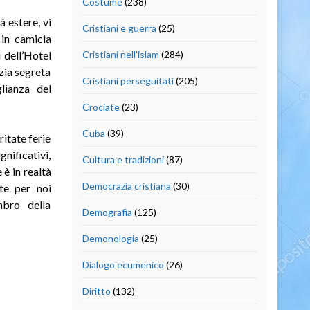
Costume
(238)
 estere, vi
Cristiani e guerra
(25)
 in camicia
i dell’Hotel
Cristiani nell'islam
(284)
izia segreta
Cristiani perseguitati
(205)
lianza del
Crociate
(23)
Cuba
(39)
ritate ferie
nificativi,
Cultura e tradizioni
(87)
è in realtà
Democrazia cristiana
(30)
ite per noi
mbro della
Demografia
(125)
Demonologia
(25)
Dialogo ecumenico
(26)
Diritto
(132)