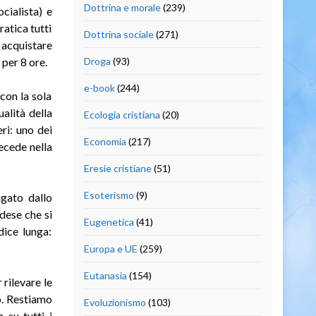
Dottrina e morale
(239)
cialista) e
ratica tutti
Dottrina sociale
(271)
d acquistare
 per 8 ore.
Droga
(93)
e-book
(244)
con la sola
alità della
Ecologia cristiana
(20)
ri: uno dei
Economia
(217)
ecede nella
Eresie cristiane
(51)
Esoterismo
(9)
agato dallo
dese che si
Eugenetica
(41)
dice lunga:
Europa e UE
(259)
Eutanasia
(154)
 rilevare le
o. Restiamo
Evoluzionismo
(103)
 su tutti i