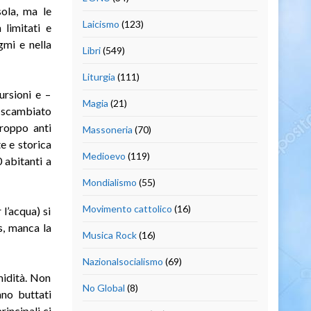
isola, ma le
Laicismo
(123)
 limitati e
gmi e nella
Libri
(549)
Liturgia
(111)
ursioni e –
Magia
(21)
o scambiato
troppo anti
Massoneria
(70)
e e storica
Medioevo
(119)
0 abitanti a
Mondialismo
(55)
Movimento cattolico
(16)
l’acqua) si
s, manca la
Musica Rock
(16)
Nazionalsocialismo
(69)
midità. Non
No Global
(8)
ano buttati
rincipali ci