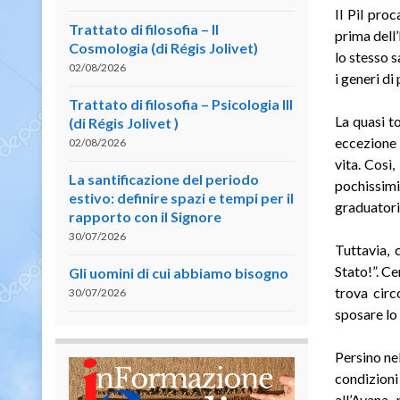
Il Pil pro
Trattato di filosofia – II
prima dell’
Cosmologia (di Régis Jolivet)
lo stesso s
02/08/2026
i generi di
Trattato di filosofia – Psicologia III
La quasi t
(di Régis Jolivet )
eccezione 
02/08/2026
vita. Così
La santificazione del periodo
pochissimi
estivo: definire spazi e tempi per il
graduatoria
rapporto con il Signore
30/07/2026
Tuttavia, 
Stato!”. C
Gli uomini di cui abbiamo bisogno
trova circ
30/07/2026
sposare lo 
Persino nel
condizioni
all’Avana,