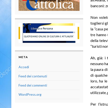
banconi: z
Non volet
togliersi g
la “casa pe
tre hanno 
della tele
“turisti n
META
Ah, già: i
nessuno ha 
Accedi
la paura di
di qualche
Feed dei contenuti
loro, ha l
Feed dei commenti
accatastat
utilizzate,
WordPress.org
Per l’istr