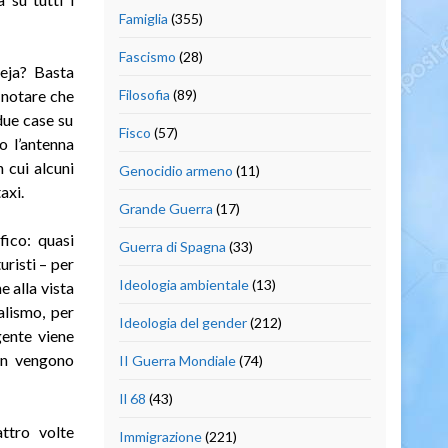
Famiglia
(355)
Fascismo
(28)
eja? Basta
r notare che
Filosofia
(89)
 due case su
Fisco
(57)
o l’antenna
 cui alcuni
Genocidio armeno
(11)
axi.
Grande Guerra
(17)
fico: quasi
Guerra di Spagna
(33)
uristi – per
Ideologia ambientale
(13)
e alla vista
alismo, per
Ideologia del gender
(212)
gente viene
non vengono
II Guerra Mondiale
(74)
Il 68
(43)
attro volte
Immigrazione
(221)