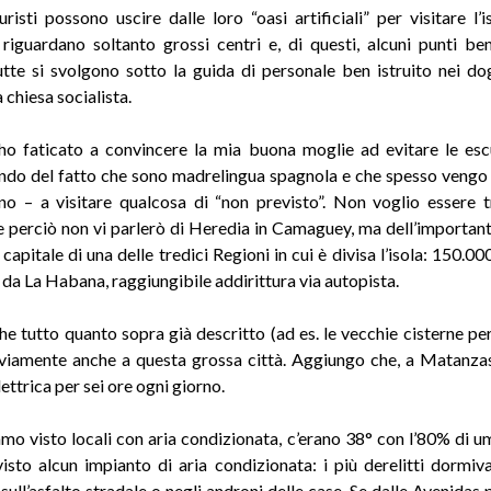
uristi possono uscire dalle loro “oasi artificiali” per visitare l’
 riguardano soltanto grossi centri e, di questi, alcuni punti ben
Tutte si svolgono sotto la guida di personale ben istruito nei do
a chiesa socialista.
ho faticato a convincere la mia buona moglie ad evitare le esc
ndo del fatto che sono madrelingua spagnola e che spesso veng
no – a visitare qualcosa di “non previsto”. Non voglio essere 
 e perciò non vi parlerò di Heredia in Camaguey, ma dell’important
apitale di una delle tredici Regioni in cui è divisa l’isola: 150.00
 da La Habana, raggiungibile addirittura via autopista.
he tutto quanto sopra già descritto (ad es. le vecchie cisterne per 
viamente anche a questa grossa città. Aggiungo che, a Matanza
ettrica per sei ore ogni giorno.
o visto locali con aria condizionata, c’erano 38° con l’80% di u
sto alcun impianto di aria condizionata: i più derelitti dormiv
ull’asfalto stradale o negli androni delle case. Se dalle Avenidas p