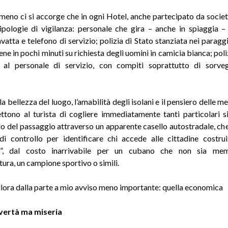
eno ci si accorge che in ogni Hotel, anche partecipato da società
ipologie di vigilanza: personale che gira – anche in spiaggia –
vatta e telefono di servizio; polizia di Stato stanziata nei paragg
ene in pochi minuti su richiesta degli uomini in camicia bianca; pol
 al personale di servizio, con compiti soprattutto di sorveg
la bellezza del luogo, l’amabilità degli isolani e il pensiero delle me
tono al turista di cogliere immediatamente tanti particolari sig
o del passaggio attraverso un apparente casello autostradale, che 
i controllo per identificare chi accede alle cittadine costru
sti”, dal costo inarrivabile per un cubano che non sia me
ra, un campione sportivo o simili.
llora dalla parte a mio avviso meno importante: quella economica
vertà ma miseria