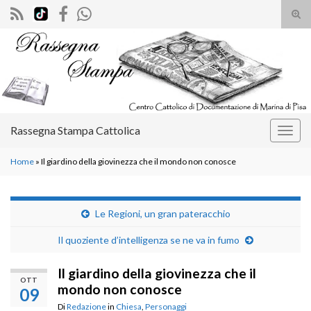
Atti
il
Search for:
mod
di
rice
Rassegna Stampa Cattolica
Attiv
la
Home
»
Il giardino della giovinezza che il mondo non conosce
navig
Le Regioni, un gran pateracchio
Il quoziente d’intelligenza se ne va in fumo
Il giardino della giovinezza che il
OTT
mondo non conosce
09
Di
Redazione
in
Chiesa
,
Personaggi