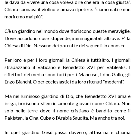
le dava da vivere una cosa voleva dire che era la cosa giusta”.
Chiara suonava il violino e amava ripetere: “siamo nati e non
moriremo mai più”.
C’è un giardino nel mondo dove fioriscono queste meraviglie.
Dove accadono cose stupende, inimmaginabili altrove. E’ la
Chiesa di Dio. Nessuno dei potenti e dei sapienti lo conosce.
Per loro e per i loro giornali la Chiesa è tutt’altro. I giornali
strapazzano il Vaticano e Benedetto XVI per Vatileaks. I
riflettori dei media sono tutti per i Mancuso, i don Gallo, gli
Enzo Bianchi. O per ecclesiastici da loro ritenuti “moderni”.
Ma nel luminoso giardino di Dio, che Benedetto XVI ama e
irriga, fioriscono silenziosamente giovani come Chiara. Non
solo nelle terre dove il nome cristiano è bandito come il
Pakistan, la Cina, Cuba o l’Arabia Saudita. Ma anche tra noi.
In quel giardino Gesù passa davvero, affascina e chiama