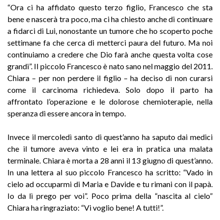
“Ora ci ha affidato questo terzo figlio, Francesco che sta
bene e nascerà tra poco, ma ci ha chiesto anche di continuare
a fidarci di Lui, nonostante un tumore che ho scoperto poche
settimane fa che cerca di metterci paura del futuro. Ma noi
continuiamo a credere che Dio farà anche questa volta cose
grandi”. Il piccolo Francesco è nato sano nel maggio del 2011.
Chiara – per non perdere il figlio – ha deciso di non curarsi
come il carcinoma richiedeva. Solo dopo il parto ha
affrontato l’operazione e le dolorose chemioterapie, nella
speranza di essere ancora in tempo.
Invece il mercoledì santo di quest’anno ha saputo dai medici
che il tumore aveva vinto e lei era in pratica una malata
terminale. Chiara è morta a 28 anni il 13 giugno di quest’anno.
In una lettera al suo piccolo Francesco ha scritto: “Vado in
cielo ad occuparmi di Maria e Davide e tu rimani con il papà.
Io da lì prego per voi”. Poco prima della “nascita al cielo”
Chiara ha ringraziato: “Vi voglio bene! A tutti!”.