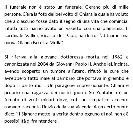
Il funerale non è stato un funerale. C’erano più di mille
persone. C’era la foto del bel volto di Chiara la quale ha voluto
che a ciascuno fosse dato il segno di una vita che comincia:
infatti tutti hanno avuto un vasetto con una pianticina. Il
cardinale Vallini, Vicario del Papa, ha detto: “abbiamo una
nuova Gianna Beretta Molla”.
Si riferiva alla giovane dottoressa morta nel 1962 e
canonizzata nel 2004 da Giovanni Paolo II. Anche lei, incinta,
avendo scoperto un tumore all’utero, rifiutò le cure che
avrebbero fatto male al bambino che portava in grembo e
dopo il parto morì. Un paragone impressionante. Chiara è
proprio una ragazza dei nostri giorni. Su Youtube c’è un
filmato di venti minuti dove, col suo simpatico accento
romano, racconta l’inizio della sua vicenda. A un certo punto
dice: “Il Signore mette la verità dentro ognuno di noi, non c’è
possibilità di fraintendere”.