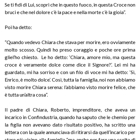
Se ti fidi di Lui, scopri che in questo fuoco, in questa Croce non
bruci e che nel dolore c’è la pace e nella morte c’è la gioia”.
Poi ha detto:
“Quando vedevo Chiara che stava per morire, ero ovviamente
molto scosso. Quindi ho preso coraggio e poche ore prima
gliel’ho chiesto. Le ho detto: ‘Chiara, amore mio, ma questa
croce è veramente dolce come dice il Signore?’. Lei mi ha
guardato, mi ha sorriso e con un filo di voce mi ha detto: ‘Sì,
Enrico, è molto dolce’. Così, tutta la famiglia, noi non abbiamo
visto morire Chiara serena: l’abbiamo visto morire felice, che
è tutta un’altra cosa”.
Il padre di Chiara, Roberto, imprenditore, che aveva un
incarico in Confindustria, quando ha saputo che le chemio per
la figlia non avevano dato risultato positivo, ha scritto una
lettera con la quale annunciava di ritirarsi da quell’incarico per
stare più vicino alla famiglia “ma anche per fare una scelta di