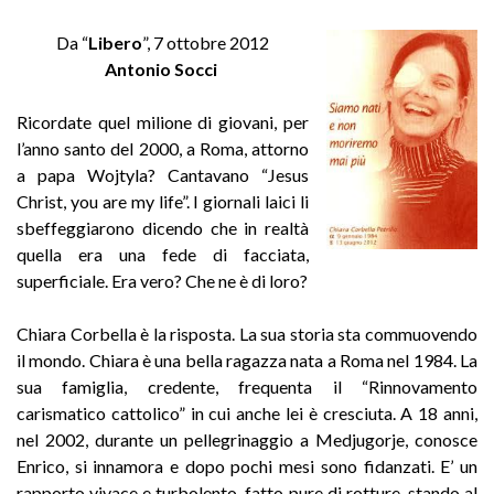
Da “
Libero
”, 7 ottobre 2012
Antonio Socci
Ricordate quel milione di giovani, per
l’anno santo del 2000, a Roma, attorno
a papa Wojtyla? Cantavano “Jesus
Christ, you are my life”. I giornali laici li
sbeffeggiarono dicendo che in realtà
quella era una fede di facciata,
superficiale. Era vero? Che ne è di loro?
Chiara Corbella è la risposta. La sua storia sta commuovendo
il mondo. Chiara è una bella ragazza nata a Roma nel 1984. La
sua famiglia, credente, frequenta il “Rinnovamento
carismatico cattolico” in cui anche lei è cresciuta. A 18 anni,
nel 2002, durante un pellegrinaggio a Medjugorje, conosce
Enrico, si innamora e dopo pochi mesi sono fidanzati. E’ un
rapporto vivace e turbolento, fatto pure di rotture, stando al