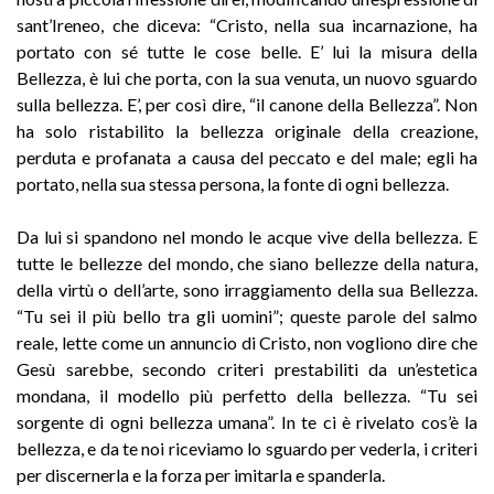
sant’Ireneo, che diceva: “Cristo, nella sua incarnazione, ha
portato con sé tutte le cose belle. E’ lui la misura della
Bellezza, è lui che porta, con la sua venuta, un nuovo sguardo
sulla bellezza. E’, per così dire, “il canone della Bellezza”. Non
ha solo ristabilito la bellezza originale della creazione,
perduta e profanata a causa del peccato e del male; egli ha
portato, nella sua stessa persona, la fonte di ogni bellezza.
Da lui si spandono nel mondo le acque vive della bellezza. E
tutte le bellezze del mondo, che siano bellezze della natura,
della virtù o dell’arte, sono irraggiamento della sua Bellezza.
“Tu sei il più bello tra gli uomini”; queste parole del salmo
reale, lette come un annuncio di Cristo, non vogliono dire che
Gesù sarebbe, secondo criteri prestabiliti da un’estetica
mondana, il modello più perfetto della bellezza. “Tu sei
sorgente di ogni bellezza umana”. In te ci è rivelato cos’è la
bellezza, e da te noi riceviamo lo sguardo per vederla, i criteri
per discernerla e la forza per imitarla e spanderla.