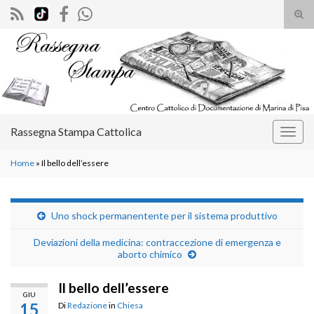
Atti
il
Search for:
mod
di
rice
Rassegna Stampa Cattolica
Attiv
la
Home
»
Il bello dell’essere
navig
Uno shock permanentente per il sistema produttivo
Deviazioni della medicina: contraccezione di emergenza e
aborto chimico
Il bello dell’essere
GIU
15
Di
Redazione
in
Chiesa