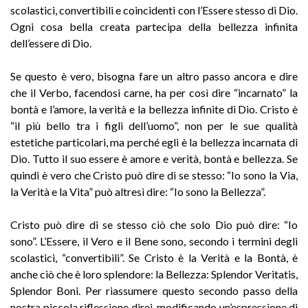
scolastici, convertibili e coincidenti con l’Essere stesso di Dio.
Ogni cosa bella creata partecipa della bellezza infinita
dell’essere di Dio.
Se questo è vero, bisogna fare un altro passo ancora e dire
che il Verbo, facendosi carne, ha per così dire “incarnato” la
bontà e l’amore, la verità e la bellezza infinite di Dio. Cristo è
“il più bello tra i figli dell’uomo”, non per le sue qualità
estetiche particolari, ma perché egli è la bellezza incarnata di
Dio. Tutto il suo essere è amore e verità, bontà e bellezza. Se
quindi è vero che Cristo può dire di se stesso: “Io sono la Via,
la Verità e la Vita” può altresì dire: “Io sono la Bellezza”.
Cristo può dire di se stesso ciò che solo Dio può dire: “Io
sono”. L’Essere, il Vero e il Bene sono, secondo i termini degli
scolastici, “convertibili”. Se Cristo è la Verità e la Bontà, è
anche ciò che è loro splendore: la Bellezza: Splendor Veritatis,
Splendor Boni. Per riassumere questo secondo passo della
nostra piccola riflessione direi, modificando un’espressione di