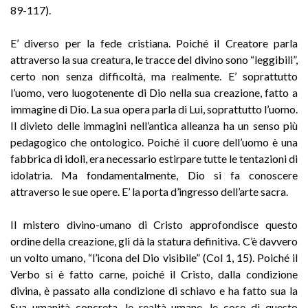
89-117).
E’ diverso per la fede cristiana. Poiché il Creatore parla
attraverso la sua creatura, le tracce del divino sono “leggibili”,
certo non senza difficoltà, ma realmente. E’ soprattutto
l’uomo, vero luogotenente di Dio nella sua creazione, fatto a
immagine di Dio. La sua opera parla di Lui, soprattutto l’uomo.
Il divieto delle immagini nell’antica alleanza ha un senso più
pedagogico che ontologico. Poiché il cuore dell’uomo è una
fabbrica di idoli, era necessario estirpare tutte le tentazioni di
idolatria. Ma fondamentalmente, Dio si fa conoscere
attraverso le sue opere. E’ la porta d’ingresso dell’arte sacra.
Il mistero divino-umano di Cristo approfondisce questo
ordine della creazione, gli dà la statura definitiva. C’è davvero
un volto umano, “l’icona del Dio visibile” (Col 1, 15). Poiché il
Verbo si è fatto carne, poiché il Cristo, dalla condizione
divina, è passato alla condizione di schiavo e ha fatto sua la
Sua umanità concreta, le realtà umane, le cose di questo