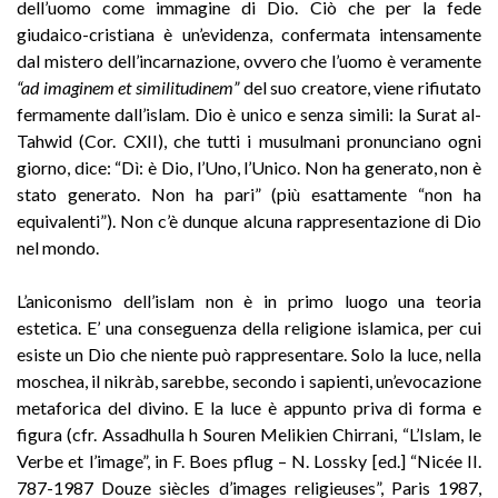
dell’uomo come immagine di Dio. Ciò che per la fede
giudaico-cristiana è un’evidenza, confermata intensamente
dal mistero dell’incarnazione, ovvero che l’uomo è veramente
“ad imaginem et similitudinem”
del suo creatore, viene rifiutato
fermamente dall’islam. Dio è unico e senza simili: la Surat al-
Tahwid (Cor. CXII), che tutti i musulmani pronunciano ogni
giorno, dice: “Dì: è Dio, l’Uno, l’Unico. Non ha generato, non è
stato generato. Non ha pari” (più esattamente “non ha
equivalenti”). Non c’è dunque alcuna rappresentazione di Dio
nel mondo.
L’aniconismo dell’islam non è in primo luogo una teoria
estetica. E’ una conseguenza della religione islamica, per cui
esiste un Dio che niente può rappresentare. Solo la luce, nella
moschea, il nikràb, sarebbe, secondo i sapienti, un’evocazione
metaforica del divino. E la luce è appunto priva di forma e
figura (cfr. Assadhulla h Souren Melikien Chirrani, “L’Islam, le
Verbe et l’image”, in F. Boes pflug – N. Lossky [ed.] “Nicée II.
787-1987 Douze siècles d’images religieuses”, Paris 1987,