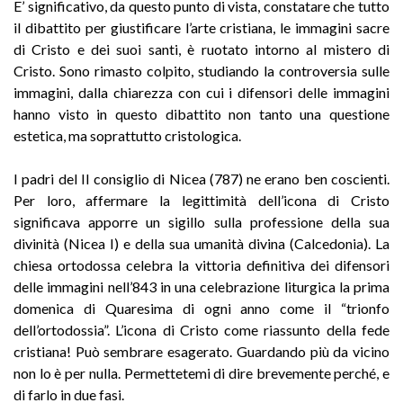
E’ significativo, da questo punto di vista, constatare che tutto
il dibattito per giustificare l’arte cristiana, le immagini sacre
di Cristo e dei suoi santi, è ruotato intorno al mistero di
Cristo. Sono rimasto colpito, studiando la controversia sulle
immagini, dalla chiarezza con cui i difensori delle immagini
hanno visto in questo dibattito non tanto una questione
estetica, ma soprattutto cristologica.
I padri del II consiglio di Nicea (787) ne erano ben coscienti.
Per loro, affermare la legittimità dell’icona di Cristo
significava apporre un sigillo sulla professione della sua
divinità (Nicea I) e della sua umanità divina (Calcedonia). La
chiesa ortodossa celebra la vittoria definitiva dei difensori
delle immagini nell’843 in una celebrazione liturgica la prima
domenica di Quaresima di ogni anno come il “trionfo
dell’ortodossia”. L’icona di Cristo come riassunto della fede
cristiana! Può sembrare esagerato. Guardando più da vicino
non lo è per nulla. Permettetemi di dire brevemente perché, e
di farlo in due fasi.