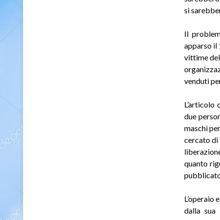
si sarebber
Il proble
apparso il 
vittime del
organizzaz
venduti per
L’articolo
due person
maschi per
cercato di
liberazion
quanto rig
pubblicato
L’operaio 
dalla sua 