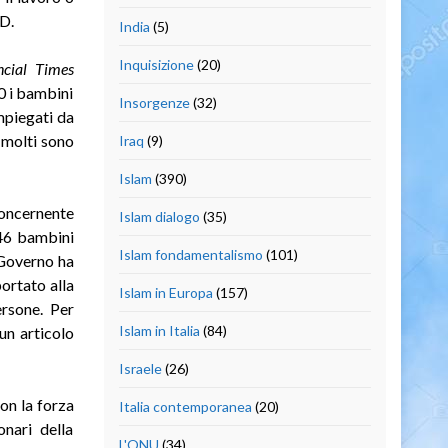
RD.
India
(5)
Inquisizione
(20)
ncial Times
00 i bambini
Insorgenze
(32)
impiegati da
 molti sono
Iraq
(9)
Islam
(390)
concernente
Islam dialogo
(35)
 46 bambini
Islam fondamentalismo
(101)
l Governo ha
ortato alla
Islam in Europa
(157)
ersone. Per
Islam in Italia
(84)
 un articolo
Israele
(26)
on la forza
Italia contemporanea
(20)
onari della
L'ONU
(34)