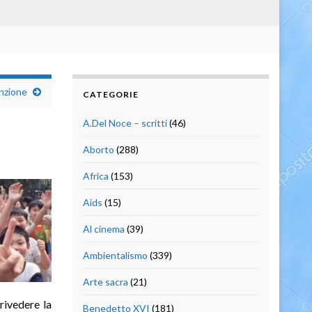
enzione
CATEGORIE
A.Del Noce – scritti
(46)
Aborto
(288)
Africa
(153)
Aids
(15)
Al cinema
(39)
Ambientalismo
(339)
Arte sacra
(21)
 rivedere la
Benedetto XVI
(181)