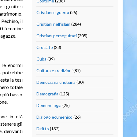
Costume
(238)
 i genitori
Cristiani e guerra
(25)
matrimonio.
Pechino, il
Cristiani nell'islam
(284)
100 femmine
 ragazze.
Cristiani perseguitati
(205)
Crociate
(23)
Cuba
(39)
o le enormi
Cultura e tradizioni
(87)
ma potrebbe
sta la tesi
Democrazia cristiana
(30)
umero totale
Demografia
(125)
en più basso
one.
Demonologia
(25)
ione in età
Dialogo ecumenico
(26)
stenere gli
Diritto
(132)
, derivanti