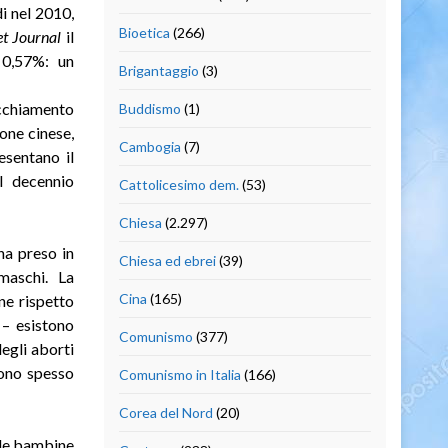
di nel 2010,
Bioetica
(266)
et Journal
il
o 0,57%: un
Brigantaggio
(3)
ecchiamento
Buddismo
(1)
one cinese,
Cambogia
(7)
esentano il
l decennio
Cattolicesimo dem.
(53)
Chiesa
(2.297)
ha preso in
Chiesa ed ebrei
(39)
maschi. La
Cina
(165)
ne rispetto
 – esistono
Comunismo
(377)
degli aborti
 sono spesso
Comunismo in Italia
(166)
Corea del Nord
(20)
 le bambine