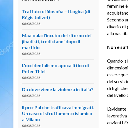
femmine è 
Trattato di filosofia – I Logica (di
acquistano
Régis Jolivet)
Secondo un
06/08/2026
divario di
alla nascit
Maaloula: l’incubo del ritorno dei
jihadisti, tredici anni dopo il
Non è suf
martirio
06/08/2026
Quando si 
L’occidentalismo apocalittico di
dimensioni
Peter Thiel
essere que
06/08/2026
del serviz
di figli ch
Da dove viene la violenza in Italia?
del livello
06/08/2026
Il pro-Pal che trafficava immigrati.
L’evidente
Un caso di sfruttamento islamico
lavorativa
a Milano
anziani.L’
E
06/08/2026