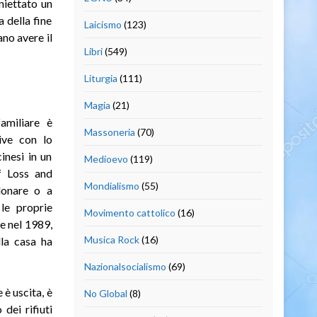
niettato un
 della fine
Laicismo
(123)
no avere il
Libri
(549)
Liturgia
(111)
Magia
(21)
familiare è
Massoneria
(70)
rive con lo
inesi in un
Medioevo
(119)
f Loss and
Mondialismo
(55)
donare o a
 le proprie
Movimento cattolico
(16)
le nel 1989,
Musica Rock
(16)
lla casa ha
Nazionalsocialismo
(69)
 è uscita, è
No Global
(8)
dei rifiuti