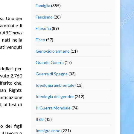
Famiglia
(355)
Fascismo
(28)
si. Uno dei
ambini e li
Filosofia
(89)
la
ABC news
 nati nella
Fisco
(57)
ati venduti
Genocidio armeno
(11)
Grande Guerra
(17)
dollari per
Guerra di Spagna
(33)
evuto 2.760
ferito che,
Ideologia ambientale
(13)
man Rights
Ideologia del gender
(212)
nificazione
, ai test di
II Guerra Mondiale
(74)
Il 68
(43)
o dei figli
Immigrazione
(221)
il lavoro o