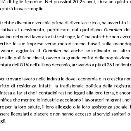
sità di figlie femmine. Nei prossimi 20-25 anni, circa un quinto 
 potrà trovare moglie.
trebbe diventare vecchia prima di diventare ricca, ha avvertito il t
relativo al censimento, pubblicato dal quotidiano
Guardian
del 
bacino dei nuovi lavoratori si restringe, la Cina potrebbe non aver
vertire le sue imprese verso metodi meno basati sulla manodo
valore aggiunto. Il
Guardian
ha anche sottolineato un altr
e alle politiche cinesi, ovvero la grande entità della popolazione 
tata dell’81% nell’ultimo decennio, arrivando a più di 261 milioni 
per trovare lavoro nelle industrie dove l’economia è in crescita n
ritto di residenza. Infatti, la tradizionale politica della registr
intesa a far sì che i contadini restino legati alla loro terra, è ancor
nifica che mentre le industrie accolgono i lavoratori migranti, no
 per la loro salute, il loro alloggio o la loro assistenza sociale. 
sere licenziati a piacere e non hanno accesso ai servizi sanitari o 
gli.