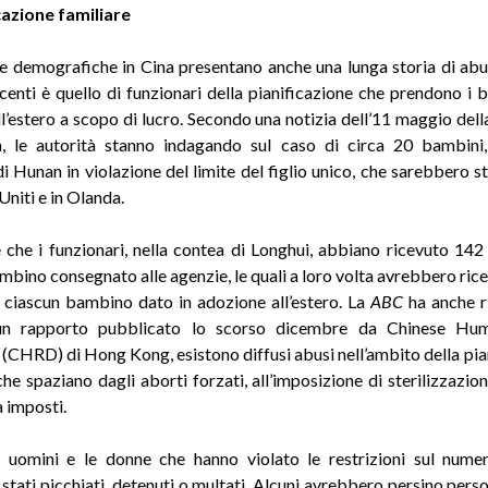
cazione familiare
he demografiche in Cina presentano anche una lunga storia di abu
ecenti è quello di funzionari della pianificazione che prendono i b
l’estero a scopo di lucro. Secondo una notizia dell’11 maggio del
a, le autorità stanno indagando sul caso di circa 20 bambini,
di Hunan in violazione del limite del figlio unico, che sarebbero st
 Uniti e in Olanda.
e che i funzionari, nella contea di Longhui, abbiano ricevuto 142 
mbino consegnato alle agenzie, le quali a loro volta avrebbero ric
r ciascun bambino dato in adozione all’estero. La
ABC
ha anche ri
n rapporto pubblicato lo scorso dicembre da Chinese Hu
(CHRD) di Hong Kong, esistono diffusi abusi nell’ambito della pia
che spaziano dagli aborti forzati, all’imposizione di sterilizzazioni
 imposti.
li uomini e le donne che hanno violato le restrizioni sul numer
stati picchiati, detenuti o multati. Alcuni avrebbero persino perso 