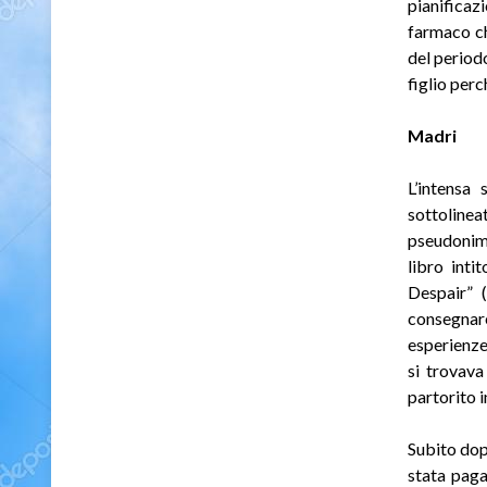
pianificaz
farmaco ch
del period
figlio perc
Madri
L’intensa 
sottolinea
pseudonimo
libro int
Despair” 
consegnare
esperienze 
si trovava
partorito 
Subito dopo
stata paga