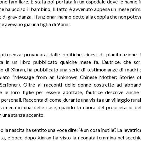
ione familiare. È stata poi portata in un ospedale dove le hanno i
e ha ucciso il bambino. Il fatto è avvenuto appena un mese prima
o di gravidanza. I funzionari hanno detto alla coppia che non poteva
hé avevano gia una figlia di 9 anni.
sofferenza provocata dalle politiche cinesi di pianificazione 
ta in un libro pubblicato qualche mese fa. L’autrice, che sc
 di Xinran, ha pubblicato una serie di testimonianze di madri c
itolato “Message from an Unknown Chinese Mother: Stories o
(Scribner). Oltre ai racconti delle donne costrette ad abban
 le loro figlie per essere adottate, l’autrice descrive anche
personali. Racconta di come, durante una visita a un villaggio rura
 a cena in una delle case, quando la nuora del proprietario de
in una stanza accanto.
 la nascita ha sentito una voce dire: “è un cosa inutile”. La levatrice
ta, e poco dopo Xinran ha visto la neonata femmina nel secchio 