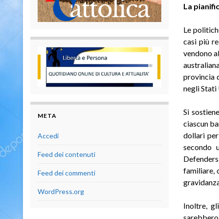
La pianifi
Le politic
casi più r
vendono al
australian
provincia 
negli Stati
Si sostien
META
ciascun ba
dollari pe
Accedi
secondo u
Feed dei contenuti
Defenders 
familiare, 
Feed dei commenti
gravidanza
WordPress.org
Inoltre, g
sarebbero 