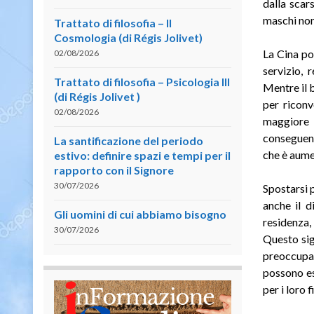
dalla scar
maschi non
Trattato di filosofia – II
Cosmologia (di Régis Jolivet)
La Cina po
02/08/2026
servizio, 
Trattato di filosofia – Psicologia III
Mentre il 
(di Régis Jolivet )
per ricon
02/08/2026
maggiore 
conseguent
La santificazione del periodo
che è aumen
estivo: definire spazi e tempi per il
rapporto con il Signore
30/07/2026
Spostarsi 
anche il di
Gli uomini di cui abbiamo bisogno
residenza, 
30/07/2026
Questo sig
preoccupare
possono es
per i loro fi