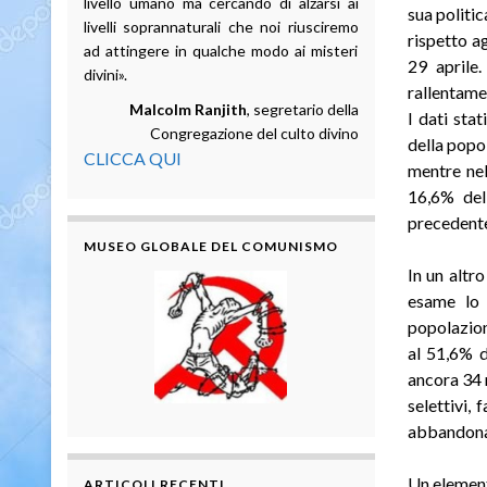
livello umano ma cercando di alzarsi ai
sua politic
livelli soprannaturali che noi riusciremo
rispetto a
ad attingere in qualche modo ai misteri
29 aprile.
divini».
rallentame
Malcolm Ranjith
, segretario della
I dati sta
Congregazione del culto divino
della popo
CLICCA QUI
mentre nel
16,6% del
precedent
MUSEO GLOBALE DEL COMUNISMO
In un altr
esame lo 
popolazion
al 51,6% d
ancora 34 m
selettivi, 
abbandonat
Un element
ARTICOLI RECENTI