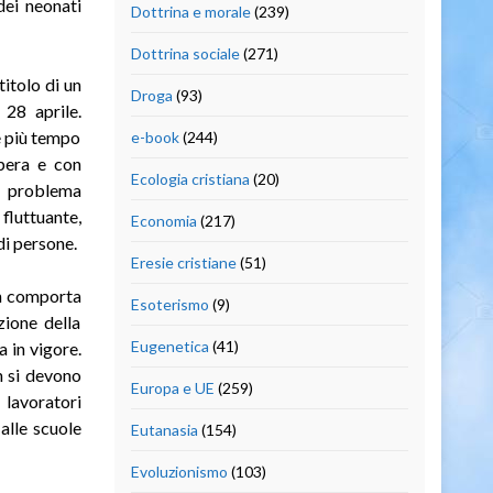
dei neonati
Dottrina e morale
(239)
Dottrina sociale
(271)
itolo di un
Droga
(93)
28 aprile.
e più tempo
e-book
(244)
pera e con
Ecologia cristiana
(20)
o problema
fluttuante,
Economia
(217)
di persone.
Eresie cristiane
(51)
on comporta
Esoterismo
(9)
azione della
Eugenetica
(41)
a in vigore.
n si devono
Europa e UE
(259)
I lavoratori
alle scuole
Eutanasia
(154)
Evoluzionismo
(103)