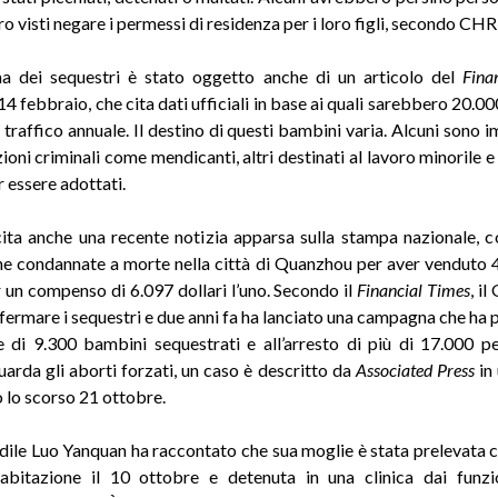
o visti negare i permessi di residenza per i loro figli, secondo CH
ma dei sequestri è stato oggetto anche di un articolo del
Fina
14 febbraio, che cita dati ufficiali in base ai quali sarebbero 20.0
 traffico annuale. Il destino di questi bambini varia. Alcuni sono 
ioni criminali come mendicanti, altri destinati al lavoro minorile e
 essere adottati.
 cita anche una recente notizia apparsa sulla stampa nazionale, 
e condannate a morte nella città di Quanzhou per aver venduto
 un compenso di 6.097 dollari l’uno. Secondo il
Financial Times
, i
 fermare i sequestri e due anni fa ha lanciato una campagna che ha p
e di 9.300 bambini sequestrati e all’arresto di più di 17.000 p
uarda gli aborti forzati, un caso è descritto da
Associated Press
in
 lo scorso 21 ottobre.
edile Luo Yanquan ha raccontato che sua moglie è stata prelevata c
abitazione il 10 ottobre e detenuta in una clinica dai funzi