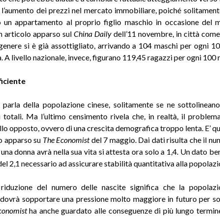
l’aumento dei prezzi nel mercato immobiliare, poiché solitamente
 un appartamento al proprio figlio maschio in occasione del 
 articolo apparso sul
China Daily
dell’11 novembre, in città come 
 genere si è già assottigliato, arrivando a 104 maschi per ogni 
a. A livello nazionale, invece, figurano 119,45 ragazzi per ogni 100
ficiente
parla della popolazione cinese, solitamente se ne sottolinean
 totali. Ma l’ultimo censimento rivela che, in realtà, il proble
llo opposto, ovvero di una crescita demografica troppo lenta. E’ que
io apparso su
The Economist
del 7 maggio. Dai dati risulta che il n
e una donna avrà nella sua vita si attesta ora solo a 1,4. Un dato b
 del 2,1 necessario ad assicurare stabilità quantitativa alla popolazi
 riduzione del numero delle nascite significa che la popolaz
 dovrà sopportare una pressione molto maggiore in futuro per so
conomist
ha anche guardato alle conseguenze di più lungo termine