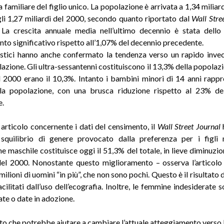
a familiare del figlio unico. La popolazione è arrivata a 1,34 miliar
gli 1,27 miliardi del 2000, secondo quanto riportato dal
Wall Stre
 La crescita annuale media nell’ultimo decennio è stata dell
nto significativo rispetto all’1,07% del decennio precedente.
tistici hanno anche confermato la tendenza verso un rapido inv
lazione. Gli ultra-sessantenni costituiscono il 13,3% della popolazi
 2000 erano il 10,3%. Intanto i bambini minori di 14 anni rappr
la popolazione, con una brusca riduzione rispetto al 23% de
e.
o articolo concernente i dati del censimento, il
Wall Street Journal
squilibrio di genere provocato dalla preferenza per i figli 
e maschile costituisce oggi il 51,3% del totale, in lieve diminuzio
el 2000. Nonostante questo miglioramento – osserva l’articolo
ilioni di uomini “in più”, che non sono pochi. Questo è il risultato 
facilitati dall’uso dell’ecografia. Inoltre, le femmine indesiderate
e o date in adozione.
o che potrebbe aiutare a cambiare l’attuale atteggiamento verso