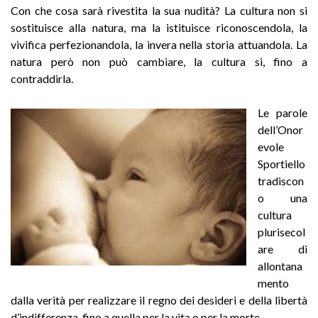
Con che cosa sarà rivestita la sua nudità? La cultura non si
sostituisce alla natura, ma la istituisce riconoscendola, la
vivifica perfezionandola, la invera nella storia attuandola. La
natura però non può cambiare, la cultura si, fino a
contraddirla.
Le parole
dell’Onor
evole
Sportiello
tradiscon
o una
cultura
plurisecol
are di
allontana
mento
dalla verità per realizzare il regno dei desideri e della libertà
d’indifferenza, fino a quella per la vita o per la morte.