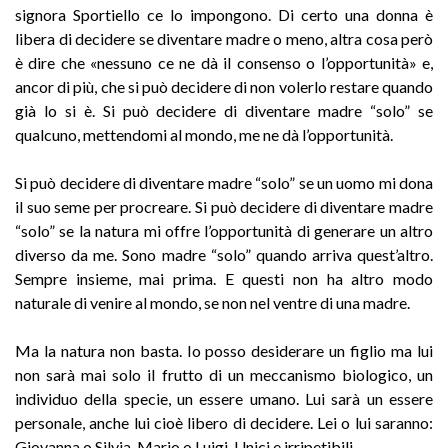
signora Sportiello ce lo impongono. Di certo una donna è
libera di decidere se diventare madre o meno, altra cosa però
è dire che «nessuno ce ne dà il consenso o l’opportunità» e,
ancor di più, che si può decidere di non volerlo restare quando
già lo si è. Si può decidere di diventare madre “solo” se
qualcuno, mettendomi al mondo, me ne dà l’opportunità.
Si può decidere di diventare madre “solo” se un uomo mi dona
il suo seme per procreare. Si può decidere di diventare madre
“solo” se la natura mi offre l’opportunità di generare un altro
diverso da me. Sono madre “solo” quando arriva quest’altro.
Sempre insieme, mai prima. E questi non ha altro modo
naturale di venire al mondo, se non nel ventre di una madre.
Ma la natura non basta. Io posso desiderare un figlio ma lui
non sarà mai solo il frutto di un meccanismo biologico, un
individuo della specie, un essere umano. Lui sarà un essere
personale, anche lui cioè libero di decidere. Lei o lui saranno:
Giovanna o Silvia, Mario o Luigi. Unici e irripetibili.