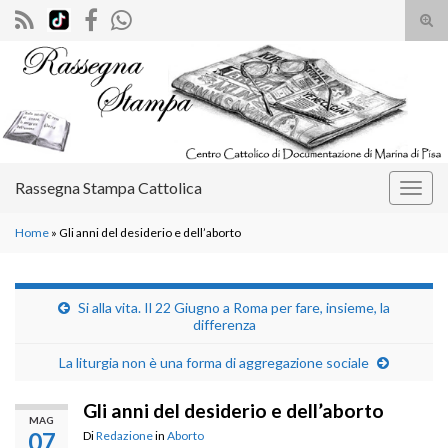
Atti
il
Search for:
mod
di
rice
Rassegna Stampa Cattolica
Attiv
la
Home
»
Gli anni del desiderio e dell’aborto
navig
Si alla vita. Il 22 Giugno a Roma per fare, insieme, la
differenza
La liturgia non è una forma di aggregazione sociale
Gli anni del desiderio e dell’aborto
MAG
07
Di
Redazione
in
Aborto