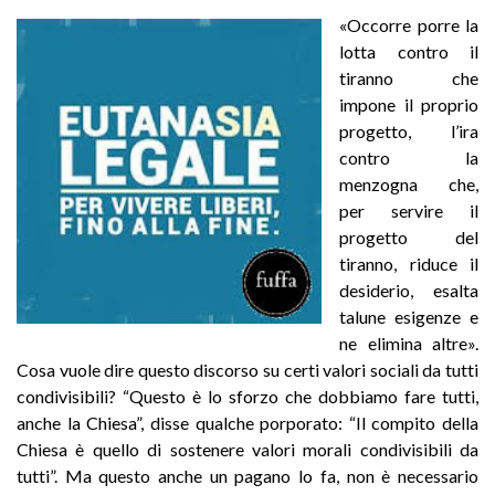
«Occorre porre la
lotta contro il
tiranno che
impone il proprio
progetto, l’ira
contro la
menzogna che,
per servire il
progetto del
tiranno, riduce il
desiderio, esalta
talune esigenze e
ne elimina altre».
Cosa vuole dire questo discorso su certi valori sociali da tutti
condivisibili? “Questo è lo sforzo che dobbiamo fare tutti,
anche la Chiesa”, disse qualche porporato: “Il compito della
Chiesa è quello di sostenere valori morali condivisibili da
tutti”. Ma questo anche un pagano lo fa, non è necessario