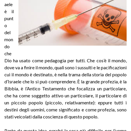
aele
è il
punt
o
del
mon
do
che
Dio ha usato come pedagogia per tutti. Che cos’è il mondo,
dove va a finire il mondo, quali sono i sussulti e le pacificazioni
cui il mondo è destinato, è nella trama della storia del popolo
d’Israele che lo si può comprendere. È la grande profezia, è la
Bibbia, è l’Antico Testamento che focalizza un particolare,
che ha come soggetto attivo un particolare, il particolare di
un piccolo popolo (piccolo, relativamente): eppure tutti i
destini degli uomini, come significato e come profezia, sono
stati veicolati dalla coscienza di questo popolo.
Parto da questa idea, perché la cosa più difficile, per l’uomo