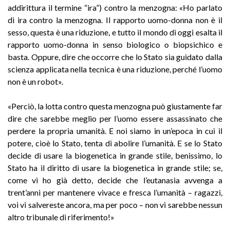
addirittura il termine “ira”) contro la menzogna: «Ho parlato
di ira contro la menzogna. Il rapporto uomo-donna non è il
sesso, questa è una riduzione, e tutto il mondo di oggi esalta il
rapporto uomo-donna in senso biologico o biopsichico e
basta. Oppure, dire che occorre che lo Stato sia guidato dalla
scienza applicata nella tecnica è una riduzione, perché l’uomo
non è un robot».
«Perciò, la lotta contro questa menzogna può giustamente far
dire che sarebbe meglio per l’uomo essere assassinato che
perdere la propria umanità. E noi siamo in un’epoca in cui il
potere, cioè lo Stato, tenta di abolire l’umanità. E se lo Stato
decide di usare la biogenetica in grande stile, benissimo, lo
Stato ha il diritto di usare la biogenetica in grande stile; se,
come vi ho già detto, decide che l’eutanasia avvenga a
trent’anni per mantenere vivace e fresca l’umanità – ragazzi,
voi vi salvereste ancora, ma per poco – non vi sarebbe nessun
altro tribunale di riferimento!»