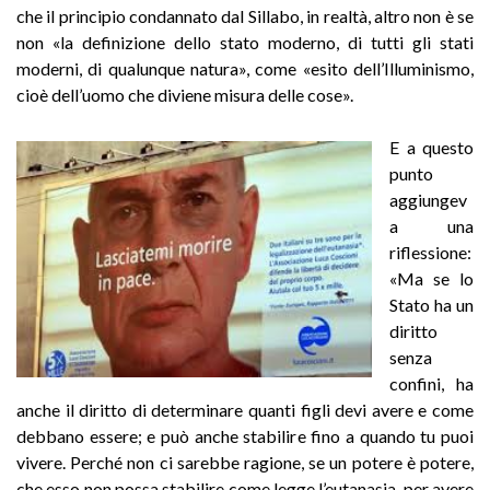
che il principio condannato dal Sillabo, in realtà, altro non è se
non «la definizione dello stato moderno, di tutti gli stati
moderni, di qualunque natura», come «esito dell’Illuminismo,
cioè dell’uomo che diviene misura delle cose».
E a questo
punto
aggiungev
a una
riflessione:
«Ma se lo
Stato ha un
diritto
senza
confini, ha
anche il diritto di determinare quanti figli devi avere e come
debbano essere; e può anche stabilire fino a quando tu puoi
vivere. Perché non ci sarebbe ragione, se un potere è potere,
che esso non possa stabilire come legge l’eutanasia, per avere