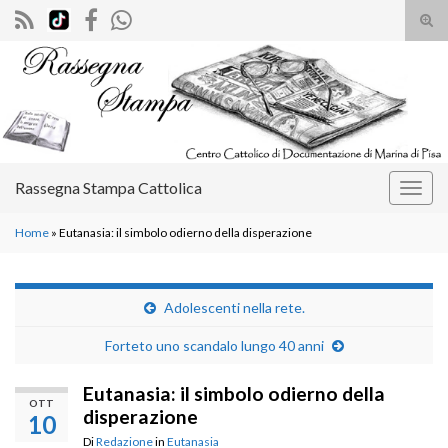
Atti
il
Search for:
mod
di
rice
Rassegna Stampa Cattolica
Attiv
la
Home
»
Eutanasia: il simbolo odierno della disperazione
navig
Adolescenti nella rete.
Forteto uno scandalo lungo 40 anni
Eutanasia: il simbolo odierno della
OTT
disperazione
10
Di
Redazione
in
Eutanasia