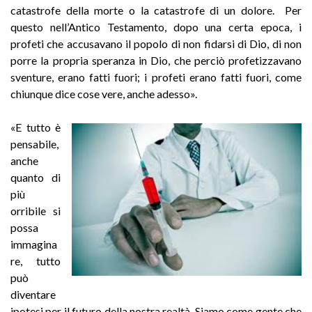
catastrofe della morte o la catastrofe di un dolore. Per
questo nell’Antico Testamento, dopo una certa epoca, i
profeti che accusavano il popolo di non fidarsi di Dio, di non
porre la propria speranza in Dio, che perciò profetizzavano
sventure, erano fatti fuori; i profeti erano fatti fuori, come
chiunque dice cose vere, anche adesso».
«E tutto è
pensabile,
anche
quanto di
più
orribile si
possa
immagina
re, tutto
può
diventare
ipotesi per il futuro della nostra realtà. Siamo come gente che