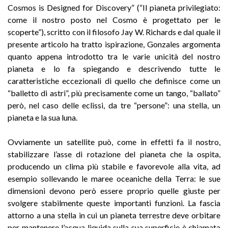
Cosmos is Designed for Discovery” (“Il pianeta privilegiato:
come il nostro posto nel Cosmo è progettato per le
scoperte”), scritto con il filosofo Jay W. Richards e dal quale il
presente articolo ha tratto ispirazione, Gonzales argomenta
quanto appena introdotto tra le varie unicità del nostro
pianeta e lo fa spiegando e descrivendo tutte le
caratteristiche eccezionali di quello che definisce come un
“balletto di astri”, più precisamente come un tango, “ballato”
però, nel caso delle eclissi, da tre “persone”: una stella, un
pianeta e la sua luna.
Ovviamente un satellite può, come in effetti fa il nostro,
stabilizzare l’asse di rotazione del pianeta che la ospita,
producendo un clima più stabile e favorevole alla vita, ad
esempio sollevando le maree oceaniche della Terra: le sue
dimensioni devono però essere proprio quelle giuste per
svolgere stabilmente queste importanti funzioni. La fascia
attorno a una stella in cui un pianeta terrestre deve orbitare
per mantenere l’acqua liquida sulla sua superficie è chiamata