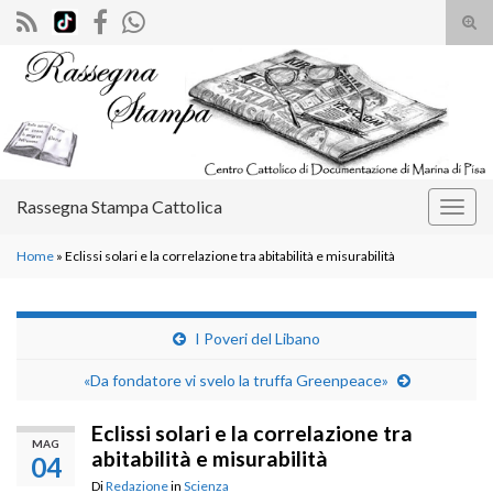
Atti
il
Search for:
mod
di
rice
Rassegna Stampa Cattolica
Attiv
la
Home
»
Eclissi solari e la correlazione tra abitabilità e misurabilità
navig
I Poveri del Libano
«Da fondatore vi svelo la truffa Greenpeace»
Eclissi solari e la correlazione tra
MAG
abitabilità e misurabilità
04
Di
Redazione
in
Scienza