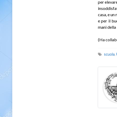
per elevare
insoddisfat
casa, e un
e per il bu
mani della
(Ha collabo
scuola
,