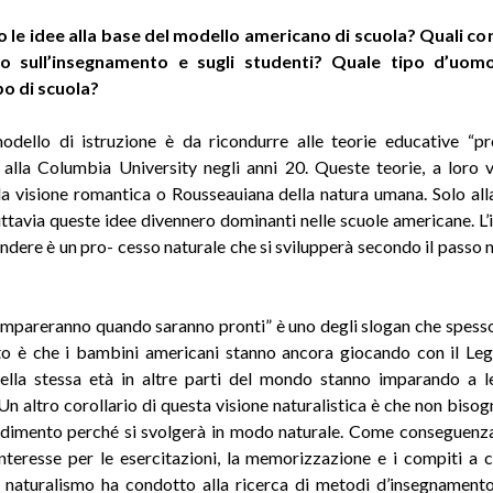
o le idee alla base del modello americano di scuola? Quali c
o sull’insegnamento e sugli studenti? Quale tipo d’uom
po di scuola?
modello di istruzione è da ricondurre alle teorie educative “pr
 alla Columbia University negli anni 20. Queste teorie, a loro 
la visione romantica o Rousseauiana della natura umana. Solo alla
tuttavia queste idee divennero dominanti nelle scuole americane. L’
endere è un pro- cesso naturale che si svilupperà secondo il passo n
impareranno quando saranno pronti” è uno degli slogan che spess
to è che i bambini americani stanno ancora giocando con il Le
ella stessa età in altre parti del mondo stanno imparando a l
 Un altro corollario di questa visione naturalistica è che non bisog
ndimento perché si svolgerà in modo naturale. Come conseguenza
nteresse per le esercitazioni, la memorizzazione e i compiti a ca
ul naturalismo ha condotto alla ricerca di metodi d’insegnament