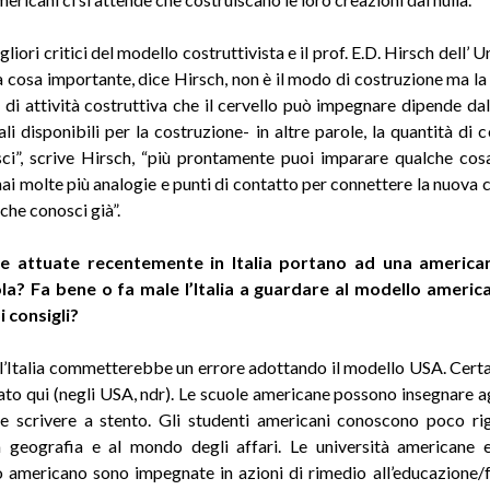
liori critici del modello costruttivista e il prof. E.D. Hirsch dell’ U
La cosa importante, dice Hirsch, non è il modo di costruzione ma la 
à di attività costruttiva che il cervello può impegnare dipende dal
ali disponibili per la costruzione- in altre parole, la quantità di 
ci”, scrive Hirsch, “più prontamente puoi imparare qualche cos
hai molte più analogie e punti di contatto per connettere la nuova
che conosci già”.
e attuate recentemente in Italia portano ad una america
ola? Fa bene o fa male l’Italia a guardare al modello americ
i consigli?
l’Italia commetterebbe un errore adottando il modello USA. Cer
ato qui (negli USA, ndr). Le scuole americane possono insegnare ag
e scrivere a stento. Gli studenti americani conoscono poco ri
la geografia e al mondo degli affari. Le università americane
americano sono impegnate in azioni di rimedio all’educazione