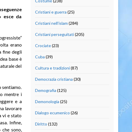
Costume
(238)
onseguenze
Cristiani e guerra
(25)
o esce da
Cristiani nell'islam
(284)
Cristiani perseguitati
(205)
ogressiste”
volta erano
Crociate
(23)
 fine degli
Cuba
(39)
idea base è
aturale del
Cultura e tradizioni
(87)
Democrazia cristiana
(30)
o sentiamo.
Demografia
(125)
go mentre i
eggere e a
Demonologia
(25)
na lavorare
Dialogo ecumenico
(26)
 vi e stato
sa. Infine,
Diritto
(132)
o che sono,