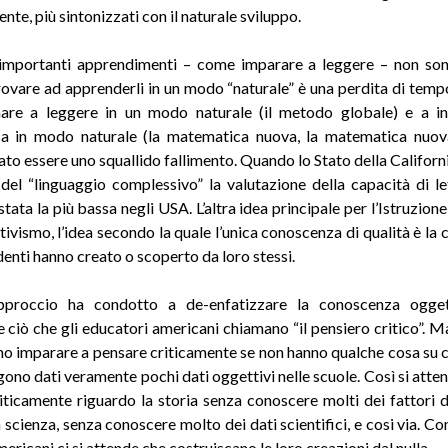
te, più sintonizzati con il naturale sviluppo.
importanti apprendimenti – come imparare a leggere – non son
Provare ad apprenderli in un modo “naturale” è una perdita di tempo
nare a leggere in un modo naturale (il metodo globale) e a in
a in modo naturale (la matematica nuova, la matematica nuov
ato essere uno squallido fallimento. Quando lo Stato della Californi
del “linguaggio complessivo” la valutazione della capacità di le
stata la più bassa negli USA. L’altra idea principale per l’Istruzio
ttivismo, l’idea secondo la quale l’unica conoscenza di qualità è l
denti hanno creato o scoperto da loro stessi.
proccio ha condotto a de-enfatizzare la conoscenza ogge
e ciò che gli educatori americani chiamano “il pensiero critico”. M
o imparare a pensare criticamente se non hanno qualche cosa su c
gono dati veramente pochi dati oggettivi nelle scuole. Così si atten
iticamente riguardo la storia senza conoscere molti dei fattori de
 scienza, senza conoscere molto dei dati scientifici, e cosi via. C
ricani ci si attende che costruiscano le loro creazioni dal nulla.