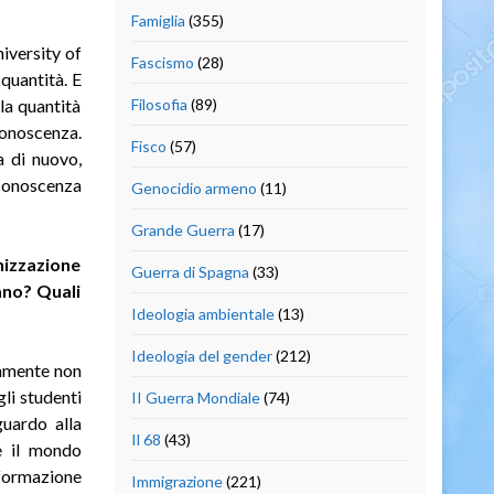
Famiglia
(355)
niversity of
Fascismo
(28)
quantità. E
la quantità
Filosofia
(89)
conoscenza.
Fisco
(57)
a di nuovo,
 conoscenza
Genocidio armeno
(11)
Grande Guerra
(17)
nizzazione
Guerra di Spagna
(33)
ano? Quali
Ideologia ambientale
(13)
Ideologia del gender
(212)
tamente non
li studenti
II Guerra Mondiale
(74)
guardo alla
Il 68
(43)
 e il mondo
/formazione
Immigrazione
(221)