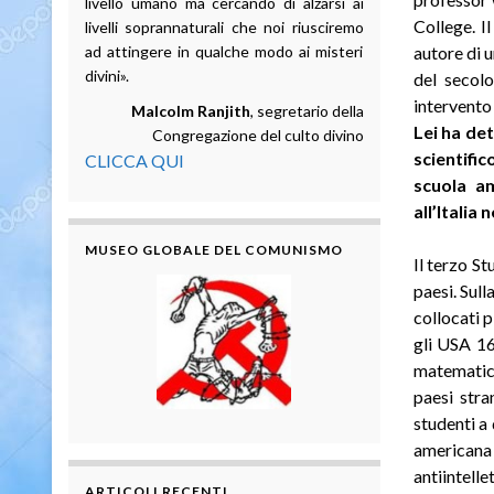
livello umano ma cercando di alzarsi ai
College. I
livelli soprannaturali che noi riusciremo
ad attingere in qualche modo ai misteri
autore di u
divini».
del secol
intervento 
Malcolm Ranjith
, segretario della
Lei ha det
Congregazione del culto divino
scientifi
CLICCA QUI
scuola am
all’Italia 
MUSEO GLOBALE DEL COMUNISMO
Il terzo S
paesi. Sull
collocati p
gli USA 16
matematich
paesi stra
studenti a 
american
antiintelle
ARTICOLI RECENTI