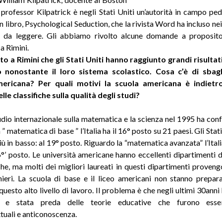
l professor Kilpatrick è negli Stati Uniti un’autorità in campo pe
n libro, Psychological Seduction, che la rivista Word ha incluso nei
o da leggere. Gli abbiamo rivolto alcune domande a proposito
a Rimini.
to a Rimini che gli Stati Uniti hanno raggiunto grandi risulta
co nonostante il loro sistema scolastico. Cosa c’è di sbagl
ericana? Per quali motivi la scuola americana è indietr
nelle classifiche sulla qualità degli studi?
tudio internazionale sulla matematica e la scienza nel 1995 ha con
a ” matematica di base ” l’Italia ha il 16° posto su 21 paesi. Gli Stat
iù in basso: al 19° posto. Riguardo la “matematica avanzata” l’Itali
°’ posto. Le università americane hanno eccellenti dipartimenti d
e, ma molti dei migliori laureati in questi dipartimenti proven
nieri. La scuola di base e il liceo americani non stanno prepar
questo alto livello di lavoro. Il problema è che negli ultimi 30anni 
a e stata preda delle teorie educative che furono essen
ttuali e anticonoscenza.