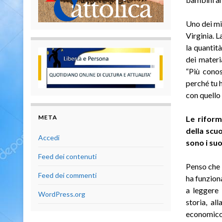
Uno dei mig
Virginia. 
la quantit
dei materi
“Più conos
perché tu 
con quello 
META
Le riform
della scu
Accedi
sono i suo
Feed dei contenuti
Penso che 
Feed dei commenti
ha funzion
a leggere 
WordPress.org
storia, al
economico 