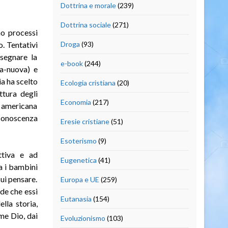
Dottrina e morale
(239)
Dottrina sociale
(271)
o processi
. Tentativi
Droga
(93)
segnare la
e-book
(244)
a-nuova) e
a ha scelto
Ecologia cristiana
(20)
ttura degli
Economia
(217)
ne americana
a conoscenza
Eresie cristiane
(51)
Esoterismo
(9)
ttiva e ad
Eugenetica
(41)
a i bambini
ui pensare.
Europa e UE
(259)
de che essi
Eutanasia
(154)
lla storia,
ome Dio, dai
Evoluzionismo
(103)