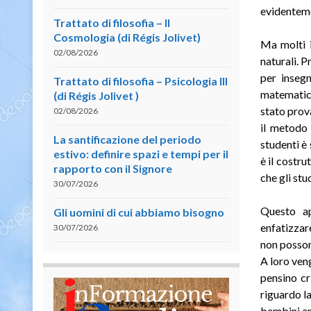
evidentemen
Trattato di filosofia – II
Cosmologia (di Régis Jolivet)
Ma molti 
02/08/2026
naturali. 
per inseg
Trattato di filosofia – Psicologia III
matematic
(di Régis Jolivet )
stato prov
02/08/2026
il metodo 
La santificazione del periodo
studenti è 
estivo: definire spazi e tempi per il
è il costru
rapporto con il Signore
che gli stu
30/07/2026
Questo ap
Gli uomini di cui abbiamo bisogno
enfatizzar
30/07/2026
non posson
A loro ven
pensino cr
riguardo la
bambini ame