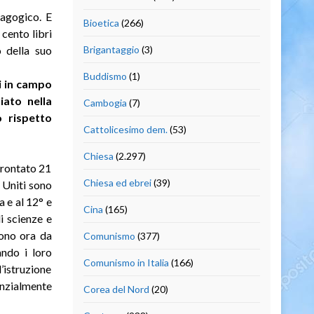
dagogico. E
Bioetica
(266)
 cento libri
 della suo
Brigantaggio
(3)
Buddismo
(1)
ti in campo
iato nella
Cambogia
(7)
o rispetto
Cattolicesimo dem.
(53)
Chiesa
(2.297)
frontato 21
Chiesa ed ebrei
(39)
i Uniti sono
a e al 12° e
Cina
(165)
i scienze e
gono ora da
Comunismo
(377)
ando i loro
Comunismo in Italia
(166)
l’istruzione
zialmente
Corea del Nord
(20)