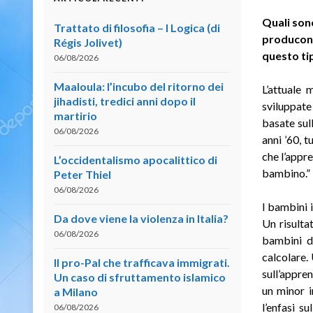
Quali son
Trattato di filosofia – I Logica (di
producon
Régis Jolivet)
questo ti
06/08/2026
Maaloula: l’incubo del ritorno dei
L’attuale 
jihadisti, tredici anni dopo il
sviluppate
martirio
basate sul
06/08/2026
anni ’60, 
che l’appr
L’occidentalismo apocalittico di
bambino.”
Peter Thiel
06/08/2026
I bambini 
Da dove viene la violenza in Italia?
Un risulta
06/08/2026
bambini d
calcolare.
Il pro-Pal che trafficava immigrati.
sull’appre
Un caso di sfruttamento islamico
un minor i
a Milano
l’enfasi s
06/08/2026