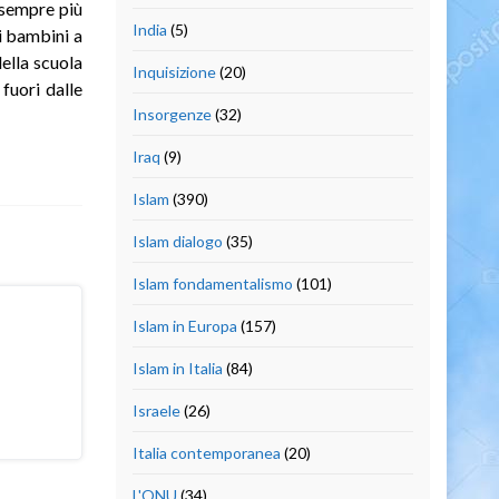
o sempre più
India
(5)
 i bambini a
ella scuola
Inquisizione
(20)
 fuori dalle
Insorgenze
(32)
Iraq
(9)
Islam
(390)
Islam dialogo
(35)
Islam fondamentalismo
(101)
Islam in Europa
(157)
Islam in Italia
(84)
Israele
(26)
Italia contemporanea
(20)
L'ONU
(34)