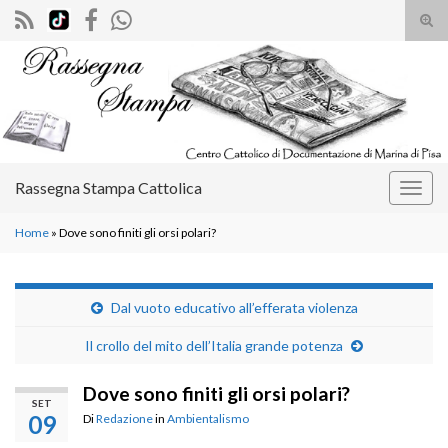
Atti
il
Search for:
mod
di
rice
Rassegna Stampa Cattolica
Attiv
la
Home
»
Dove sono finiti gli orsi polari?
navig
Dal vuoto educativo all’efferata violenza
Il crollo del mito dell’Italia grande potenza
Dove sono finiti gli orsi polari?
SET
09
Di
Redazione
in
Ambientalismo