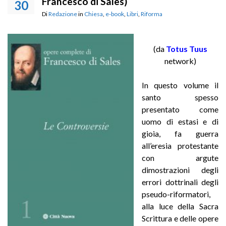
Francesco di Sales)
30
Di
Redazione
in
Chiesa
,
e-book
,
Libri
,
Riforma
(da
Totus Tuus
network)
In questo volume il
santo spesso
presentato come
uomo di estasi e di
gioia, fa guerra
all’eresia protestante
con argute
dimostrazioni degli
errori dottrinali degli
pseudo-riformatori,
alla luce della Sacra
Scrittura e delle opere