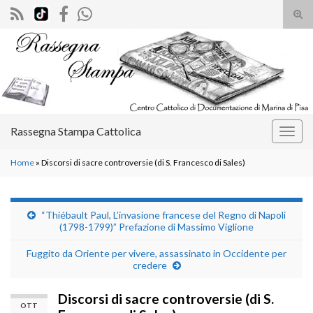
Atti
il
Search for:
mod
di
rice
Rassegna Stampa Cattolica
Attiv
la
Home
»
Discorsi di sacre controversie (di S. Francesco di Sales)
navig
“Thiébault Paul, L’invasione francese del Regno di Napoli
(1798-1799)” Prefazione di Massimo Viglione
Fuggito da Oriente per vivere, assassinato in Occidente per
credere
Discorsi di sacre controversie (di S.
OTT