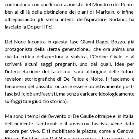
confondono con quelle neo-azioniste del Mondo o del Ponte,
ben al di là della distinzione dei piani di Maritain, o infine,
oltrepassando gli stessi intenti dell’ispiratore Rodano, ha
lasciato la Dc per il Pci.
Del Noce incontra in questa fase Gianni Baget Bozzo, già
protagonista della «terza generazione», che ora anima una
rivista critica dell’apertura a sinistra, L’Ordine Civile, e vi
scriverà alcuni saggi pregnanti, uno dei quali, Idee per
l’interpretazione del fascismo, sarà all’origine delle future
revisioni storiografiche di De Felice e Nolte. Il fascismo è
fenomeno del passato: occorre essere obiettivamente post-
fascisti (cioè antifascisti, ma senza caricare ideologicamente
sull’oggi tale giudizio storico).
Ma sono i tempi dell’avvento di De Gaulle oltralpe e, in Italia,
dell’incidente Tambroni: e il «mostro» fascista viene dato
ancora per vivo. E si mobilitano le piazze, come a Genova.
Ritorna l’antitesi, per Del Noce ottocentesca, tra progresso e