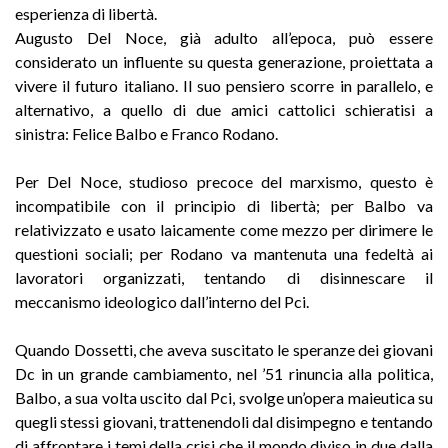
esperienza di libertà.
Augusto Del Noce, già adulto all’epoca, può essere
considerato un influente su questa generazione, proiettata a
vivere il futuro italiano. Il suo pensiero scorre in parallelo, e
alternativo, a quello di due amici cattolici schieratisi a
sinistra: Felice Balbo e Franco Rodano.
Per Del Noce, studioso precoce del marxismo, questo è
incompatibile con il principio di libertà; per Balbo va
relativizzato e usato laicamente come mezzo per dirimere le
questioni sociali; per Rodano va mantenuta una fedeltà ai
lavoratori organizzati, tentando di disinnescare il
meccanismo ideologico dall’interno del Pci.
Quando Dossetti, che aveva suscitato le speranze dei giovani
Dc in un grande cambiamento, nel ’51 rinuncia alla politica,
Balbo, a sua volta uscito dal Pci, svolge un’opera maieutica su
quegli stessi giovani, trattenendoli dal disimpegno e tentando
di affrontare i temi della crisi che il mondo diviso in due dalla