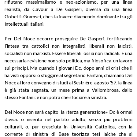
rifiutano massimalismo e neo-azionismo, per una linea
realista, da Cavour a De Gasperi, diversa da una linea
Gobetti-Gramsci, che sta invece divenendo dominante tra gli
intellettuali italiani.
Per Del Noce occorre proseguire De Gasperi, fortificando
l’intesa tra cattolici non integralisti, liberali non laicisti,
socialisti non marxisti. Essere liberali, ossia non radicali. È una
necessaria revisione non solo politica, ma filosofica, un lavoro
sui principi. Ma quando i giovani Dc, dopo anni di crisi che li
ha visti opporsi o sfuggire al segretario Fanfani, chiamano Del
Noce al loro convegno di studi al Sestrière, agosto ’57, la linea
è già stata segnata, un mese prima a Vallombrosa, dallo
stesso Fanfani: e non potrà che sfociare a sinistra.
Del Noce non sarà capito; la «terza generazione» Dc è ormai
divisa: o inserita nel partito adulto, senza più problemi
culturali, o, pur cresciuta in Università Cattolica, con la
corrente di sinistra di Base teorizza tesi laiche che si