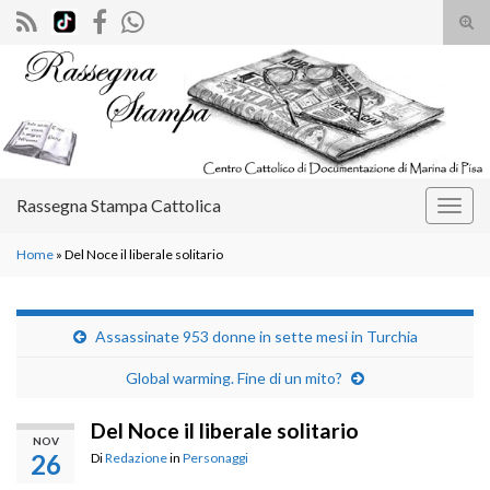
Atti
il
Search for:
mod
di
rice
Rassegna Stampa Cattolica
Attiv
la
Home
»
Del Noce il liberale solitario
navig
Assassinate 953 donne in sette mesi in Turchia
Global warming. Fine di un mito?
Del Noce il liberale solitario
NOV
26
Di
Redazione
in
Personaggi