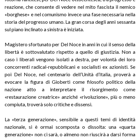
reazione, che consente di vedere nel mito fascista il nemico
«borghese» e nel comunismo invece una fase necessaria nella
storia del progresso umano. La gran corsa degli anni sessanta
sul piano inclinato a sinistra è iniziata.
Magistero sfortunato per Del Noce in anni in cui il senso della
libertà è sottovalutato rispetto a quello di giustizia. Non a
caso i liberali vengono isolati a destra, per volontà dei loro
concorrenti radical-repubblicani e socialisti ex azionisti. Se
poi Del Noce, nel centenario dell’Unità d’Italia, proverà a
evocare la figura di Gioberti come filosofo politico della
nazione atto a interpretare il risorgimento come
«restaurazione creatrice» anziché «rivoluzione», più o meno
compiuta, troverà solo critiche e dissensi.
La «terza generazione», sensibile a questi temi di identità
nazionale, si è ormai scomposta o dissolta: una «quarta
generazione» non ci sarà, o almeno non riuscirà a darsi forma