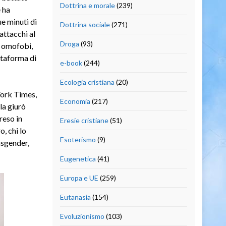
Dottrina e morale
(239)
 ha
ue minuti di
Dottrina sociale
(271)
attacchi al
Droga
(93)
t omofobi,
attaforma di
e-book
(244)
Ecologia cristiana
(20)
York Times,
Economia
(217)
la giurò
reso in
Eresie cristiane
(51)
, chi lo
Esoterismo
(9)
nsgender,
Eugenetica
(41)
Europa e UE
(259)
Eutanasia
(154)
Evoluzionismo
(103)