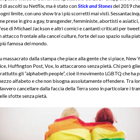
 di ascolti su Netflix, ma è stato con
Stick and Stones
del 2019 che
gni limite, con uno show tra i più scorretti mai visti. Sessantacinq
e prese in giro a gay, transgender, femministe, abortisti e asiatici, 
ese di Michael Jackson e altri comici e cantanti criticati per twee
un attacco frontale alla cancel culture, forte del suo spazio sulla pi
più famosa del mondo.
fu massacrato dalla stampa che piace alla gente che si piace, New 
ice, Huffington Post, Vox, lo attaccarono senza pietà. Chi però glie
rattutto gli “alphabeth people”, cioè il movimento LGBTQ che ha p
ezzo alfabeto e che non bisogna assolutamente offendere. Tra loro
vvero cancellare dalla faccia della Terra sono in particolare i tra
lle sfotte senza pietà.