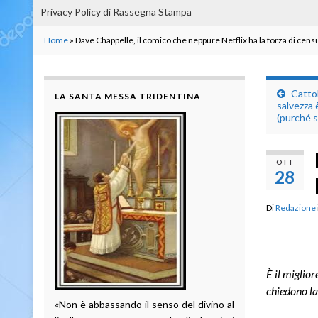
Privacy Policy di Rassegna Stampa
Home
»
Dave Chappelle, il comico che neppure Netflix ha la forza di cens
Cattoli
LA SANTA MESSA TRIDENTINA
salvezza 
(purché s
OTT
28
Di
Redazione
È il miglior
chiedono la
«Non è abbassando il senso del divino al