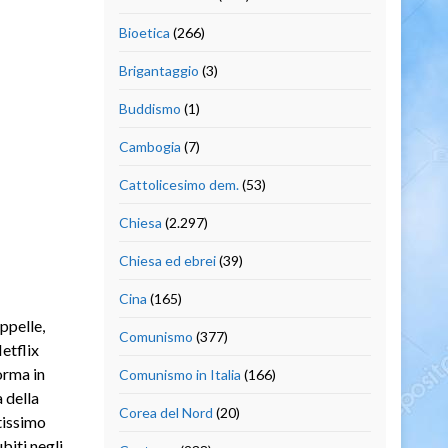
Bioetica
(266)
Brigantaggio
(3)
Buddismo
(1)
Cambogia
(7)
Cattolicesimo dem.
(53)
Chiesa
(2.297)
Chiesa ed ebrei
(39)
Cina
(165)
ppelle,
Comunismo
(377)
etflix
orma in
Comunismo in Italia
(166)
a della
Corea del Nord
(20)
tissimo
biti negli