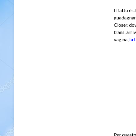
Il fatto è 
guadagnare
Closer, dov
trans, arri
vagina,
la 
Per questo 