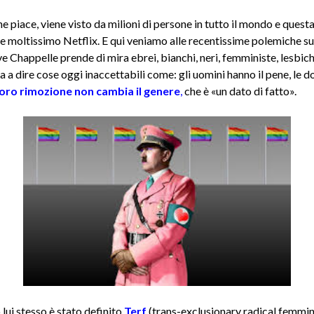
che piace, viene visto da milioni di persone in tutto il mondo e quest
 moltissimo Netflix. E qui veniamo alle recentissime polemiche s
e Chappelle prende di mira ebrei, bianchi, neri, femministe, lesbich
va a dire cose oggi inaccettabili come: gli uomini hanno il pene, le d
loro rimozione non cambia il genere
,
che è «un dato di fatto».
lui stesso è stato definito
Terf
(trans-exclusionary radical femmin