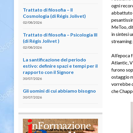
ogni record
Trattato di filosofia – II
abbattuto o
Cosmologia (di Régis Jolivet)
pesantissim
02/08/2026
MeToo, dif
in sintesi 
Trattato di filosofia – Psicologia III
(di Régis Jolivet )
streaming 
02/08/2026
All’epoca 
La santificazione del periodo
Atlantic, V
estivo: definire spazi e tempi per il
furono sop
rapporto con il Signore
ostaggio m
30/07/2026
vorrebbe da
Gli uomini di cui abbiamo bisogno
che Chappe
30/07/2026