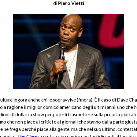
di
Piero Vietti
ulture logora anche chi le sopravvive (finora). È il caso di Dave Cha
 a ragione il miglior comico americano degli ultimi anni, uno che N
ioni di dollari a show per poterli trasmettere sulla propria piattaf
uno che non piace ai critici e ai giornali che stanno dalla parte giust
e ne frega perché piace alla gente, ma che nel suo ultimo, contesta
comico,
The Closer
,
sembra più reagire con fastidio agli attacchi su