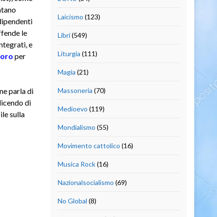
ntano
Laicismo
(123)
 dipendenti
fende le
Libri
(549)
tegrati, e
Liturgia
(111)
voro
per
Magia
(21)
ne parla di
Massoneria
(70)
dicendo di
Medioevo
(119)
le sulla
Mondialismo
(55)
Movimento cattolico
(16)
Musica Rock
(16)
Nazionalsocialismo
(69)
No Global
(8)