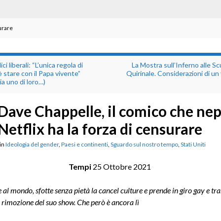
urare
ci liberali: “L’unica regola di
La Mostra sull’Inferno alle Sc
è stare con il Papa vivente”
Quirinale. Considerazioni di un 
ia uno di loro…)
Dave Chappelle, il comico che ne
Netflix ha la forza di censurare
in
Ideologia del gender
,
Paesi e continenti
,
Sguardo sul nostro tempo
,
Stati Uniti
Tempi
25 Ottobre 2021
e al mondo, sfotte senza pietà la cancel culture e prende in giro gay e tra
 rimozione del suo show. Che però è ancora lì