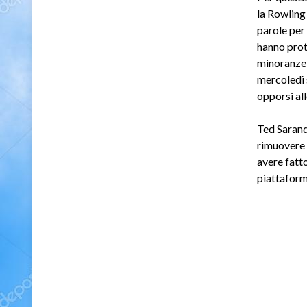
la Rowling
parole per 
hanno prot
minoranze,
mercoledì 
opporsi al
Ted Sarando
rimuovere
avere fatto
piattafor