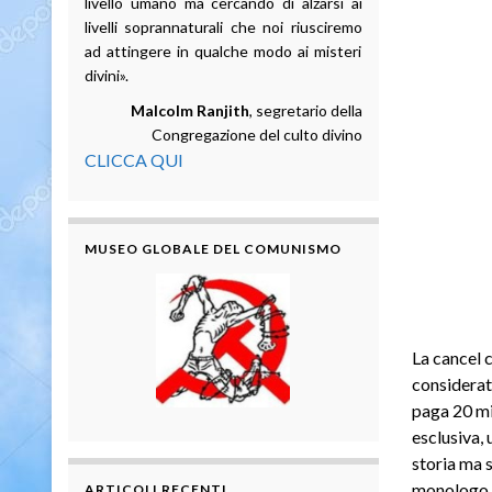
livello umano ma cercando di alzarsi ai
livelli soprannaturali che noi riusciremo
ad attingere in qualche modo ai misteri
divini».
Malcolm Ranjith
, segretario della
Congregazione del culto divino
CLICCA QUI
MUSEO GLOBALE DEL COMUNISMO
La cancel c
considerato
paga 20 mil
esclusiva, 
storia ma s
monologo 
ARTICOLI RECENTI