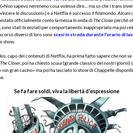
 («Non sapevo nemmeno cosa volesse dire… ma so che i trans inve
vincere le discussioni») e a Netflix è successo il finimondo. Alcuni
estato ufficialmente conto la messa in onda di
The Closer
perché of
 sono stati licenziati per comportamento inappropriato ma poi rein
scorso diversi di loro sono
scesi in strada durante l’orario di la
lo show.
s, capo dei contenuti di Netflix, ha prima fatto sapere che non se 
The Closer
, poi ha chiesto scusa (grande classico dei nostri giorni) 
 «un gran casino» ma poi ha lasciato lo show di Chappelle disponibi
ma.
Se fa fare soldi, viva la libertà d’espressione