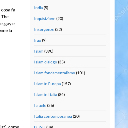
India
(5)
a cosa fa
u The
Inquisizione
(20)
e, gay e
Insorgenze
(32)
onne la
Iraq
(9)
Islam
(390)
Islam dialogo
(35)
Islam fondamentalismo
(101)
Islam in Europa
(157)
Islam in Italia
(84)
Israele
(26)
Italia contemporanea
(20)
ist), come
L'ONU
(34)