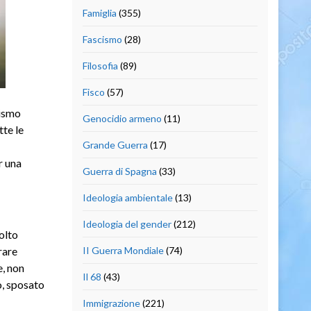
Famiglia
(355)
Fascismo
(28)
Filosofia
(89)
Fisco
(57)
sismo
Genocidio armeno
(11)
tte le
Grande Guerra
(17)
r una
Guerra di Spagna
(33)
Ideologia ambientale
(13)
Ideologia del gender
(212)
olto
rare
II Guerra Mondiale
(74)
e, non
Il 68
(43)
o, sposato
Immigrazione
(221)