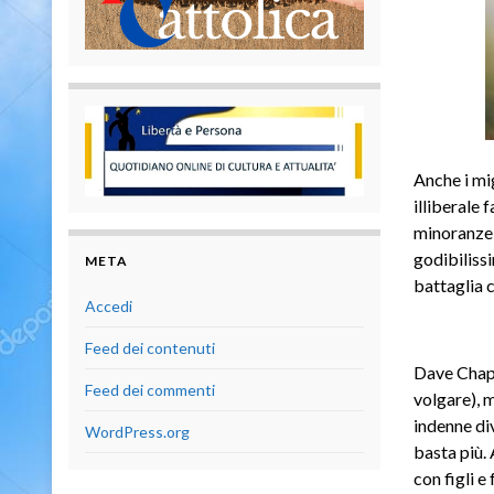
Anche i mig
illiberale 
minoranze 
godibiliss
META
battaglia 
Accedi
Feed dei contenuti
Dave Chapp
Feed dei commenti
volgare), m
indenne di
WordPress.org
basta più.
con figli e