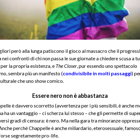
liori però alla lunga patiscono il gioco al massacro che il progres
fa nei confronti di chi non passa le sue giornate a chiedere scusa a tu
per la propria esistenza, e
The Closer
, pur essendo uno spettacolo
imo, sembra più un manifesto (
condivisibile in molti passaggi
) pe
culturale che uno show comico.
Essere nero non è abbastanza
elle è davvero scorretto (avvertenza per i più sensibili, è anche m
a ha un vantaggio – ci scherza lui stesso – che gli permette di supe
versi gradi di censura: è nero. Ma nella gara tra minoranze oppress
 Anche perché Chappelle è anche miliardario, eterosessuale, famos
 forse segretamente pro-life.