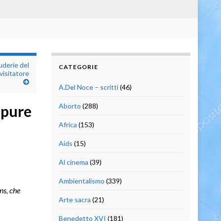
uderie del
CATEGORIE
visitatore
A.Del Noce – scritti
(46)
Aborto
(288)
ppure
Africa
(153)
Aids
(15)
Al cinema
(39)
Ambientalismo
(339)
ns, che
Arte sacra
(21)
Benedetto XVI
(181)