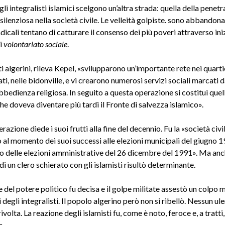
 gli integralisti islamici scelgono un’altra strada: quella della penet
silenziosa nella società civile. Le velleità golpiste. sono abbandonat
adicali tentano di catturare il consenso dei più poveri attraverso ini
di
volontariato sociale
.
ti algerini, rileva Kepel, «svilupparono un’importante rete nei quarti
, nelle bidonville, e vi crearono numerosi servizi sociali marcati 
bedienza religiosa. In seguito a questa operazione si costituì quel
e doveva diventare più tardi il Fronte di salvezza islamico».
azione diede i suoi frutti alla fine del decennio. Fu la «società civil
 al momento dei suoi successi alle elezioni municipali del giugno 1
o delle elezioni amministrative del 26 dicembre del 1991». Ma anch
 un clero schierato con gli islamisti risultò determinante.
 del potere politico fu decisa e il golpe militate assestò un colpo m
 degli integralisti. Il popolo algerino però non si ribellò. Nessun ul
rivolta. La reazione degli islamisti fu, come è noto, feroce e, a tratti,
e.