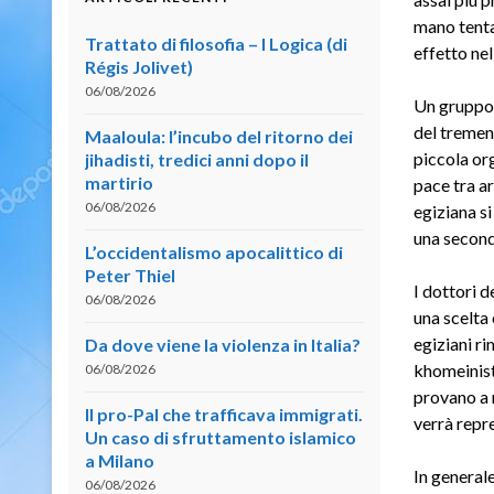
mano tentat
Trattato di filosofia – I Logica (di
effetto nel
Régis Jolivet)
06/08/2026
Un gruppo d
del tremen
Maaloula: l’incubo del ritorno dei
piccola or
jihadisti, tredici anni dopo il
martirio
pace tra ar
06/08/2026
egiziana si
una second
L’occidentalismo apocalittico di
Peter Thiel
I dottori d
06/08/2026
una scelta 
egiziani ri
Da dove viene la violenza in Italia?
khomeinista
06/08/2026
provano a r
Il pro-Pal che trafficava immigrati.
verrà repr
Un caso di sfruttamento islamico
a Milano
In generale
06/08/2026