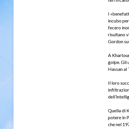
I «benefatt
incubo per
fecero inor
risultano v
Gordon sus
A Khartoum 
golpe. Gli 
Hassan al T
Il loro suc
infiltrazio
dell’intell
Quella di 
potere in 
che nel 197