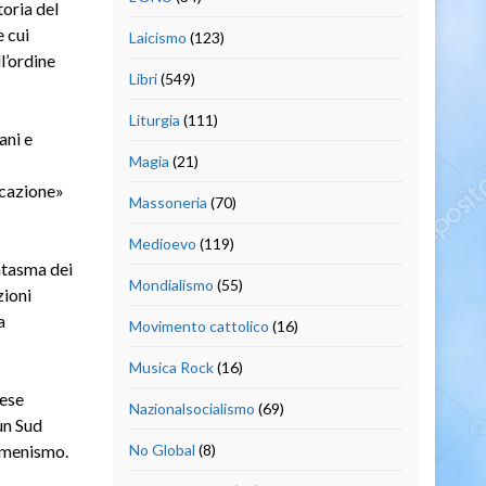
toria del
e cui
Laicismo
(123)
l’ordine
Libri
(549)
Liturgia
(111)
ani e
Magia
(21)
ucazione»
Massoneria
(70)
Medioevo
(119)
antasma dei
Mondialismo
(55)
zioni
a
Movimento cattolico
(16)
Musica Rock
(16)
aese
Nazionalsocialismo
(69)
un Sud
cumenismo.
No Global
(8)