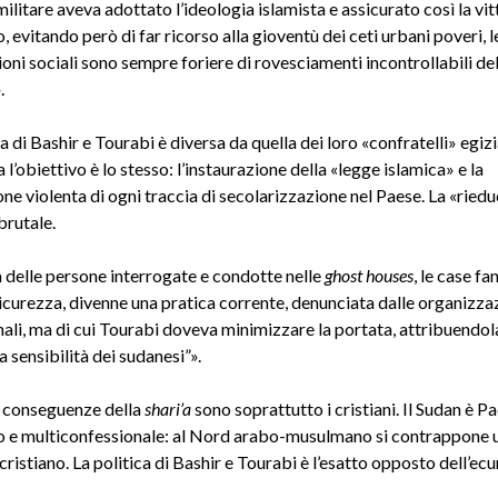
ilitare aveva adottato l’ideologia islamista e assicurato così la vit
evitando però di far ricorso alla gioventù dei ceti urbani poveri, l
oni sociali sono sempre foriere di rovesciamenti incontrollabili del
.
a di Bashir e Tourabi è diversa da quella dei loro «confratelli» egizi
a l’obiettivo è lo stesso: l’instaurazione della «legge islamica» e la
ne violenta di ogni traccia di secolarizzazione nel Paese. La «ried
brutale.
a delle persone interrogate e condotte nelle
ghost houses
, le case f
sicurezza, divenne una pratica corrente, denunciata dalle organizza
nali, ma di cui Tourabi doveva minimizzare la portata, attribuendol
a sensibilità dei sudanesi”».
e conseguenze della
shari’a
sono soprattutto i cristiani. Il Sudan è P
o e multiconfessionale: al Nord arabo-musulmano si contrappone 
cristiano. La politica di Bashir e Tourabi è l’esatto opposto dell’e