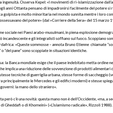
a ingenuità. Osserva Kepel: «I movimenti di ri-islamizzazione dall’a
degli anni Ottanta pensano di impadronirsi facilmente del potere si
ica golpista e molto minoritaria nel mondo sunnita mentre i loro c
mpossessavano del potere» (dal »Corriere della Sera» del 15 marzo 1
one sociale nei Paesi arabo-musulmani, in piena esplosione demogra
ò incandescente e gli integralisti soffiano sul fuoco. Scoppiano s
ordafrica: «Queste sommosse – annota Bruno Etienne ­ chiamate ”
 o “del pane” sono scoppiate in situazioni identiche.
sa: la Banca mondiale esige che il paese indebitato metta ordine ne
 che implica una riduzione delle sovvenzione di prodotti alimentari 
 stesse tecniche di guerriglia urbana, stesse forme di saccheggio 
ra principalmente le Mercedes e gli edifici moderni) e stesse spieg
 governi: la mano dello straniero».
ta però c’è una novità: questa mano non è dell’Occidente, «ma, a s
 di Gheddafi o di Khomeini» («L’islamismo radicale», Rizzoli 1988).