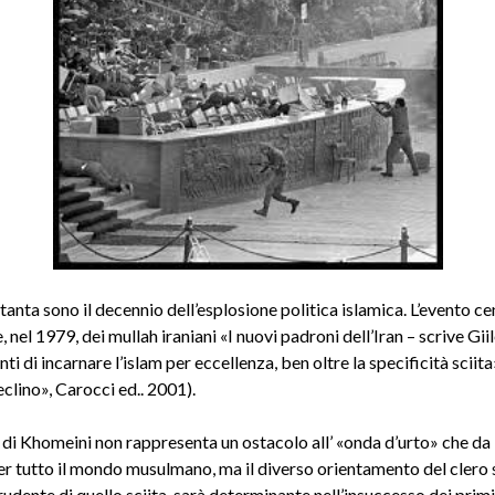
tanta sono il decennio dell’esplosione politica islamica. L’evento cen
, nel 1979, dei mullah iraniani «I nuovi padroni dell’Iran – scrive Gii
ti di incarnare l’islam per eccellenza, ben oltre la specificità sciita»
clino», Carocci ed.. 2001).
 di Khomeini non rappresenta un ostacolo all’ «onda d’urto» che da 
r tutto il mondo musulmano, ma il diverso orientamento del clero 
rudente di quello sciita, sarà determinante nell’insuccesso dei primi