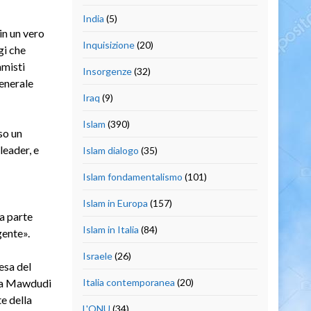
India
(5)
in un vero
Inquisizione
(20)
gi che
amisti
Insorgenze
(32)
generale
Iraq
(9)
Islam
(390)
so un
leader, e
Islam dialogo
(35)
Islam fondamentalismo
(101)
Islam in Europa
(157)
da parte
Islam in Italia
(84)
gente».
Israele
(26)
esa del
sta Mawdudi
Italia contemporanea
(20)
e della
L'ONU
(34)