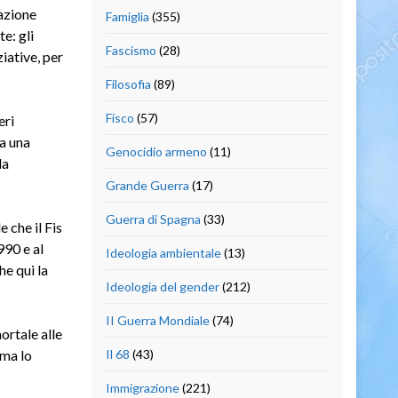
razione
Famiglia
(355)
e: gli
Fascismo
(28)
ziative, per
Filosofia
(89)
Fisco
(57)
eri
da una
Genocidio armeno
(11)
la
Grande Guerra
(17)
Guerra di Spagna
(33)
e che il Fis
990 e al
Ideologia ambientale
(13)
e qui la
Ideologia del gender
(212)
II Guerra Mondiale
(74)
ortale alle
ema lo
Il 68
(43)
Immigrazione
(221)