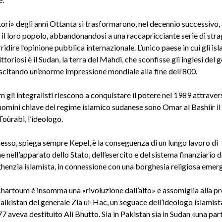
ori» degli anni Ottanta si trasformarono, nel decennio successivo, 
 il loro popolo, abbandonandosi a una raccapricciante serie di stra
ridire l’opinione pubblica internazionale. L’unico paese in cui gli isl
ittoriosi è il Sudan, la terra del Mahdi, che sconfisse gli inglesi del 
citando un’enorme impressione mondiale alla fine dell’800.
gli integralisti riescono a conquistare il potere nel 1989 attraver
uomini chiave del regime islamico sudanese sono Omar al Bashiir il 
oùrabi, l’ideologo.
cesso, spiega sempre Kepel, è la conseguenza di un lungo lavoro di
ne nell’apparato dello Stato, dell’esercito e del sistema finanziario 
ighenzia islamista, in connessione con una borghesia religiosa emer
Khartoum è insomma una «rivoluzione dall’alto» e assomiglia alla pr
Palkistan del generale Zia ul-Hac, un seguace dell’ideologo islami
7 aveva destituito Ali Bhutto. Sia in Pakistan sia in Sudan «una part