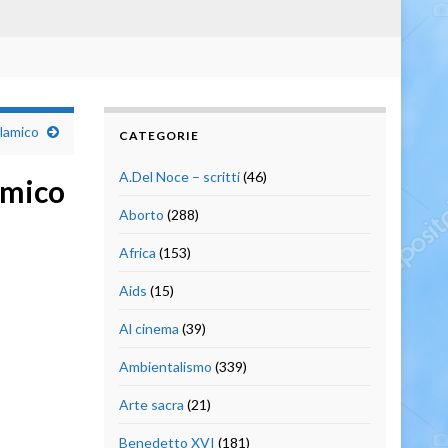
slamico
CATEGORIE
A.Del Noce – scritti
(46)
amico
Aborto
(288)
Africa
(153)
Aids
(15)
Al cinema
(39)
Ambientalismo
(339)
Arte sacra
(21)
Benedetto XVI
(181)