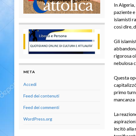
In Algeria,
paziente e 
islamisti r
così dire, 
Gli islamis
abbandonati
rigorosa ob
nebulosa ch
META
Questa oper
Accedi
capitalizzò
primo turn
Feed dei contenuti
mancanza di
Feed dei commenti
La reazione
WordPress.org
aspirazioni
incitò alla 
terrificant