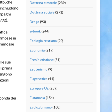
lto, che
Dottrina e morale
(239)
 rinchiudono
Dottrina sociale
(271)
ompagni
992).
Droga
(93)
e-book
(244)
fica,
ommosse in
Ecologia cristiana
(20)
sommosse
Economia
(217)
Eresie cristiane
(51)
lle sue
di prima
Esoterismo
(9)
(vengono
Eugenetica
(41)
azioni
Europa e UE
(259)
econda dei
Eutanasia
(154)
Evoluzionismo
(103)