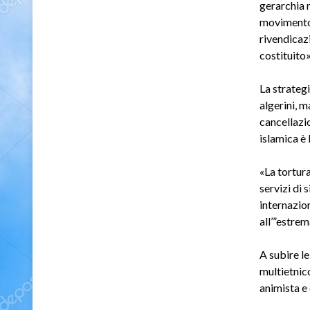
gerarchia m
movimento, 
rivendicazi
costituito»
La strategi
algerini, m
cancellazio
islamica è 
«La tortur
servizi di 
internazio
all’”estrem
A subire l
multietnic
animista e 