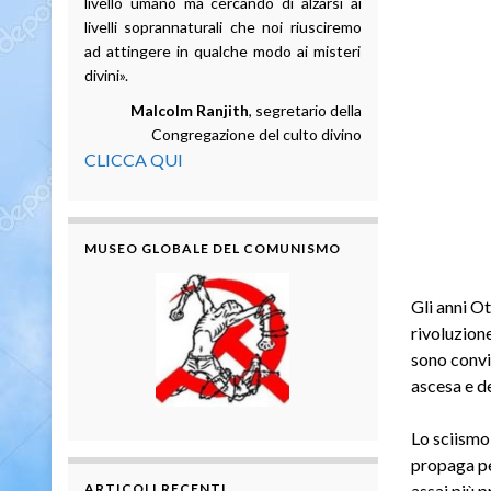
livello umano ma cercando di alzarsi ai
livelli soprannaturali che noi riusciremo
ad attingere in qualche modo ai misteri
divini».
Malcolm Ranjith
, segretario della
Congregazione del culto divino
CLICCA QUI
MUSEO GLOBALE DEL COMUNISMO
Gli anni Ot
rivoluzione
sono convin
ascesa e de
Lo sciismo
propaga pe
ARTICOLI RECENTI
assai più p