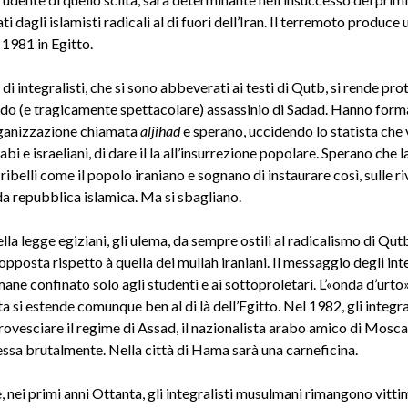
i dagli islamisti radicali al di fuori dell’Iran. Il terremoto produce
 1981 in Egitto.
i integralisti, che si sono abbeverati ai testi di Qutb, si rende pr
do (e tragicamente spettacolare) assassinio di Sadad. Hanno form
ganizzazione chiamata
aljihad
e sperano, uccidendo lo statista che v
abi e israeliani, di dare il la all’insurrezione popolare. Sperano che 
 ribelli come il popolo iraniano e sognano di instaurare così, sulle ri
a repubblica islamica. Ma si sbagliano.
ella legge egiziani, gli ulema, da sempre ostili al radicalismo di Qu
opposta rispetto à quella dei mullah iraniani. Il messaggio degli inte
mane confinato solo agli studenti e ai sottoproletari. L’«onda d’urto
 si estende comunque ben al di là dell’Egitto. Nel 1982, gli integrali
ovesciare il regime di Assad, il nazionalista arabo amico di Mosca.
essa brutalmente. Nella città di Hama sarà una carneficina.
, nei primi anni Ottanta, gli integralisti musulmani rimangono vitti