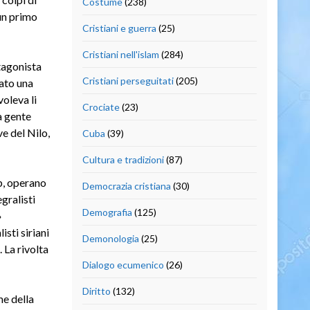
Costume
(238)
 un primo
Cristiani e guerra
(25)
Cristiani nell'islam
(284)
otagonista
Cristiani perseguitati
(205)
ato una
oleva li
Crociate
(23)
la gente
ve del Nilo,
Cuba
(39)
Cultura e tradizioni
(87)
tb, operano
Democrazia cristiana
(30)
gralisti
Demografia
(125)
»
sti siriani
Demonologia
(25)
 La rivolta
Dialogo ecumenico
(26)
Diritto
(132)
me della