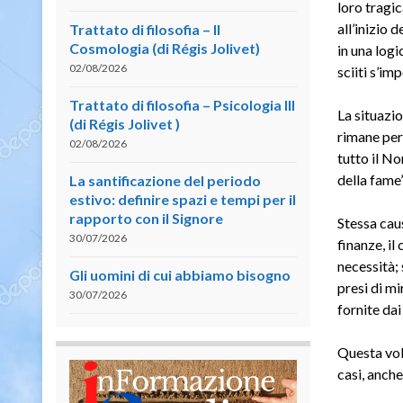
loro tragic
all’inizio 
Trattato di filosofia – II
Cosmologia (di Régis Jolivet)
in una log
02/08/2026
sciiti s’i
Trattato di filosofia – Psicologia III
La situazi
(di Régis Jolivet )
rimane per
02/08/2026
tutto il N
della fame”
La santificazione del periodo
estivo: definire spazi e tempi per il
rapporto con il Signore
Stessa cau
30/07/2026
finanze, il
necessità;
Gli uomini di cui abbiamo bisogno
presi di mi
30/07/2026
fornite dai
Questa vol
casi, anche