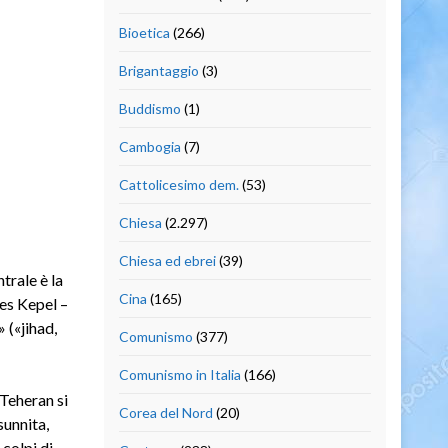
Bioetica
(266)
Brigantaggio
(3)
Buddismo
(1)
Cambogia
(7)
Cattolicesimo dem.
(53)
Chiesa
(2.297)
Chiesa ed ebrei
(39)
trale è la
Cina
(165)
les Kepel –
 («jihad,
Comunismo
(377)
Comunismo in Italia
(166)
Teheran si
Corea del Nord
(20)
sunnita,
 colpi di