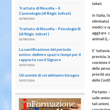
taluni.
Trattato di filosofia – II
Cosmologia (di Régis Jolivet)
In Italia,
02/08/2026
eliminato)
medici e o
Trattato di filosofia – Psicologia III
aggirare c
(di Régis Jolivet )
animali (L.
02/08/2026
La santificazione del periodo
E’ tuttavi
estivo: definire spazi e tempi per il
prevista, 
rapporto con il Signore
coscienza 
30/07/2026
della perso
priorità as
Gli uomini di cui abbiamo bisogno
dalla Costi
30/07/2026
Pertanto –
sulle union
tali unioni
convinzioni