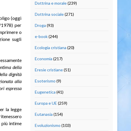
Dottrina e morale
(239)
Dottrina sociale
(271)
bligo (oggi
4/1978) per
Droga
(93)
omprimere o
e-book
(244)
zione sugli
Ecologia cristiana
(20)
Economia
(217)
pressamente
intima della
Eresie cristiane
(51)
della dignità
zionata alla
Esoterismo
(9)
ori espressa
Eugenetica
(41)
Europa e UE
(259)
er la legge
Eutanasia
(154)
 ritenessero
o più intime
Evoluzionismo
(103)