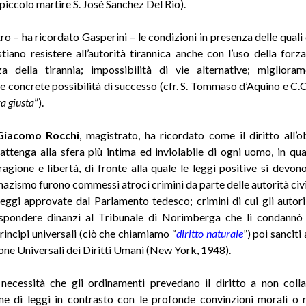
il piccolo martire S. Josè Sanchez Del Rio).
ro – ha ricordato Gasperini – le condizioni in presenza delle quali 
stiano resistere all’autorità tirannica anche con l’uso della forza
a della tirannia; impossibilità di vie alternative; migliora
 e concrete possibilità di successo (cfr. S. Tommaso d’Aquino e C.C
a giusta
”).
iacomo Rocchi
, magistrato, ha ricordato come il diritto all’o
attenga alla sfera più intima ed inviolabile di ogni uomo, in qu
ragione e libertà, di fronte alla quale le leggi positive si devono
nazismo furono commessi atroci crimini da parte delle autorità civil
leggi approvate dal Parlamento tedesco; crimini di cui gli autor
ispondere dinanzi al Tribunale di Norimberga che li condannò
rincipi universali (ciò che chiamiamo “
diritto naturale
”) poi sanciti
one Universali dei Diritti Umani (New York, 1948).
necessità che gli ordinamenti prevedano il diritto a non colla
ne di leggi in contrasto con le profonde convinzioni morali o r