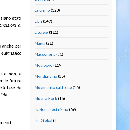
Laicismo
(123)
 siano stati
Libri
(549)
ondizioni di
Liturgia
(111)
Magia
(21)
o anche per
o
eutanasico
Massoneria
(70)
Medioevo
(119)
ci e non, a
Mondialismo
(55)
er le future
trà fare da
Movimento cattolico
(16)
 Dio
.
Musica Rock
(16)
Nazionalsocialismo
(69)
No Global
(8)
omenti