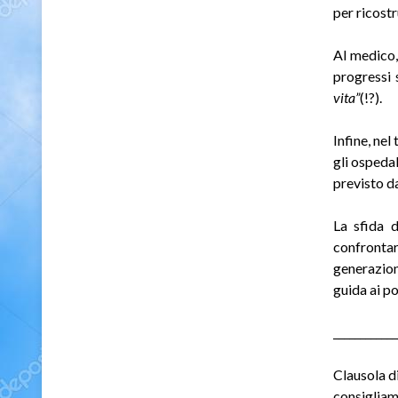
per ricostr
Al medico, 
progressi s
vita”
(!?).
Infine, ne
gli ospedal
previsto d
La sfida d
confrontar
generazion
guida ai po
____________
Clausola di
consigliam