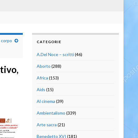
l corpo
CATEGORIE
A.Del Noce – scritti
(46)
Aborto
(288)
tivo,
l
Africa
(153)
Aids
(15)
Al cinema
(39)
Ambientalismo
(339)
Arte sacra
(21)
Benedetto XVI
(181)