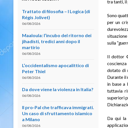
tra tanti, 
Trattato di filosofia – I Logica (di
Sono quatt
Régis Jolivet)
per un cri
06/08/2026
durevolezz
Maaloula: l’incubo del ritorno dei
situazione
jihadisti, tredici anni dopo il
sulla “
guerr
martirio
06/08/2026
Il dottor
G
coscienza 
L’occidentalismo apocalittico di
dotato di 
Peter Thiel
Durante il 
06/08/2026
in base a 
Da dove viene la violenza in Italia?
tuttavia r
06/08/2026
superiori p
Dichiarazi
Il pro-Pal che trafficava immigrati.
Un caso di sfruttamento islamico
Da qui la 
a Milano
applicazio
06/08/2026