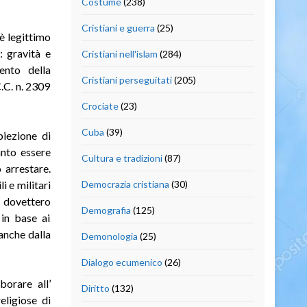
Costume
(238)
Cristiani e guerra
(25)
è legittimo
: gravità e
Cristiani nell'islam
(284)
mento della
Cristiani perseguitati
(205)
.C. n. 2309
Crociate
(23)
Cuba
(39)
biezione di
anto essere
Cultura e tradizioni
(87)
 arrestare.
i e militari
Democrazia cristiana
(30)
i dovettero
Demografia
(125)
 in base ai
 anche dalla
Demonologia
(25)
Dialogo ecumenico
(26)
borare all’
Diritto
(132)
eligiose di