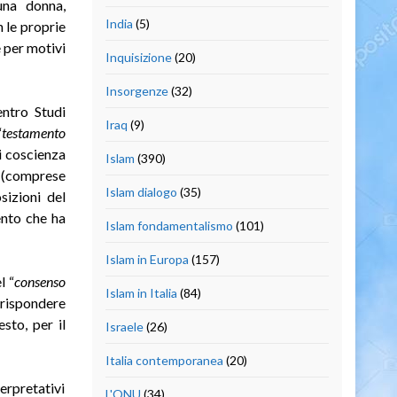
una donna,
India
(5)
 le proprie
e per motivi
Inquisizione
(20)
Insorgenze
(32)
entro Studi
Iraq
(9)
“
testamento
i coscienza
Islam
(390)
 (comprese
Islam dialogo
(35)
sizioni del
ento che ha
Islam fondamentalismo
(101)
Islam in Europa
(157)
l “
consenso
Islam in Italia
(84)
rrispondere
sto, per il
Israele
(26)
Italia contemporanea
(20)
erpretativi
L'ONU
(34)