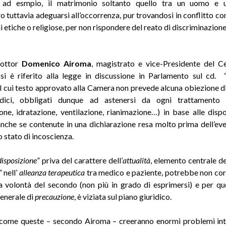
, ad esmpio, il matrimonio soltanto quello tra un uomo e 
 tuttavia adeguarsi all’occorrenza, pur trovandosi in conflitto con
 etiche o religiose, per non rispondere del reato di discriminazion
 dottor
Domenico Airoma
, magistrato e vice-Presidente del C
, si è riferito alla legge in discussione in Parlamento sul cd. 
 il cui testo approvato alla Camera non prevede alcuna obiezione d
ici, obbligati dunque ad astenersi da ogni trattamento
one, idratazione, ventilazione, rianimazione…) in base alle dispo
anche se contenute in una dichiarazione resa molto prima dell’ev
 stato di incoscienza.
disposizione
” priva del carattere dell’
attualità
, elemento centrale de
” nell’
alleanza terapeutica
tra medico e paziente, potrebbe non co
iva volontà del secondo (non più in grado di esprimersi) e per que
generale di
precauzione
, è viziata sul piano giuridico
.
 come queste – secondo Airoma – creeranno enormi problemi int