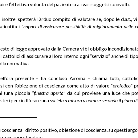
uire l’effettiva volontà del paziente tra i vari soggetti coinvolti
.
inoltre, spetterà l’arduo compito di valutare se, dopo le d.a.t., vi
cientifici “
capaci di assicurare possibilità di miglioramento delle c
l testo di legge approvato dalla Camera vi è l’obbligo incondizionat
i cattolici di assicurare al loro interno ogni “servizio” anche di tip
alla normativa.
ell’ora presente – ha concluso Airoma – chiama tutti, cattoli
si con l’obiezione di coscienza come atto di valore “
profetico
” p
i (una piccola “
finestra aperta
” da cui proviene una luce che po
steri per riedificare una
società a misura d’uomo e secondo il piano di
____________________
 coscienza , diritto positivo, obiezione di coscienza, su questi arg
o per approfondire :