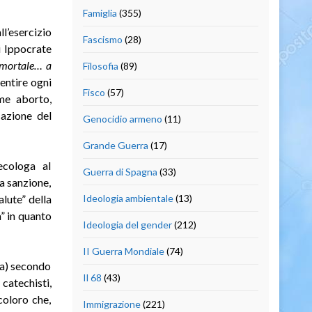
Famiglia
(355)
ll’esercizio
Fascismo
(28)
i Ippocrate
 mortale… a
Filosofia
(89)
entire ogni
Fisco
(57)
me aborto,
cazione del
Genocidio armeno
(11)
Grande Guerra
(17)
ecologa al
Guerra di Spagna
(33)
a sanzione,
alute” della
Ideologia ambientale
(13)
a” in quanto
Ideologia del gender
(212)
II Guerra Mondiale
(74)
na) secondo
Il 68
(43)
catechisti,
coloro che,
Immigrazione
(221)