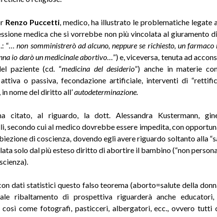
or
Renzo Puccetti
, medico, ha illustrato le problematiche legate a
essione medica che si vorrebbe non più vincolata al giuramento d
C.: “…
non somministrerò ad alcuno, neppure se richiesto, un farmaco
na io darò un medicinale abortivo
…”) e, viceversa, tenuta ad accons
del paziente (cd. “
medicina del desiderio
”) anche in materie co
 attiva o passiva, fecondazione artificiale, interventi di “rettifi
 in nome del diritto all’
autodeterminazione.
ha citato, al riguardo, la dott. Alessandra Kustermann, gin
i, secondo cui al medico dovrebbe essere impedita, con opportun
biezione di coscienza, dovendo egli avere riguardo soltanto alla “s
ata solo dal più esteso diritto di abortire il bambino (“non person
scienza).
on dati statistici questo falso teorema (aborto=salute della don
ale ribaltamento di prospettiva riguarderà anche educatori, 
, così come fotografi, pasticceri, albergatori, ecc., ovvero tutti 