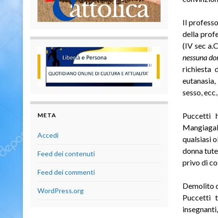
Il profess
della prof
(IV sec a.
nessuna don
richiesta 
eutanasia,
sesso, ecc.,
Puccetti 
META
Mangiagall
Accedi
qualsiasi o
donna tutel
Feed dei contenuti
privo di co
Feed dei commenti
Demolito c
WordPress.org
Puccetti t
insegnanti