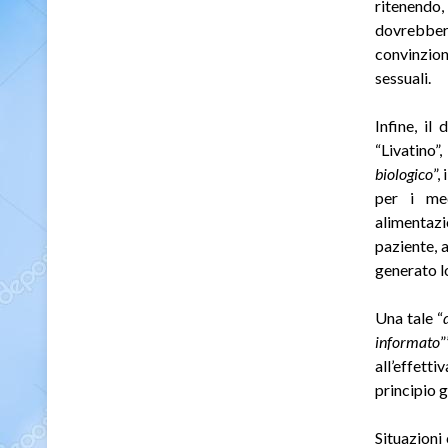
ritenendo
dovrebbero
convinzioni
sessuali
.
Infine, il
“Livatino”
biologico
”,
per i med
alimentazi
paziente, 
generato lo
Una tale “
informato
”
all’effett
principio 
Situazioni