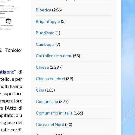
Bioetica
(266)
Brigantaggio
(3)
Buddismo
(1)
Cambogia
(7)
G. Toniolo”
Cattolicesimo dem.
(53)
Chiesa
(2.297)
tigone
” di
ello, e per
Chiesa ed ebrei
(39)
molti hanno
Cina
(165)
e superiore
l’imperatore
Comunismo
(377)
e l’Atto di
Comunismo in Italia
(166)
pitato; più
eligiose del
Corea del Nord
(20)
si ricordi,