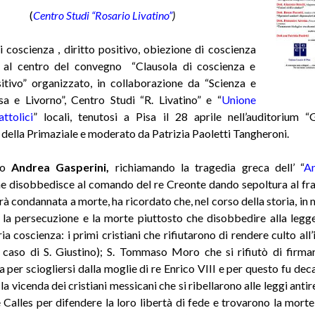
(
Centro Studi “Rosario Livatino”
)
i coscienza , diritto positivo, obiezione di coscienza
i al centro del convegno “Clausola di coscienza e
sitivo” organizzato, in collaborazione da “Scienza e
sa e Livorno”, Centro Studi “R. Livatino” e “
Unione
ttolici
” locali, tenutosi a Pisa il 28 aprile nell’auditorium “
 della Primaziale e moderato da Patrizia Paoletti Tangheroni.
to
Andrea Gasperini,
richiamando la tragedia greca dell’ “
An
he disobbedisce al comando del re Creonte dando sepoltura al frat
rà condannata a morte, ha ricordato che, nel corso della storia, in 
 la persecuzione e la morte piuttosto che disobbedire alla legg
ia coscienza: i primi cristiani che rifiutarono di rendere culto al
 caso di S. Giustino); S. Tommaso Moro che si rifiutò di firmar
 per sciogliersi dalla moglie di re Enrico VIII e per questo fu deca
 la vicenda dei cristiani messicani che si ribellarono alle leggi antir
 Calles per difendere la loro libertà di fede e trovarono la morte (