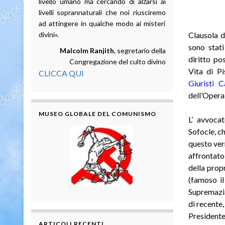
livello umano ma cercando di alzarsi ai
livelli soprannaturali che noi riusciremo
ad attingere in qualche modo ai misteri
divini».
Clausola d
sono stat
Malcolm Ranjith
, segretario della
diritto po
Congregazione del culto divino
Vita di Pi
CLICCA QUI
Giuristi Ca
dell’Opera
MUSEO GLOBALE DEL COMUNISMO
L’ avvoca
Sofocle, c
questo ver
affrontato
della propr
(famoso il
Supremazia
di recente,
Presidente
ARTICOLI RECENTI