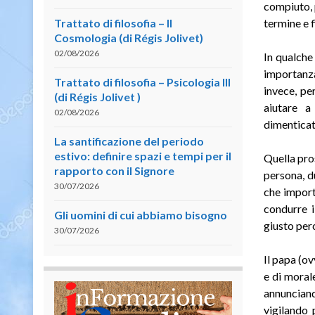
compiuto, 
Trattato di filosofia – II
termine e 
Cosmologia (di Régis Jolivet)
02/08/2026
In qualche
importanza
Trattato di filosofia – Psicologia III
invece, pe
(di Régis Jolivet )
aiutare a
02/08/2026
dimenticat
La santificazione del periodo
estivo: definire spazi e tempi per il
Quella pros
rapporto con il Signore
persona, d
30/07/2026
che import
condurre i
Gli uomini di cui abbiamo bisogno
giusto per
30/07/2026
Il papa (o
e di moral
annuncian
vigilando 