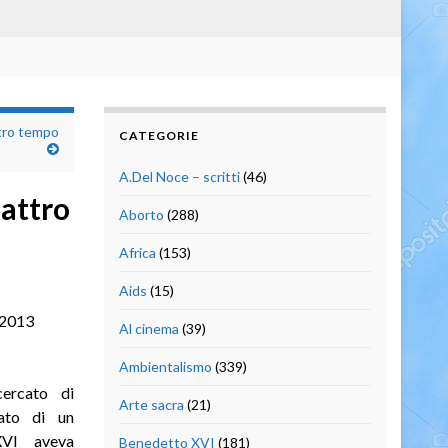
stro tempo
CATEGORIE
A.Del Noce – scritti
(46)
uattro
Aborto
(288)
Africa
(153)
Aids
(15)
 2013
Al cinema
(39)
Ambientalismo
(339)
ercato di
Arte sacra
(21)
lato di un
XVI aveva
Benedetto XVI
(181)