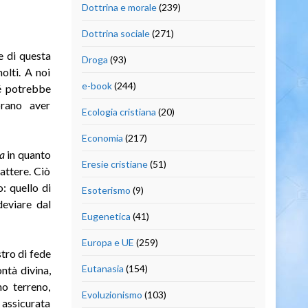
Dottrina e morale
(239)
Dottrina sociale
(271)
e di questa
Droga
(93)
olti. A noi
e-book
(244)
hé potrebbe
brano aver
Ecologia cristiana
(20)
Economia
(217)
a
in quanto
Eresie cristiane
(51)
attere. Ciò
o: quello di
Esoterismo
(9)
deviare dal
Eugenetica
(41)
Europa e UE
(259)
tro di fede
Eutanasia
(154)
ntà divina,
o terreno,
Evoluzionismo
(103)
 assicurata