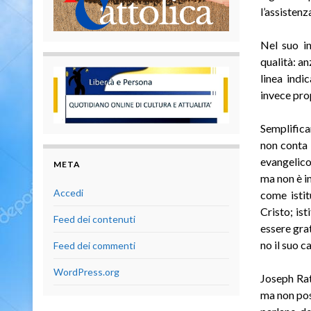
l’assistenz
Nel suo in
qualità: an
linea indi
invece prop
Semplifica
non conta 
evangelico.
META
ma non è i
Accedi
come istit
Cristo; is
Feed dei contenuti
essere gra
no il suo ca
Feed dei commenti
WordPress.org
Joseph Rat
ma non pos