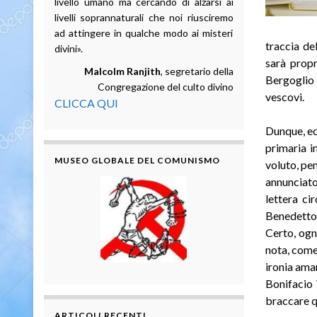
livello umano ma cercando di alzarsi ai
livelli soprannaturali che noi riusciremo
ad attingere in qualche modo ai misteri
traccia de
divini».
sarà propr
Malcolm Ranjith
, segretario della
Bergoglio 
Congregazione del culto divino
vescovi.
CLICCA QUI
Dunque, ec
primaria i
MUSEO GLOBALE DEL COMUNISMO
voluto, pe
annunciato
lettera cir
Benedetto 
Certo, ogn
nota, come
ironia amar
Bonifacio 
braccare q
ARTICOLI RECENTI