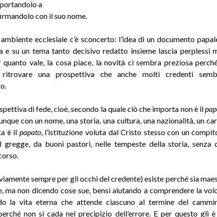
portandolo a
firmandolo con il suo nome.
 ambiente ecclesiale c’è sconcerto: l’idea di un documento papal
 e su un tema tanto decisivo redatto insieme lascia perplessi m
r quanto vale, la cosa piace, la novità ci sembra preziosa perc
 ritrovare una prospettiva che anche molti credenti sem
o.
pettiva di fede, cioè, secondo la quale ciò che importa non è il
pap
unque con un nome, una storia, una cultura, una nazionalità, un car
a è il
papato
, l’istituzione voluta dal Cristo stesso con un compit
l gregge, da buoni pastori, nelle tempeste della storia, senza 
corso.
vviamente sempre per gli occhi del credente) esiste perché sia maes
e, ma non dicendo cose sue, bensì aiutando a comprendere la volo
do la vita eterna che attende ciascuno al termine del cammin
perché non si cada nel precipizio dell’errore. E per questo gli è