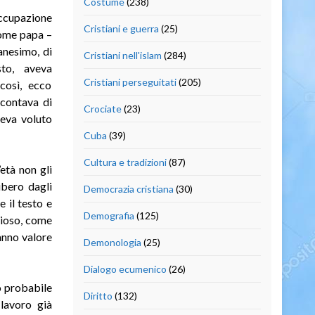
Costume
(238)
occupazione
Cristiani e guerra
(25)
come papa –
ianesimo, di
Cristiani nell'islam
(284)
sto, aveva
Cristiani perseguitati
(205)
 così, ecco
 contava di
Crociate
(23)
veva voluto
Cuba
(39)
Cultura e tradizioni
(87)
età non gli
ibero dagli
Democrazia cristiana
(30)
 il testo e
Demografia
(125)
dioso, come
hanno valore
Demonologia
(25)
Dialogo ecumenico
(26)
o probabile
Diritto
(132)
 lavoro già