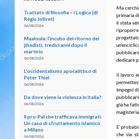
Ma cerchia
Trattato di filosofia – I Logica (di
primaria d
Régis Jolivet)
è stata sem
06/08/2026
riproporr
progettato
Maaloula: l’incubo del ritorno dei
jihadisti, tredici anni dopo il
un’encicli
martirio
pubblicare
06/08/2026
dedicare pr
L’occidentalismo apocalittico di
Il lavoro 
Peter Thiel
permetteva
06/08/2026
impegni di
Da dove viene la violenza in Italia?
pubblicarl
06/08/2026
già ha fatt
magisterial
Il pro-Pal che trafficava immigrati.
Un caso di sfruttamento islamico
E’ probabi
a Milano
che sia st
06/08/2026