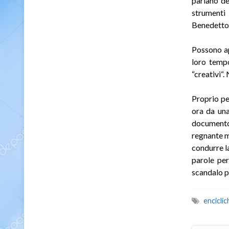
parlano de
strumenti 
Benedetto 
Possono ap
loro tempo
“creativi“.
Proprio pe
ora da una
documento 
regnante m
condurre 
parole per
scandalo pe
enciclic