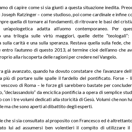
mo di capire come si sia giunti a questa situazione inedita. Pre
i Joseph Ratzinger – come studioso, poi come cardinale e infine 
pre quella di tornare ai fondamenti, di ritrovare le basi del crist
e un’apologetica adatta all’uomo contemporaneo. Per que
 una trilogia sulle virtù maggiori, quelle dette “teologali“:
ca sulla carità e una sulla speranza. Restava quella sulla fede, che
 entro l’autunno di questo 2013, al termine cioè dell’anno che a
oprio alla riscoperta delle ragioni per credere nel Vangelo.
era già avanzato, quando ha dovuto constatare che l’avanzare dell’
 più di portare sulle spalle il fardello del pontificato. Forse – l
 vescovo di Roma – le forze gli sarebbero bastate per concludere
o, “declassandolo“ da enciclica pontificia a opera di semplice stu
o con i tre volumi dedicati alla storicità di Gesù. Volumi che non 
e ma che sono aperti al dibattito degli esperti.
le che si sia consultato al proposito con Francesco ed è altrettant
ato lui ad assumersi ben volentieri il compito di utilizzare il