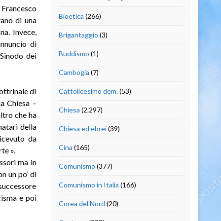
Francesco
Bioetica
(266)
vano di una
na. Invece,
Brigantaggio
(3)
annuncio di
Buddismo
(1)
 Sinodo dei
Cambogia
(7)
ttrinale di
Cattolicesimo dem.
(53)
la Chiesa –
Chiesa
(2.297)
ltro che ha
atari della
Chiesa ed ebrei
(39)
ricevuto da
Cina
(165)
te ».
ssori ma in
Comunismo
(377)
n un po’ di
Comunismo in Italia
(166)
o successore
cisma e poi
Corea del Nord
(20)