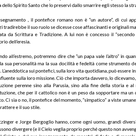
a dello Spirito Santo che lo preservi dallo smarrire egli stesso la str
segnamento , il pontefice romano non è “un autore“, di cui ap
zi tradirebbe il suo ruolo se dicesse cose affascinanti e originali ma
cata da Scrittura e Tradizione. A lui non è concesso il “secondo
rio dell’eresia.
ndo all’estremo, potremmo dire che “un papa vale l’altro“ in quant
la sua personalità ma la sua docilità e fedeltà come strumento de
 L’aneddotica sui pontefici, sulla loro vita quotidiana, può essere i
nfluente sulla loro missione. Ciò che importa davvero, lo dicevamo, 
uzione perenne sino alla Parusia, sino alla fine della storia e al 
tituzione, che per il cattolico non è un peso da sopportare ma un 
to. Ci sia o no, il pontefice del momento, “simpatico“ a viste uman
rattere e il suo stile.
zinger e Jorge Bergoglio hanno, come ogni uomo, grandi diversi
sono divergere (e il Cielo veglia proprio perché questo non avveng