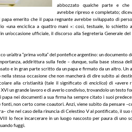
abbozzato qualche parte e che 
avrebbe ripreso e completato; dice
l papa emerito che il papa regnante avrebbe sviluppato di perso
io «una enciclica a quattro mani »: così, testuale, lo schietto 
in un’occasione ufficiale, il discorso alla Segreteria Generale del
co un’altra “prima volta“ del pontefice argentino: un documento do
mportanza, addirittura sulla fede – dunque, sulla base stessa del
nsato e in gran parte scritto da un papa e firmato da un altro. Un a
 nella stessa occasione che non mancherà di dire subito ai destin
colare alla cristianità (tale il significato di
enciclica
) di «avere 
XVI un grande lavoro e di averlo condiviso, trovandolo un testo for
i papa nei documenti a sua firma ha sempre citato i suoi predece
 fonti, non certo come coautori. Anzi, viene subito da pensare –co
a– che nel caso della rinuncia di Celestino V al pontificato, il su
VIII lo fece incarcerare in un luogo nascosto per paura di uno s
uando fuggì.