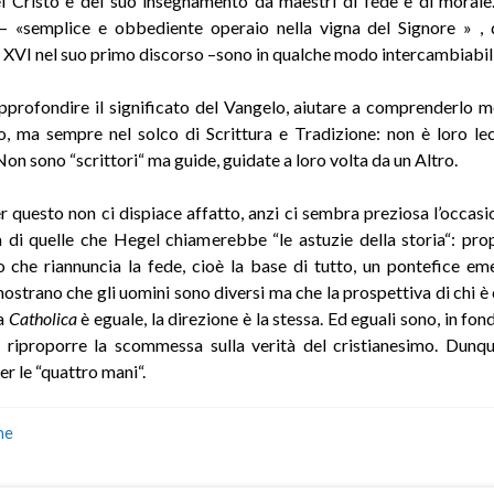
l Cristo e del suo insegnamento da maestri di fede e di morale
– «semplice e obbediente operaio nella vigna del Signore » , 
XVI nel suo primo discorso –sono in qualche modo intercambiabili
profondire il significato del Vangelo, aiutare a comprenderlo me
, ma sempre nel solco di Scrittura e Tradizione: non è loro le
 Non sono “scrittori“ ma guide, guidate a loro volta da un Altro.
r questo non ci dispiace affatto, anzi ci sembra preziosa l’occasi
 di quelle che Hegel chiamerebbe “le astuzie della storia“: pro
che riannuncia la fede, cioè la base di tutto, un pontefice em
ostrano che gli uomini sono diversi ma che la prospettiva di chi è
la
Catholica
è eguale, la direzione è la stessa. Ed eguali sono, in fon
 riproporre la scommessa sulla verità del cristianesimo. Dunq
r le “quattro mani“.
he