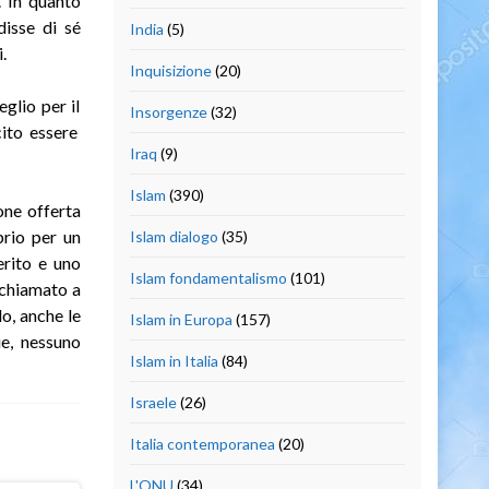
. In quanto
disse di sé
India
(5)
.
Inquisizione
(20)
glio per il
Insorgenze
(32)
cito essere
Iraq
(9)
Islam
(390)
one offerta
prio per un
Islam dialogo
(35)
erito e uno
Islam fondamentalismo
(101)
 chiamato a
do, anche le
Islam in Europa
(157)
ue, nessuno
Islam in Italia
(84)
Israele
(26)
Italia contemporanea
(20)
L'ONU
(34)