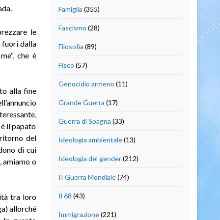
ada.
Famiglia
(355)
Fascismo
(28)
prezzare le
 fuori dalla
Filosofia
(89)
 me“, che è
Fisco
(57)
Genocidio armeno
(11)
o alla fine
ll’annuncio
Grande Guerra
(17)
nteressante,
Guerra di Spagna
(33)
è il papato
ritorno del
Ideologia ambientale
(13)
dono di cui
Ideologia del gender
(212)
e, amiamo o
II Guerra Mondiale
(74)
Il 68
(43)
tà tra loro
a) allorché
Immigrazione
(221)