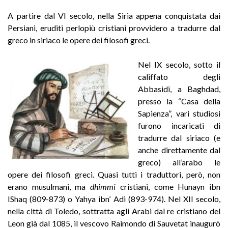
A partire dal VI secolo, nella Siria appena conquistata dai
Persiani, eruditi perlopiù cristiani provvidero a tradurre dal
greco in siriaco le opere dei filosofi greci.
Nel IX secolo, sotto il
califfato degli
Abbasidi, a Baghdad,
presso la “Casa della
Sapienza”, vari studiosi
furono incaricati di
tradurre dal siriaco (e
anche direttamente dal
greco) all’arabo le
opere dei filosofi greci. Quasi tutti i traduttori, però, non
erano musulmani, ma
dhimmi
cristiani, come Hunayn ibn
IShaq (809-873) o Yahya ibn’ Adi (893-974). Nel XII secolo,
nella città di Toledo, sottratta agli Arabi dal re cristiano del
Leon già dal 1085, il vescovo Raimondo di Sauvetat inaugurò