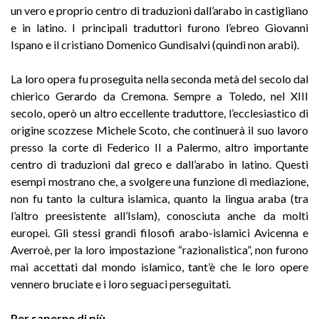
un vero e proprio centro di traduzioni dall’arabo in castigliano
e in latino. I principali traduttori furono l’ebreo Giovanni
Ispano e il cristiano Domenico Gundisalvi (quindi non arabi).
La loro opera fu proseguita nella seconda metà del secolo dal
chierico Gerardo da Cremona. Sempre a Toledo, nel XIII
secolo, operò un altro eccellente traduttore, l’ecclesiastico di
origine scozzese Michele Scoto, che continuerà il suo lavoro
presso la corte di Federico II a Palermo, altro importante
centro di traduzioni dal greco e dall’arabo in latino. Questi
esempi mostrano che, a svolgere una funzione di mediazione,
non fu tanto la cultura islamica, quanto la lingua araba (tra
l’altro preesistente all’Islam), conosciuta anche da molti
europei. Gli stessi grandi filosofi arabo-islamici Avicenna e
Averroè, per la loro impostazione “razionalistica”, non furono
mai accettati dal mondo islamico, tant’è che le loro opere
vennero bruciate e i loro seguaci perseguitati.
Per saperne di più…