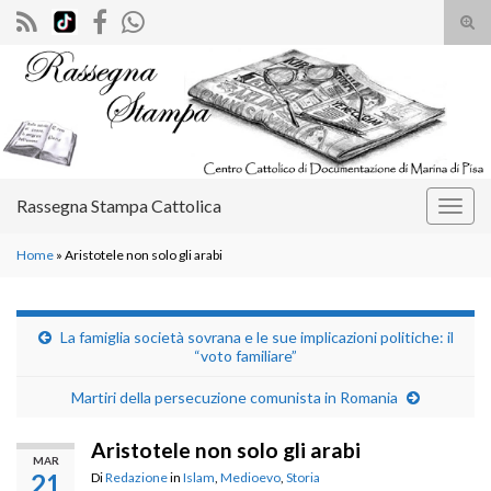
Atti
il
Search for:
mod
di
rice
Rassegna Stampa Cattolica
Attiv
la
Home
»
Aristotele non solo gli arabi
navig
La famiglia società sovrana e le sue implicazioni politiche: il
“voto familiare”
Martiri della persecuzione comunista in Romania
Aristotele non solo gli arabi
MAR
21
Di
Redazione
in
Islam
,
Medioevo
,
Storia