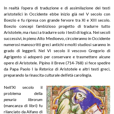
In realtà l’opera di traduzione e di assimilazione dei testi
aristotelici in Occidente ebbe inizio già nel V secolo con
Boezio e fu ripresa con grande fervore tra XI e XIII secolo.
Boezio concepì l’ambizioso progetto di tradurre tutto
Aristotele, ma riuscì a tradurre solo i testi di logica. Nei secoli
successivi, in pieno Alto Medioevo, circoleranno in Occidente
numerosi manoscritti greci antichi e molti studiosi saranno in
grado di leggerli. Nel VI secolo il vescovo Gregorio di
Agrigento si adoperò per conservare e trasmettere alcune
opere di Aristotele. Pipino il Breve (714-768) si fece spedire
da Papa Paolo I la
Retorica
di Aristotele e altri testi greci,
preparando la rinascita culturale dell’età carolingia.
Nell’XI secolo il
problema della
penuria librorum
(mancanza di libri) fu
rilanciato da Alfano di