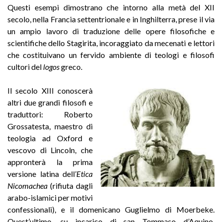
Questi esempi dimostrano che intorno alla metà del XII
secolo, nella Francia settentrionale e in Inghilterra, prese il via
un ampio lavoro di traduzione delle opere filosofiche e
scientifiche dello Stagirita, incoraggiato da mecenati e lettori
che costituivano un fervido ambiente di teologi e filosofi
cultori del
logos
greco.
Il secolo XIII conoscerà
altri due grandi filosofi e
traduttori: Roberto
Grossatesta, maestro di
teologia ad Oxford e
vescovo di Lincoln, che
appronterà la prima
versione latina dell’
Etica
Nicomachea
(rifiuta dagli
arabo-islamici per motivi
confessionali), e il domenicano Guglielmo di Moerbeke.
Quest’ultimo, su incarico di san Tommaso d’Aquino,