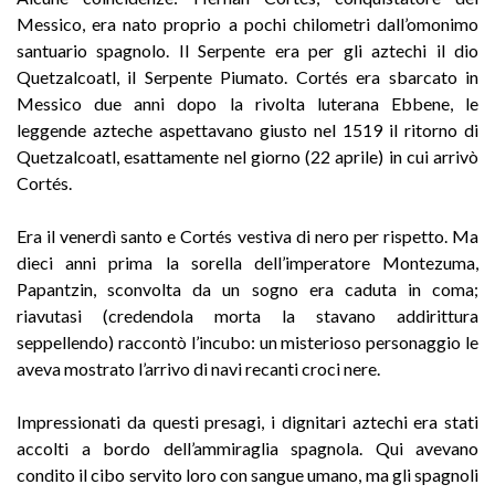
Messico, era nato proprio a pochi chilometri dall’omonimo
santuario spagnolo. Il Serpente era per gli aztechi il dio
Quetzalcoatl, il Serpente Piumato. Cortés era sbarcato in
Messico due anni dopo la rivolta luterana Ebbene, le
leggende azteche aspettavano giusto nel 1519 il ritorno di
Quetzalcoatl, esattamente nel giorno (22 aprile) in cui arrivò
Cortés.
Era il venerdì santo e Cortés vestiva di nero per rispetto. Ma
dieci anni prima la sorella dell’imperatore Montezuma,
Papantzin, sconvolta da un sogno era caduta in coma;
riavutasi (credendola morta la stavano addirittura
seppellendo) raccontò l’incubo: un misterioso personaggio le
aveva mostrato l’arrivo di navi recanti croci nere.
Impressionati da questi presagi, i dignitari aztechi era stati
accolti a bordo dell’ammiraglia spagnola. Qui avevano
condito il cibo servito loro con sangue umano, ma gli spagnoli