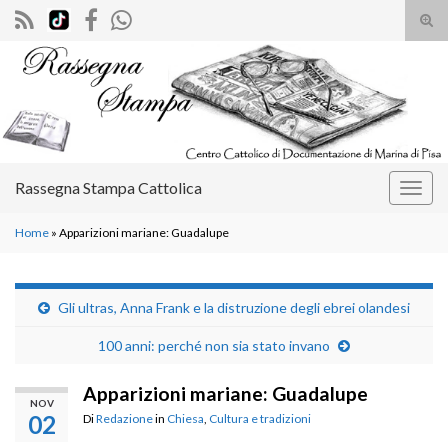
Atti
il
Search for:
mod
di
rice
Rassegna Stampa Cattolica
Attiv
la
Home
»
Apparizioni mariane: Guadalupe
navig
Gli ultras, Anna Frank e la distruzione degli ebrei olandesi
100 anni: perché non sia stato invano
Apparizioni mariane: Guadalupe
NOV
02
Di
Redazione
in
Chiesa
,
Cultura e tradizioni