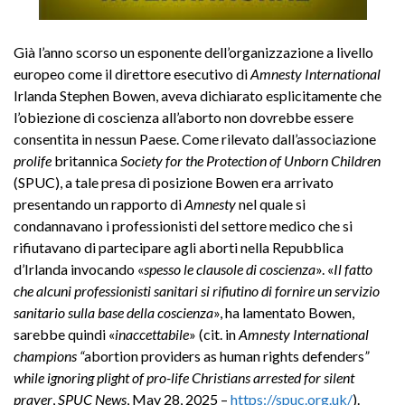
Già l’anno scorso un esponente dell’organizzazione a livello
europeo come il direttore esecutivo di
Amnesty International
Irlanda Stephen Bowen, aveva dichiarato esplicitamente che
l’obiezione di coscienza all’aborto non dovrebbe essere
consentita in nessun Paese. Come rilevato dall’associazione
prolife
britannica
Society for the Protection of Unborn Children
(SPUC), a tale presa di posizione Bowen era arrivato
presentando un rapporto di
Amnesty
nel quale si
condannavano i professionisti del settore medico che si
rifiutavano di partecipare agli aborti nella Repubblica
d’Irlanda invocando «
spesso le clausole di coscienza
». «
Il fatto
che alcuni professionisti sanitari si rifiutino di fornire un servizio
sanitario sulla base della coscienza
», ha lamentato Bowen,
sarebbe quindi «
inaccettabile
» (cit. in
Amnesty International
champions “
abortion providers as human rights defenders
”
while ignoring plight of pro-life Christians arrested for silent
prayer
,
SPUC News
, May 28, 2025 –
https://spuc.org.uk/
).