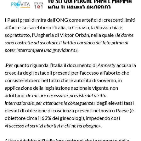
I Paesi presi di mira dall’ONG come artefici di crescenti limiti
all’accesso sarebbero l’Italia, la Croazia, la Slovacchia e,
soprattutto, l’Ungheria di Viktor Orbán, nella quale «
le donne
sono costrette ad ascoltare il battito cardiaco del feto prima di
poter interrompere una gravidanza
».
.Per quanto riguarda l’Italia il documento di
Amnesty
accusa la
crescita degli ostacoli presenti per l’accesso all’aborto che
consisterebbero nel fatto che le autorità di Governo, in
applicazione della legislazione nazionale vigente, non
adottano «
le misure necessarie, previste dal diritto
internazionale, per attenuare le conseguenze
» degli elevati tassi
elevati di obiezione di coscienza presenti nel nostro Paese (è
obiettore circa il 63% dei ginecologi), impedendo così
«
l’accesso ai servizi abortivi a chi ne ha bisogno
».
Altro addebito all’Italia (presente nel citato rapporto della