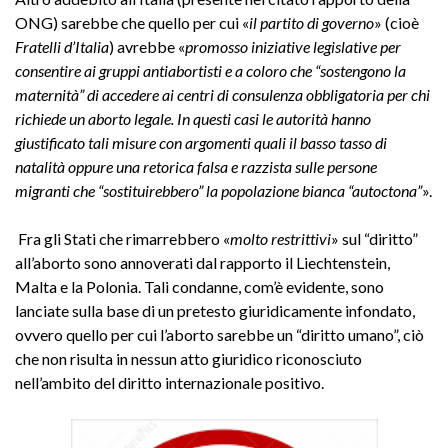
ONG) sarebbe che quello per cui «
il partito di governo
» (cioè
Fratelli d’Italia
) avrebbe «
promosso iniziative legislative per
consentire ai gruppi antiabortisti e a coloro che “sostengono la
maternità” di accedere ai centri di consulenza obbligatoria per chi
richiede un aborto legale. In questi casi le autorità hanno
giustificato tali misure con argomenti quali il basso tasso di
natalità oppure una retorica falsa e razzista sulle persone
migranti che “sostituirebbero” la popolazione bianca “autoctona”
».
Fra gli Stati che rimarrebbero «
molto restrittivi
» sul “diritto”
all’aborto sono annoverati dal rapporto il Liechtenstein,
Malta e la Polonia. Tali condanne, com’è evidente, sono
lanciate sulla base di un pretesto giuridicamente infondato,
ovvero quello per cui l’aborto sarebbe un “diritto umano”, ciò
che non risulta in nessun atto giuridico riconosciuto
nell’ambito del diritto internazionale positivo.