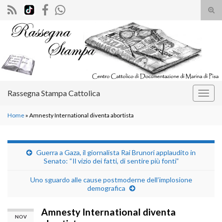
Atti
il
Search for:
mod
di
rice
Rassegna Stampa Cattolica
Attiv
la
Home
»
Amnesty International diventa abortista
navig
Guerra a Gaza, il giornalista Rai Brunori applaudito in
Senato: “Il vizio dei fatti, di sentire più fonti”
Uno sguardo alle cause postmoderne dell’implosione
demografica
Amnesty International diventa
NOV