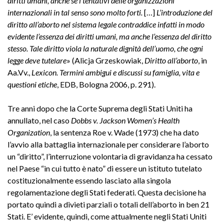
diritti umani, anche se i tentativi delle organizzazioni
internazionali in tal senso sono molto forti.
[…]
L’introduzione del
diritto all’aborto nel sistema legale contraddice infatti in modo
evidente l’essenza dei diritti umani, ma anche l’essenza del diritto
stesso. Tale diritto viola la naturale dignità dell’uomo, che ogni
legge deve tutelare
» (Alicja Grzeskowiak,
Diritto all’aborto
, in
Aa.Vv.,
Lexicon. Termini ambigui e discussi su famiglia, vita e
questioni etiche
, EDB, Bologna 2006, p. 291).
Tre anni dopo che la Corte Suprema degli Stati Uniti ha
annullato, nel caso
Dobbs v. Jackson Women’s Health
Organization
, la sentenza Roe v. Wade (1973) che ha dato
l’avvio alla battaglia internazionale per considerare l’aborto
un “diritto”, l’interruzione volontaria di gravidanza ha cessato
nel Paese “in cui tutto è nato” di essere un istituto tutelato
costituzionalmente essendo lasciato alla singola
regolamentazione degli Stati federati. Questa decisione ha
portato quindi a divieti parziali o totali dell’aborto in ben 21
Stati. E’ evidente, quindi, come attualmente negli Stati Uniti