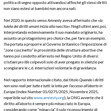
politica di segno opposto attivandosi affinché gli stessi diritti
non siano estesi ai bambini non ancora nati.
Nel 2020, in questo senso
Amnesty
aveva affermato che «
la
tutela dei diritti umani inizia alla
nascita». Negli ultimi anni, poi,
interpretando estensivamente il suo mandato originario, ha
assunto un protagonismo
pro choice
che, per fare un esempio,
l’ha portata a proporre al Governo britannico l’imposizione di
“zone cuscinetto” in prossimità delle strutture abortive che
hanno poi condotto all’arresto nel Regno Unito di diversi
cristiani
pro life
colpevoli solo di aver pregato in silenzio per
scongiurare le c.d. interruzioni volontarie di gravidanza.
Nel rapporto internazionale citato, dal titolo
Quando i diritti
non sono reali per tutte e tutti: la lotta per l’accesso all’aborto in
Europa
(Index Number 01/0275/2025, Novembre 2025,
reperibile sul sito
www.amnesty.org
), la ONG avverte che il
diritto all’aborto è sempre più minacciato in Europa,
considerando come “minaccia” il solo riconoscimento di