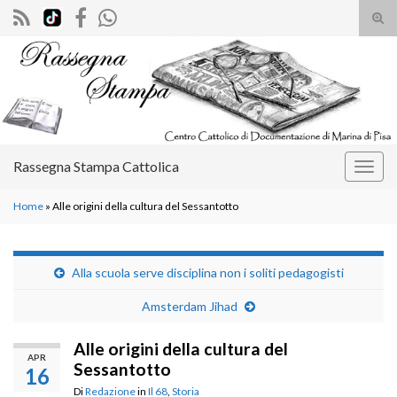
Atti
il
Search for:
mod
di
rice
Rassegna Stampa Cattolica
Attiv
la
Home
»
Alle origini della cultura del Sessantotto
navig
Alla scuola serve disciplina non i soliti pedagogisti
Amsterdam Jihad
Alle origini della cultura del
APR
Sessantotto
16
Di
Redazione
in
Il 68
,
Storia