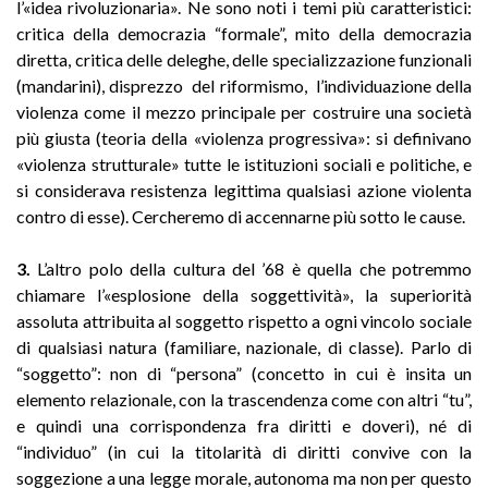
l’«idea rivoluzionaria». Ne sono noti i temi più caratteristici:
critica della democrazia “formale”, mito della democrazia
diretta, critica delle deleghe, delle specializzazione funzionali
(mandarini), disprezzo del riformismo, l’individuazione della
violenza come il mezzo principale per costruire una società
più giusta (teoria della «violenza progressiva»: si definivano
«violenza strutturale» tutte le istituzioni sociali e politiche, e
si considerava resistenza legittima qualsiasi azione violenta
contro di esse). Cercheremo di accennarne più sotto le cause.
3.
L’altro polo della cultura del ’68 è quella che potremmo
chiamare l’«esplosione della soggettività», la superiorità
assoluta attribuita al soggetto rispetto a ogni vincolo sociale
di qualsiasi natura (familiare, nazionale, di classe). Parlo di
“soggetto”: non di “persona” (concetto in cui è insita un
elemento relazionale, con la trascendenza come con altri “tu”,
e quindi una corrispondenza fra diritti e doveri), né di
“individuo” (in cui la titolarità di diritti convive con la
soggezione a una legge morale, autonoma ma non per questo