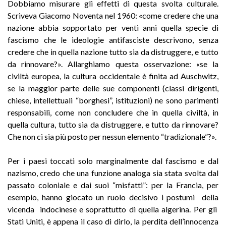
Dobbiamo misurare gli effetti di questa svolta culturale.
Scriveva Giacomo Noventa nel 1960: «come credere che una
nazione abbia sopportato per venti anni quella specie di
fascismo che le ideologie antifasciste descrivono, senza
credere che in quella nazione tutto sia da distruggere, e tutto
da rinnovare?». Allarghiamo questa osservazione: «se la
civiltà europea, la cultura occidentale è finita ad Auschwitz,
se la maggior parte delle sue componenti (classi dirigenti,
chiese, intellettuali “borghesi”, istituzioni) ne sono parimenti
responsabili, come non concludere che in quella civiltà, in
quella cultura, tutto sia da distruggere, e tutto da rinnovare?
Che non ci sia più posto per nessun elemento “tradizionale”?».
Per i paesi toccati solo marginalmente dal fascismo e dal
nazismo, credo che una funzione analoga sia stata svolta dal
passato coloniale e dai suoi “misfatti”: per la Francia, per
esempio, hanno giocato un ruolo decisivo i postumi della
vicenda indocinese e soprattutto di quella algerina. Per gli
Stati Uniti, è appena il caso di dirlo, la perdita dell’innocenza