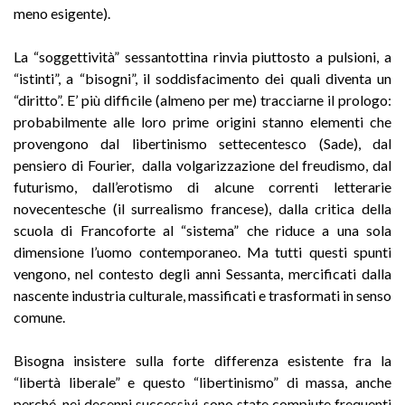
meno esigente).
La “soggettività” sessantottina rinvia piuttosto a pulsioni, a
“istinti”, a “bisogni”, il soddisfacimento dei quali diventa un
“diritto”. E’ più difficile (almeno per me) tracciarne il prologo:
probabilmente alle loro prime origini stanno elementi che
provengono dal libertinismo settecentesco (Sade), dal
pensiero di Fourier, dalla volgarizzazione del freudismo, dal
futurismo, dall’erotismo di alcune correnti letterarie
novecentesche (il surrealismo francese), dalla critica della
scuola di Francoforte al “sistema” che riduce a una sola
dimensione l’uomo contemporaneo. Ma tutti questi spunti
vengono, nel contesto degli anni Sessanta, mercificati dalla
nascente industria culturale, massificati e trasformati in senso
comune.
Bisogna insistere sulla forte differenza esistente fra la
“libertà liberale” e questo “libertinismo” di massa, anche
perché, nei decenni successivi, sono state compiute frequenti