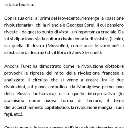
la base teorica.
Con la sua crisi, ai primi del Novecento, riemerge la «passione
rivoluzionaria»: chi la rilancia è Georges Sorel, il cui pensiero
riveste – da questo punto di vista – un’importanza cruciale. Da
lui si dipartono sia la cultura rivoluzionaria di sinistra (Lenin),
sia quella di destra (Mussolini), come pure le varie «né si
sinistra né di destra» (cfr. il libro di Zeev Sternhell).
Ancora Furet ha dimostrato come la rivoluzione d’ottobre
provochi la ripresa del mito della rivoluzione francese e
analizzato il circuito che si venne a creare fra le due
rivoluzioni, sul piano simbolico (la Marsigliese primo inno
della Russia bolscevica) e su quello interpretativo (lo
stalinismo come nuova forma di Terrore, il tema
dell’accerchiamento capitalistico, la rivoluzione mangia i suoi
figli, etc.).
Questa nuova, intensa ripresa dell’«idea rivoluzionaria» dura