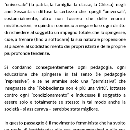
“universale” (la patria, la famiglia, la classe, la Chiesa): negli
anni Sessanta si diffuse la certezza che quegli “universali”,
sostanzialmente, altro non fossero che delle enormi
mistificazioni, e quindi si cominciò a negare loro ogni diritto
di richiedere al soggetto un impegno totale, che lo spingesse,
cioè, a frenare (fino a soffocare) la sua naturale propensione
al piacere, al soddisfacimento dei propri istinti e delle proprie
più profonde tendenze.
Si condannò conseguentemente ogni pedagogia, ogni
educazione che spingesse in tal senso (le pedagogie
“repressive”) e se ne ammise solo una “permissiva”, che
insegnasse che “l’obbedienza non è più una virtù”, lottasse
contro ogni “condizionamento” e inducesse il soggetto a
essere solo e totalmente se stesso: in tal modo anche la
società – si assicurava – sarebbe stata migliore.
In questo passaggio è il movimento femminista che ha svolto
un ruolo di battistrada: alle sue argomentazioni e alla sua