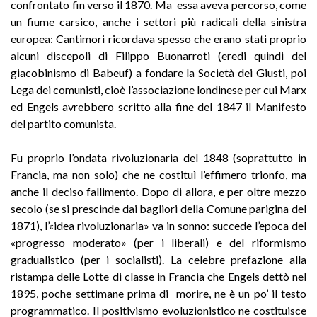
confrontato fin verso il 1870. Ma essa aveva percorso, come
un fiume carsico, anche i settori più radicali della sinistra
europea: Cantimori ricordava spesso che erano stati proprio
alcuni discepoli di Filippo Buonarroti (eredi quindi del
giacobinismo di Babeuf) a fondare la Società dei Giusti, poi
Lega dei comunisti, cioè l’associazione londinese per cui Marx
ed Engels avrebbero scritto alla fine del 1847 il Manifesto
del partito comunista.
Fu proprio l’ondata rivoluzionaria del 1848 (soprattutto in
Francia, ma non solo) che ne costituì l’effimero trionfo, ma
anche il deciso fallimento. Dopo di allora, e per oltre mezzo
secolo (se si prescinde dai bagliori della Comune parigina del
1871), l’«idea rivoluzionaria» va in sonno: succede l’epoca del
«progresso moderato» (per i liberali) e del riformismo
gradualistico (per i socialisti). La celebre prefazione alla
ristampa delle Lotte di classe in Francia che Engels dettò nel
1895, poche settimane prima di morire, ne è un po’ il testo
programmatico. Il positivismo evoluzionistico ne costituisce