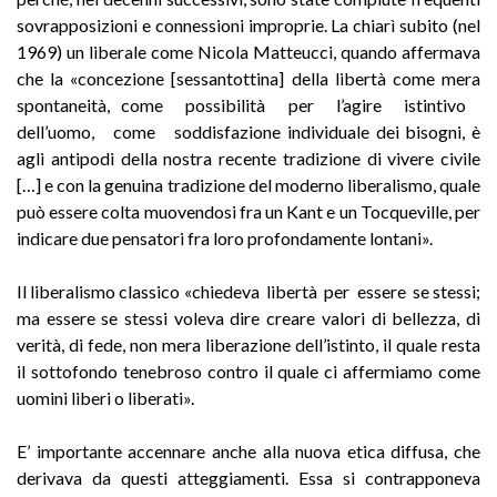
sovrapposizioni e connessioni improprie. La chiarì subito (nel
1969) un liberale come Nicola Matteucci, quando affermava
che la «concezione [sessantottina] della libertà come mera
spontaneità, come possibilità per l’agire istintivo
dell’uomo, come soddisfazione individuale dei bisogni, è
agli antipodi della nostra recente tradizione di vivere civile
[…] e con la genuina tradizione del moderno liberalismo, quale
può essere colta muovendosi fra un Kant e un Tocqueville, per
indicare due pensatori fra loro profondamente lontani».
Il liberalismo classico «chiedeva libertà per essere se stessi;
ma essere se stessi voleva dire creare valori di bellezza, di
verità, di fede, non mera liberazione dell’istinto, il quale resta
il sottofondo tenebroso contro il quale ci affermiamo come
uomini liberi o liberati».
E’ importante accennare anche alla nuova etica diffusa, che
derivava da questi atteggiamenti. Essa si contrapponeva