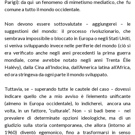
Parigi): da qui un fenomeno di mimetismo mediatico, che fu
comune a tutto il mondo occidentale.
Non devono essere sottovalutate – aggiungerei – le
suggestioni del mondo: il processo rivoluzionario, che
sembrava impossibile o bloccato in Europa o negli Stati Uniti,
si veniva sviluppando invece nelle periferie del mondo (ciò si
era verificato anche negli anni precedenti la prima guerra
mondiale, come avrebbe notato negli anni Trenta Élie
Halévy), dalla Cina all’Indocina, dall’America latina all’Africa,
ed ora stringeva da ogni parte il mondo sviluppato.
Tuttavia, se – superando tutte le cautele del caso – dovessi
indicare quello che a mio avviso è l’elemento unificante
(almeno in Europa occidentale), lo indicherei, ancora una
volta, in un fattore, “culturale”. Non – si badi bene – nel
prevalere di determinate opzioni ideologiche, ma di un
giudizio sulla storia contemporanea, che allora (intorno al
1960) diventò egemonico, fino a trasformarsi in senso