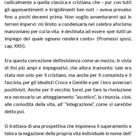
radicalmente a quella classica e cristiana, che – pur con tutti
gli appesantimenti e irrigidimenti ben noti – aveva prevalso
fino a pochi decenni prima. Non voglio avventurarmi qui in
terreni impervi: mi limito a condensarla nel celebre aforisma
manzoniano per cui la vita è destinata ad essere «per tutti un
impiego del quale ognuno renderà conto» (Promessi sposi,
cap. XXII).
Era questa concezione dell’esistenza come un mezzo, in vista
di fini più ampi e impegnativi, che allora tramontò: tale era
stata non solo per il cristiano, ma anche per il comunista e il
fascista, per gli idealisti Croce e Gentile e per i loro avversari
positivisti. Anche per il vecchio Sorel, per fare la rivoluzione
era necessario un atteggiamento “ascetico”, la rinunzia, cioè,
alle comodità della vita, all’ “integrazione”, come si sarebbe
detto poi.
Si trattava di una prospettiva che imponeva il superamento e
talora la negazione della propria vita individuale in nome dell’