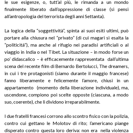
le sue esigenze, o, tutt’al più, le rimanda a un mondo
finalmente liberato dall’oppressione di classe (si pensi
all’antropologia del terrorista degli anni Settanta).
La logica della “soggettività”, spinta ai suoi esiti ultimi, può
portare alla chiusura nel “privato” (di cui magari si esalta la
“politicità”), ma anche al rifugio nei paradisi artificiali o al
viaggio in India o nel Tibet. La situazione – in modo forse un
po’ didascalico – è efficacemente rappresentata dall’ultima
scena del recente film di Bernardo Bertolucci, The dreamers,
in cui i tre protagonisti (siamo durante il maggio francese)
fanno liberamente e felicemente l’amore, chiusi in un
appartamento (momento della liberazione individuale), ma,
uscendone, compiono poi scelte opposte (ciascuna, a modo
suo, coerente), che li dividono irreparabilmente.
I due fratelli francesi corrono allo scontro fisico con la polizia,
contro cui gettano le Molotov di rito; l’americano piange
disperato contro questa loro deriva: non era nella violenza