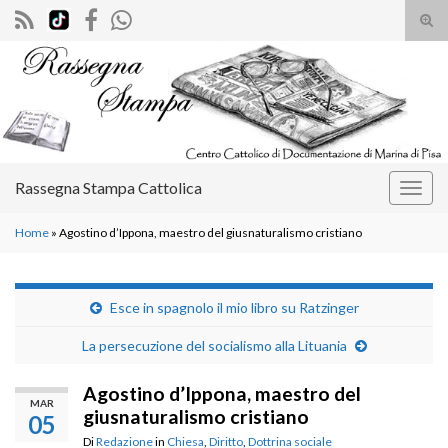
Atti
il
Search for:
mod
di
rice
Rassegna Stampa Cattolica
Attiv
la
Home
»
Agostino d’Ippona, maestro del giusnaturalismo cristiano
navig
Esce in spagnolo il mio libro su Ratzinger
La persecuzione del socialismo alla Lituania
Agostino d’Ippona, maestro del
MAR
giusnaturalismo cristiano
05
Di
Redazione
in
Chiesa
,
Diritto
,
Dottrina sociale