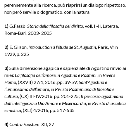
perennemente alla ricerca, può riaprirsi un dialogo rispettoso,
non però servile o dogmatico, con la natura.
1)
G.Fassò,
Storia della filosofia del diritto
, voll. I -II, Laterza,
Roma-Bari, 2003- 2005
2)
É. Gilson,
Introduction à l’étude de St. Augustin
, Paris, Vrin
1929, p. 225
3)
Sulla dimensione agapica e sapienziale di Agostino rinvio ai
miei:
La filosofia dell’amore in Agostino e Rosmini
, in
Vivens
Homo
, (XXVII) 27/1, 2016, pp. 39-59;
Sant’Agostino e
l’umanesimo dell’amore
, in
Rivista Rosminiana di filosofia e
cultura
, (CX) III-IV/2016, pp. 201-225;
Il percorso agostiniano
dall’intelligenza a Dio Amore e Misericordia
, in
Rivista di ascetica
e mistica
, (XLI) 4/2016, pp. 517-535
4)
Contra Faustum
, XII, 27