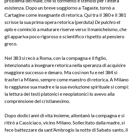
problema del male, che lo tormentò e stimolò per l’intera
esistenza. Dopo un breve soggiorno a Tagaste, tornò a
Cartagine come insegnante di retorica. Qui tra il 380 e il 381
scrisse la sua prima opera retorica (perduta)
De pulchro et
apto
e cominciò a maturare riserve verso il manicheismo, che
gli appariva poco rigoroso e scientifico rispetto al pensiero
greco.
Nel 383 si recò a Roma, con la compagna e il figlio,
intenzionato a insegnare retorica nella speranza di acquisire
maggiore successo e denaro. Ma così non fu e nel 384 si
trasferì a Milano, sempre come maestro di retorica. A Milano
lo raggiunse sua madre e la sua evoluzione spirituale si compì:
la lettura dei testi platonici e neoplatonici lo avevo alla
comprensione del cristianesimo.
Dopo dodici anni di vita insieme, allontanò la compagna e si
ritirò a Cassiciaco, vicino Milano. Sollecitato dalla madre, si
fece battezzare da sant’Ambrogio la notte di Sabato santo, il