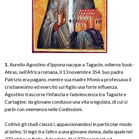
1.
Aurelio Agostino d’Ippona nacque a Tagaste, odierna Souk-
Ahras, nell’Africa romana, il 13 novembre 354. Suo padre
Patrizio era pagano, mentre sua madre Monica professava il
cristianesimo ed esercitò sul figlio una forte influenza.
Agostino trascorse l’infanzia e l’adolescenza tra Tagaste e
Cartagine: da giovane condusse una vita sregolata, di cui si
parlò con veemenza nelle
Confessioni
.
Coltivò gli studi classici, appassionandosi in particolar modo
al latino. Si legò tra l’altro a una giovane donna, dalla quale nel
372 ebbe un figlio, Adeodato. Nel 373 cominciò ad