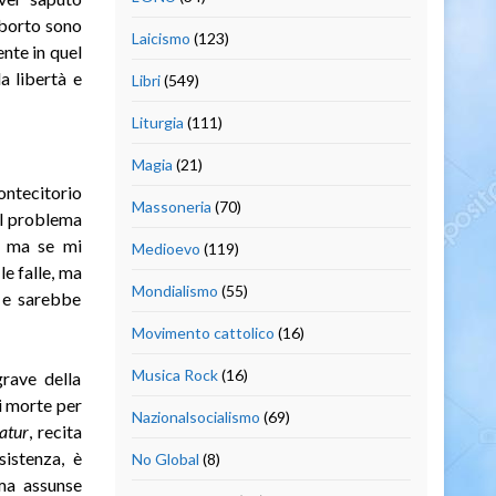
’aborto sono
Laicismo
(123)
ente in quel
a libertà e
Libri
(549)
Liturgia
(111)
Magia
(21)
ontecitorio
Massoneria
(70)
il problema
) ma se mi
Medioevo
(119)
e falle, ma
Mondialismo
(55)
a e sarebbe
Movimento cattolico
(16)
Musica Rock
(16)
rave della
i morte per
Nazionalsocialismo
(69)
atur
, recita
sistenza, è
No Global
(8)
 ma assunse