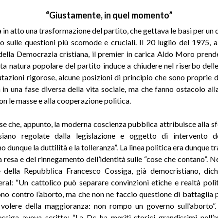
“Giustamente, in quel momento”
a in atto una trasformazione del partito, che gettava le basi per un
o sulle questioni più scomode e cruciali. Il 20 luglio del 1975, a
della Democrazia cristiana, il premier in carica Aldo Moro prende
ata natura popolare del partito induce a chiudere nel riserbo dell
utazioni rigorose, alcune posizioni di principio che sono proprie d
 in una fase diversa della vita sociale, ma che fanno ostacolo alla 
on le masse e alla cooperazione politica.
se che, appunto, la moderna coscienza pubblica attribuisce alla sf
 siano regolate dalla legislazione e oggetto di intervento de
 dunque la duttilità e la tolleranza”. La linea politica era dunque tr
a resa e del rinnegamento dell’identità sulle “cose che contano”. Ne
 della Repubblica Francesco Cossiga, già democristiano, dich
beral: “Un cattolico può separare convinzioni etiche e realtà polit
ono contro l’aborto, ma che non ne faccio questione di battaglia p
 volere della maggioranza: non rompo un governo sull’aborto”
siga aveva scritto: “La Dc ha meriti storici grandissimi nell’