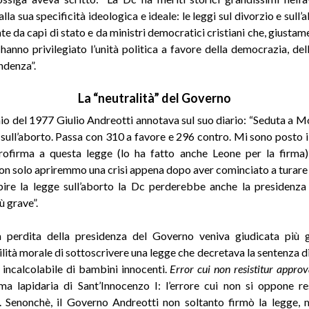
alla sua specificità ideologica e ideale: le leggi sul divorzio e sull
te da capi di stato e da ministri democratici cristiani che, giustam
anno privilegiato l’unità politica a favore della democrazia, dell
ndenza”.
La “neutralità” del Governo
aio del 1977 Giulio Andreotti annotava sul suo diario: “Seduta a M
o sull’aborto. Passa con 310 a favore e 296 contro. Mi sono posto 
trofirma a questa legge (lo ha fatto anche Leone per la firma
 non solo apriremmo una crisi appena dopo aver cominciato a turare l
bire la legge sull’aborto la Dc perderebbe anche la presidenz
ù grave”.
a perdita della presidenza del Governo veniva giudicata più g
lità morale di sottoscrivere una legge che decretava la sentenza d
incalcolabile di bambini innocenti.
Error cui non resistitur approv
a lapidaria di Sant’Innocenzo I: l’errore cui non si oppone re
 Senonchè, il Governo Andreotti non soltanto firmò la legge,