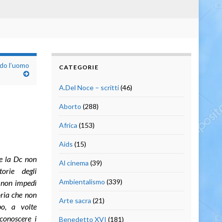
ndo l’uomo
CATEGORIE
A.Del Noce – scritti
(46)
Aborto
(288)
Africa
(153)
Aids
(15)
e la Dc non
Al cinema
(39)
orie degli
Ambientalismo
(339)
e non impedì
oria che non
Arte sacra
(21)
po, a volte
conoscere i
Benedetto XVI
(181)