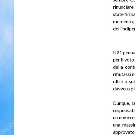
rinunciare 
state firma
momento, h
dell’indipe
Il 21 genn
per il vot
della con
rifiutassi
oltre a su
davvero pi
Dunque, l
responsabi
un numero 
una massim
approvato.