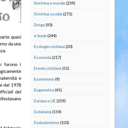
Dottrina e morale
(239)
Dottrina sociale
(271)
Droga
(93)
e-book
(244)
parte quasi
terno da una
Ecologia cristiana
(20)
nza.
Economia
(217)
e: furono i
Eresie cristiane
(51)
ragicamente
maternità e
Esoterismo
(9)
he dal 1978
Eugenetica
(41)
ficiali del
nifestavano
Europa e UE
(259)
Eutanasia
(154)
Evoluzionismo
(103)
26 febbraio