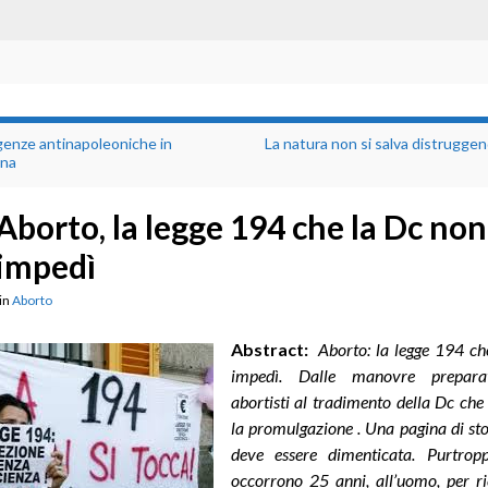
genze antinapoleoniche in
La natura non si salva distrugge
na
Aborto, la legge 194 che la Dc non
impedì
in
Aborto
Abstract:
Aborto: la legge 194 ch
impedì
.
Dalle manovre preparat
abortisti al tradimento della Dc ch
la promulgazione . Una pagina di st
deve essere dimenticata. Purtrop
occorrono 25 anni, all’uomo, per ri