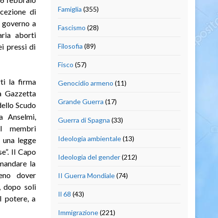
Famiglia
(355)
cezione di
n governo a
Fascismo
(28)
aria aborti
i pressi di
Filosofia
(89)
Fisco
(57)
ti la firma
Genocidio armeno
(11)
la Gazzetta
Grande Guerra
(17)
 dello Scudo
na Anselmi,
Guerra di Spagna
(33)
 I membri
Ideologia ambientale
(13)
e una legge
e”. Il Capo
Ideologia del gender
(212)
imandare la
meno dover
II Guerra Mondiale
(74)
, dopo soli
Il 68
(43)
l potere, a
Immigrazione
(221)