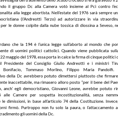
ndo il gruppo Dc alla Camera votò insieme al Pci contro l’ec
ionalita alla legge abortista. Nell’estate del 1976 sarà sempre u
cristiana (l’Andreotti Terzo) ad autorizzare in via straordin
 per le donne colpite dalla nube tossica di diossina a Seveso, ne
rdano che la 194 è l’unica legge sull’aborto al mondo che por
ente di uomini politici cattolici. Quando viene pubblicata sul
l 22 maggio del 1978, essa porta in calce la firma di cinque politici
il Presidente del Consiglio Giulio Andreotti e i ministri Ti
o Bonifacio, Tommaso Morlino, Filippo Maria Pandolfi.
tivo della Dc avrebbero potuto dimettersi piuttosto che firmar
nte inaccettabile, ma rimasero alloro posto “per il bene del Paes
o, anch’ egli democristiano, Giovanni Leone, avrebbe potuto r
 alle Camere per sospetta incostituzionalità, senza nem
 le dimissioni, in base all’articolo 74 della Costituzione. Invece
orni firmò. Purtroppo non fu solo la paura, o l’attaccamento a
tradimento gli uomini della Dc.