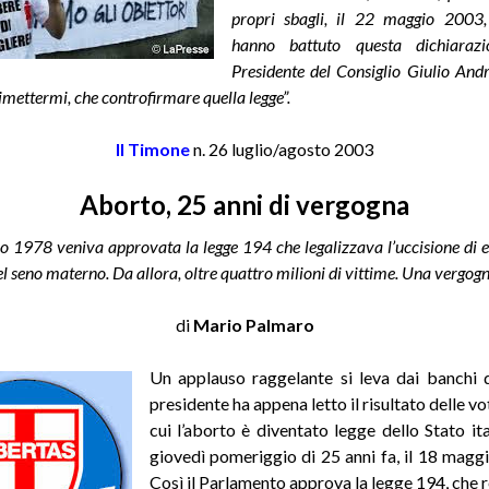
propri sbagli, il 22 maggio 2003,
hanno battuto questa dichiarazio
Presidente del Consiglio Giulio Andr
dimettermi, che controfirmare quella legge”.
Il Timone
n. 26 luglio/agosto 2003
Aborto, 25 anni di vergogna
o 1978 veniva approvata la legge 194 che legalizzava l’uccisione di 
el seno materno. Da allora, oltre quattro milioni di vittime. Una vergogn
di
Mario Palmaro
Un applauso raggelante si leva dai banchi 
presidente ha appena letto il risultato delle v
cui l’aborto è diventato legge dello Stato ita
giovedì pomeriggio di 25 anni fa, il 18 magg
Così il Parlamento approva la legge 194, che r