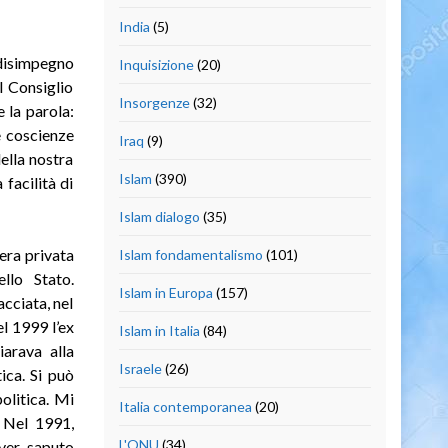
India
(5)
 disimpegno
Inquisizione
(20)
l Consiglio
Insorgenze
(32)
 la parola:
e coscienze
Iraq
(9)
ella nostra
Islam
(390)
facilità di
Islam dialogo
(35)
era privata
Islam fondamentalismo
(101)
llo Stato.
Islam in Europa
(157)
acciata, nel
l 1999 l’ex
Islam in Italia
(84)
iarava alla
Israele
(26)
ica. Si può
olitica. Mi
Italia contemporanea
(20)
. Nel 1991,
L'ONU
(34)
aver saputo