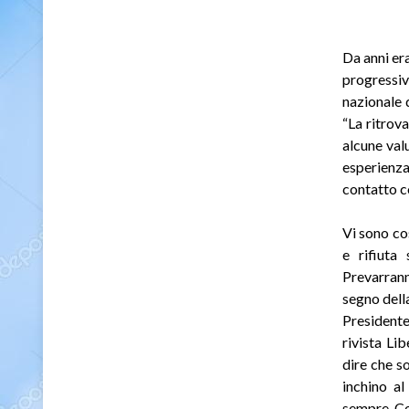
Da anni er
progressiv
nazionale 
“La ritrov
alcune val
esperienza
contatto c
Vi sono co
e rifiuta
Prevarranno
segno dell
Presidente
rivista Li
dire che s
inchino al
sempre Cos