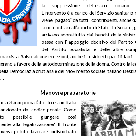
la soppressione dell’essere umano c
L’intervento è a carico del Servizio sanitario
viene “pagato” da tutti i contribuenti, anche d
sono contrari all’aborto di Stato. In Senato, 
arrivano soprattutto dai banchi della sinistr
passa con l’ appoggio decisivo del Partito
del Partito Socialista, e delle altre com
marxista. Salvo alcune eccezioni, anche i cosiddetti partiti laici –
chierano a favore della autodeterminazione della donna. Contro la l
 della Democrazia cristiana e del Movimento sociale italiano Destra
ta.
Manovre preparatorie
no a 3 anni prima l’aborto era in Italia
 sanzionato dal codice penale. Come
to possibile giungere così
ente alla legalizzazione? Il fronte
 aveva potuto lavorare indisturbato