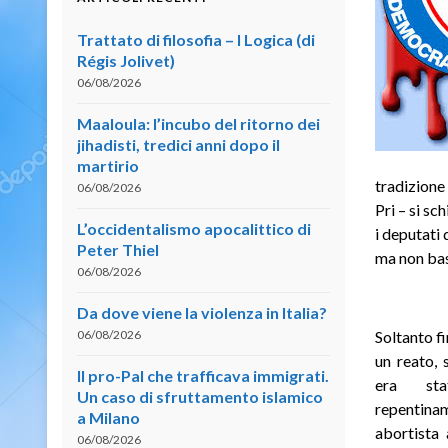
Trattato di filosofia – I Logica (di
Régis Jolivet)
06/08/2026
Maaloula: l’incubo del ritorno dei
jihadisti, tredici anni dopo il
martirio
tradizione 
06/08/2026
Pri – si s
L’occidentalismo apocalittico di
i deputati
Peter Thiel
ma non bas
06/08/2026
Da dove viene la violenza in Italia?
06/08/2026
Soltanto fi
un reato,
Il pro-Pal che trafficava immigrati.
era sta
Un caso di sfruttamento islamico
repentinam
a Milano
abortista
06/08/2026