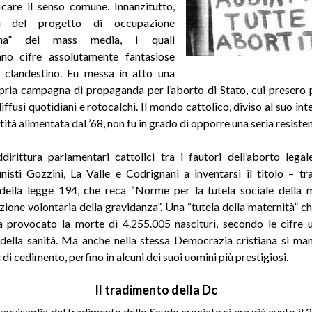
care il senso comune. Innanzitutto,
si del progetto di occupazione
ana” dei mass media, i quali
ano cifre assolutamente fantasiose
o clandestino. Fu messa in atto una
pria campagna di propaganda per l’aborto di Stato, cui presero 
 diffusi quotidiani e rotocalchi. Il mondo cattolico, diviso al suo in
ntità alimentata dal ’68, non fu in grado di opporre una seria resiste
dirittura parlamentari cattolici tra i fautori dell’aborto legal
isti Gozzini, La Valle e Codrignani a inventarsi il titolo – t
ella legge 194, che reca “Norme per la tutela sociale della 
ruzione volontaria della gravidanza”. Una “tutela della maternità” c
 provocato la morte di 4.255.005 nascituri, secondo le cifre uf
della sanità. Ma anche nella stessa Democrazia cristiana si ma
 di cedimento, perfino in alcuni dei suoi uomini più prestigiosi.
Il tradimento della Dc
avvisaglia del tradimento dello Scudo crociato si era già avuto il 