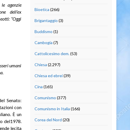
 le agenzie
Bioetica
(266)
ne dell’ex
eotti: “Oggi
Brigantaggio
(3)
Buddismo
(1)
Cambogia
(7)
Cattolicesimo dem.
(53)
Chiesa
(2.297)
esseri umani
a.
Chiesa ed ebrei
(39)
Cina
(165)
Comunismo
(377)
del Senato:
otazioni con
Comunismo in Italia
(166)
liano. È un
Corea del Nord
(20)
io del1978.
ende lecita