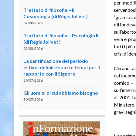
per modifi
Trattato di filosofia – II
servendo
Cosmologia (di Régis Jolivet)
“gramsci
02/08/2026
diffondev
sull’abort
Trattato di filosofia – Psicologia III
vera e pro
(di Régis Jolivet )
tutti i più
02/08/2026
crisi d’ide
La santificazione del periodo
estivo: definire spazi e tempi per il
C’erano ad
rapporto con il Signore
cattocomun
30/07/2026
comico – d
sull’inter
Gli uomini di cui abbiamo bisogno
al 2001 ha
30/07/2026
Ministero 
gravi segni
Una prima 