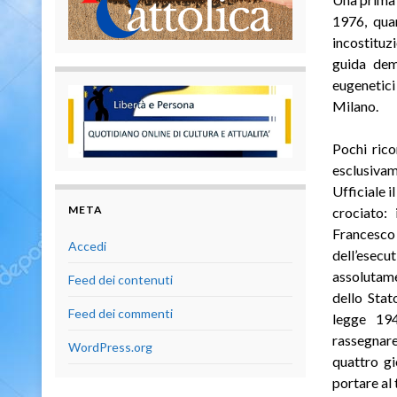
1976, qua
incostituz
guida demo
eugenetici
Milano.
Pochi rico
esclusivam
Ufficiale i
META
crociato: 
Francesc
Accedi
dell’esecu
assolutame
Feed dei contenuti
dello Stat
Feed dei commenti
legge 194
rassegnare
WordPress.org
quattro gi
portare al 