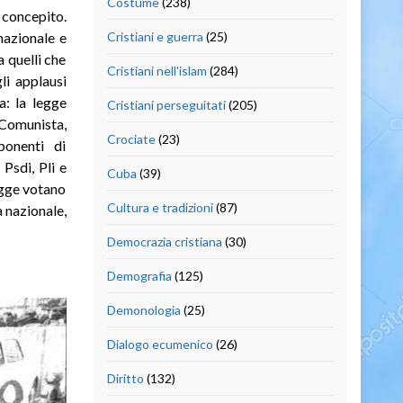
Costume
(238)
oncepito.
 nazionale e
Cristiani e guerra
(25)
a quelli che
Cristiani nell'islam
(284)
gli applausi
a: la legge
Cristiani perseguitati
(205)
 Comunista,
Crociate
(23)
ponenti di
 Psdi, Pli e
Cuba
(39)
egge votano
Cultura e tradizioni
(87)
 nazionale,
Democrazia cristiana
(30)
Demografia
(125)
Demonologia
(25)
Dialogo ecumenico
(26)
Diritto
(132)