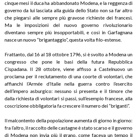
cinque mesi il duca ha abbandonato Modena, e la reggenza di
governo da lui lasciata alla guida dello Stato non sa far altro
che piegarsi alle sempre più gravose richieste dei francesi.
Ma le imposizioni del nuovo governo rivoluzionario
diventano sempre più insopportabili, e così in Garfagnana
nasce un nuovo “brigantaggio”, questa volta filo-estense
.
Frattanto, dal 16 al 18 ottobre 1796, si è svolto a Modena un
congresso che pone le basi della futura Repubblica
Cispadana. Il 28 ottobre, viene affisso a Castelnuovo un
proclama per il reclutamento di una coorte di volontari, che
affianchi l’Armée d’Italie nella guerra contro l’esercito
dell’impero asburgico: nessuno si presenta e il timore che
dalla richiesta di volontari si passi, sull’esempio francese, alla
coscrizione obbligatoria fa crescere il numero dei “briganti”
.
Il malcontento della popolazione aumenta di giorno in giorno:
fra l’altro, il raccolto delle castagne è stato scarso e il governo
di Modena non invia più il grano, come faceva un tempo il