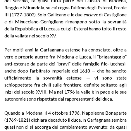
del Serchio, fa quasi tutta parte del Ducato di Modena,
Reggio e Mirandola, su cui regna l’ultimo degli Estensi, Ercole
III (1727-1803). Solo Gallicano e le due
enclave
di Castiglione
e di Minucciano-Gorfigliano rimangono sotto la sovranità
della Repubblica di Lucca, a cui gli Estensi hanno tolto il resto
della vallata nel secolo XV
.
P
er molti anni la Garfagnana estense ha conosciuto, oltre a
vere e proprie guerre fra Modena e Lucca, il “brigantaggio”
anti-estense da parte dei “bravi” delle famiglie filo-lucchesi;
anche dopo l’arbitrato imperiale del 1618 — che ha sancito
ufficialmente la sovranità estense — vi sono state
schioppettate fra civili sulle frontiere, definite soltanto agli
inizi del secolo XVIII. Ma nel 1796 la valle è in pace e le sue
autonomie sono rispettate dai rappresentanti del duca
.
Quando a Modena, il 4 ottobre 1796, Napoleone Bonaparte
(1769-1821) dichiara decaduto il duca, in Garfagnana sembra
quasi non ci si accorga del cambiamento avvenuto: da quasi