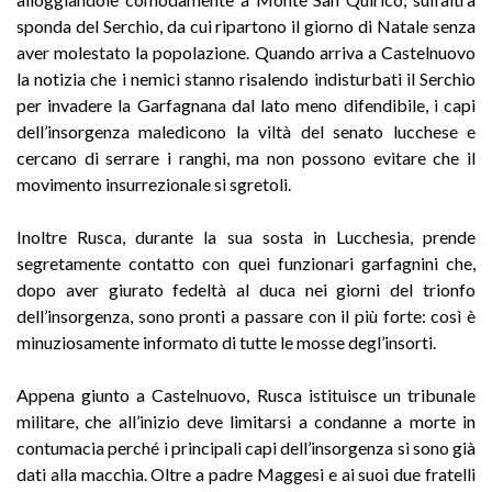
sponda del Serchio, da cui ripartono il giorno di Natale senza
aver molestato la popolazione. Quando arriva a Castelnuovo
la notizia che i nemici stanno risalendo indisturbati il Serchio
per invadere la Garfagnana dal lato meno difendibile, i capi
dell’insorgenza maledicono la viltà del senato lucchese e
cercano di serrare i ranghi, ma non possono evitare che il
movimento insurrezionale si sgretoli.
Inoltre Rusca, durante la sua sosta in Lucchesia, prende
segretamente contatto con quei funzionari garfagnini che,
dopo aver giurato fedeltà al duca nei giorni del trionfo
dell’insorgenza, sono pronti a passare con il più forte: così è
minuziosamente informato di tutte le mosse degl’insorti.
Appena giunto a Castelnuovo, Rusca istituisce un tribunale
militare, che all’inizio deve limitarsi a condanne a morte in
contumacia perché i principali capi dell’insorgenza si sono già
dati alla macchia. Oltre a padre Maggesi e ai suoi due fratelli