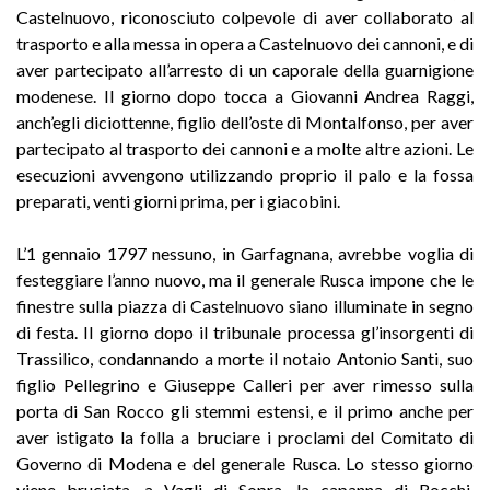
Castelnuovo,
riconosciuto colpevole di aver collaborato al
trasporto e alla messa in opera a Castelnuovo dei cannoni, e di
aver partecipato all’arresto di un caporale della guarnigione
modenese. Il giorno dopo tocca a Giovanni Andrea Raggi,
anch’egli diciottenne, figlio dell’oste di Montalfonso, per aver
partecipato al trasporto dei cannoni e a molte altre azioni. Le
esecuzioni avvengono utilizzando proprio il palo e la fossa
preparati, venti giorni prima, per i giacobini.
L’1 gennaio 1797 nessuno, in Garfagnana, avrebbe voglia di
festeggiare l’anno nuovo, ma il generale Rusca impone che le
finestre sulla piazza di Castelnuovo siano illuminate in segno
di festa. Il giorno dopo il tribunale processa gl’insorgenti di
Trassilico, condannando a morte il notaio Antonio Santi, suo
figlio Pellegrino e Giuseppe Calleri per aver rimesso sulla
porta di San Rocco gli stemmi estensi, e il primo anche per
aver istigato la folla a bruciare i proclami del Comitato di
Governo di Modena e del generale Rusca. Lo stesso giorno
viene bruciata, a Vagli di Sopra, la capanna di Rocchi,