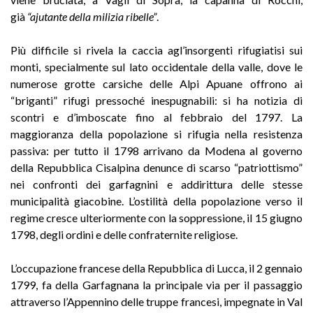
già
“ajutante della milizia ribelle”
.
Più difficile si rivela la caccia agl’insorgenti rifugiatisi sui
monti, specialmente sul lato occidentale della valle, dove le
numerose grotte carsiche delle Alpi Apuane offrono ai
“briganti” rifugi pressoché inespugnabili: si ha notizia di
scontri e d’imboscate fino al febbraio del 1797. La
maggioranza della popolazione si rifugia nella resistenza
passiva: per tutto il 1798 arrivano da Modena al governo
della Repubblica Cisalpina denunce di scarso “patriottismo”
nei confronti dei garfagnini e addirittura delle stesse
municipalità giacobine. L’ostilità della popolazione verso il
regime cresce ulteriormente con la soppressione, il 15 giugno
1798, degli ordini e delle confraternite religiose.
L’occupazione francese della Repubblica di Lucca, il 2 gennaio
1799, fa della Garfagnana la principale via per il passaggio
attraverso l’Appennino delle truppe francesi, impegnate in Val