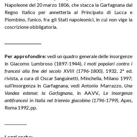
Napoleone del 20 marzo 1806, che stacca la Garfagnana dal
Regno Italico per annetterla al Principato di Lucca e
Piombino, l’unico, fra gli Stati napoleonici, in cui non vige la
coscrizione obbligatoria
.
____________________
Per approfondire
:
vedi un quadro generale delle insorgenze
in Giacomo Lumbroso (1897-1944),
I moti popolari contro i
a
francesi alla fine del secolo XVIII (1796-1800)
, 1932, 2
ed.
rivista, a cura di Oscar Sanguinetti, Minchella, Milano 1997;
sull’insorgenza in Garfagnana, vedi Antonio Marrazzo,
Una
Vandea estense: la Garfagnana
, in AA.VV.,
Le insorgenze
antifrancesi in Italia nel triennio giacobino (1796-1799)
, Apes,
Roma 1992, pp.
____________
Leggi anche: