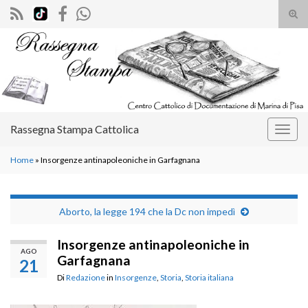
Atti
il
Search for:
mod
di
rice
Rassegna Stampa Cattolica
Attiv
la
Home
»
Insorgenze antinapoleoniche in Garfagnana
navig
Aborto, la legge 194 che la Dc non impedì
Insorgenze antinapoleoniche in
AGO
Garfagnana
21
Di
Redazione
in
Insorgenze
,
Storia
,
Storia italiana