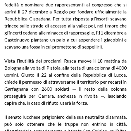
fedeltà e nominare due rappresentanti al congresso che si
aprirà il 27 dicembre a Reggio per fondare ufficialmente la
Repubblica Cispadana. Per tutta risposta gl’insorti scavano
trincee sulle strade di accesso alla valle; poi, nel timore che
gl’incerti cedano alle minacce di rappresaglie, l’11 dicembre a
Castelnuovo piantano un palo a cui appendere i giacobini e
scavano una fossa in cui promettono di seppellirli.
Vista l’inutilità dei proclami, Rusca muove il 18 mattina da
Bologna alla volta di Pistoia, alla testa di una colonna di 4000
uomini. Giunto il 22 al confine della Repubblica di Lucca,
chiede il permesso di attraversarne il territorio per recarsi in
Garfagnana con 2600 soldati — il resto della colonna
proseguirà per Carrara, anch’essa in rivolta —, lasciando
capire che, in caso di rifiuto, userà la forza.
Il senato lucchese, prigioniero della sua neutralità disarmata,
può solo ottenere che le truppe non entrino in città,
alloggiandole comodamente a Monte San Quirico, sull’altra