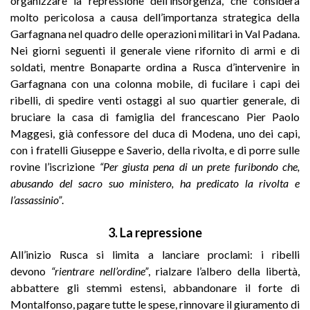
organizzare la repressione dell’insorgenza, che considera
molto pericolosa a causa dell’importanza strategica della
Garfagnana nel quadro delle operazioni militari in Val Padana.
Nei giorni seguenti il generale viene
rifornito di armi e di
soldati, mentre Bonaparte ordina a Rusca d’intervenire in
Garfagnana con una colonna mobile, di fucilare i capi dei
ribelli, di spedire venti ostaggi al suo quartier generale, di
bruciare la casa di famiglia del francescano Pier Paolo
Maggesi, già confessore del duca di Modena, uno dei capi,
con i fratelli Giuseppe e Saverio, della rivolta, e di porre sulle
rovine l’iscrizione
“Per giusta pena di un prete furibondo che,
abusando del sacro suo ministero, ha predicato la rivolta e
l’assassinio”
.
3. La repressione
All’inizio Rusca si limita a lanciare proclami: i ribelli
devono
“rientrare nell’ordine”
, rialzare l’albero della libertà,
abbattere gli stemmi estensi, abbandonare il forte di
Montalfonso, pagare tutte le spese, rinnovare il giuramento di