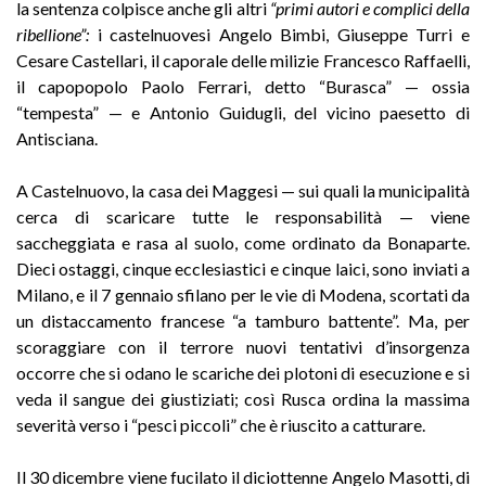
la sentenza colpisce anche gli altri
“primi autori e complici della
ribellione”:
i castelnuovesi Angelo Bimbi, Giuseppe Turri e
Cesare Castellari, il caporale delle milizie Francesco Raffaelli,
il capopopolo Paolo Ferrari, detto “Burasca” — ossia
“tempesta” — e Antonio Guidugli, del vicino paesetto di
Antisciana.
A Castelnuovo, la casa dei Maggesi — sui quali la municipalità
cerca di scaricare tutte le responsabilità — viene
saccheggiata e rasa al suolo, come ordinato da Bonaparte.
Dieci ostaggi, cinque ecclesiastici e cinque laici, sono inviati a
Milano, e il 7 gennaio sfilano per le vie di Modena, scortati da
un distaccamento francese “a tamburo battente”. Ma, per
scoraggiare con il terrore nuovi tentativi d’insorgenza
occorre che si odano le scariche dei plotoni di esecuzione e si
veda il sangue dei giustiziati; così Rusca ordina la massima
severità verso i “pesci piccoli” che è riuscito a catturare.
Il 30 dicembre viene fucilato il diciottenne Angelo Masotti, di