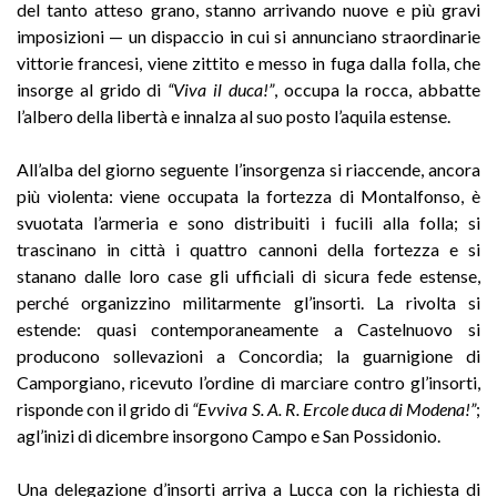
del tanto atteso grano, stanno arrivando nuove e più gravi
imposizioni — un dispaccio in cui si annunciano straordinarie
vittorie francesi, viene zittito e messo in fuga dalla folla, che
insorge al grido di
“Viva il duca!”
, occupa la rocca, abbatte
l’albero della libertà e innalza al suo posto l’aquila estense.
All’alba del giorno seguente l’insorgenza si riaccende, ancora
più violenta: viene occupata la fortezza di Montalfonso, è
svuotata l’armeria e sono distribuiti i fucili alla folla; si
trascinano in città i quattro cannoni della fortezza e si
stanano dalle loro case gli ufficiali di sicura fede estense,
perché organizzino militarmente gl’insorti. La rivolta si
estende: quasi contemporaneamente a Castelnuovo si
producono sollevazioni a Concordia; la guarnigione di
Camporgiano, ricevuto l’ordine di marciare contro gl’insorti,
risponde con il grido di
“Evviva S. A. R. Ercole duca di Modena!”
;
agl’inizi di dicembre insorgono Campo e San Possidonio.
Una delegazione d’insorti arriva a Lucca con la richiesta di