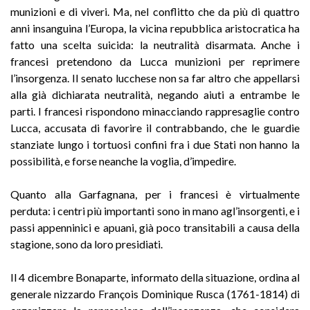
munizioni e di viveri. Ma, nel conflitto che da più di quattro
anni insanguina l’Europa, la vicina repubblica aristocratica ha
fatto una scelta suicida: la neutralità disarmata. Anche i
francesi pretendono da Lucca munizioni per reprimere
l’insorgenza. Il senato lucchese non sa far altro che appellarsi
alla già dichiarata neutralità, negando aiuti a entrambe le
parti. I francesi rispondono minacciando rappresaglie contro
Lucca, accusata di favorire il contrabbando, che le guardie
stanziate lungo i tortuosi confini fra i due Stati non hanno la
possibilità, e forse neanche la voglia, d’impedire.
Quanto alla Garfagnana, per i francesi è virtualmente
perduta: i centri più importanti sono in mano agl’insorgenti, e i
passi appenninici e apuani, già poco transitabili a causa della
stagione, sono da loro presidiat
i.
Il 4 dicembre Bonaparte, informato della situazione, ordina al
generale nizzardo François Dominique Rusca (1761-1814) di