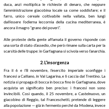
duca, anzi moltiplica le richieste di denaro, che neppure
l’amministrazione giacobina locale sa come soddisfare; e il
farro, unico cereale coltivabile nella vallata, ben lungi
dall’essere l’odierna leccornia della cucina mediterranea, è
ancora il magro “grano dei poveri”.
Alle proteste della gente affamata il governo risponde con
una sorta di stato d’assedio, che però rimane sulla carta per la
scarsità delle truppe: in Garfagnana si scivola verso l’anarchia
.
2. L’insorgenza
Fra il 6 e l’8 novembre, l’esercito imperiale sconfigge i
francesi a Calliano, in Val Lagarina, e li caccia dal Trentino. La
notizia si propaga di bocca in bocca fino in Garfagnana, dove
acquista un significato ben preciso: i francesi non sono
invincibili. Così quando, il 25 novembre, a Castelnuovo, un
giacobino di Reggio, tal Franceschetti, pretende di leggere
alla popolazione — già in fermento perché da Modena, invece