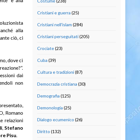
nte” e alla
Costume
(238)
Cristiani e guerra
(25)
oluzionista
Cristiani nell'islam
(284)
ranché alla
Cristiani perseguitati
(205)
nte ciò, ci
Crociate
(23)
mo, dove ci
Cuba
(39)
reazione?”.
Cultura e tradizioni
(87)
essioni dai
nendoli non
Democrazia cristiana
(30)
Demografia
(125)
resentato,
Demonologia
(25)
ISO, Romano
Dialogo ecumenico
(26)
e relazioni
i
,
Stefano
Diritto
(132)
re Pisu
.