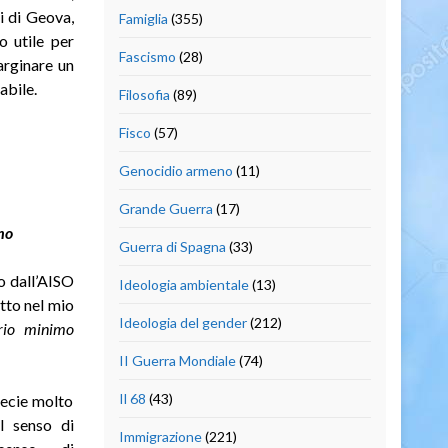
i di Geova,
Famiglia
(355)
o utile per
Fascismo
(28)
arginare un
abile.
Filosofia
(89)
Fisco
(57)
Genocidio armeno
(11)
Grande Guerra
(17)
mo
Guerra di Spagna
(33)
o dall’AISO
Ideologia ambientale
(13)
tto nel mio
Ideologia del gender
(212)
rio minimo
II Guerra Mondiale
(74)
Il 68
(43)
pecie molto
l senso di
Immigrazione
(221)