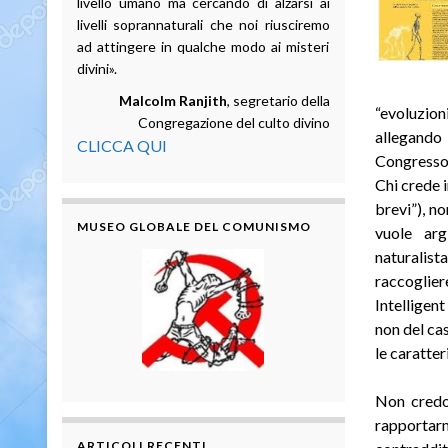
livello umano ma cercando di alzarsi ai
livelli soprannaturali che noi riusciremo
ad attingere in qualche modo ai misteri
divini».
Malcolm Ranjith
, segretario della
“evoluzion
Congregazione del culto divino
allegando 
CLICCA QUI
Congresso
Chi crede 
brevi”), n
MUSEO GLOBALE DEL COMUNISMO
vuole arg
naturalis
raccoglier
Intelligent
non del cas
le caratter
Non credo 
rapportarmi
ARTICOLI RECENTI