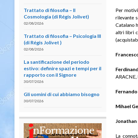
Trattato di filosofia – II
Per motivi
Cosmologia (di Régis Jolivet)
rilevante 
02/08/2026
Catalano h
altri libr
Trattato di filosofia – Psicologia III
(acquistab
(di Régis Jolivet )
02/08/2026
Francesco
La santificazione del periodo
estivo: definire spazi e tempi per il
Ferdinan
rapporto con il Signore
ARACNE, E
30/07/2026
Fernando 
Gli uomini di cui abbiamo bisogno
30/07/2026
Mihael Ge
Jonathan 
La connota