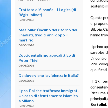
contraddit
sostenibili
Trattato di filosofia – I Logica (di
Régis Jolivet)
Questa pre
06/08/2026
e proponev
Bibbia. Ci
Maaloula: l’incubo del ritorno dei
jihadisti, tredici anni dopo il
hanno trova
martirio
06/08/2026
Il primo a
sarebbe do
L’occidentalismo apocalittico di
L’incontro
Peter Thiel
loro colle
06/08/2026
qualificati
Da dove viene la violenza in Italia?
06/08/2026
Il 17, pe
consentend
Il pro-Pal che trafficava immigrati.
Ricci, ma 
Un caso di sfruttamento islamico
principali,
a Milano
Bertolini
,
06/08/2026