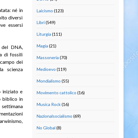
tata: né in
Laicismo
(123)
lto diversi
Libri
(549)
ve essersi
Liturgia
(111)
Magia
(21)
tà del DNA,
 di fossili
Massoneria
(70)
l campo dei
la scienza
Medioevo
(119)
Mondialismo
(55)
 iniziato e
Movimento cattolico
(16)
 biblico in
Musica Rock
(16)
 settimana
omentazioni
Nazionalsocialismo
(69)
 darwinismo,
No Global
(8)