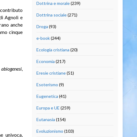
Dottrina e morale
(239)
 contributo
Dottrina sociale
(271)
di Agnoli e
erano anche
Droga
(93)
iamo cinque
e-book
(244)
Ecologia cristiana
(20)
Economia
(217)
 abiogenesi
,
Eresie cristiane
(51)
Esoterismo
(9)
Eugenetica
(41)
Europa e UE
(259)
Eutanasia
(154)
Evoluzionismo
(103)
he univoca,