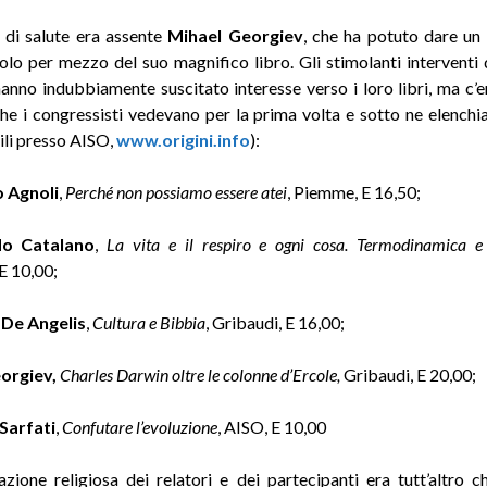
 di salute era assente
Mihael Georgiev
, che ha potuto dare un
solo per mezzo del suo magnifico libro. Gli stimolanti interventi 
anno indubbiamente suscitato interesse verso i loro libri, ma c’
i che i congressisti vedevano per la prima volta e sotto ne elench
ili presso AISO,
www.origini.info
):
 Agnoli
,
Perché non possiamo essere atei
, Piemme, E 16,50;
do Catalano
,
La vita e il respiro e ogni cosa. Termodinamica e
 10,00;
De Angelis
,
Cultura e Bibbia
, Gribaudi, E 16,00;
orgiev,
Charles Darwin oltre le colonne d’Ercole,
Gribaudi, E 20,00;
Sarfati
,
Confutare l’evoluzione
, AISO, E 10,00
zione religiosa dei relatori e dei partecipanti era tutt’altro c