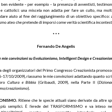
 ben evidente – per esempio – la presenza di avventisti, testimon
 e cattolici: una miscela non adatta per fare un culto, ma molt
 dare aiuto al fine del raggiungimento di un obiettivo specifico: 
smo ateo che pretende di imporsi come verità scientifica incontest
* * *
Fernando De Angelis
e mie convinzioni su Evoluzionismo, Intelligent Design e Creazionis
ta degli organizzatori del Primo Congresso Creazionista promoss
6-17/10/2009), riassumo le mie convinzioni adattando quanto scri
ibro
Cultura e Bibbia
(Gribaudi, 2009), nella Parte II (
Diziona
smo/creazionismo
).
ONISMO.
Ritiene che le specie attuali siano derivate da altre s
 più semplici. È l’erede del TRASFORMISMO e va inteso ne