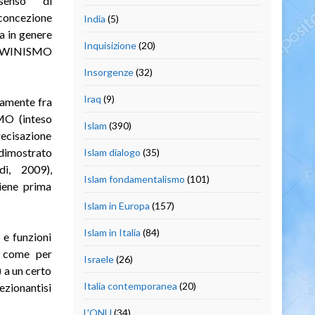
senso di
concezione
India
(5)
a in genere
Inquisizione
(20)
DARWINISMO
Insorgenze
(32)
Iraq
(9)
amente fra
MO (inteso
Islam
(390)
recisazione
 dimostrato
Islam dialogo
(35)
di, 2009),
Islam fondamentalismo
(101)
viene prima
Islam in Europa
(157)
Islam in Italia
(84)
 e funzioni
; come per
Israele
(26)
 a un certo
Italia contemporanea
(20)
ezionantisi
L'ONU
(34)