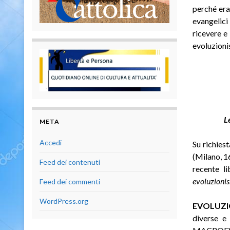
perché era
evangelici
ricevere e
evoluzioni
L
META
Accedi
Su richies
(Milano, 1
Feed dei contenuti
recente l
evoluzioni
Feed dei commenti
WordPress.org
EVOLUZI
diverse e