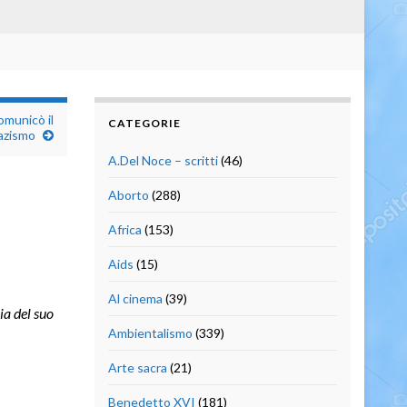
municò il
CATEGORIE
azismo
A.Del Noce – scritti
(46)
Aborto
(288)
Africa
(153)
Aids
(15)
Al cinema
(39)
ia del suo
Ambientalismo
(339)
Arte sacra
(21)
Benedetto XVI
(181)