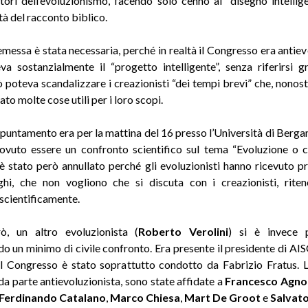
tori dell’evoluzionismo, facendo solo cenno al “disegno intellige
tà del racconto biblico.
messa è stata necessaria, perché in realtà il Congresso era antiev
a sostanzialmente il “progetto intelligente”, senza riferirsi g
ò poteva scandalizzare i creazionisti “dei tempi brevi” che, nonosta
to molte cose utili per i loro scopi.
ppuntamento era per la mattina del 16 presso l’Università di Berga
vuto essere un confronto scientifico sul tema “Evoluzione o c
 è stato però annullato perché gli evoluzionisti hanno ricevuto pr
ghi, che non vogliono che si discuta con i creazionisti, rite
 scientificamente.
rò, un altro evoluzionista (
Roberto Verolini
) si è invece p
o un minimo di civile confronto. Era presente il presidente di A
il Congresso è stato soprattutto condotto da Fabrizio Fratus. L
 da parte antievoluzionista, sono state affidate a
Francesco Agnol
Ferdinando Catalano
,
Marco Chiesa
,
Mart De Groot
e
Salvato