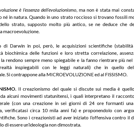
oluzione è l’essenza dell’evoluzionismo
, ma non è stata mai consta
o né in natura. Quando in uno strato roccioso si trovano fossili mo
 dello strato, supposto molto più antico, se ne deduce che de
 la macroevoluzione.
di Darwin in poi, però, le acquisizioni scientifiche (stabili
à biochimica delle funzioni e loro stretta correlazione, assenza
 la rendono sempre meno spiegabile e la fanno rientrare più ne
(realtà inspiegabili con le leggi naturali) che in quello del
ale. Si contrappone alla MICROEVOLUZIONE ed al FISSISMO.
NISMO.
Il creazionismo del quale si discute sui media è quello
a alcuni movimenti statunitensi, i quali interpretano il racconto
erale (con una creazione in sei giorni di 24 ore formanti una
ta, verificatasi circa 10 mila anni fa) e proponendolo con arg
tifiche. Sono i creazionisti ad aver iniziato l’offensiva contro il
o di essere un’ideologia non dimostrata.