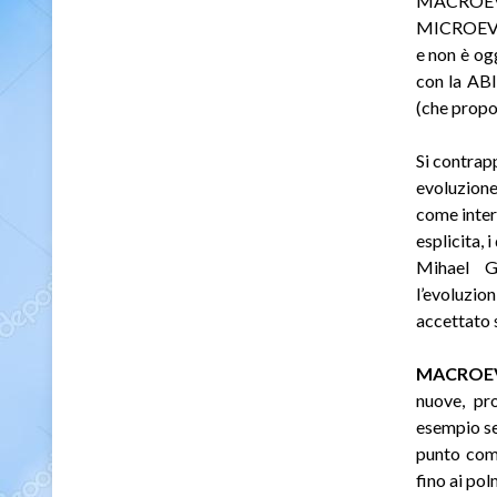
MACROEV
MICROEVOL
e non è og
con la AB
(che propon
Si contra
evoluzion
come inter
esplicita,
Mihael G
l’evoluzio
accettato s
MACROE
nuove, pr
esempio se
punto comp
fino ai pol