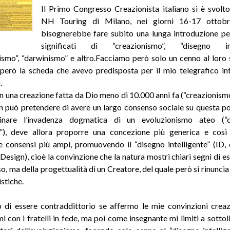
Il Primo Congresso Creazionista italiano si è svolto
NH Touring di Milano, nei giorni 16-17 ottob
bisognerebbe fare subito una lunga introduzione per
significati di “creazionismo”, “disegno intel
ismo”, “darwinismo” e altro.Facciamo però solo un cenno al loro s
però la scheda che avevo predisposta per il mio telegrafico in
.
in una creazione fatta da Dio meno di 10.000 anni fa (“creazionism
on può pretendere di avere un largo consenso sociale su questa po
inare l’invadenza dogmatica di un evoluzionismo ateo (“
ta”), deve allora proporre una concezione più generica e così
e consensi più ampi, promuovendo il “disegno intelligente” (ID, d
 Design), cioè la convinzione che la natura mostri chiari segni di e
o, ma della progettualità di un Creatore, del quale però si rinuncia
istiche.
di essere contraddittorio se affermo le mie convinzioni creaz
 con i fratelli in fede, ma poi come insegnante mi limiti a sottoli