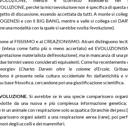
OLUZIONE, mentre è scorretto intenderlo nel 
UZIONE, perché la microevoluzione non è specifica di questa 
getto di discussione, essendo accettata da tutti. A monte si colleg
IOGENESI e con il BIG BANG, mentre a valle si collega col 
e una modalità con la quale si sarebbe svolta l’evoluzione).
ppone al FISSISMO e al CREAZIONISMO. Alcuni distinguono lecit
e (intesa come fatto più o meno accertato) ed EVOLUZIONIS
pretazione materialista dell’evoluzione), ma in mancanza di una p
 i due termini vanno considerati equivalenti. Come ha recentemente
eorgiev (
Charles Darwin oltre le colonne d’Ercole
, Gribau
nismo è presente nella cultura occidentale fin dall’antichità e 
u base filosofica, cercandone poi una giustificazione scientifica.
VOLUZIONE.
Si avrebbe se in una specie comparissero organi
odotte da una nuova e più complessa informazione genetica
 in un animale con respirazione solo acquatica (branchie dei pesci)
arissero organi adatti a una respirazione aerea (rane), poi perf
moni degli uccelli e dei mammiferi.