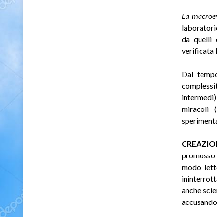
La macroev
laboratori
da quelli
verificata
Dal tempo 
complessit
intermedi)
miracoli 
speriment
CREAZIO
promosso d
modo lett
ininterrot
anche scien
accusandol