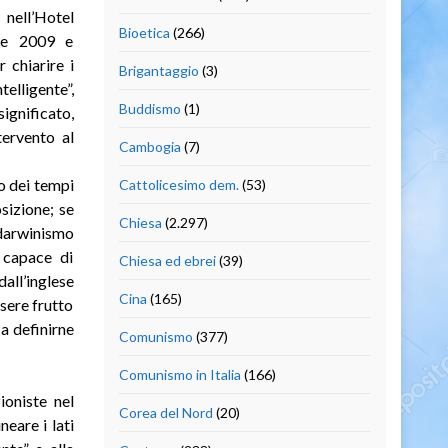
 nell’Hotel
Bioetica
(266)
re 2009 e
 chiarire i
Brigantaggio
(3)
ligente”,
Buddismo
(1)
ignificato,
tervento al
Cambogia
(7)
o dei tempi
Cattolicesimo dem.
(53)
sizione; se
Chiesa
(2.297)
darwinismo
 capace di
Chiesa ed ebrei
(39)
all’inglese
Cina
(165)
ssere frutto
 a definirne
Comunismo
(377)
Comunismo in Italia
(166)
ioniste nel
Corea del Nord
(20)
neare i lati